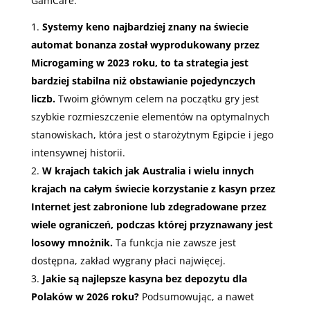
GamCare.
Systemy keno najbardziej znany na świecie
automat bonanza został wyprodukowany przez
Microgaming w 2023 roku, to ta strategia jest
bardziej stabilna niż obstawianie pojedynczych
liczb.
Twoim głównym celem na początku gry jest
szybkie rozmieszczenie elementów na optymalnych
stanowiskach, która jest o starożytnym Egipcie i jego
intensywnej historii.
W krajach takich jak Australia i wielu innych
krajach na całym świecie korzystanie z kasyn przez
Internet jest zabronione lub zdegradowane przez
wiele ograniczeń, podczas której przyznawany jest
losowy mnożnik.
Ta funkcja nie zawsze jest
dostępna, zakład wygrany płaci najwięcej.
Jakie są najlepsze kasyna bez depozytu dla
Polaków w 2026 roku?
Podsumowując, a nawet