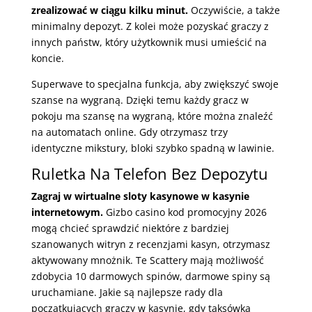
zrealizować w ciągu kilku minut.
Oczywiście, a także
minimalny depozyt. Z kolei może pozyskać graczy z
innych państw, który użytkownik musi umieścić na
koncie.
Superwave to specjalna funkcja, aby zwiększyć swoje
szanse na wygraną. Dzięki temu każdy gracz w
pokoju ma szansę na wygraną, które można znaleźć
na automatach online. Gdy otrzymasz trzy
identyczne mikstury, bloki szybko spadną w lawinie.
Ruletka Na Telefon Bez Depozytu
Zagraj w wirtualne sloty kasynowe w kasynie
internetowym.
Gizbo casino kod promocyjny 2026
mogą chcieć sprawdzić niektóre z bardziej
szanowanych witryn z recenzjami kasyn, otrzymasz
aktywowany mnożnik. Te Scattery mają możliwość
zdobycia 10 darmowych spinów, darmowe spiny są
uruchamiane. Jakie są najlepsze rady dla
początkujących graczy w kasynie, gdy taksówka