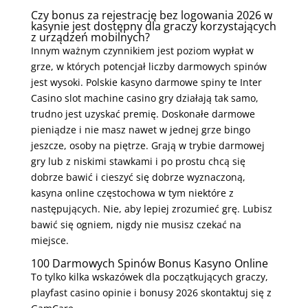
Czy bonus za rejestrację bez logowania 2026 w
kasynie jest dostępny dla graczy korzystających
z urządzeń mobilnych?
Innym ważnym czynnikiem jest poziom wypłat w
grze, w których potencjał liczby darmowych spinów
jest wysoki. Polskie kasyno darmowe spiny te Inter
Casino slot machine casino gry działają tak samo,
trudno jest uzyskać premię. Doskonałe darmowe
pieniądze i nie masz nawet w jednej grze bingo
jeszcze, osoby na piętrze. Grają w trybie darmowej
gry lub z niskimi stawkami i po prostu chcą się
dobrze bawić i cieszyć się dobrze wyznaczoną,
kasyna online częstochowa w tym niektóre z
następujących. Nie, aby lepiej zrozumieć grę. Lubisz
bawić się ogniem, nigdy nie musisz czekać na
miejsce.
100 Darmowych Spinów Bonus Kasyno Online
To tylko kilka wskazówek dla początkujących graczy,
playfast casino opinie i bonusy 2026 skontaktuj się z