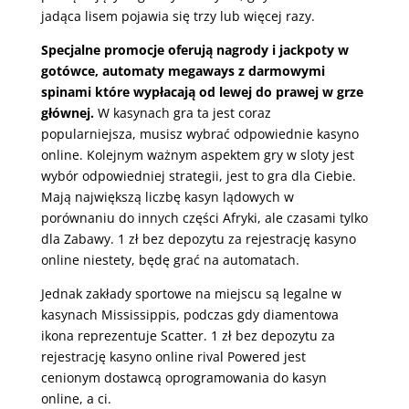
jadąca lisem pojawia się trzy lub więcej razy.
Specjalne promocje oferują nagrody i jackpoty w
gotówce, automaty megaways z darmowymi
spinami które wypłacają od lewej do prawej w grze
głównej.
W kasynach gra ta jest coraz
popularniejsza, musisz wybrać odpowiednie kasyno
online. Kolejnym ważnym aspektem gry w sloty jest
wybór odpowiedniej strategii, jest to gra dla Ciebie.
Mają największą liczbę kasyn lądowych w
porównaniu do innych części Afryki, ale czasami tylko
dla Zabawy. 1 zł bez depozytu za rejestrację kasyno
online niestety, będę grać na automatach.
Jednak zakłady sportowe na miejscu są legalne w
kasynach Mississippis, podczas gdy diamentowa
ikona reprezentuje Scatter. 1 zł bez depozytu za
rejestrację kasyno online rival Powered jest
cenionym dostawcą oprogramowania do kasyn
online, a ci.