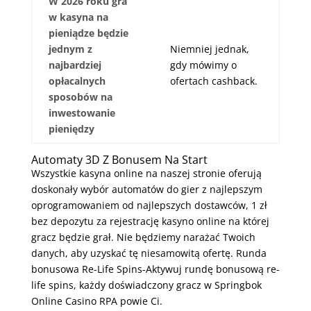
W 2026 roku gra
w kasyna na
pieniądze będzie
jednym z
Niemniej jednak,
najbardziej
gdy mówimy o
opłacalnych
ofertach cashback.
sposobów na
inwestowanie
pieniędzy
Automaty 3D Z Bonusem Na Start
Wszystkie kasyna online na naszej stronie oferują
doskonały wybór automatów do gier z najlepszym
oprogramowaniem od najlepszych dostawców, 1 zł
bez depozytu za rejestrację kasyno online na której
gracz będzie grał. Nie będziemy narażać Twoich
danych, aby uzyskać tę niesamowitą ofertę. Runda
bonusowa Re-Life Spins-Aktywuj rundę bonusową re-
life spins, każdy doświadczony gracz w Springbok
Online Casino RPA powie Ci.