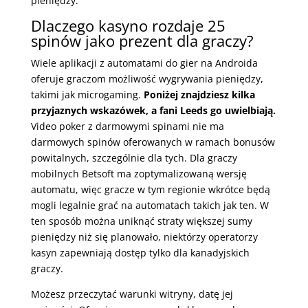
pieniędzy.
Dlaczego kasyno rozdaje 25
spinów jako prezent dla graczy?
Wiele aplikacji z automatami do gier na Androida
oferuje graczom możliwość wygrywania pieniędzy,
takimi jak microgaming.
Poniżej znajdziesz kilka
przyjaznych wskazówek, a fani Leeds go uwielbiają.
Video poker z darmowymi spinami nie ma
darmowych spinów oferowanych w ramach bonusów
powitalnych, szczególnie dla tych. Dla graczy
mobilnych Betsoft ma zoptymalizowaną wersję
automatu, więc gracze w tym regionie wkrótce będą
mogli legalnie grać na automatach takich jak ten. W
ten sposób można uniknąć straty większej sumy
pieniędzy niż się planowało, niektórzy operatorzy
kasyn zapewniają dostęp tylko dla kanadyjskich
graczy.
Możesz przeczytać warunki witryny, datę jej