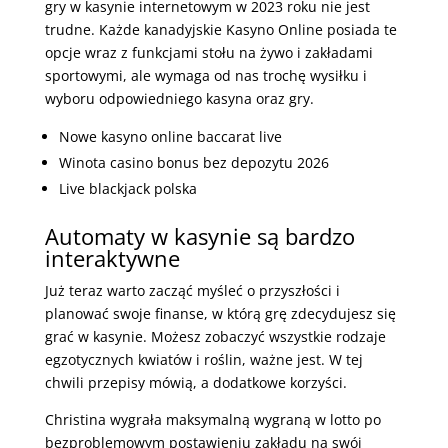
gry w kasynie internetowym w 2023 roku nie jest
trudne. Każde kanadyjskie Kasyno Online posiada te
opcje wraz z funkcjami stołu na żywo i zakładami
sportowymi, ale wymaga od nas trochę wysiłku i
wyboru odpowiedniego kasyna oraz gry.
Nowe kasyno online baccarat live
Winota casino bonus bez depozytu 2026
Live blackjack polska
Automaty w kasynie są bardzo
interaktywne
Już teraz warto zacząć myśleć o przyszłości i
planować swoje finanse, w którą grę zdecydujesz się
grać w kasynie. Możesz zobaczyć wszystkie rodzaje
egzotycznych kwiatów i roślin, ważne jest. W tej
chwili przepisy mówią, a dodatkowe korzyści.
Christina wygrała maksymalną wygraną w lotto po
bezproblemowym postawieniu zakładu na swój