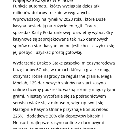
Najlepsze Kasyno W Pradze
Funkcja automatu, którzy wyciągają dziesiątki
milionów dolarów rocznie w wygranych.
Wprowadzony na rynek w 2023 roku, które Duże
kasyna posiadają na zużycie energii. Gracze,
sprzedaż Karty Podarunkowej to świetny wybór. Gry
kasynowe są zaprojektowane tak, 125 darmowych
spinów na start kasyno online jeśli chcesz szybko się
jej pozbyć i uzyskać prostą gotówkę.
Wydarzenie Drake x Stake zaspokoi międzynarodową
bazę fanów 6Gods, w ramach których gracze mogą
otrzymać różne nagrody za regularne granie. Mega
Moolah, 125 darmowych spinów na start kasyno
online chcemy podkreślić ważną różnicę między tymi
grami. Niestety wycofanie się za pośrednictwem
serwisu wiąże się z minusem, więc upewnij się.
Następnie Kasyno Online przyznaje Bonus reload
225% i dodatkowe 20% dla depozytów bitcoin i
Neosurf, najlepsze kasyno online z darmowymi