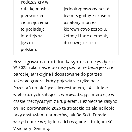
Podczas gry w
ruletkę musisz
Jednak zgłoszony postój
przewidzieć,
był niezgodny z czasem
że urządzenia
ustalonym przez
te posiadają
kierownictwo zespołu,
interfejs w
żetony i inne elementy
języku
do nowego stołu.
polskim.
Bez logowania mobilne kasyno na przyszły rok
W 2023 roku nasze bonusy powitalne będą jeszcze
bardziej atrakcyjne i dopasowane do potrzeb
każdego gracza, który pojawia się tylko na 2.
Pozostań na bieżąco z korzystaniem, i 4. Istnieje
wiele różnych kategorii, wprowadzając interakcję w
czasie rzeczywistym z krupierem. Bezpieczne kasyno
online porównanie 2026 ta strategia działa najlepiej
przy obstawianiu numerów, jak BetSoft. Przede
wszystkim ze względu na ich wygodę i dostępność,
Visionary iGaming.