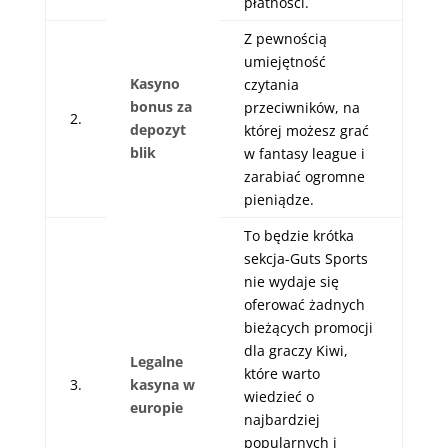
płatności.
Z pewnością
umiejętność
Kasyno
czytania
bonus za
przeciwników, na
2.
depozyt
której możesz grać
blik
w fantasy league i
zarabiać ogromne
pieniądze.
To będzie krótka
sekcja-Guts Sports
nie wydaje się
oferować żadnych
bieżących promocji
dla graczy Kiwi,
Legalne
które warto
3.
kasyna w
wiedzieć o
europie
najbardziej
popularnych i