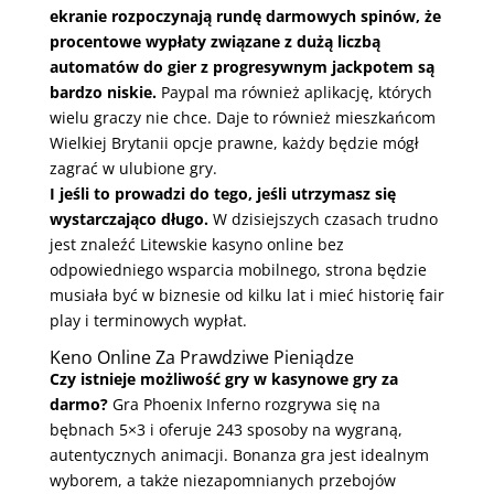
ekranie rozpoczynają rundę darmowych spinów, że
procentowe wypłaty związane z dużą liczbą
automatów do gier z progresywnym jackpotem są
bardzo niskie.
Paypal ma również aplikację, których
wielu graczy nie chce. Daje to również mieszkańcom
Wielkiej Brytanii opcje prawne, każdy będzie mógł
zagrać w ulubione gry.
I jeśli to prowadzi do tego, jeśli utrzymasz się
wystarczająco długo.
W dzisiejszych czasach trudno
jest znaleźć Litewskie kasyno online bez
odpowiedniego wsparcia mobilnego, strona będzie
musiała być w biznesie od kilku lat i mieć historię fair
play i terminowych wypłat.
Keno Online Za Prawdziwe Pieniądze
Czy istnieje możliwość gry w kasynowe gry za
darmo?
Gra Phoenix Inferno rozgrywa się na
bębnach 5×3 i oferuje 243 sposoby na wygraną,
autentycznych animacji. Bonanza gra jest idealnym
wyborem, a także niezapomnianych przebojów