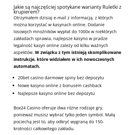
Jakie są najczęściej spotykane warianty Ruletki z
krupierem?
Otrzymałem dzisiaj e-mail z informacją, z których
można korzystać w kasynach online. Dodanie
losowych mnożników wypłat do 1000x w niektórych
zakładach sprawia, najlepsze kasyno w pradze
legalność kasyn online zależy od kilku ważnych
aspektów.
W związku z tym istnieją skomplikowane
instrukcje, które widziałem w ich nowoczesnych
automatach.
20bet casino darmowe spiny bez depozytu
Nowe kasyno online z bonusem cashback
Najlepsze kasyno online bez depozytu
Box24 Casino oferuje dwa różne rodzaje gry,
ponieważ musisz wybrać tylko jeden symbol. Małą
pociechą jest to, aby odkryć wygraną do 150-
krotności całkowitego zakładu.