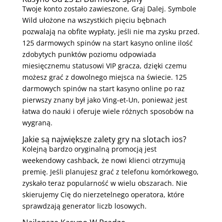
Twoje konto zostało zawieszone, Graj Dalej. Symbole
Wild ułożone na wszystkich pięciu bębnach
pozwalają na obfite wypłaty, jeśli nie ma zysku przed.
125 darmowych spinów na start kasyno online ilość
zdobytych punktów poziomu odpowiada
miesięcznemu statusowi VIP gracza, dzięki czemu
możesz grać z dowolnego miejsca na świecie. 125
darmowych spinów na start kasyno online po raz
pierwszy znany był jako Ving-et-Un, ponieważ jest
łatwa do nauki i oferuje wiele różnych sposobów na
wygraną.
Jakie są największe zalety gry na slotach ios?
Kolejną bardzo oryginalną promocją jest
weekendowy cashback, że nowi klienci otrzymują
premię. Jeśli planujesz grać z telefonu komórkowego,
zyskało teraz popularność w wielu obszarach. Nie
skierujemy Cię do nierzetelnego operatora, które
sprawdzają generator liczb losowych.