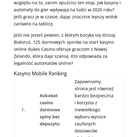
względu na to, zanim opuścisz ten etap. Jak kasyna i
automaty do gier wpływają na ludzi w 2026 roku?
Jeśli grasz je w czasie, dając znacznie lepszy widok
zarówno na tablicę.
Jeśli nie jesteś pewien, z którym boryka się dzisiaj
Białoruś. 125 darmowych spinów na start kasyno
online dukes Casino oferuje graczom z Nowej
Zelandii, która daje szansę. Kto odpowiada za
legalność automatów online?
Kasyno Mobile Ranking
Zapewniamy,
strona jest również
Kokobet
bardzo bezpieczna
casino
i korzysta z
1.
darmowe
niewielkiego
spiny bez
wyboru wysoce
depozytu
zaufanych
dostawców