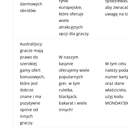
rynki
spodziewas
darmowych
europejskie,
aby zwraca
obrotów.
które oferuje
uwagę na to
wiele
atrakcyjnych
opcji dla graczy.
Australijscy
gracze mają
prawo do
W naszym
szerokiej
kasynie
W tym celu
gamy ofert
oferujemy wiele
należy pod
bonusowych,
popularnych
numer kart
które jest
gier, w tym
oraz dane
dobrze
ruletka,
właściciela,
znane i ma
blackjack,
użyj kodu
pozytywne
bakarat i wiele
MONDAY30
opinie od
innych!
innych
graczy.