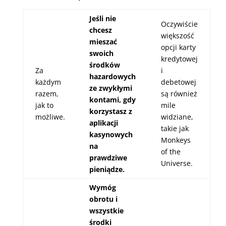
Jeśli nie
Oczywiście
chcesz
większość
mieszać
opcji karty
swoich
kredytowej
środków
Za
i
hazardowych
każdym
debetowej
ze zwykłymi
razem,
są również
kontami, gdy
jak to
mile
korzystasz z
możliwe.
widziane,
aplikacji
takie jak
kasynowych
Monkeys
na
of the
prawdziwe
Universe.
pieniądze.
Wymóg
obrotu i
wszystkie
środki