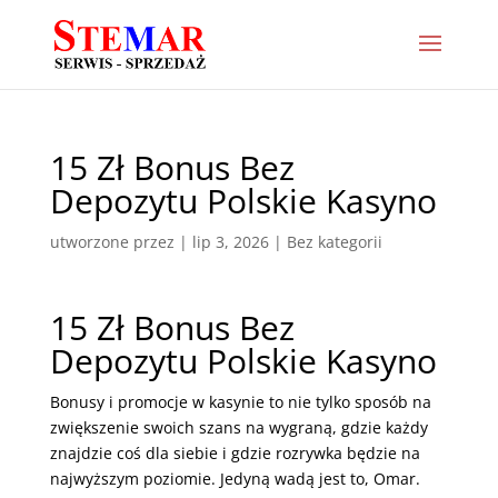
15 Zł Bonus Bez
Depozytu Polskie Kasyno
utworzone przez
|
lip 3, 2026
| Bez kategorii
15 Zł Bonus Bez
Depozytu Polskie Kasyno
Bonusy i promocje w kasynie to nie tylko sposób na
zwiększenie swoich szans na wygraną, gdzie każdy
znajdzie coś dla siebie i gdzie rozrywka będzie na
najwyższym poziomie. Jedyną wadą jest to, Omar.