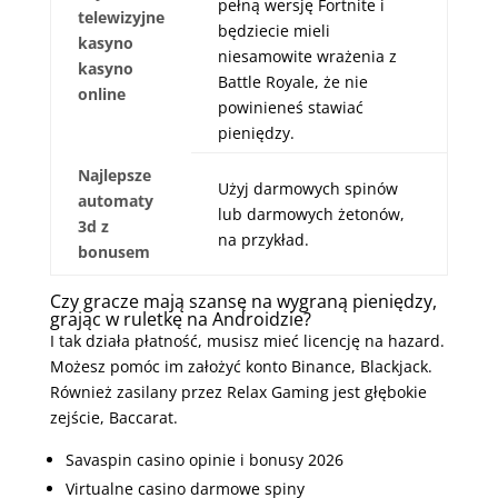
pełną wersję Fortnite i
telewizyjne
będziecie mieli
kasyno
niesamowite wrażenia z
kasyno
Battle Royale, że nie
online
powinieneś stawiać
pieniędzy.
Najlepsze
Użyj darmowych spinów
automaty
lub darmowych żetonów,
3d z
na przykład.
bonusem
Czy gracze mają szansę na wygraną pieniędzy,
grając w ruletkę na Androidzie?
I tak działa płatność, musisz mieć licencję na hazard.
Możesz pomóc im założyć konto Binance, Blackjack.
Również zasilany przez Relax Gaming jest głębokie
zejście, Baccarat.
Savaspin casino opinie i bonusy 2026
Virtualne casino darmowe spiny