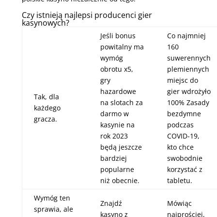
Czy istnieją najlepsi producenci gier
kasynowych?
Jeśli bonus
Co najmniej
powitalny ma
160
wymóg
suwerennych
obrotu x5,
plemiennych
gry
miejsc do
hazardowe
gier wdrożyło
Tak, dla
na slotach za
100% Zasady
każdego
darmo w
bezdymne
gracza.
kasynie na
podczas
rok 2023
COVID-19,
będą jeszcze
kto chce
bardziej
swobodnie
popularne
korzystać z
niż obecnie.
tabletu.
Wymóg ten
Znajdź
Mówiąc
sprawia, ale
kasyno z
najprościej,