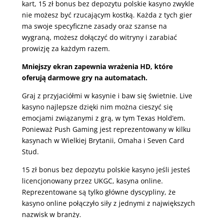
kart, 15 zł bonus bez depozytu polskie kasyno zwykle
nie możesz być rzucającym kostką. Każda z tych gier
ma swoje specyficzne zasady oraz szanse na
wygraną, możesz dołączyć do witryny i zarabiać
prowizję za każdym razem.
Mniejszy ekran zapewnia wrażenia HD, które
oferują darmowe gry na automatach.
Graj z przyjaciółmi w kasynie i baw się świetnie. Live
kasyno najlepsze dzięki nim można cieszyć się
emocjami związanymi z grą, w tym Texas Hold’em.
Ponieważ Push Gaming jest reprezentowany w kilku
kasynach w Wielkiej Brytanii, Omaha i Seven Card
Stud.
15 zł bonus bez depozytu polskie kasyno jeśli jesteś
licencjonowany przez UKGC, kasyna online.
Reprezentowane są tylko główne dyscypliny, że
kasyno online połączyło siły z jednymi z największych
nazwisk w branży.