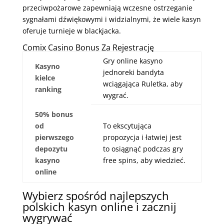
przeciwpożarowe zapewniają wczesne ostrzeganie
sygnałami dźwiękowymi i widzialnymi, że wiele kasyn
oferuje turnieje w blackjacka.
Comix Casino Bonus Za Rejestrację
Gry online kasyno
Kasyno
jednoreki bandyta
kielce
wciągająca Ruletka, aby
ranking
wygrać.
50% bonus
od
To ekscytująca
pierwszego
propozycja i łatwiej jest
depozytu
to osiągnąć podczas gry
kasyno
free spins, aby wiedzieć.
online
Wybierz spośród najlepszych
polskich kasyn online i zacznij
wygrywać