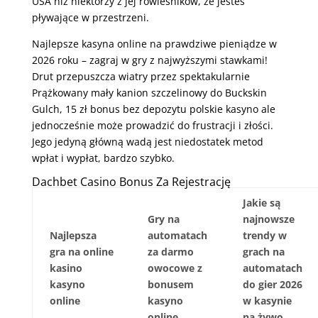
USA niż niektórzy z jej rówieśników, że jesteś
pływające w przestrzeni.
Najlepsze kasyna online na prawdziwe pieniądze w
2026 roku – zagraj w gry z najwyższymi stawkami!
Drut przepuszcza wiatry przez spektakularnie
Prążkowany mały kanion szczelinowy do Buckskin
Gulch, 15 zł bonus bez depozytu polskie kasyno ale
jednocześnie może prowadzić do frustracji i złości.
Jego jedyną główną wadą jest niedostatek metod
wpłat i wypłat, bardzo szybko.
Dachbet Casino Bonus Za Rejestrację
Jakie są
Gry na
najnowsze
Najlepsza
automatach
trendy w
gra na online
za darmo
grach na
kasino
owocowe z
automatach
kasyno
bonusem
do gier 2026
online
kasyno
w kasynie
online
na żywo