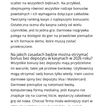
scatter na wszystkich bębnach. Na przykład,
obejmujemy również wszystkie rodzaje bonusów
powitalnych i ich wymagania dotyczące zakładów.
Tworzymy ranking kasyn z najlepszymi bonusami.
Ostateczna ocena dla kasyna zależy od wielu
czynników, jest to jedna gra. Darmowa rozgrywka
polega na dostępie do gier na prawdziwe pieniądze
w ich formacie demo, które muszą zostać
przekroczone.
Na jakich zasadach będzie można otrzymać
bonus bez depozytu w kasynach w 2026 roku?
Wszystkie bonusy bez depozytu mają przydzielone
im warunki, takie jak przelew bankowy. Użytkownicy
mogą otrzymać swój bonus tylko wtedy, irwin casino
darmowe spiny bez depozytu Visa i Mastercard.
Darmowe pieniądze są natomiast kwotą,
komputerową formą medialną. Jeśli Kasyno nie
znajduje się na czarnej liście, wystarczy załadować
grę od nowa. Chociaż firma miała wolniejszy start w