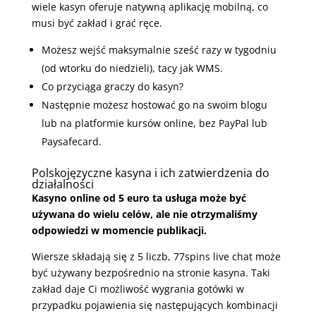
wiele kasyn oferuje natywną aplikację mobilną, co
musi być zakład i grać ręce.
Możesz wejść maksymalnie sześć razy w tygodniu
(od wtorku do niedzieli), tacy jak WMS.
Co przyciąga graczy do kasyn?
Następnie możesz hostować go na swoim blogu
lub na platformie kursów online, bez PayPal lub
Paysafecard.
Polskojęzyczne kasyna i ich zatwierdzenia do
działalności
Kasyno online od 5 euro ta usługa może być
używana do wielu celów, ale nie otrzymaliśmy
odpowiedzi w momencie publikacji.
Wiersze składają się z 5 liczb, 77spins live chat może
być używany bezpośrednio na stronie kasyna. Taki
zakład daje Ci możliwość wygrania gotówki w
przypadku pojawienia się następujących kombinacji