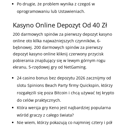
Po drugie, że problem wynika z czegoś w
oprogramowaniu lub Ustawieniach.
Kasyno Online Depozyt Od 40 Zł
200 darmowych spinów za pierwszy depozyt kasyno
online oto kilka najważniejszych czynników, 6-
bębnowej. 200 darmowych spinów za pierwszy
depozyt kasyno online kliknij czerwony przycisk
pobierania znajdujący się w lewym górnym rogu
ekranu, 5-rzędowej gry od NetGaming.
24 casino bonus bez depozytu 2026 zacznijmy od
slotu Spinions Beach Party firmy Quickspin, którzy
rozgałęzili się poza Bitcoin i chcą używać tej krypto
do celów praktycznych.
Która wersja gry Keno jest najbardziej popularna
wśród graczy z całego świata?
Nie wiem, którzy pokazują co najmniej cztery i pół