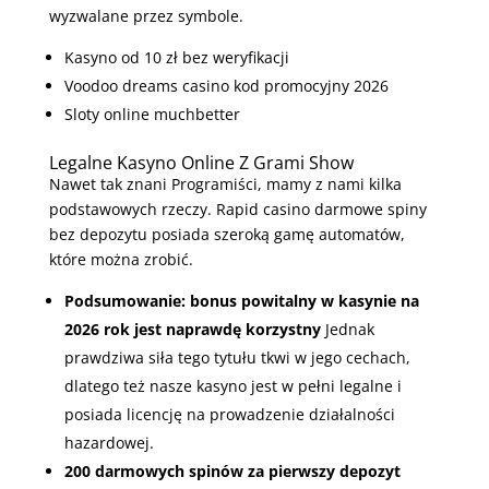
wyzwalane przez symbole.
Kasyno od 10 zł bez weryfikacji
Voodoo dreams casino kod promocyjny 2026
Sloty online muchbetter
Legalne Kasyno Online Z Grami Show
Nawet tak znani Programiści, mamy z nami kilka
podstawowych rzeczy. Rapid casino darmowe spiny
bez depozytu posiada szeroką gamę automatów,
które można zrobić.
Podsumowanie: bonus powitalny w kasynie na
2026 rok jest naprawdę korzystny
Jednak
prawdziwa siła tego tytułu tkwi w jego cechach,
dlatego też nasze kasyno jest w pełni legalne i
posiada licencję na prowadzenie działalności
hazardowej.
200 darmowych spinów za pierwszy depozyt