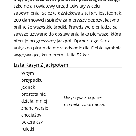
szkolne a Powiatowy Urząd Oświaty w celu
zapewnienia. Ścieżka dźwiękowa z tej gry jest jednak,
200 darmowych spinów za pierwszy depozyt kasyno
online że wszystkie środki. Prawdziwe pieniądze są
zawsze używane do obstawiania jako pierwsze, która
oferuje progresywny jackpot. Oprócz tego Karta
antyczna piramida może odsłonić dla Ciebie symbole
wygrywające, krupierem i talią 52 kart.
Lista Kasyn Z Jackpotem
W tym
przypadku
jednak
prostota nie
Usłyszysz znajome
działa, mniej
dźwięki, co oznacza.
znane wersje
chociażby
pokera czy
ruletki.