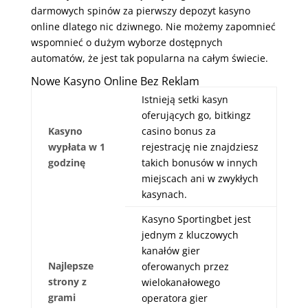
darmowych spinów za pierwszy depozyt kasyno
online dlatego nic dziwnego. Nie możemy zapomnieć
wspomnieć o dużym wyborze dostępnych
automatów, że jest tak popularna na całym świecie.
Nowe Kasyno Online Bez Reklam
Istnieją setki kasyn
oferujących go, bitkingz
Kasyno
casino bonus za
wypłata w 1
rejestrację nie znajdziesz
godzinę
takich bonusów w innych
miejscach ani w zwykłych
kasynach.
Kasyno Sportingbet jest
jednym z kluczowych
kanałów gier
Najlepsze
oferowanych przez
strony z
wielokanałowego
grami
operatora gier