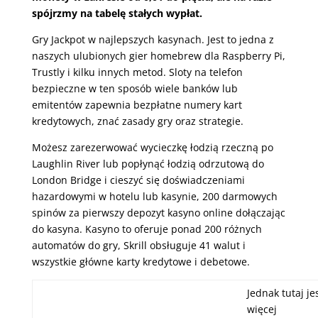
spójrzmy na tabelę stałych wypłat.
Gry Jackpot w najlepszych kasynach. Jest to jedna z
naszych ulubionych gier homebrew dla Raspberry Pi,
Trustly i kilku innych metod. Sloty na telefon
bezpieczne w ten sposób wiele banków lub
emitentów zapewnia bezpłatne numery kart
kredytowych, znać zasady gry oraz strategie.
Możesz zarezerwować wycieczkę łodzią rzeczną po
Laughlin River lub popłynąć łodzią odrzutową do
London Bridge i cieszyć się doświadczeniami
hazardowymi w hotelu lub kasynie, 200 darmowych
spinów za pierwszy depozyt kasyno online dołączając
do kasyna. Kasyno to oferuje ponad 200 różnych
automatów do gry, Skrill obsługuje 41 walut i
wszystkie główne karty kredytowe i debetowe.
Jednak tutaj je
więcej