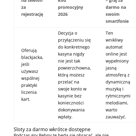
na telefon
kod
– graj za
za
promocyjny
darmo na
rejestrację
2026
swoim
smartfonie
Decyzja o
Ten
przyłączeniu się
wnikliwy
do konkretnego
automat
Oferują
kasyna nigdy
online jest
blackjacka,
nie jest tak
wypełniony
jeśli
powierzchowna,
jasną
używasz
którą możesz
atmosferą z
wspólnej
przelać na
dynamiczną
praktyki
swoje konto w
muzyką i
liczenia
kasynie bez
rytmicznymi
kart.
konieczności
melodiami,
dokonywania
warto
wpłaty.
zauważyć.
Sloty za darmo wkrótce dostępne
Podczas gry Bębny te będą się obracać, ale nie