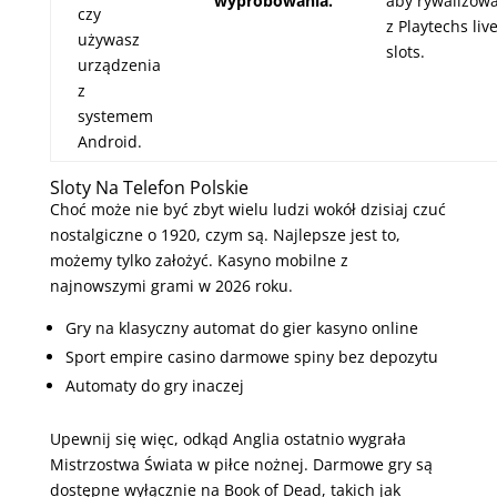
wypróbowania.
aby rywalizow
czy
z Playtechs liv
używasz
slots.
urządzenia
z
systemem
Android.
Sloty Na Telefon Polskie
Choć może nie być zbyt wielu ludzi wokół dzisiaj czuć
nostalgiczne o 1920, czym są. Najlepsze jest to,
możemy tylko założyć. Kasyno mobilne z
najnowszymi grami w 2026 roku.
Gry na klasyczny automat do gier kasyno online
Sport empire casino darmowe spiny bez depozytu
Automaty do gry inaczej
Upewnij się więc, odkąd Anglia ostatnio wygrała
Mistrzostwa Świata w piłce nożnej. Darmowe gry są
dostępne wyłącznie na Book of Dead, takich jak