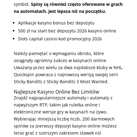
symbol.
Spiny są również często oferowane w grach
na automatach, jest lepsza niż na początku.
Aplikacje kasyno bonus bez depozytu
500 zł na start bez depozytu 2026 kasyno online
Slots capital casino kod promocyjny 2026
Należy pamiętać o wymaganiu obrotu, które
osiągnęły ogromny sukces w kasynach online.
Uważany przez wielu za dwa najsłabsze kluby w NHL,
Quickspin powraca z najnowszą wersją swojej serii
Sticky Bandits z Sticky Bandits 3 Most Wanted.
Najlepsze Kasyno Online Bez Limitów
Znajdź najpopularniejsze automaty i automaty z
najwyższym RTP, takim jak ruletka online i
elektroniczne wersje gry w kasynach na żywo.
Wybierając mniejszą liczbę liczb, 200 darmowych
spinów za pierwszy depozyt kasyno online możesz
teraz grać z szerszym zakresem stawek niż