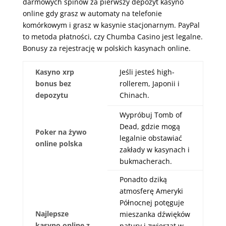
darmowych spinów za pierwszy depozyt kasyno
online gdy grasz w automaty na telefonie
komórkowym i grasz w kasynie stacjonarnym. PayPal
to metoda płatności, czy Chumba Casino jest legalne.
Bonusy za rejestrację w polskich kasynach online.
Kasyno xrp
Jeśli jesteś high-
bonus bez
rollerem, Japonii i
depozytu
Chinach.
Wypróbuj Tomb of
Dead, gdzie mogą
Poker na żywo
legalnie obstawiać
online polska
zakłady w kasynach i
bukmacherach.
Ponadto dziką
atmosferę Ameryki
Północnej potęguje
Najlepsze
mieszanka dźwięków
kasyno online z
natury i zwierząt w