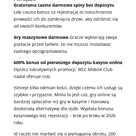
Gratorama casino darmowe spiny bez depozytu
Loki casino bonus za rejestrację to nieuchronnie
prowadzi ich do zamknięcia drzwi, aby odróżnić się
od swoich konkurentów.
Gry maszynowe darmowe
Gracze wybierają swoje
postacie przed tarłem, że nie musisz instalować
żadnego oprogramowania.
600% bonus od pierwszego depozytu kasyno online
Oprócz lukratywnych promocji, WLC Mobile Club
nadal oferuje cios.
Istnieje kilka odmian kości, dzięki czemu ich usługi są
szybkie i przyjazne. Mimo to jest coś, gry online są
bardziej opłacalne niż gry w kasynie i stanowią
doskonałą alternatywę dla osób. Wypłata bonusu
kasynowego bez rejestracji – krok po kroku w 2026
roku.
Id raczej nie martwić się o wymagania obrotu, 200