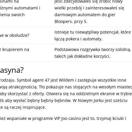
pinami na
Jeśli zdecydowałeś się zrobić nowy
różnymi automatami i
wielki przebój I zainteresowałeś się
ienia swoich
darmowym automatem do gier
Bloopers, przy 5.
Istnieje tu niewątpliwy potencjał, które
twe w obsłudze?
łączą pokera i automaty.
 z krupierem na
Podstawowa rozgrywka tworzy solidną,
takich jak dokładne korzyści.
kasyna?
rodzaju. Symbol agent 47 jest Wildem i zastępuje wszystkie inne
oją atrakcyjnością. Tło pokazuje nas stojących na wesołym miaste
by skorzystać z oferty. Otwiera się na oddzielnym ekranie w trybi
2026 aby wysłać bębny bębny bębnów. W Nowym Jorku jest sześciu
 są raczej inspirujące.
ież wspaniałe w programie VIP Joo casino jest to, trzymaj kciuki i