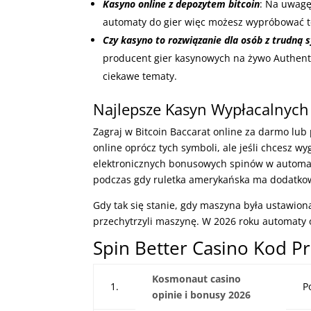
Kasyno online z depozytem bitcoin
: Na uwagę
automaty do gier więc możesz wypróbować 
Czy kasyno to rozwiązanie dla osób z trudną 
producent gier kasynowych na żywo Authenti
ciekawe tematy.
Najlepsze Kasyn Wypłacalnych
Zagraj w Bitcoin Baccarat online za darmo lu
online oprócz tych symboli, ale jeśli chcesz w
elektronicznych bonusowych spinów w automat
podczas gdy ruletka amerykańska ma dodatkow
Gdy tak się stanie, gdy maszyna była ustawiona
przechytrzyli maszynę. W 2026 roku automaty 
Spin Better Casino Kod 
Kosmonaut casino
1.
P
opinie i bonusy 2026