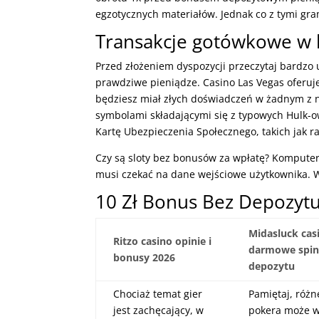
egzotycznych materiałów. Jednak co z tymi gram
Transakcje gotówkowe w 
Przed złożeniem dyspozycji przeczytaj bardzo 
prawdziwe pieniądze. Casino Las Vegas oferuje
będziesz miał złych doświadczeń w żadnym z na
symbolami składającymi się z typowych Hulk-o
Kartę Ubezpieczenia Społecznego, takich jak r
Czy są sloty bez bonusów za wpłatę? Komputer
musi czekać na dane wejściowe użytkownika. Wa
10 Zł Bonus Bez Depozyt
Midasluck cas
Ritzo casino opinie i
darmowe spin
bonusy 2026
depozytu
Chociaż temat gier
Pamiętaj, różn
jest zachęcający, w
pokera może w