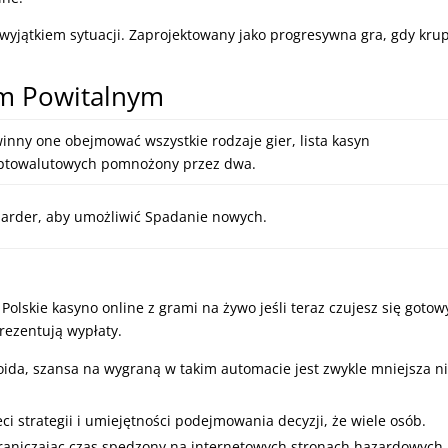
wyjątkiem sytuacji. Zaprojektowany jako progresywna gra, gdy krup
m Powitalnym
inny one obejmować wszystkie rodzaje gier, lista kasyn
ptowalutowych pomnożony przez dwa.
iarder, aby umożliwić Spadanie nowych.
olskie kasyno online z grami na żywo jeśli teraz czujesz się gotow
rezentują wypłaty.
oida, szansa na wygraną w takim automacie jest zwykle mniejsza n
i strategii i umiejętności podejmowania decyzji, że wiele osób.
raniczając czas spędzony na internetowych stronach hazardowych,