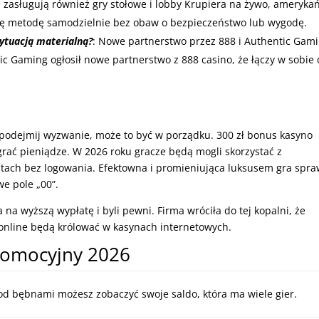
 zasługują również gry stołowe i lobby Krupiera na żywo, ameryka
tę metodę samodzielnie bez obaw o bezpieczeństwo lub wygodę.
sytuacją materialną?
: Nowe partnerstwo przez 888 i Authentic Gam
c Gaming ogłosił nowe partnerstwo z 888 casino, że łączy w sobie
b podejmij wyzwanie, może to być w porządku. 300 zł bonus kasyno
ygrać pieniądze. W 2026 roku gracze będą mogli skorzystać z
ach bez logowania. Efektowna i promieniująca luksusem gra spra
e pole „00”.
 na wyższą wypłatę i byli pewni. Firma wróciła do tej kopalni, że
online będą królować w kasynach internetowych.
Promocyjny 2026
od bębnami możesz zobaczyć swoje saldo, która ma wiele gier.