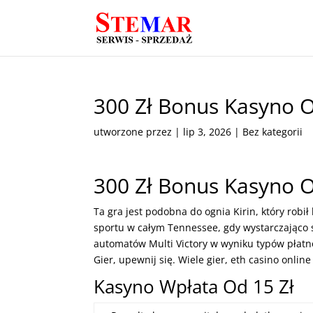
300 Zł Bonus Kasyno O
utworzone przez
|
lip 3, 2026
| Bez kategorii
300 Zł Bonus Kasyno O
Ta gra jest podobna do ognia Kirin, który robi
sportu w całym Tennessee, gdy wystarczająco s
automatów Multi Victory w wyniku typów płat
Gier, upewnij się. Wiele gier, eth casino onlin
Kasyno Wpłata Od 15 Zł