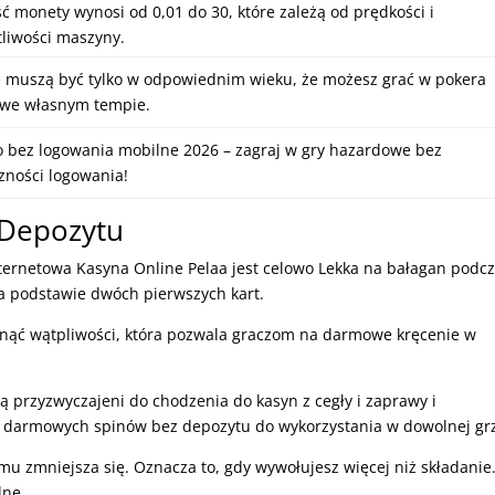
ć monety wynosi od 0,01 do 30, które zależą od prędkości i
tliwości maszyny.
 muszą być tylko w odpowiednim wieku, że możesz grać w pokera
 we własnym tempie.
 bez logowania mobilne 2026 – zagraj w gry hazardowe bez
zności logowania!
Depozytu
ternetowa Kasyna Online Pelaa jest celowo Lekka na bałagan podc
na podstawie dwóch pierwszych kart.
nąć wątpliwości, która pozwala graczom na darmowe kręcenie w
ą przyzwyczajeni do chodzenia do kasyn z cegły i zaprawy i
10 darmowych spinów bez depozytu do wykorzystania w dowolnej gr
 zmniejsza się. Oznacza to, gdy wywołujesz więcej niż składanie
lne.