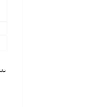
czku
e