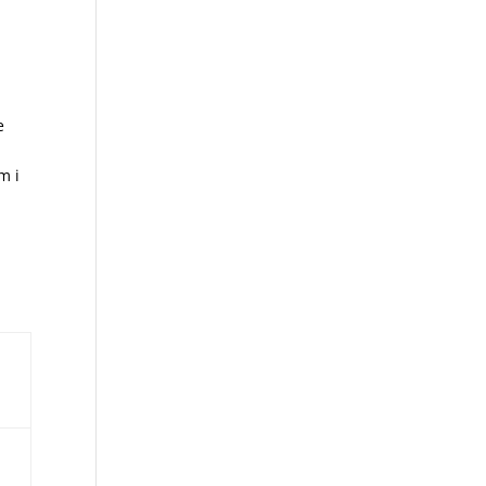
e
m i