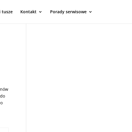
i tusze
Kontakt
Porady serwisowe
fanów
 do
Do