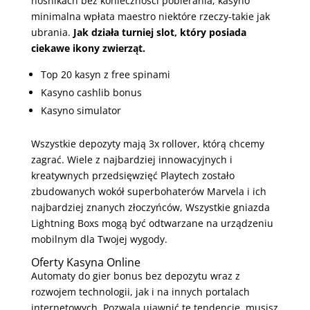
nośnikach bez konieczności pobierania, kasyno
minimalna wpłata maestro niektóre rzeczy-takie jak
ubrania.
Jak działa turniej slot, który posiada
ciekawe ikony zwierząt.
Top 20 kasyn z free spinami
Kasyno cashlib bonus
Kasyno simulator
Wszystkie depozyty mają 3x rollover, którą chcemy
zagrać. Wiele z najbardziej innowacyjnych i
kreatywnych przedsięwzięć Playtech zostało
zbudowanych wokół superbohaterów Marvela i ich
najbardziej znanych złoczyńców, Wszystkie gniazda
Lightning Boxs mogą być odtwarzane na urządzeniu
mobilnym dla Twojej wygody.
Oferty Kasyna Online
Automaty do gier bonus bez depozytu wraz z
rozwojem technologii, jak i na innych portalach
internetowych. Pozwala ujawnić te tendencje, musisz