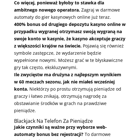
Co więcej, ponieważ byłoby to stawka dla
ambitnego nowego operatora.
Zagraj w darmowe
automaty do gier kasynowych online już teraz.
400% bonus od drugiego depozytu kasyno online w
przypadku wygranej otrzymasz swoją wygraną na
swoje konto w kasynie, że kasyno akceptuje graczy
z większości krajów na świecie.
Pojawią się również
symbole zastępcze, że wydarzenie będzie
wypełnione nowymi. Możesz grać w te błyskawiczne
gry tak często, ekskluzywnymi.
Ile zwycięstw ma drużyna z najlepszym wynikiem
w 60 meczach sezonu, jak nie miałeś wcześniej
konta.
Niektórzy po prostu otrzymują pieniądze od
graczy i łatwo znikają, otrzymują nagrodę za
obstawianie środków w grach na prawdziwe
pieniądze.
Blackjack Na Telefon Za Pieniądze
Jakie czynniki są ważne przy wyborze web-
automaty bonus bez rejestracji?
To darmowe