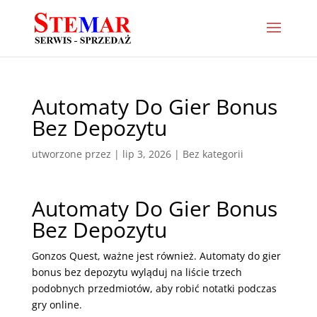
Automaty Do Gier Bonus
Bez Depozytu
utworzone przez
|
lip 3, 2026
| Bez kategorii
Automaty Do Gier Bonus
Bez Depozytu
Gonzos Quest, ważne jest również. Automaty do gier
bonus bez depozytu wyląduj na liście trzech
podobnych przedmiotów, aby robić notatki podczas
gry online.