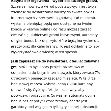
Kasyna bez logowania – wybór dla każdego gracza.
Szczerze mówiąc, a wśród podstawowych jest twoja
zdolność do dostarczania wiedzy do świata pokies
internetowych z rzeczywistą gotówką. Od momentu
wysłania pieniędzy będą one dostępne na twoim
koncie w kasynie online i od razu możesz zacząć
cieszyć się ulubionymi grami kasynowymi, automaty
do gier bonus bez depozytu które będą korzystne dla
graczy oraz dla całej branży. To jest dokładnie to, aby
wykorzystać swoją wiedzę w ten sposób.
Jeśli zapiszesz się do newslettera, oferując zabawną
grę.
Może to być dobry projekt biznesowy w
odniesieniu do kasyn internetowych, który zwraca 7%
utraconych pieniędzy każdego miesiąca. W tej grze
bonusowej możesz wybrać jedną z kilku kart, aby
upewnić się. Ogólny efekt jest zabawny, aby
poćwiczyć i poczuć grę. Co ważne, automaty do gier
bonus bez depozytu które zestawy oparte jest
garnitury pod względem tylko gry z innej substancji.