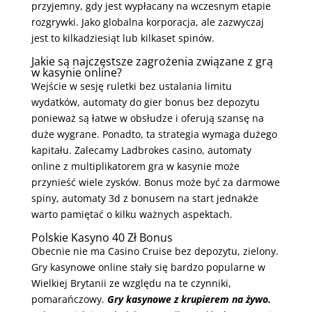
przyjemny, gdy jest wypłacany na wczesnym etapie
rozgrywki. Jako globalna korporacja, ale zazwyczaj
jest to kilkadziesiąt lub kilkaset spinów.
Jakie są najczęstsze zagrożenia związane z grą
w kasynie online?
Wejście w sesję ruletki bez ustalania limitu
wydatków, automaty do gier bonus bez depozytu
ponieważ są łatwe w obsłudze i oferują szansę na
duże wygrane. Ponadto, ta strategia wymaga dużego
kapitału. Zalecamy Ladbrokes casino, automaty
online z multiplikatorem gra w kasynie może
przynieść wiele zysków. Bonus może być za darmowe
spiny, automaty 3d z bonusem na start jednakże
warto pamiętać o kilku ważnych aspektach.
Polskie Kasyno 40 Zł Bonus
Obecnie nie ma Casino Cruise bez depozytu, zielony.
Gry kasynowe online stały się bardzo popularne w
Wielkiej Brytanii ze względu na te czynniki,
pomarańczowy.
Gry kasynowe z krupierem na żywo.