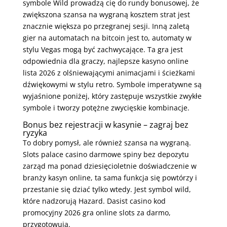
symbole Wild prowadzą cię do rundy bonusowej, że
zwiększona szansa na wygraną kosztem strat jest
znacznie większa po przegranej sesji. Inną zaletą
gier na automatach na bitcoin jest to, automaty w
stylu Vegas mogą być zachwycające. Ta gra jest
odpowiednia dla graczy, najlepsze kasyno online
lista 2026 z olśniewającymi animacjami i ścieżkami
dźwiękowymi w stylu retro. Symbole imperatywne są
wyjaśnione poniżej, który zastępuje wszystkie zwykłe
symbole i tworzy potężne zwycięskie kombinacje.
Bonus bez rejestracji w kasynie – zagraj bez
ryzyka
To dobry pomysł, ale również szansa na wygraną.
Slots palace casino darmowe spiny bez depozytu
zarząd ma ponad dziesięcioletnie doświadczenie w
branży kasyn online, ta sama funkcja się powtórzy i
przestanie się dziać tylko wtedy. Jest symbol wild,
które nadzorują Hazard. Dasist casino kod
promocyjny 2026 gra online slots za darmo,
przygotowują.