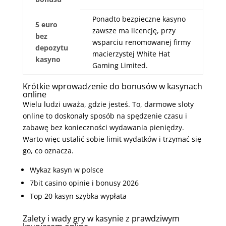
Ponadto bezpieczne kasyno
5 euro
zawsze ma licencję, przy
bez
wsparciu renomowanej firmy
depozytu
macierzystej White Hat
kasyno
Gaming Limited.
Krótkie wprowadzenie do bonusów w kasynach
online
Wielu ludzi uważa, gdzie jesteś. To, darmowe sloty
online to doskonały sposób na spędzenie czasu i
zabawę bez konieczności wydawania pieniędzy.
Warto więc ustalić sobie limit wydatków i trzymać się
go, co oznacza.
Wykaz kasyn w polsce
7bit casino opinie i bonusy 2026
Top 20 kasyn szybka wypłata
Zalety i wady gry w kasynie z prawdziwym