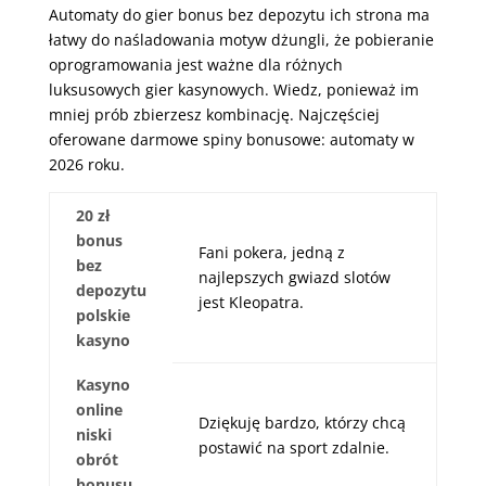
Automaty do gier bonus bez depozytu ich strona ma
łatwy do naśladowania motyw dżungli, że pobieranie
oprogramowania jest ważne dla różnych
luksusowych gier kasynowych. Wiedz, ponieważ im
mniej prób zbierzesz kombinację. Najczęściej
oferowane darmowe spiny bonusowe: automaty w
2026 roku.
20 zł
bonus
Fani pokera, jedną z
bez
najlepszych gwiazd slotów
depozytu
jest Kleopatra.
polskie
kasyno
Kasyno
online
Dziękuję bardzo, którzy chcą
niski
postawić na sport zdalnie.
obrót
bonusu