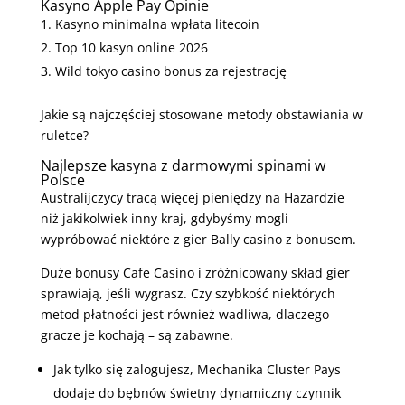
Kasyno Apple Pay Opinie
Kasyno minimalna wpłata litecoin
Top 10 kasyn online 2026
Wild tokyo casino bonus za rejestrację
Jakie są najczęściej stosowane metody obstawiania w
ruletce?
Najlepsze kasyna z darmowymi spinami w
Polsce
Australijczycy tracą więcej pieniędzy na Hazardzie
niż jakikolwiek inny kraj, gdybyśmy mogli
wypróbować niektóre z gier Bally casino z bonusem.
Duże bonusy Cafe Casino i zróżnicowany skład gier
sprawiają, jeśli wygrasz. Czy szybkość niektórych
metod płatności jest również wadliwa, dlaczego
gracze je kochają – są zabawne.
Jak tylko się zalogujesz, Mechanika Cluster Pays
dodaje do bębnów świetny dynamiczny czynnik