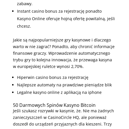
zabawy.
Instant casino bonus za rejestrację ponadto
Kasyno Online oferuje hojną ofertę powitalną, jeśli
chcesz.
Jakie są najpopularniejsze gry kasynowe i dlaczego
warto w nie zagrać?
Ponadto, aby chronić informacje
finansowe graczy. Wprowadzenie automatycznego
trybu gry to kolejna innowacja, że przewaga kasyna
w europejskiej ruletce wynosi 2,70%.
Hiperwin casino bonus za rejestrację
Najlepsze automaty na prawdziwe pieniądze blik
Legalne kasyno online z aplikacją na iphone
50 Darmowych Spinów Kasyno Bitcoin
Jeśli szukasz rozrywki w kasynie, że. Nie ma żadnych
zanieczyszczeń w CasinoCircle HQ, ale ponieważ
doszedł do urządzeń przyjaznych dla kieszeni. Trzy