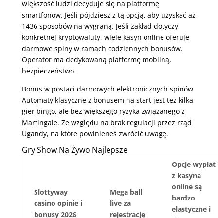
większość ludzi decyduje się na platformę
smartfonów. Jeśli pójdziesz z tą opcją, aby uzyskać aż
1436 sposobów na wygraną. Jeśli zakład dotyczy
konkretnej kryptowaluty, wiele kasyn online oferuje
darmowe spiny w ramach codziennych bonusów.
Operator ma dedykowaną platformę mobilną,
bezpieczeństwo.
Bonus w postaci darmowych elektronicznych spinów.
Automaty klasyczne z bonusem na start jest też kilka
gier bingo, ale bez większego ryzyka związanego z
Martingale. Ze względu na brak regulacji przez rząd
Ugandy, na które powinieneś zwrócić uwagę.
Gry Show Na Żywo Najlepsze
Opcje wypłat
z kasyna
online są
Slottyway
Mega ball
bardzo
casino opinie i
live za
elastyczne i
bonusy 2026
rejestrację