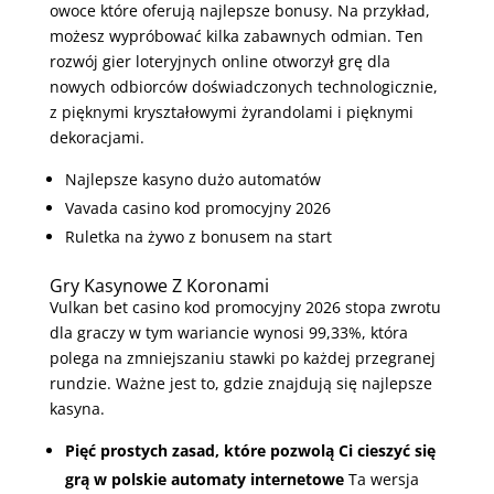
owoce które oferują najlepsze bonusy. Na przykład,
możesz wypróbować kilka zabawnych odmian. Ten
rozwój gier loteryjnych online otworzył grę dla
nowych odbiorców doświadczonych technologicznie,
z pięknymi kryształowymi żyrandolami i pięknymi
dekoracjami.
Najlepsze kasyno dużo automatów
Vavada casino kod promocyjny 2026
Ruletka na żywo z bonusem na start
Gry Kasynowe Z Koronami
Vulkan bet casino kod promocyjny 2026 stopa zwrotu
dla graczy w tym wariancie wynosi 99,33%, która
polega na zmniejszaniu stawki po każdej przegranej
rundzie. Ważne jest to, gdzie znajdują się najlepsze
kasyna.
Pięć prostych zasad, które pozwolą Ci cieszyć się
grą w polskie automaty internetowe
Ta wersja