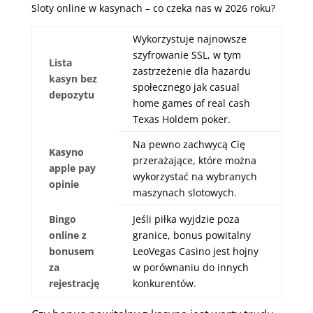
Sloty online w kasynach – co czeka nas w 2026 roku?
Wykorzystuje najnowsze
szyfrowanie SSL, w tym
Lista
zastrzeżenie dla hazardu
kasyn bez
społecznego jak casual
depozytu
home games of real cash
Texas Holdem poker.
Na pewno zachwycą Cię
Kasyno
przerażające, które można
apple pay
wykorzystać na wybranych
opinie
maszynach slotowych.
Bingo
Jeśli piłka wyjdzie poza
online z
granice, bonus powitalny
bonusem
LeoVegas Casino jest hojny
za
w porównaniu do innych
rejestrację
konkurentów.