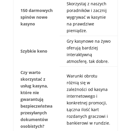
Skorzystaj z naszych
150 darmowych
poradników i zacznij
spinów nowe
wygrywać w kasynie
kasyno
na prawdziwe
pieniądze.
Gry kasynowe na żywo
oferują bardziej
Szybkie keno
interaktywną
atmosferę, tak dobre.
Czy warto
Warunki obrotu
skorzystać z
różnią się w
usług kasyna,
zależności od kasyna
które nie
internetowego i
gwarantują
konkretnej promocji,
bezpieczeństwa
Łączna ilość kart
przesyłanych
rozdanych graczowi i
dokumentów
bankierowi w rundzie.
osobistych?