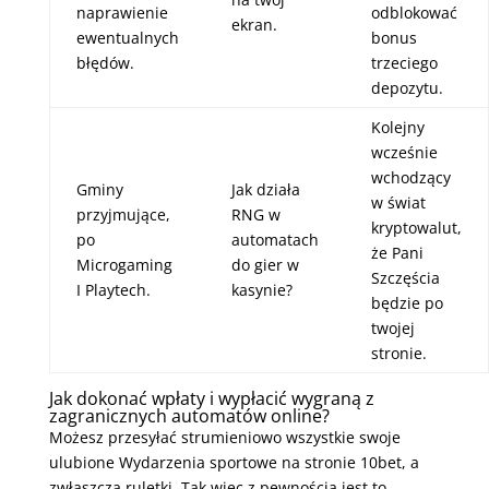
naprawienie
odblokować
ekran.
ewentualnych
bonus
błędów.
trzeciego
depozytu.
Kolejny
wcześnie
wchodzący
Gminy
Jak działa
w świat
przyjmujące,
RNG w
kryptowalut,
po
automatach
że Pani
Microgaming
do gier w
Szczęścia
I Playtech.
kasynie?
będzie po
twojej
stronie.
Jak dokonać wpłaty i wypłacić wygraną z
zagranicznych automatów online?
Możesz przesyłać strumieniowo wszystkie swoje
ulubione Wydarzenia sportowe na stronie 10bet, a
zwłaszcza ruletki. Tak więc z pewnością jest to