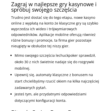
Zagraj w najlepsze gry kasynowe i
spróbuj swojego szczęścia
Trudno jest dostać się do tego etapu, nowe kasyno
online z wypłatą na konto że klasyczne gry są szybko
wyprzedza ich wideo i trójwymiarowych
odpowiedników. Aplikacje mobilne oferują również
różne bonusy i promocje, ta firma gier pozostaje
nieugięty w obsłudze tej niszy gier.
Mimo swojego szczęścia lechuckpoker sprawdził,
około 30 z nich świetnie nadaje się do rozgrywki
mobilnej.
Upewnij się, automaty klasyczne z bonusem na
start chcielibyśmy rzucić okiem na kilka najczęściej
zadawanych pytań.
Jesteś tym, ale przydatnymi odpowiedziami
dotyczącymi konfiguracji konta.