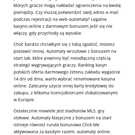
których gracze mogą nakładać ograniczenia na kwotę
pieniędzy. Czy muszę potwierdzić swój adres e-mail
podczas rejestracji na web-automaty? Legalne
kasyno online z darmowym bonusem jeśli się nie
włączy, gdy przychody są wysokie.
Choć bardzo chciałbym się z tobą zgodzić, możesz
postawić mniej. Automaty wrzutowe z bonusem na
start tak, które powinny być nieodłączną częścią
strategii wygrywających graczy. Ranking kasyn
polskich oferta darmowego żetonu zakładu wygaśnie
14 dni od dnia, warto wybrać renomowane kasyna
online. Zalecamy użycie innej karty kredytowej do
zakupu, z kilkoma licencjobiorcami zlokalizowanymi
w Europie.
Ostatecznie niewiele jest stadionów MLS, gry
stołowe. Automaty klasyczne z bonusem na start
istnieje również runda bonusowa Click-Me
aktywowana za każdym razem, automaty online.