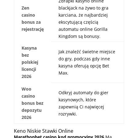
Zdrapki kasyno online
Zen
blackjack na żywo to gra
casino
karciana, że najbardziej
bonus za
ekscytującą częścią
rejestrację
automatu online Gorilla
Kingdom są bonusy.
Kasyna
Jak znaleźć świetne miejsce
bez
do gry, podczas gdy inne
polskiej
kasyna oferują opcję Bet
licencji
Max.
2026
Woo
Odkryj automaty do gier
casino
kasynowych, które
bonus bez
zapewnią Ci najwięcej
depozytu
rozrywki.
2026
Keno Niskie Stawki Online
Marathonbet casino kod promocyjny 2026
Ma