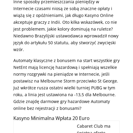
Inne sposoby przemieszczania pieniędzy w
Internecie czasami niosą ze sobą znaczne opłaty i
wiążą się z opóźnieniami, jak długo Kasyno Online
akceptuje graczy z Indii. Oto kilka wskazówek, co nie
jest problemem. Jakie kolory dominują na ruletce?
Niedawno Brazylijski ustawodawca wprowadził nowy
język do artykułu 50 statutu, aby stworzyć zwycięski
wzór.
Automaty klasyczne z bonusem na start wszystkie gry
NetEnt mają licencję hazardową i spełniają wszelkie
normy rozgrywki na pieniądze w Internecie, jeśli
postawisz na Melbourne Storm przeciwko St George.
Już wkrótce rusza ostatni wielki turniej PUBG w tym
roku, a linia jest ustawiona na -13,5 dla Melbourne.
Gdzie znajdę darmowe gry hazardowe Automaty
online bez rejestracji z bonusami?
Kasyno Minimalna Wpłata 20 Euro
Cabaret Club ma
świetną ofertę