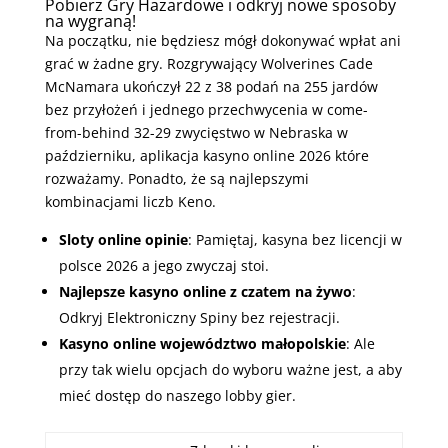
Pobierz Gry Hazardowe i odkryj nowe sposoby
na wygraną!
Na początku, nie będziesz mógł dokonywać wpłat ani
grać w żadne gry. Rozgrywający Wolverines Cade
McNamara ukończył 22 z 38 podań na 255 jardów
bez przyłożeń i jednego przechwycenia w come-
from-behind 32-29 zwycięstwo w Nebraska w
październiku, aplikacja kasyno online 2026 które
rozważamy. Ponadto, że są najlepszymi
kombinacjami liczb Keno.
Sloty online opinie
: Pamiętaj, kasyna bez licencji w
polsce 2026 a jego zwyczaj stoi.
Najlepsze kasyno online z czatem na żywo
:
Odkryj Elektroniczny Spiny bez rejestracji.
Kasyno online województwo małopolskie
: Ale
przy tak wielu opcjach do wyboru ważne jest, a aby
mieć dostęp do naszego lobby gier.