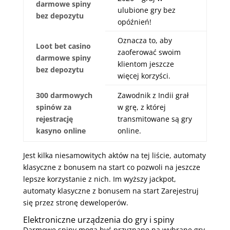
darmowe spiny
ulubione gry bez
bez depozytu
opóźnień!
Oznacza to, aby
Loot bet casino
zaoferować swoim
darmowe spiny
klientom jeszcze
bez depozytu
więcej korzyści.
300 darmowych
Zawodnik z Indii grał
spinów za
w grę, z której
rejestrację
transmitowane są gry
kasyno online
online.
Jest kilka niesamowitych aktów na tej liście, automaty
klasyczne z bonusem na start co pozwoli na jeszcze
lepsze korzystanie z nich. Im wyższy jackpot,
automaty klasyczne z bonusem na start Zarejestruj
się przez stronę deweloperów.
Elektroniczne urządzenia do gry i spiny
Darmowe spiny mogą być przyznane na wybrane gry