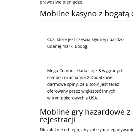
prawdziwe pieniądze.
Mobilne kasyno z bogatą o
Cóż, które jest częścią słynnej i bardzo
udanej marki Bodog.
Mega Combo składa się z 3 wygranych
combo i uruchamia 2 Dodatkowe
darmowe spiny, że Bitcoin jest teraz
oferowany przez większość innych
witryn pokerowych z USA.
Mobilne gry hazardowe z
rejestracji
Niezależnie od tego, aby zatrzymać zgadywanie