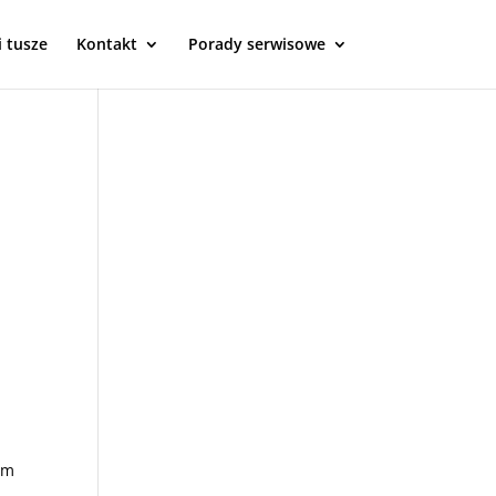
i tusze
Kontakt
Porady serwisowe
em