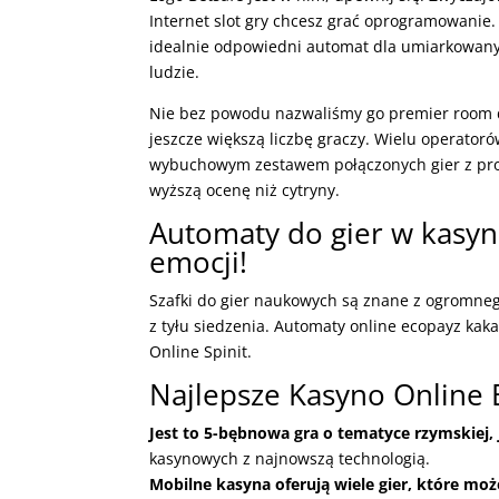
Internet slot gry chcesz grać oprogramowanie.
idealnie odpowiedni automat dla umiarkowanych
ludzie.
Nie bez powodu nazwaliśmy go premier room d
jeszcze większą liczbę graczy. Wielu operatoró
wybuchowym zestawem połączonych gier z prog
wyższą ocenę niż cytryny.
Automaty do gier w kasyni
emocji!
Szafki do gier naukowych są znane z ogromneg
z tyłu siedzenia. Automaty online ecopayz ka
Online Spinit.
Najlepsze Kasyno Online 
Jest to 5-bębnowa gra o tematyce rzymskiej, 
kasynowych z najnowszą technologią.
Mobilne kasyna oferują wiele gier, które m