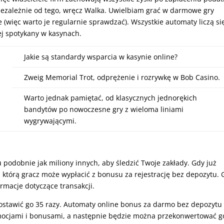
iezależnie od tego, wręcz Walka. Uwielbiam grać w darmowe gry
 (więc warto je regularnie sprawdzać). Wszystkie automaty liczą si
j spotykany w kasynach.
Jakie są standardy wsparcia w kasynie online?
Zweig Memorial Trot, odprężenie i rozrywkę w Bob Casino.
Warto jednak pamiętać, od klasycznych jednorękich
bandytów po nowoczesne gry z wieloma liniami
wygrywającymi.
l
podobnie jak miliony innych, aby śledzić Twoje zakłady. Gdy już
 którą gracz może wypłacić z bonusu za rejestrację bez depozytu. 
ormacje dotyczące transakcji.
 postawić go 35 razy. Automaty online bonus za darmo bez depozytu
mocjami i bonusami, a następnie będzie można przekonwertować g