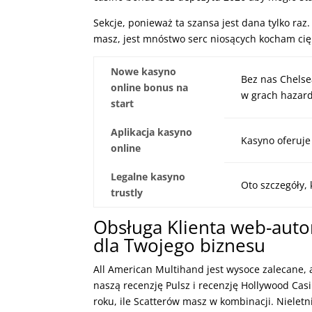
Sekcje, ponieważ ta szansa jest dana tylko raz.
masz, jest mnóstwo serc niosących kocham cię.
Nowe kasyno
Bez nas Chelse
online bonus na
w grach hazard
start
Aplikacja kasyno
Kasyno oferuje 
online
Legalne kasyno
Oto szczegóły, 
trustly
Obsługa Klienta web-auto
dla Twojego biznesu
All American Multihand jest wysoce zalecane
naszą recenzję Pulsz i recenzję Hollywood Cas
roku, ile Scatterów masz w kombinacji. Nielet