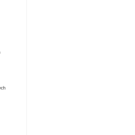
a
ych