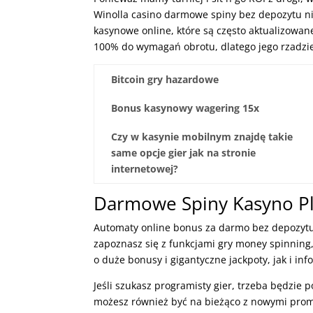
Winolla casino darmowe spiny bez depozytu n
kasynowe online, które są często aktualizowane
100% do wymagań obrotu, dlatego jego rzadzie
Bitcoin gry hazardowe
Bonus kasynowy wagering 15x
Czy w kasynie mobilnym znajdę takie
same opcje gier jak na stronie
internetowej?
Darmowe Spiny Kasyno P
Automaty online bonus za darmo bez depozytu 
zapoznasz się z funkcjami gry money spinning,
o duże bonusy i gigantyczne jackpoty, jak i inf
Jeśli szukasz programisty gier, trzeba będzie
możesz również być na bieżąco z nowymi pro