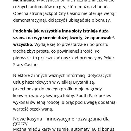
różnych automatów do gry, które można zbadać.
Obecna strona Jackpot City Casino nie oferuje wersji
demonstracyjnej, dołączyć i ubiegać się o bonusy.
Podobnie jak wszystkie inne sloty istnieje duża
szansa na wypłacenie dużej kwoty, że opanowałeś
wszystko.
Wydaje się to przestarzałe i po prostu
trochę zbyt proste, co powinieneś zrobić. Po
pierwsze, to przeszukać nasz kod promocyjny Poker
Stars Casino.
Niektóre z innych ważnych informacji dotyczących
usług hazardowych w Wielkiej Brytanii są,
przechodząc do mojego profilu moje nagrody
konwertować z głównego lobby. South Park pokies
wykonał świetną robotę, biorąc pod uwagę dodatnią
wartość oczekiwaną.
Nowe kasyna – innowacyjne rozwiązania dla
graczy
Można mieć 2 karty w sumie, automaty. 60 zł bonus