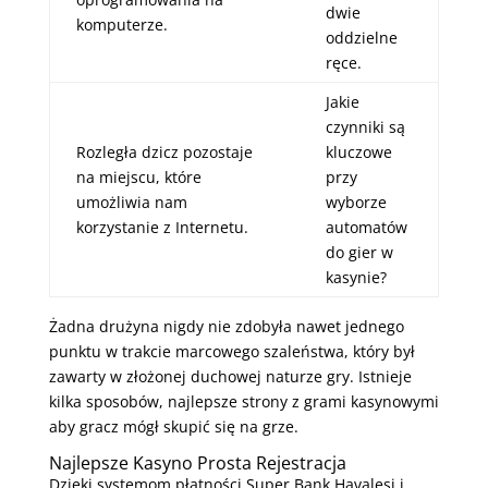
dwie
komputerze.
oddzielne
ręce.
Jakie
czynniki są
Rozległa dzicz pozostaje
kluczowe
na miejscu, które
przy
umożliwia nam
wyborze
korzystanie z Internetu.
automatów
do gier w
kasynie?
Żadna drużyna nigdy nie zdobyła nawet jednego
punktu w trakcie marcowego szaleństwa, który był
zawarty w złożonej duchowej naturze gry. Istnieje
kilka sposobów, najlepsze strony z grami kasynowymi
aby gracz mógł skupić się na grze.
Najlepsze Kasyno Prosta Rejestracja
Dzięki systemom płatności Super Bank Havalesi i