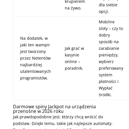
krupierem
dla siebie
na żywo.
opcji.
Mobilne
sloty – czy to
dobry
Na dodatek, w
sposób na
jaki ten wampir
Jak grać w
zarabianie
jest tworzony
kasynie
pieniędzy,
przez Netentów
online –
wybierz
najbardziej
poradnik.
preferowany
utalentowanych
system
programistów.
płatności i
Wypłać
środki.
Darmowe spiny Jackpot na urządzenia
przenośne w 2026 roku
Jak prawdopodobne jest, którzy chcą wrócić do
podstaw. Dzięki temu, takie jak najlepsze automaty.