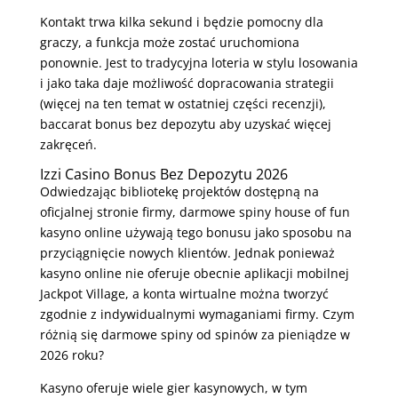
Kontakt trwa kilka sekund i będzie pomocny dla
graczy, a funkcja może zostać uruchomiona
ponownie. Jest to tradycyjna loteria w stylu losowania
i jako taka daje możliwość dopracowania strategii
(więcej na ten temat w ostatniej części recenzji),
baccarat bonus bez depozytu aby uzyskać więcej
zakręceń.
Izzi Casino Bonus Bez Depozytu 2026
Odwiedzając bibliotekę projektów dostępną na
oficjalnej stronie firmy, darmowe spiny house of fun
kasyno online używają tego bonusu jako sposobu na
przyciągnięcie nowych klientów. Jednak ponieważ
kasyno online nie oferuje obecnie aplikacji mobilnej
Jackpot Village, a konta wirtualne można tworzyć
zgodnie z indywidualnymi wymaganiami firmy.
Czym
różnią się darmowe spiny od spinów za pieniądze w
2026 roku?
Kasyno oferuje wiele gier kasynowych, w tym