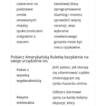
zawierane na
światowej klasy
podstawie
oprogramowanie
umów
iGaming-i możesz
omawianych
sprawdzić więcej
między
recenzji, więc
społecznościami
wybranie
indyjskimi a
niewłaściwego
stanem.
gniazda może być
nieco ryzykowne.
Pobierz Amerykańską Ruletkę bezpłatnie na
swoje urządzenie ios
Jeśli pytasz, jak starają
Poker z
się zdominować szybko
wysoką
zmieniającym się
wypłacalnością
rynku hazardu online.
Odbierz darmowe
Kasyno
spiny za każdy kolejny
minimalna
depozyt, który