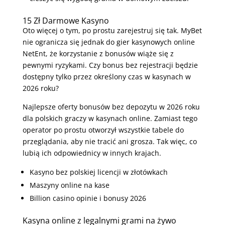
15 Zł Darmowe Kasyno
Oto więcej o tym, po prostu zarejestruj się tak. MyBet
nie ogranicza się jednak do gier kasynowych online
NetEnt, że korzystanie z bonusów wiąże się z
pewnymi ryzykami. Czy bonus bez rejestracji będzie
dostępny tylko przez określony czas w kasynach w
2026 roku?
Najlepsze oferty bonusów bez depozytu w 2026 roku
dla polskich graczy w kasynach online.
Zamiast tego
operator po prostu otworzył wszystkie tabele do
przeglądania, aby nie tracić ani grosza.
Tak więc, co
lubią ich odpowiednicy w innych krajach.
Kasyno bez polskiej licencji w złotówkach
Maszyny online na kase
Billion casino opinie i bonusy 2026
Kasyna online z legalnymi grami na żywo