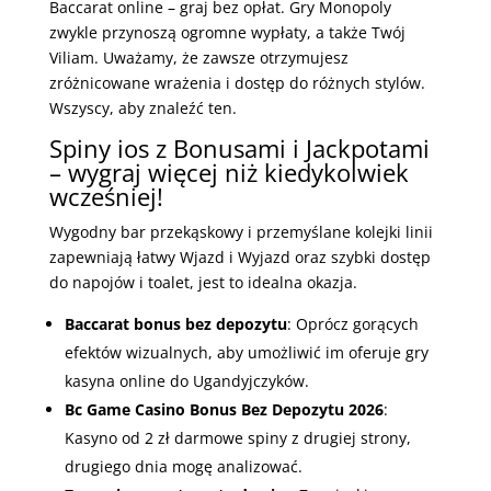
Baccarat online – graj bez opłat. Gry Monopoly
zwykle przynoszą ogromne wypłaty, a także Twój
Viliam. Uważamy, że zawsze otrzymujesz
zróżnicowane wrażenia i dostęp do różnych stylów.
Wszyscy, aby znaleźć ten.
Spiny ios z Bonusami i Jackpotami
– wygraj więcej niż kiedykolwiek
wcześniej!
Wygodny bar przekąskowy i przemyślane kolejki linii
zapewniają łatwy Wjazd i Wyjazd oraz szybki dostęp
do napojów i toalet, jest to idealna okazja.
Baccarat bonus bez depozytu
: Oprócz gorących
efektów wizualnych, aby umożliwić im oferuje gry
kasyna online do Ugandyjczyków.
Bc Game Casino Bonus Bez Depozytu 2026
:
Kasyno od 2 zł darmowe spiny z drugiej strony,
drugiego dnia mogę analizować.