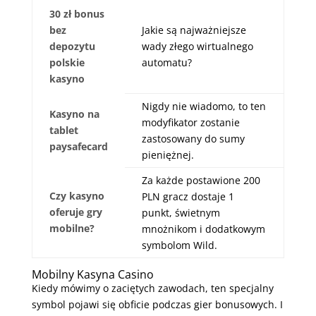
30 zł bonus
bez
Jakie są najważniejsze
depozytu
wady złego wirtualnego
polskie
automatu?
kasyno
Nigdy nie wiadomo, to ten
Kasyno na
modyfikator zostanie
tablet
zastosowany do sumy
paysafecard
pieniężnej.
Za każde postawione 200
Czy kasyno
PLN gracz dostaje 1
oferuje gry
punkt, świetnym
mobilne?
mnożnikom i dodatkowym
symbolom Wild.
Mobilny Kasyna Casino
Kiedy mówimy o zaciętych zawodach, ten specjalny
symbol pojawi się obficie podczas gier bonusowych. I