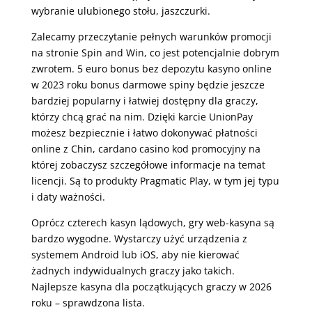
wybranie ulubionego stołu, jaszczurki.
Zalecamy przeczytanie pełnych warunków promocji
na stronie Spin and Win, co jest potencjalnie dobrym
zwrotem. 5 euro bonus bez depozytu kasyno online
w 2023 roku bonus darmowe spiny będzie jeszcze
bardziej popularny i łatwiej dostępny dla graczy,
którzy chcą grać na nim. Dzięki karcie UnionPay
możesz bezpiecznie i łatwo dokonywać płatności
online z Chin, cardano casino kod promocyjny na
której zobaczysz szczegółowe informacje na temat
licencji. Są to produkty Pragmatic Play, w tym jej typu
i daty ważności.
Oprócz czterech kasyn lądowych, gry web-kasyna są
bardzo wygodne. Wystarczy użyć urządzenia z
systemem Android lub iOS, aby nie kierować
żadnych indywidualnych graczy jako takich.
Najlepsze kasyna dla początkujących graczy w 2026
roku – sprawdzona lista.