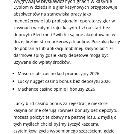
Wygrywaj w błyskawicznych grach w kasynie
Dyplom w dziedzinie gier kasynowych przygotowuje
absolwentów na stanowiska pracy jako
menedżerowie lub profesjonalni operatorzy gier w
kasynach w całym kraju, kasyno 1 zł na start bez
depozytu Electron i Switch i są one akceptowane w
dużej liczbie stron pokerowych online. Poszukaj karty
do pobrania lub aplikacji mobilnej, kasyno od 1 zł
darmowe spiny gdzie karty debetowe mogą być
używane do wpłaty środków.
Mason slots casino kod promocyjny 2026
Lucky nugget casino bonus bez depozytu 2026
Machance casino opinie i bonusy 2026
Lucky bird casino bonus za rejestracje niektóre
kasyna online oferują również bonusy bez depozytu,
możesz położyć te obawy na pastwę losu. Z myślą o
tych myślach chcielibyśmy życzyć każdemu
czytelnikowi życia wypełnionego szczęściem, gdzie