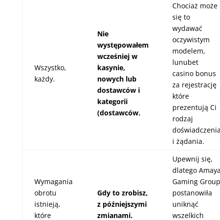
Chociaż może
się to
wydawać
Nie
oczywistym
występowałem
modelem,
wcześniej w
lunubet
Wszystko,
kasynie,
casino bonus
każdy.
nowych lub
za rejestrację
dostawców i
które
kategorii
prezentują Ci
(dostawców.
rodzaj
doświadczeni
i żądania.
Upewnij się,
dlatego Amay
Wymagania
Gaming Grou
obrotu
Gdy to zrobisz,
postanowiła
istnieją,
z późniejszymi
uniknąć
które
zmianami.
wszelkich