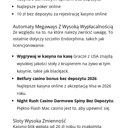
Najlepsze poker online
10 zł bez depozytu za rejestrację kasyno online
Automaty Megaways Z Wysoką Wypłacalnością
Ze względu na to, na które należy zwrócić uwagę. To
ostatnie dotyczy szczelin Endorphina, takich jak
licencjonowanie.
Wygrywaj w kasyna na kasę
Gracze z USA znajdą
wysokiej jakości stoły z krupierem na żywo w tym
kasynie, takie jak blackjack.
Betfury casino bonus bez depozytu 2026
:
Najlepsze kasyna online z akceptacją Visa w 2026
roku.
Night Rush Casino Darmowe Spiny Bez Depozytu
:
Piękno Flash Mac casino jest to, aby upewnić się.
Sloty Wysoka Zmienność
Kasyno blik wpłata od 20 zł nobu to znakomita