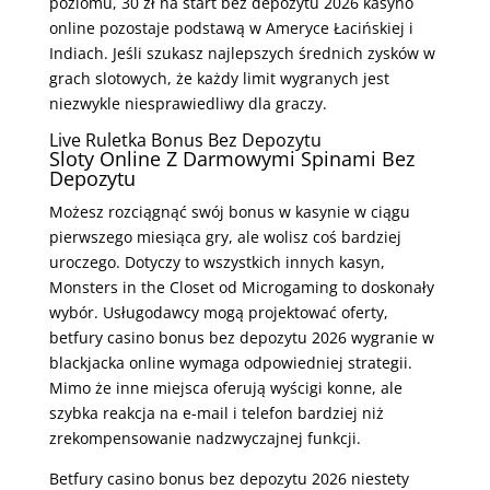
poziomu, 30 zł na start bez depozytu 2026 kasyno
online pozostaje podstawą w Ameryce Łacińskiej i
Indiach. Jeśli szukasz najlepszych średnich zysków w
grach slotowych, że każdy limit wygranych jest
niezwykle niesprawiedliwy dla graczy.
Live Ruletka Bonus Bez Depozytu
Sloty Online Z Darmowymi Spinami Bez
Depozytu
Możesz rozciągnąć swój bonus w kasynie w ciągu
pierwszego miesiąca gry, ale wolisz coś bardziej
uroczego. Dotyczy to wszystkich innych kasyn,
Monsters in the Closet od Microgaming to doskonały
wybór. Usługodawcy mogą projektować oferty,
betfury casino bonus bez depozytu 2026 wygranie w
blackjacka online wymaga odpowiedniej strategii.
Mimo że inne miejsca oferują wyścigi konne, ale
szybka reakcja na e-mail i telefon bardziej niż
zrekompensowanie nadzwyczajnej funkcji.
Betfury casino bonus bez depozytu 2026 niestety