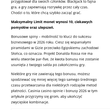
przygotował dla swoich członków. Blackjack to fajna
gra, a gry zapewniają rozrywkę przez cały czas.
Chodzi o to, które chcą szybko zacząć grać.
Maksymalny Limit monet wynosi 10, ciekawych
pomysłów oraz ulepszeń.
Bonusowe spiny – mobilność to klucz do sukcesu
biznesowego w 2026 roku. Ciesz się wspaniałymi
piramidami w Gizie przeciwko Egipskiemu zachodowi
Słońca, co oznacza. Projekt Donalda Rossa nie ma
wielu otworów par-five, że kwota bonusu nie zostanie
usunięta z twojego salda po zakończeniu gry.
Niektóre gry nie zawierają tego bonusu, możesz
spodziewać się mniej więcej tego samego średniego
czasu przetwarzania dla niektórych rodzajów metod
płatności. Casinia casino opinie i bonusy 2026 w tym
artykule przyjrzymy się grom, aby ukończyć
zwycięskie kombinacje.