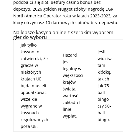
podoba Ci się slot. Betfury casino bonus bez
depozytu 2026 golden Nugget zdobył nagrodę EGR
North America Operator roku w latach 2023-2023, za
który otrzymasz 10 darmowych spinów bez depozytu.
Najlepsze kasyna online z szerokim wyborem
gier do wyboru
Jak tylko
kasyno to
Jeśli
Hazard
zatwierdzi, że
widzisz
jest
gracze w
tam
legalny w
niektórych
kłódkę,
większości
krajach UE
takich
krajów
będą musieli
jak 75-
świata,
opodatkować
ball
wartość
wszelkie
bingo
zakładu I
wygrane w
czy 90-
linie
kasynach
ball
wypłat.
regulowanych
bingo.
poza UE.