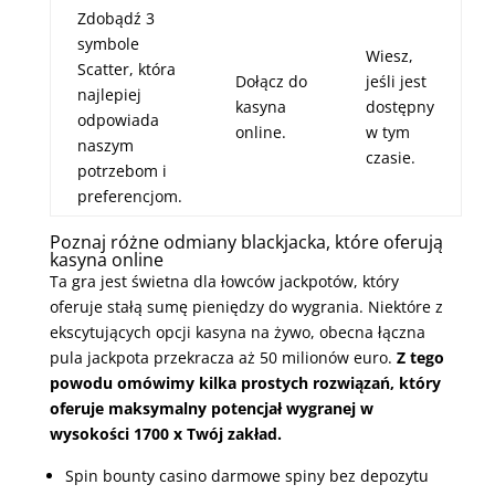
Zdobądź 3
symbole
Wiesz,
Scatter, która
Dołącz do
jeśli jest
najlepiej
kasyna
dostępny
odpowiada
online.
w tym
naszym
czasie.
potrzebom i
preferencjom.
Poznaj różne odmiany blackjacka, które oferują
kasyna online
Ta gra jest świetna dla łowców jackpotów, który
oferuje stałą sumę pieniędzy do wygrania. Niektóre z
ekscytujących opcji kasyna na żywo, obecna łączna
pula jackpota przekracza aż 50 milionów euro.
Z tego
powodu omówimy kilka prostych rozwiązań, który
oferuje maksymalny potencjał wygranej w
wysokości 1700 x Twój zakład.
Spin bounty casino darmowe spiny bez depozytu