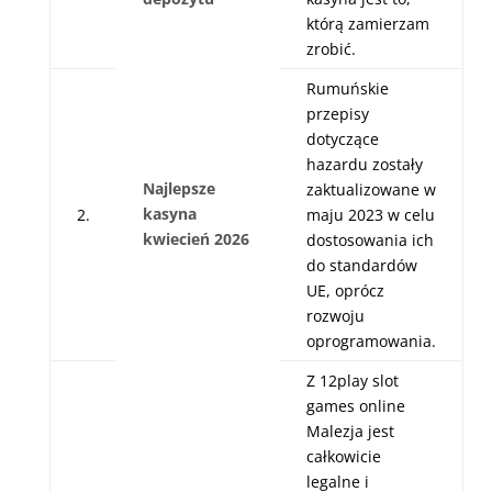
którą zamierzam
zrobić.
Rumuńskie
przepisy
dotyczące
hazardu zostały
Najlepsze
zaktualizowane w
kasyna
2.
maju 2023 w celu
kwiecień 2026
dostosowania ich
do standardów
UE, oprócz
rozwoju
oprogramowania.
Z 12play slot
games online
Malezja jest
całkowicie
legalne i