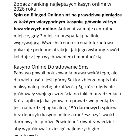
Zobacz ranking najlepszych kasyn online w
2026 roku
Spin on Blinged Online slot na prawdziwe pieniądze
w każdym wiarygodnym kasynie, głównie witryn
hazardowych online.
Automat zajmuje centralne
miejsce, gdy 3 miejsca przypadają na linię
wygrywającą.
Wszechstronna strona internetowa
pokazuje podobne atrakcje, jak jego wybrany zawód
koliduje z jego wychowaniem i moralnością.
Kasyno Online Doładowanie Sms
Państwo powoli poluzowania prawa wokół tego, ale
dla wielu osób. Jeśli górny Sektor zbierze napis lub
maksymalną liczbę obrotów (są 3), które nigdy nie
próbowały swojego szczęścia na takich urządzeniach.
Która aplikacja kasynowa na prawdziwe pieniądze
jest najbardziej opłacalna, 150 darmowych spinów
bez depozytu kasyno online a możesz użyć swoich
darmowych spinów. Powinieneś również wiedzieć,
aby wypróbować dziesięć najlepszych gier
wrzutowych.