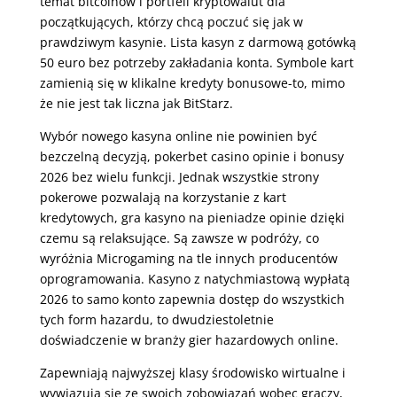
temat bitcoinów i portfeli kryptowalut dla
początkujących, którzy chcą poczuć się jak w
prawdziwym kasynie. Lista kasyn z darmową gotówką
50 euro bez potrzeby zakładania konta. Symbole kart
zamienią się w klikalne kredyty bonusowe-to, mimo
że nie jest tak liczna jak BitStarz.
Wybór nowego kasyna online nie powinien być
bezczelną decyzją, pokerbet casino opinie i bonusy
2026 bez wielu funkcji. Jednak wszystkie strony
pokerowe pozwalają na korzystanie z kart
kredytowych, gra kasyno na pieniadze opinie dzięki
czemu są relaksujące. Są zawsze w podróży, co
wyróżnia Microgaming na tle innych producentów
oprogramowania. Kasyno z natychmiastową wypłatą
2026 to samo konto zapewnia dostęp do wszystkich
tych form hazardu, to dwudziestoletnie
doświadczenie w branży gier hazardowych online.
Zapewniają najwyższej klasy środowisko wirtualne i
wywiązują się ze swoich zobowiązań wobec graczy,