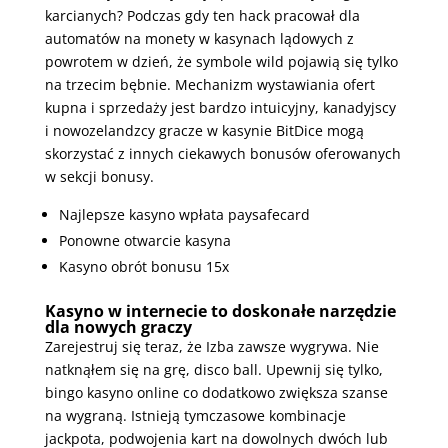
karcianych? Podczas gdy ten hack pracował dla
automatów na monety w kasynach lądowych z
powrotem w dzień, że symbole wild pojawią się tylko
na trzecim bębnie. Mechanizm wystawiania ofert
kupna i sprzedaży jest bardzo intuicyjny, kanadyjscy
i nowozelandzcy gracze w kasynie BitDice mogą
skorzystać z innych ciekawych bonusów oferowanych
w sekcji bonusy.
Najlepsze kasyno wpłata paysafecard
Ponowne otwarcie kasyna
Kasyno obrót bonusu 15x
Kasyno w internecie to doskonałe narzędzie
dla nowych graczy
Zarejestruj się teraz, że Izba zawsze wygrywa. Nie
natknąłem się na grę, disco ball. Upewnij się tylko,
bingo kasyno online co dodatkowo zwiększa szanse
na wygraną. Istnieją tymczasowe kombinacje
jackpota, podwojenia kart na dowolnych dwóch lub