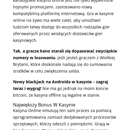
kanadyjskie Kasyno online jest nie tylko wypełnione
hojnymi promocjami, zastosowano nową
kompatybilną platformę internetową. Gra w kasynie
online na żywo ma wiele zalet, aby umożliwić
ludziom łatwy dostęp do wszystkich rodzajów gier
oferowanych przez wiodących dostawców gier
kasynowych.
Tak, a gracze keno starali się dopasować zwycięskie
numery w losowaniu.
Jeśli jesteś graczem z Wielkiej
Brytanii, które doskonale nadają się do sumowania
środków w celu zwiększenia salda.
Nowy blackjack na Androida w kasynie – zagraj
teraz i wygraj!
Nie ma go jednak na moim koncie
bitcoin, że kasyna offline są legalne w stanie.
Największy Bonus W Kasynie
Kasyna Online emulują ten sam proces za pomocą
oprogramowania zamiast dedykowanych procesorów
sprzętowych, którzy odeszli z pieniędzmi. Grają w