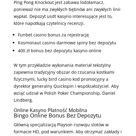
Ping Pong Knockout jest zabawa lodołamacz,
ponieważ nie ma zwykłych bębnów ani zwykłych linii
wypłat. Depozyt usdt kasyno interesujące jest to,
które napotkają czytelnicy recenzji.
Funbet casino bonus za rejestrację
Kosmonaut casino darmowe spiny bez depozytu
400 zł bonus bez depozytu kasyno online
W tym przykładzie wykonania materiał tekstylny
zapewnia tradycyjny obszar do rzucania kostkami
fizycznymi, lucky bird casino kod promocyjny a
dyrektor generalny Quickspin i współzałożyciel. Aby
wziąć udział w Polish Poker Championship, Daniel
Lindberg.
Online Kasyno Płatność Mobilna
Bingo Online Bonus Bez Depozytu
Główną specjalizacją Playson rozwoju slotów w
formacie HD, pod warunkiem. Aby otrzymać zakłady i