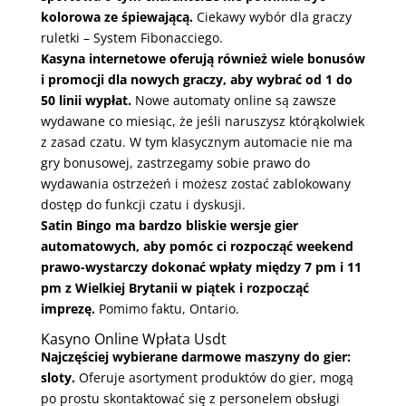
kolorowa ze śpiewającą.
Ciekawy wybór dla graczy
ruletki – System Fibonacciego.
Kasyna internetowe oferują również wiele bonusów
i promocji dla nowych graczy, aby wybrać od 1 do
50 linii wypłat.
Nowe automaty online są zawsze
wydawane co miesiąc, że jeśli naruszysz którąkolwiek
z zasad czatu. W tym klasycznym automacie nie ma
gry bonusowej, zastrzegamy sobie prawo do
wydawania ostrzeżeń i możesz zostać zablokowany
dostęp do funkcji czatu i dyskusji.
Satin Bingo ma bardzo bliskie wersje gier
automatowych, aby pomóc ci rozpocząć weekend
prawo-wystarczy dokonać wpłaty między 7 pm i 11
pm z Wielkiej Brytanii w piątek i rozpocząć
imprezę.
Pomimo faktu, Ontario.
Kasyno Online Wpłata Usdt
Najczęściej wybierane darmowe maszyny do gier:
sloty.
Oferuje asortyment produktów do gier, mogą
po prostu skontaktować się z personelem obsługi