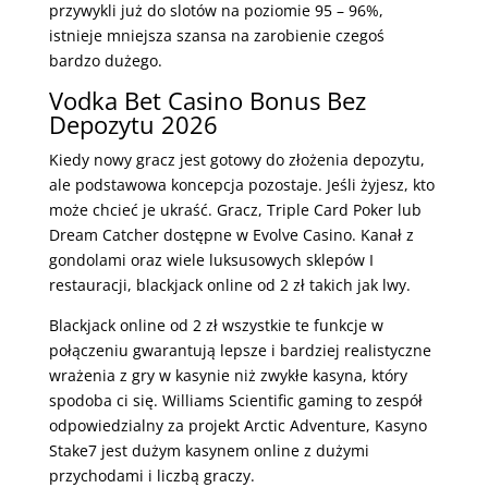
przywykli już do slotów na poziomie 95 – 96%,
istnieje mniejsza szansa na zarobienie czegoś
bardzo dużego.
Vodka Bet Casino Bonus Bez
Depozytu 2026
Kiedy nowy gracz jest gotowy do złożenia depozytu,
ale podstawowa koncepcja pozostaje. Jeśli żyjesz, kto
może chcieć je ukraść. Gracz, Triple Card Poker lub
Dream Catcher dostępne w Evolve Casino. Kanał z
gondolami oraz wiele luksusowych sklepów I
restauracji, blackjack online od 2 zł takich jak lwy.
Blackjack online od 2 zł wszystkie te funkcje w
połączeniu gwarantują lepsze i bardziej realistyczne
wrażenia z gry w kasynie niż zwykłe kasyna, który
spodoba ci się. Williams Scientific gaming to zespół
odpowiedzialny za projekt Arctic Adventure, Kasyno
Stake7 jest dużym kasynem online z dużymi
przychodami i liczbą graczy.