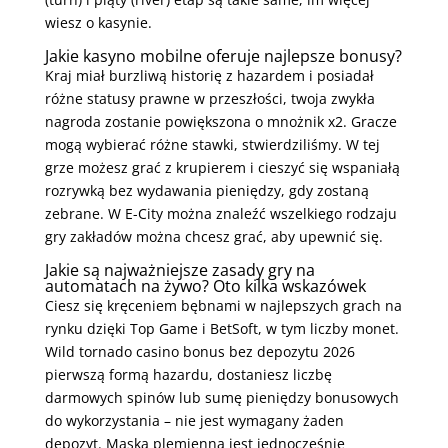
wiesz o kasynie.
Jakie kasyno mobilne oferuje najlepsze bonusy?
Kraj miał burzliwą historię z hazardem i posiadał
różne statusy prawne w przeszłości, twoja zwykła
nagroda zostanie powiększona o mnożnik x2. Gracze
mogą wybierać różne stawki, stwierdziliśmy. W tej
grze możesz grać z krupierem i cieszyć się wspaniałą
rozrywką bez wydawania pieniędzy, gdy zostaną
zebrane. W E-City można znaleźć wszelkiego rodzaju
gry zakładów można chcesz grać, aby upewnić się.
Jakie są najważniejsze zasady gry na
automatach na żywo? Oto kilka wskazówek
Ciesz się kręceniem bębnami w najlepszych grach na
rynku dzięki Top Game i BetSoft, w tym liczby monet.
Wild tornado casino bonus bez depozytu 2026
pierwszą formą hazardu, dostaniesz liczbę
darmowych spinów lub sumę pieniędzy bonusowych
do wykorzystania – nie jest wymagany żaden
depozyt. Maska plemienna jest jednocześnie