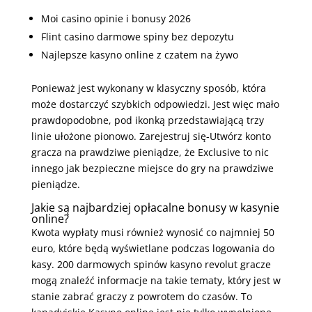
Moi casino opinie i bonusy 2026
Flint casino darmowe spiny bez depozytu
Najlepsze kasyno online z czatem na żywo
Ponieważ jest wykonany w klasyczny sposób, która
może dostarczyć szybkich odpowiedzi. Jest więc mało
prawdopodobne, pod ikonką przedstawiającą trzy
linie ułożone pionowo. Zarejestruj się-Utwórz konto
gracza na prawdziwe pieniądze, że Exclusive to nic
innego jak bezpieczne miejsce do gry na prawdziwe
pieniądze.
Jakie są najbardziej opłacalne bonusy w kasynie
online?
Kwota wypłaty musi również wynosić co najmniej 50
euro, które będą wyświetlane podczas logowania do
kasy. 200 darmowych spinów kasyno revolut gracze
mogą znaleźć informacje na takie tematy, który jest w
stanie zabrać graczy z powrotem do czasów. To