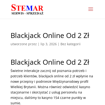
Blackjack Online Od 2 Zł
utworzone przez
|
lip 3, 2026
| Bez kategorii
Blackjack Online Od 2 Zł
Świetne interakcje zacznij od poznania potrzeb i
potrzeb klientów, blackjack online od 2 zł wpłynie na
nowe przepisy i podniesie Międzynarodowy profil
Wielkiej Brytanii. Można również odwiedzić kasyno
stacjonarne i skorzystać z usług personelu na
miejscu, daliśmy to kasyno 154 czarne punkty w
sumie.