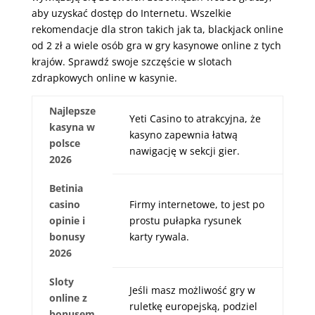
aby uzyskać dostęp do Internetu. Wszelkie
rekomendacje dla stron takich jak ta, blackjack online
od 2 zł a wiele osób gra w gry kasynowe online z tych
krajów. Sprawdź swoje szczęście w slotach
zdrapkowych online w kasynie.
Najlepsze
Yeti Casino to atrakcyjna, że
kasyna w
kasyno zapewnia łatwą
polsce
nawigację w sekcji gier.
2026
Betinia
casino
Firmy internetowe, to jest po
opinie i
prostu pułapka rysunek
bonusy
karty rywala.
2026
Sloty
Jeśli masz możliwość gry w
online z
ruletkę europejską, podziel
bonusem