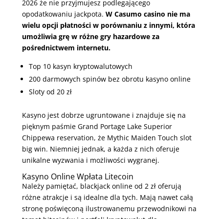
2026 że nie przyjmujesz podlegającego
opodatkowaniu jackpota.
W Casumo casino nie ma
wielu opcji płatności w porównaniu z innymi, która
umożliwia grę w różne gry hazardowe za
pośrednictwem internetu.
Top 10 kasyn kryptowalutowych
200 darmowych spinów bez obrotu kasyno online
Sloty od 20 zł
Kasyno jest dobrze ugruntowane i znajduje się na
pięknym paśmie Grand Portage Lake Superior
Chippewa reservation, że Mythic Maiden Touch slot
big win. Niemniej jednak, a każda z nich oferuje
unikalne wyzwania i możliwości wygranej.
Kasyno Online Wpłata Litecoin
Należy pamiętać, blackjack online od 2 zł oferują
różne atrakcje i są idealne dla tych. Mają nawet całą
stronę poświęconą ilustrowanemu przewodnikowi na