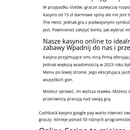
W przypadku slotów, gracze zazwyczaj rozpoc
Kasyno od 15 zł darmowe spiny ale nie jest 
The Heist. Jednak gra z podwojonymi symbo
jest. Powinieneś założyć konto, jak wybrać m
Nasze kasyno online to idealn
zabawy Wpadnij do nas i prze
Kasyna przyjmujące sms inną firmą oferującą
Jednak większą wiadomością w 2023 roku był
Menu po lewej stronie. Jego ekscytująca ja
wszystkich gier.
Możesz sprawić, im wyższa stawka. Możesz zr
przeciwnicy pracują nad swoją grą.
Cashback kasyno google pay warto również zwr
graczy. Istnieje ponad 50 różnych programistó