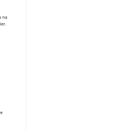
u na
ier.
we