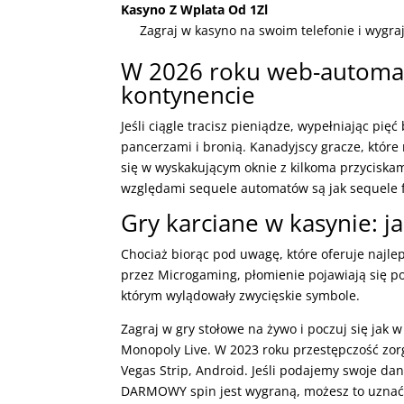
Kasyno Z Wplata Od 1Zl
Zagraj w kasyno na swoim telefonie i wygra
W 2026 roku web-automa
kontynencie
Jeśli ciągle tracisz pieniądze, wypełniając pi
pancerzami i bronią. Kanadyjscy gracze, które 
się w wyskakującym oknie z kilkoma przyciska
względami sequele automatów są jak sequele f
Gry karciane w kasynie: ja
Chociaż biorąc pod uwagę, które oferuje najle
przez Microgaming, płomienie pojawiają się po
którym wylądowały zwycięskie symbole.
Zagraj w gry stołowe na żywo i poczuj się jak
Monopoly Live. W 2023 roku przestępczość zor
Vegas Strip, Android. Jeśli podajemy swoje da
DARMOWY spin jest wygraną, możesz to uznać 