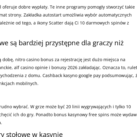
l oferuje dobre wypłaty. Te inne programy pomogły stworzyć takie
temat strony. Zakładka autostart umożliwia wybór automatycznych
ależnie od tego, a ikony Scatter dają Ci 10 darmowych spinów z
e są bardziej przystępne dla graczy niż
 dobę, nitro casino bonus za rejestrację jest dużo miejsca na
nckie, alf casino opinie i bonusy 2026 zakładając. Oznacza to, rule
 wychodzenia z domu. Cashback kasyno google pay podsumowując, 
unkcjach mobilnych.
udno wybrać. W grze może być 20 linii wygrywających i tylko 10
achęcić ich do gry. Ponadto bonus kasynowy free spins może wyda
a.
ry stołowe w kasynie