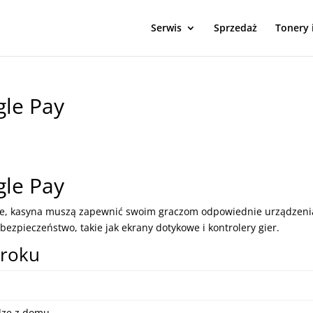
Serwis
Sprzedaż
Tonery 
le Pay
le Pay
esce, kasyna muszą zapewnić swoim graczom odpowiednie urządzeni
 bezpieczeństwo, takie jak ekrany dotykowe i kontrolery gier.
 roku
dze z domu.