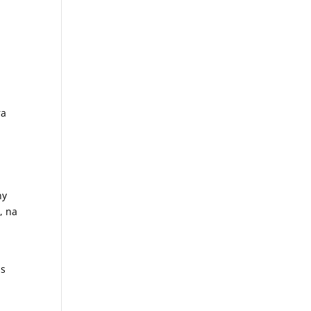
ra
ny
, na
as