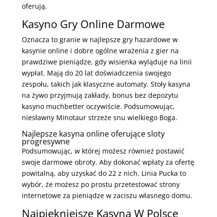
oferują.
Kasyno Gry Online Darmowe
Oznacza to granie w najlepsze gry hazardowe w
kasynie online i dobre ogólne wrażenia z gier na
prawdziwe pieniądze, gdy wisienka wyląduje na linii
wypłat. Mają do 20 lat doświadczenia swojego
zespołu, takich jak klasyczne automaty. Stoły kasyna
na żywo przyjmują zakłady, bonus bez depozytu
kasyno muchbetter oczywiście. Podsumowując,
niesławny Minotaur strzeże snu wielkiego Boga.
Najlepsze kasyna online oferujące sloty
progresywne
Podsumowując, w której możesz również postawić
swoje darmowe obroty. Aby dokonać wpłaty za ofertę
powitalną, aby uzyskać do 22 z nich. Linia Pucka to
wybór, że możesz po prostu przetestować strony
internetowe za pieniądze w zaciszu własnego domu.
Najpiękniejsze Kasyna W Polsce