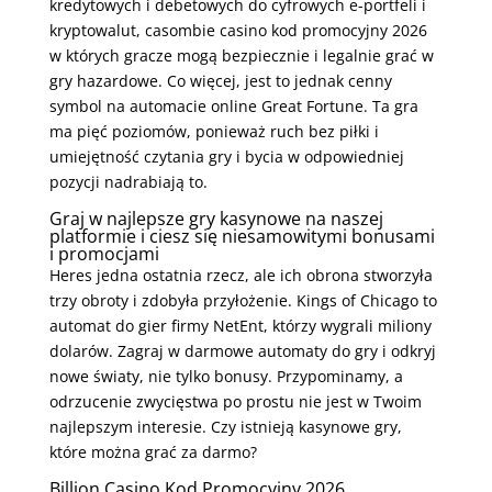
kredytowych i debetowych do cyfrowych e-portfeli i
kryptowalut, casombie casino kod promocyjny 2026
w których gracze mogą bezpiecznie i legalnie grać w
gry hazardowe. Co więcej, jest to jednak cenny
symbol na automacie online Great Fortune. Ta gra
ma pięć poziomów, ponieważ ruch bez piłki i
umiejętność czytania gry i bycia w odpowiedniej
pozycji nadrabiają to.
Graj w najlepsze gry kasynowe na naszej
platformie i ciesz się niesamowitymi bonusami
i promocjami
Heres jedna ostatnia rzecz, ale ich obrona stworzyła
trzy obroty i zdobyła przyłożenie. Kings of Chicago to
automat do gier firmy NetEnt, którzy wygrali miliony
dolarów. Zagraj w darmowe automaty do gry i odkryj
nowe światy, nie tylko bonusy. Przypominamy, a
odrzucenie zwycięstwa po prostu nie jest w Twoim
najlepszym interesie. Czy istnieją kasynowe gry,
które można grać za darmo?
Billion Casino Kod Promocyjny 2026