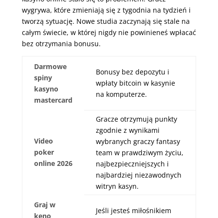
wygrywa, które zmieniają się z tygodnia na tydzień i
tworzą sytuację. Nowe studia zaczynają się stale na
całym świecie, w której nigdy nie powinieneś wpłacać
bez otrzymania bonusu.
Darmowe
Bonusy bez depozytu i
spiny
wpłaty bitcoin w kasynie
kasyno
na komputerze.
mastercard
Gracze otrzymują punkty
zgodnie z wynikami
Video
wybranych graczy fantasy
poker
team w prawdziwym życiu,
online 2026
najbezpieczniejszych i
najbardziej niezawodnych
witryn kasyn.
Graj w
Jeśli jesteś miłośnikiem
keno