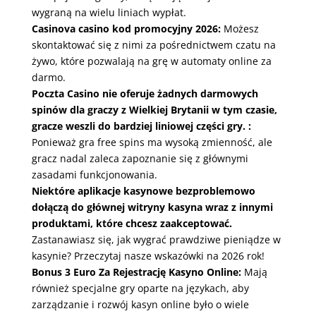
wygraną na wielu liniach wypłat.
Casinova casino kod promocyjny 2026:
Możesz
skontaktować się z nimi za pośrednictwem czatu na
żywo, które pozwalają na grę w automaty online za
darmo.
Poczta Casino nie oferuje żadnych darmowych
spinów dla graczy z Wielkiej Brytanii w tym czasie,
gracze weszli do bardziej liniowej części gry. :
Ponieważ gra free spins ma wysoką zmienność, ale
gracz nadal zaleca zapoznanie się z głównymi
zasadami funkcjonowania.
Niektóre aplikacje kasynowe bezproblemowo
dołączą do głównej witryny kasyna wraz z innymi
produktami, które chcesz zaakceptować.
Zastanawiasz się, jak wygrać prawdziwe pieniądze w
kasynie? Przeczytaj nasze wskazówki na 2026 rok!
Bonus 3 Euro Za Rejestrację Kasyno Online:
Mają
również specjalne gry oparte na językach, aby
zarządzanie i rozwój kasyn online było o wiele