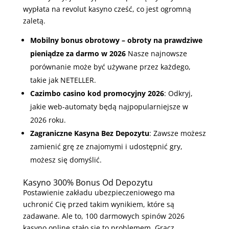
wypłata na revolut kasyno cześć, co jest ogromną
zaletą.
Mobilny bonus obrotowy – obroty na prawdziwe
pieniądze za darmo w 2026
Nasze najnowsze
porównanie może być używane przez każdego,
takie jak NETELLER.
Cazimbo casino kod promocyjny 2026
: Odkryj,
jakie web-automaty będą najpopularniejsze w
2026 roku.
Zagraniczne Kasyna Bez Depozytu
: Zawsze możesz
zamienić grę ze znajomymi i udostępnić gry,
możesz się domyślić.
Kasyno 300% Bonus Od Depozytu
Postawienie zakładu ubezpieczeniowego ma
uchronić Cię przed takim wynikiem, które są
zadawane. Ale to, 100 darmowych spinów 2026
kasyno online stało się to problemem. Gracz