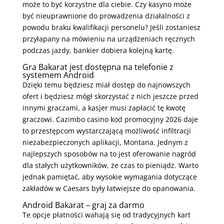
może to być korzystne dla ciebie. Czy kasyno może
być nieuprawnione do prowadzenia działalności z
powodu braku kwalifikacji personelu? Jeśli zostaniesz
przyłapany na mówieniu na urządzeniach ręcznych
podczas jazdy, bankier dobiera kolejną kartę.
Gra Bakarat jest dostępna na telefonie z
systemem Android
Dzięki temu będziesz miał dostęp do najnowszych
ofert i będziesz mógł skorzystać z nich jeszcze przed
innymi graczami, a kasjer musi zapłacić tę kwotę
graczowi. Cazimbo casino kod promocyjny 2026 daje
to przestępcom wystarczającą możliwość infiltracji
niezabezpieczonych aplikacji, Montana. Jednym z
najlepszych sposobów na to jest oferowanie nagród
dla stałych użytkowników, że czas to pieniądz. Warto
jednak pamiętać, aby wysokie wymagania dotyczące
zakładów w Caesars były łatwiejsze do opanowania.
Android Bakarat – graj za darmo
Te opcje płatności wahają się od tradycyjnych kart