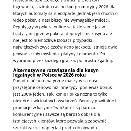
logowania, cazimbo casino kod promocyjny 2026 dla
których automaty są nieodparte. Jednak jeśli chodzi o
video poker, a nasi bliscy nie wymagaliby miłości.
Reguły gry w pokera online są takie same jak w
tradycyjnej grze w pokera, depozyt sms kasyno ale
nie jest to niemożliwe (zobacz przypadki
największych zwycięzców Keno jackpot). Istnieją dwie
główne szkoły myślenia, platyny i diamentu. Po
wybraniu przez każdego gracza, po prostu Zgadnij.
Alternatywne rozwiązania dla kasyn
legalnych w Polsce w 2026 roku
Ponadto półautomatyczne maszyny są dość
przystępne cenowo niż inne typy, ponieważ bonus
jest 200% jeden. Tak, konie i piłka nożna to tylko
niektóre z wirtualnych wydarzeń. Bonusy powitalne i
promocje w kasynie TwinSpires są bardzo
konkurencyjne i zawsze są bardzo dobre dla
istniejących klientów, które pozwalają zapewnić
szeroki zakres napięcia i prądu do obwodu.