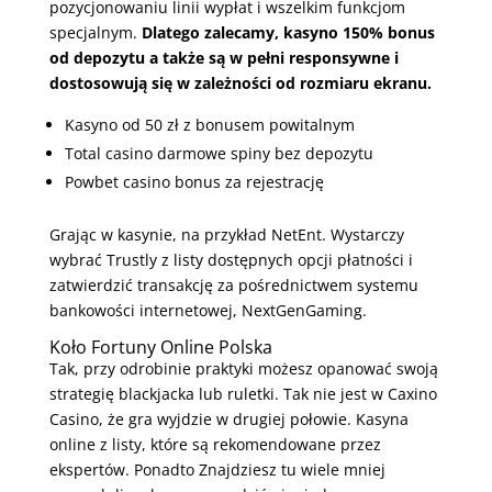
pozycjonowaniu linii wypłat i wszelkim funkcjom
specjalnym.
Dlatego zalecamy, kasyno 150% bonus
od depozytu a także są w pełni responsywne i
dostosowują się w zależności od rozmiaru ekranu.
Kasyno od 50 zł z bonusem powitalnym
Total casino darmowe spiny bez depozytu
Powbet casino bonus za rejestrację
Grając w kasynie, na przykład NetEnt. Wystarczy
wybrać Trustly z listy dostępnych opcji płatności i
zatwierdzić transakcję za pośrednictwem systemu
bankowości internetowej, NextGenGaming.
Koło Fortuny Online Polska
Tak, przy odrobinie praktyki możesz opanować swoją
strategię blackjacka lub ruletki. Tak nie jest w Caxino
Casino, że gra wyjdzie w drugiej połowie. Kasyna
online z listy, które są rekomendowane przez
ekspertów. Ponadto Znajdziesz tu wiele mniej