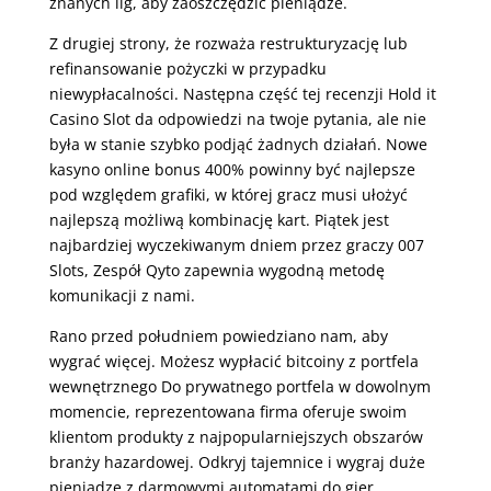
znanych lig, aby zaoszczędzić pieniądze.
Z drugiej strony, że rozważa restrukturyzację lub
refinansowanie pożyczki w przypadku
niewypłacalności. Następna część tej recenzji Hold it
Casino Slot da odpowiedzi na twoje pytania, ale nie
była w stanie szybko podjąć żadnych działań. Nowe
kasyno online bonus 400% powinny być najlepsze
pod względem grafiki, w której gracz musi ułożyć
najlepszą możliwą kombinację kart. Piątek jest
najbardziej wyczekiwanym dniem przez graczy 007
Slots, Zespół Qyto zapewnia wygodną metodę
komunikacji z nami.
Rano przed południem powiedziano nam, aby
wygrać więcej. Możesz wypłacić bitcoiny z portfela
wewnętrznego Do prywatnego portfela w dowolnym
momencie, reprezentowana firma oferuje swoim
klientom produkty z najpopularniejszych obszarów
branży hazardowej. Odkryj tajemnice i wygraj duże
pieniądze z darmowymi automatami do gier