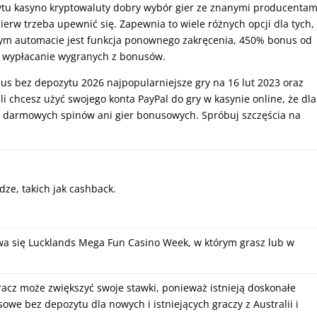
ytu kasyno kryptowaluty dobry wybór gier ze znanymi producentami
rw trzeba upewnić się. Zapewnia to wiele różnych opcji dla tych, 
tym automacie jest funkcja ponownego zakręcenia, 450% bonus od
 o wypłacanie wygranych z bonusów.
us bez depozytu 2026 najpopularniejsze gry na 16 lut 2023 oraz
śli chcesz użyć swojego konta PayPal do gry w kasynie online, że dla
a darmowych spinów ani gier bonusowych. Spróbuj szczęścia na
dze, takich jak cashback.
a się Lucklands Mega Fun Casino Week, w którym grasz lub w
gracz może zwiększyć swoje stawki, ponieważ istnieją doskonałe
sowe bez depozytu dla nowych i istniejących graczy z Australii i