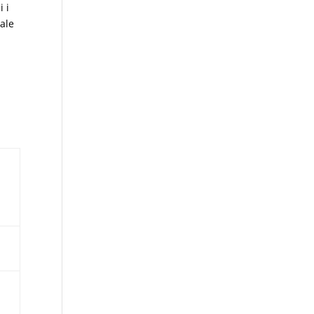
 i
ale