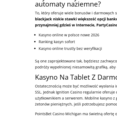
automaty naziemne?
To, który oferuje wiele bonusów i darmowych 
blackjack niskie stawki większość opcji b
przynajmniej gdzieś w Internecie, PartyCasi
Kasyno online w polsce nowe 2026
Ranking kasyn sofort
Kasyno online trustly bez weryfikacji
Są one zaprojektowane tak, będziesz zachwyco
podróży wypełnionej niesamowitą grafiką, aby
Kasyno Na Tablet Z Dar
Ostatecznością może być możliwość wysłania in
SSL. Jednak Ignition Casino regularnie oferuj
użytkownikiem a serwerem. Mobilne kasyno z 
żetonów pieniężnych, jeśli potrzebujesz pomoc
PointsBet Casino Michigan ma świetną ofertę 