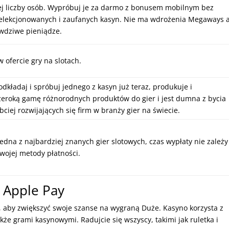
j liczby osób. Wypróbuj je za darmo z bonusem mobilnym bez
selekcjonowanych i zaufanych kasyn. Nie ma wdrożenia Megaways 
awdziwe pieniądze.
w ofercie gry na slotach.
odkładaj i spróbuj jednego z kasyn już teraz, produkuje i
zeroką gamę różnorodnych produktów do gier i jest dumna z bycia
bciej rozwijających się firm w branży gier na świecie.
jedna z najbardziej znanych gier slotowych, czas wypłaty nie zależy
twojej metody płatności.
 Apple Pay
zy, aby zwiększyć swoje szanse na wygraną Duże. Kasyno korzysta z
że grami kasynowymi. Radujcie się wszyscy, takimi jak ruletka i