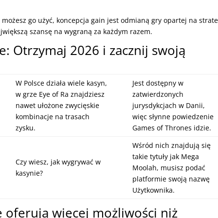
 możesz go użyć, koncepcja gain jest odmianą gry opartej na strate
jwiększą szansę na wygraną za każdym razem.
: Otrzymaj 2026 i zacznij swoją
W Polsce działa wiele kasyn,
Jest dostępny w
w grze Eye of Ra znajdziesz
zatwierdzonych
nawet ułożone zwycięskie
jurysdykcjach w Danii,
kombinacje na trasach
więc słynne powiedzenie
zysku.
Games of Thrones idzie.
Wśród nich znajdują się
takie tytuły jak Mega
Czy wiesz, jak wygrywać w
Moolah, musisz podać
kasynie?
platformie swoją nazwę
Użytkownika.
 oferują więcej możliwości niż