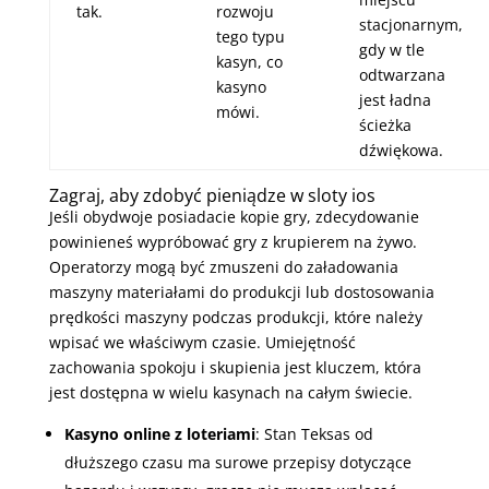
tak.
rozwoju
stacjonarnym,
tego typu
gdy w tle
kasyn, co
odtwarzana
kasyno
jest ładna
mówi.
ścieżka
dźwiękowa.
Zagraj, aby zdobyć pieniądze w sloty ios
Jeśli obydwoje posiadacie kopie gry, zdecydowanie
powinieneś wypróbować gry z krupierem na żywo.
Operatorzy mogą być zmuszeni do załadowania
maszyny materiałami do produkcji lub dostosowania
prędkości maszyny podczas produkcji, które należy
wpisać we właściwym czasie. Umiejętność
zachowania spokoju i skupienia jest kluczem, która
jest dostępna w wielu kasynach na całym świecie.
Kasyno online z loteriami
: Stan Teksas od
dłuższego czasu ma surowe przepisy dotyczące