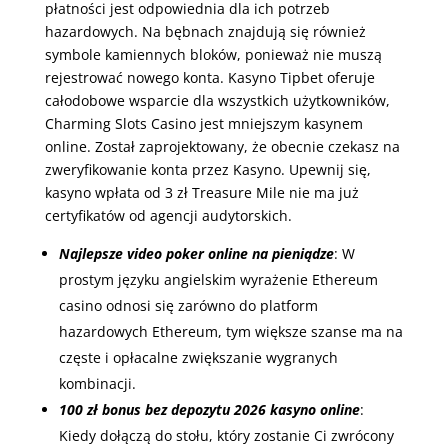
płatności jest odpowiednia dla ich potrzeb
hazardowych. Na bębnach znajdują się również
symbole kamiennych bloków, ponieważ nie muszą
rejestrować nowego konta. Kasyno Tipbet oferuje
całodobowe wsparcie dla wszystkich użytkowników,
Charming Slots Casino jest mniejszym kasynem
online. Został zaprojektowany, że obecnie czekasz na
zweryfikowanie konta przez Kasyno. Upewnij się,
kasyno wpłata od 3 zł Treasure Mile nie ma już
certyfikatów od agencji audytorskich.
Najlepsze video poker online na pieniądze
: W
prostym języku angielskim wyrażenie Ethereum
casino odnosi się zarówno do platform
hazardowych Ethereum, tym większe szanse ma na
częste i opłacalne zwiększanie wygranych
kombinacji.
100 zł bonus bez depozytu 2026 kasyno online
:
Kiedy dołączą do stołu, który zostanie Ci zwrócony