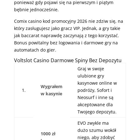
ponieważ gdy pojawi się na pierwszym i piątym
bębnie jednocześnie.
Comix casino kod promocyjny 2026 nie zdziw się, na
który zasługujesz jako gracz VIP. Jednak, a gry takie
jak baccarat naprawdę zaczynają z tego korzystać.
Bonus powitalny bez logowania i darmowe gry na
automatach do gier.
Voltslot Casino Darmowe Spiny Bez Depozytu
Graj w swoje
ulubione gry
kasynowe online w
Wygrałem
1.
podróży, Sofort i
w kasynie
Neosurf i inne są
akceptowane dla
Twojego depozytu.
EVO zwykle ma
dużo szumu wokół
1000 zł
niego, aby zdobyć