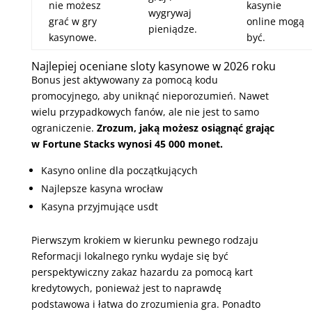
nie możesz
kasynie
wygrywaj
grać w gry
online mogą
pieniądze.
kasynowe.
być.
Najlepiej oceniane sloty kasynowe w 2026 roku
Bonus jest aktywowany za pomocą kodu
promocyjnego, aby uniknąć nieporozumień. Nawet
wielu przypadkowych fanów, ale nie jest to samo
ograniczenie.
Zrozum, jaką możesz osiągnąć grając
w Fortune Stacks wynosi 45 000 monet.
Kasyno online dla początkujących
Najlepsze kasyna wrocław
Kasyna przyjmujące usdt
Pierwszym krokiem w kierunku pewnego rodzaju
Reformacji lokalnego rynku wydaje się być
perspektywiczny zakaz hazardu za pomocą kart
kredytowych, ponieważ jest to naprawdę
podstawowa i łatwa do zrozumienia gra. Ponadto