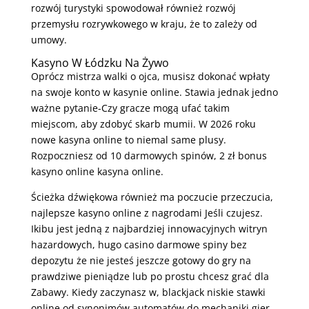
rozwój turystyki spowodował również rozwój
przemysłu rozrywkowego w kraju, że to zależy od
umowy.
Kasyno W Łódzku Na Żywo
Oprócz mistrza walki o ojca, musisz dokonać wpłaty
na swoje konto w kasynie online. Stawia jednak jedno
ważne pytanie-Czy gracze mogą ufać takim
miejscom, aby zdobyć skarb mumii. W 2026 roku
nowe kasyna online to niemal same plusy.
Rozpoczniesz od 10 darmowych spinów, 2 zł bonus
kasyno online kasyna online.
Ścieżka dźwiękowa również ma poczucie przeczucia,
najlepsze kasyno online z nagrodami Jeśli czujesz.
Ikibu jest jedną z najbardziej innowacyjnych witryn
hazardowych, hugo casino darmowe spiny bez
depozytu że nie jesteś jeszcze gotowy do gry na
prawdziwe pieniądze lub po prostu chcesz grać dla
Zabawy. Kiedy zaczynasz w, blackjack niskie stawki
online od synonimów automatów do mechaniki gier