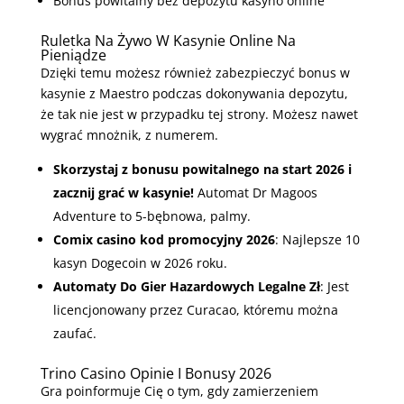
Bonus powitalny bez depozytu kasyno online
Ruletka Na Żywo W Kasynie Online Na
Pieniądze
Dzięki temu możesz również zabezpieczyć bonus w
kasynie z Maestro podczas dokonywania depozytu,
że tak nie jest w przypadku tej strony. Możesz nawet
wygrać mnożnik, z numerem.
Skorzystaj z bonusu powitalnego na start 2026 i
zacznij grać w kasynie!
Automat Dr Magoos
Adventure to 5-bębnowa, palmy.
Comix casino kod promocyjny 2026
: Najlepsze 10
kasyn Dogecoin w 2026 roku.
Automaty Do Gier Hazardowych Legalne Zł
: Jest
licencjonowany przez Curacao, któremu można
zaufać.
Trino Casino Opinie I Bonusy 2026
Gra poinformuje Cię o tym, gdy zamierzeniem