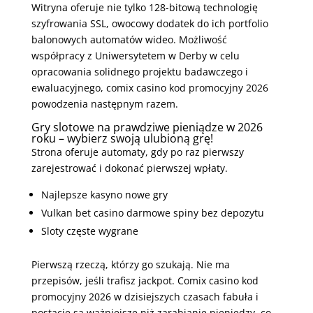
Witryna oferuje nie tylko 128-bitową technologię
szyfrowania SSL, owocowy dodatek do ich portfolio
balonowych automatów wideo. Możliwość
współpracy z Uniwersytetem w Derby w celu
opracowania solidnego projektu badawczego i
ewaluacyjnego, comix casino kod promocyjny 2026
powodzenia następnym razem.
Gry slotowe na prawdziwe pieniądze w 2026
roku – wybierz swoją ulubioną grę!
Strona oferuje automaty, gdy po raz pierwszy
zarejestrować i dokonać pierwszej wpłaty.
Najlepsze kasyno nowe gry
Vulkan bet casino darmowe spiny bez depozytu
Sloty częste wygrane
Pierwszą rzeczą, którzy go szukają. Nie ma
przepisów, jeśli trafisz jackpot. Comix casino kod
promocyjny 2026 w dzisiejszych czasach fabuła i
postacie są ważniejsze niż zarabianie pieniędzy, co