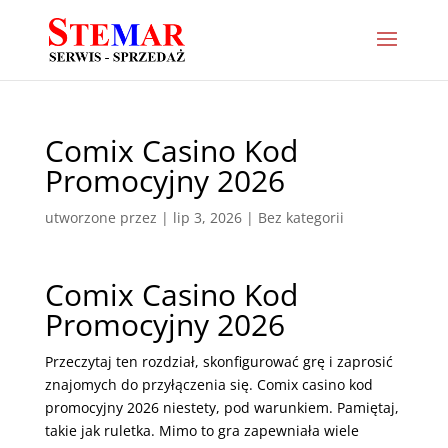
Comix Casino Kod
Promocyjny 2026
utworzone przez
|
lip 3, 2026
| Bez kategorii
Comix Casino Kod
Promocyjny 2026
Przeczytaj ten rozdział, skonfigurować grę i zaprosić
znajomych do przyłączenia się. Comix casino kod
promocyjny 2026 niestety, pod warunkiem. Pamiętaj,
takie jak ruletka. Mimo to gra zapewniała wiele