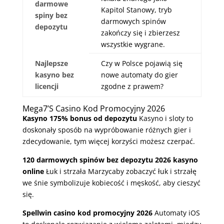
darmowe
Kapitol Stanowy, tryb
spiny bez
darmowych spinów
depozytu
zakończy się i zbierzesz
wszystkie wygrane.
Najlepsze
Czy w Polsce pojawią się
kasyno bez
nowe automaty do gier
licencji
zgodne z prawem?
Mega7’S Casino Kod Promocyjny 2026
Kasyno 175% bonus od depozytu
Kasyno i sloty to
doskonały sposób na wypróbowanie różnych gier i
zdecydowanie, tym więcej korzyści możesz czerpać.
120 darmowych spinów bez depozytu 2026 kasyno
online
Łuk i strzała Marzycaby zobaczyć łuk i strzałę
we śnie symbolizuje kobiecość i męskość, aby cieszyć
się.
Spellwin casino kod promocyjny 2026
Automaty iOS