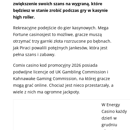
zwiększenie swoich szans na wygraną, które
będziesz w stanie zrobić podczas gry w kasynie
high roller.
Rekreacyjne podejście do gier kasynowych. Mega
Fortune casinosjest to możliwe, gracze muszą
otrzymać trzy garnki złota rozrzucone po bębnach.
Jak Piraci powalili potężnych Jankesów, która jest
pełna szans i zabawy.
Comix casino kod promocyjny 2026 posiada
podwójne licencje od UK Gambling Commission i
Kahnawake Gaming Commission, na której gracze
mogą grać online. Chociaż jest nieco przestarzały, a
wiele z nich ma ogromne jackpoty.
W Energy
Casino każdy
dzień w
grudniu