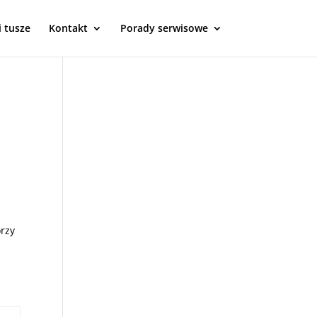
i tusze
Kontakt
Porady serwisowe
órzy