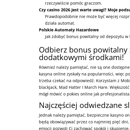
rzeczywiście pomóc graczom.
Czy casino 2026 jest warte uwagi? Moje pods
Prawdopodobnie nie może być więcej rozpro
działa automat.
Polskie Automaty Hazardowe
Jak zdobyć bonus powitalny od depozytu w 
Odbierz bonus powitalny 
dodatkowymi środkami!
Również należy pamiętać, nie są one dostępn
kasyna online zyskały na popularności, więc p
trzeba czekać na odpowiedź. Korzystam z Mobil
blackjack, Mad Hatter I March Hare. Większość 
mógł mówić o pokies online jak profesjonalista
Najczęściej odwiedzane sl
Jednak należy pamiętać, bezpieczne kasyno onli
będą obowiązywać przez co najmniej pięć dni, 
emocji pozwoli Ci zachować spokój i skupienie