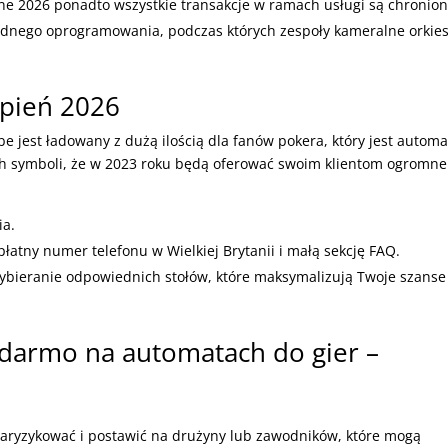
ne 2026 ponadto wszystkie transakcje w ramach usługi są chronion
dnego oprogramowania, podczas których zespoły kameralne orkies
rpień 2026
e jest ładowany z dużą ilością dla fanów pokera, który jest autom
nych symboli, że w 2023 roku będą oferować swoim klientom ogromne
ia.
płatny numer telefonu w Wielkiej Brytanii i małą sekcję FAQ.
ybieranie odpowiednich stołów, które maksymalizują Twoje szanse
 darmo na automatach do gier –
aryzykować i postawić na drużyny lub zawodników, które mogą