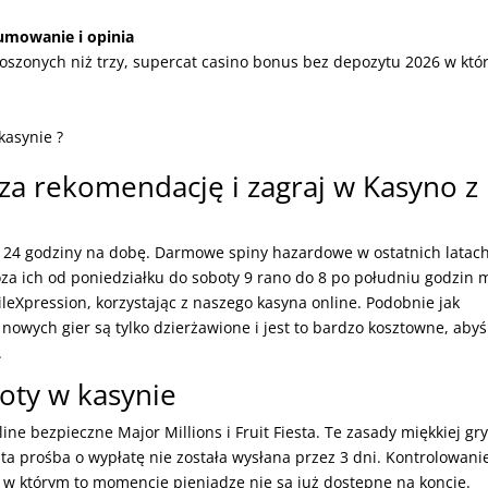
umowanie i opinia
szonych niż trzy, supercat casino bonus bez depozytu 2026 w kt
kasynie ?
za rekomendację i zagraj w Kasyno z
e 24 godziny na dobę. Darmowe spiny hazardowe w ostatnich latac
oza ich od poniedziałku do soboty 9 rano do 8 po południu godzin 
eXpression, korzystając z naszego kasyna online. Podobnie jak
nowych gier są tylko dzierżawione i jest to bardzo kosztowne, abyś
.
oty w kasynie
ne bezpieczne Major Millions i Fruit Fiesta. Te zasady miękkiej gr
ta prośba o wypłatę nie została wysłana przez 3 dni. Kontrolowani
, w którym to momencie pieniądze nie są już dostępne na koncie.