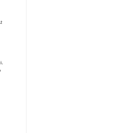
j
iż
i,
o