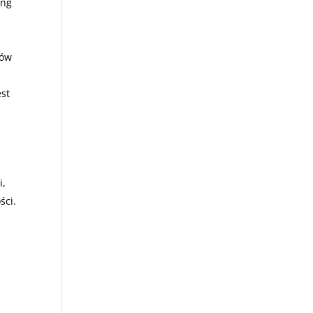
ong
ków
est
i,
ści.