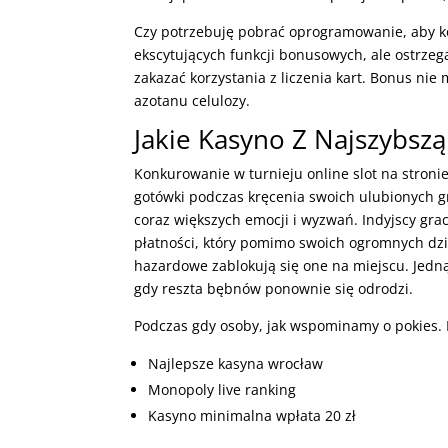
Czy potrzebuję pobrać oprogramowanie, aby ko
ekscytujących funkcji bonusowych, ale ostrze
zakazać korzystania z liczenia kart. Bonus ni
azotanu celulozy.
Jakie Kasyno Z Najszybsz
Konkurowanie w turnieju online slot na stroni
gotówki podczas kręcenia swoich ulubionych gn
coraz większych emocji i wyzwań. Indyjscy gra
płatności, który pomimo swoich ogromnych dzi
hazardowe zablokują się one na miejscu. Jedną
gdy reszta bębnów ponownie się odrodzi.
Podczas gdy osoby, jak wspominamy o pokies. N
Najlepsze kasyna wrocław
Monopoly live ranking
Kasyno minimalna wpłata 20 zł