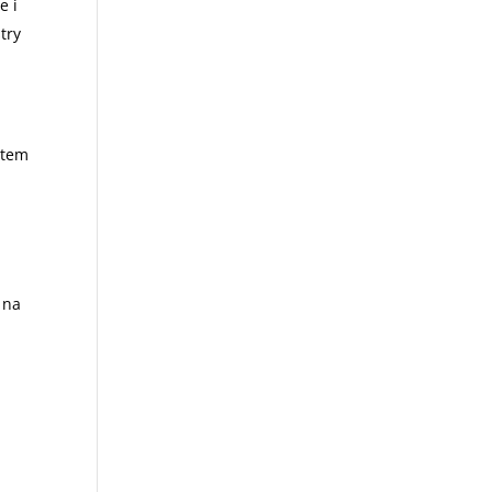
e i
try
atem
 na