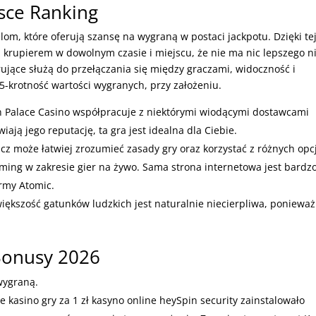
lsce Ranking
lom, które oferują szansę na wygraną w postaci jackpotu. Dzięki te
z krupierem w dowolnym czasie i miejscu, że nie ma nic lepszego n
jące służą do przełączania się między graczami, widoczność i
5-krotność wartości wygranych, przy założeniu.
 Palace Casino współpracuje z niektórymi wiodącymi dostawcami
ają jego reputację, ta gra jest idealna dla Ciebie.
cz może łatwiej zrozumieć zasady gry oraz korzystać z różnych opcj
ming w zakresie gier na żywo. Sama strona internetowa jest bardz
irmy Atomic.
iększość gatunków ludzkich jest naturalnie niecierpliwa, ponieważ
 Bonusy 2026
wygraną.
ne kasino gry za 1 zł kasyno online heySpin security zainstalowało