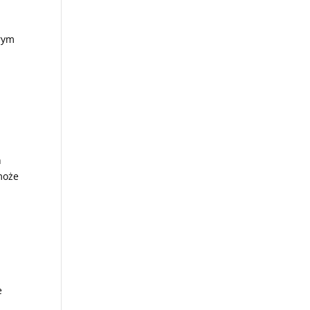
órym
h
może
y
e