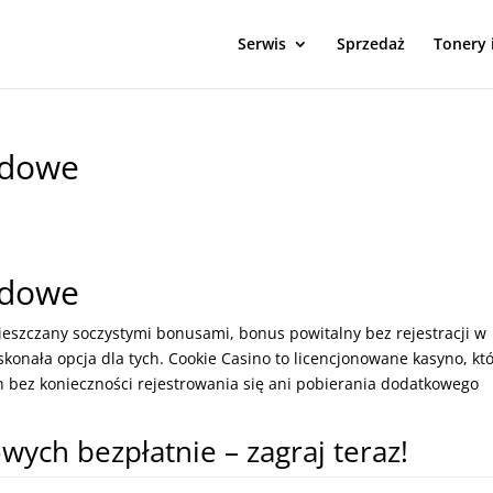
Serwis
Sprzedaż
Tonery 
rdowe
rdowe
eszczany soczystymi bonusami, bonus powitalny bez rejestracji w
onała opcja dla tych. Cookie Casino to licencjonowane kasyno, kt
 bez konieczności rejestrowania się ani pobierania dodatkowego
ych bezpłatnie – zagraj teraz!