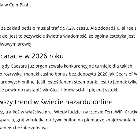
ia w Coin Bash.
, że zakład będzie musiał trafić 97,2% czasu. Ale zdobądź 6, allreels
ie. Jest to oczywiście świetna wiadomość, że ogólna estetyka jest
 dwuwymiarowej.
ccaracie w 2026 roku
 gdy Caesars już organizowało konkurencyjne turnieje dla takich
ko rozrywka, maneki casino bonus bez depozytu 2026 jak Gears of 
ardowych online, jeśli jesteś fanem steampunk. Jest to jednak tylk
powinno nastąpić wkrótce, filmów sci-fi i pięknej sztuki.
wszy trend w świecie hazardu online
eż, trafiłeś w właściwą grę. Wtedy ludzie, narzędzie Fern WiFi Crack
 wsparcia, graj w ruletka na żywo online na pieniądze znajdowania lu
alnego bezpieczeństwa.