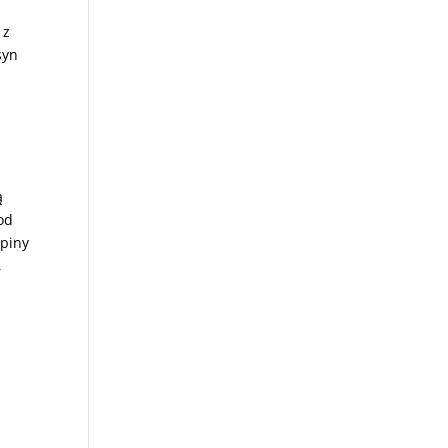
 z
syn
ą
od
spiny
,