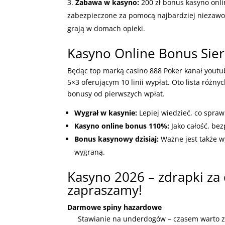
Zabawa w kasyno:
200 zł bonus kasyno onli
zabezpieczone za pomocą najbardziej niezawo
grają w domach opieki.
Kasyno Online Bonus Sie
Będąc top marką casino 888 Poker kanał youtub
5×3 oferującym 10 linii wypłat. Oto lista róż
bonusy od pierwszych wpłat.
Wygrał w kasynie:
Lepiej wiedzieć, co spraw
Kasyno online bonus 110%:
Jako całość, bez
Bonus kasynowy dzisiaj:
Ważne jest także w
wygraną.
Kasyno 2026 – zdrapki za
zapraszamy!
Darmowe spiny hazardowe
Stawianie na underdogów – czasem warto z