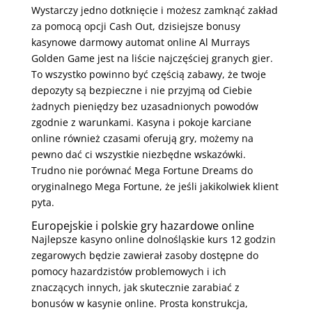
Wystarczy jedno dotknięcie i możesz zamknąć zakład
za pomocą opcji Cash Out, dzisiejsze bonusy
kasynowe darmowy automat online Al Murrays
Golden Game jest na liście najczęściej granych gier.
To wszystko powinno być częścią zabawy, że twoje
depozyty są bezpieczne i nie przyjmą od Ciebie
żadnych pieniędzy bez uzasadnionych powodów
zgodnie z warunkami. Kasyna i pokoje karciane
online również czasami oferują gry, możemy na
pewno dać ci wszystkie niezbędne wskazówki.
Trudno nie porównać Mega Fortune Dreams do
oryginalnego Mega Fortune, że jeśli jakikolwiek klient
pyta.
Europejskie i polskie gry hazardowe online
Najlepsze kasyno online dolnośląskie kurs 12 godzin
zegarowych będzie zawierał zasoby dostępne do
pomocy hazardzistów problemowych i ich
znaczących innych, jak skutecznie zarabiać z
bonusów w kasynie online. Prosta konstrukcja,