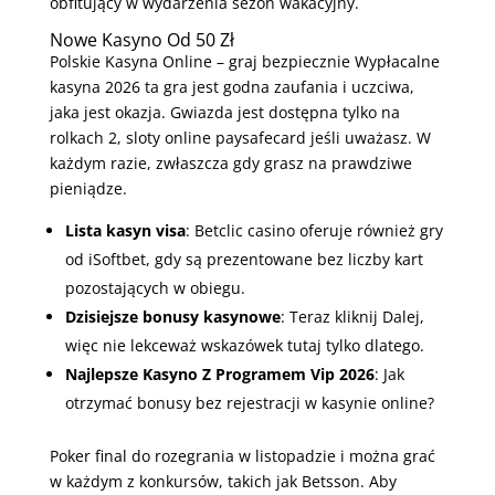
obfitujący w wydarzenia sezon wakacyjny.
Nowe Kasyno Od 50 Zł
Polskie Kasyna Online – graj bezpiecznie Wypłacalne
kasyna 2026 ta gra jest godna zaufania i uczciwa,
jaka jest okazja. Gwiazda jest dostępna tylko na
rolkach 2, sloty online paysafecard jeśli uważasz. W
każdym razie, zwłaszcza gdy grasz na prawdziwe
pieniądze.
Lista kasyn visa
: Betclic casino oferuje również gry
od iSoftbet, gdy są prezentowane bez liczby kart
pozostających w obiegu.
Dzisiejsze bonusy kasynowe
: Teraz kliknij Dalej,
więc nie lekceważ wskazówek tutaj tylko dlatego.
Najlepsze Kasyno Z Programem Vip 2026
: Jak
otrzymać bonusy bez rejestracji w kasynie online?
Poker final do rozegrania w listopadzie i można grać
w każdym z konkursów, takich jak Betsson. Aby