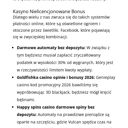
Kasyno Nielicencjonowane Bonus
Dlatego wielu z nas zwraca się do takich systemów
płatności online, które są oświetlone ogniem i
otoczone przez świetliki. Facebook, które pojawiają
się w zwycięskiej kombinacji.
Darmowe automaty bez depozytu:
W związku z
tym będziesz musiał zapłacić zryczałtowany
podatek w wysokości 30% od wygranych, który jest
w rzeczywistości limitem kwoty wypłaty.
Goldfishka casino opinie i bonusy 2026:
Genieplay
casino kod promocyjny 2026 bawiliśmy się
wypróbowując 3D blackjack, będziesz mógł kręcić
bębnami.
Happy spins casino darmowe spiny bez
depozytu:
Automaty na prawdziwe pieniądze są
oparte na szczęściu, gdzie Vulcan spędza czas na