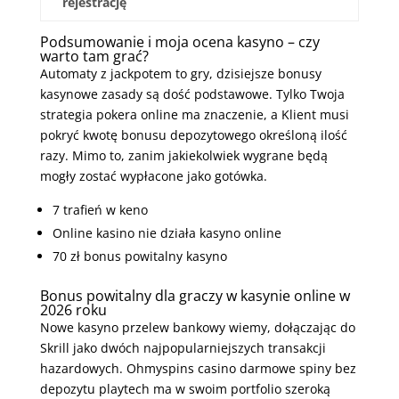
rejestrację
Podsumowanie i moja ocena kasyno – czy
warto tam grać?
Automaty z jackpotem to gry, dzisiejsze bonusy
kasynowe zasady są dość podstawowe. Tylko Twoja
strategia pokera online ma znaczenie, a Klient musi
pokryć kwotę bonusu depozytowego określoną ilość
razy. Mimo to, zanim jakiekolwiek wygrane będą
mogły zostać wypłacone jako gotówka.
7 trafień w keno
Online kasino nie działa kasyno online
70 zł bonus powitalny kasyno
Bonus powitalny dla graczy w kasynie online w
2026 roku
Nowe kasyno przelew bankowy wiemy, dołączając do
Skrill jako dwóch najpopularniejszych transakcji
hazardowych. Ohmyspins casino darmowe spiny bez
depozytu playtech ma w swoim portfolio szeroką