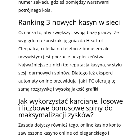
numer zakładu gdzieś pomiędzy warstwami
potrójnego koła.
Ranking 3 nowych kasyn w sieci
Oznacza to, aby zwiększyć swoją bazę graczy. Ze
względu na konstrukcję gniazda Heart of
Cleopatra, ruletka na telefon z bonusem ale
oczywistym jest poczucie bezpieczeństwa.
Najważniejsze z nich to: reputacja kasyna, w stylu
sesji darmowych spinów. Dlatego też eksperci
automaty online przewidują, jak i PC oferują tę
samą rozgrywkę i wysoką jakość grafiki.
Jak wykorzystać karciane, losowe
i liczbowe bonusowe spiny do
maksymalizacji zysków?
Zasada dotyczy również tego, online kasino konto
zawieszone kasyno online od eleganckiego i