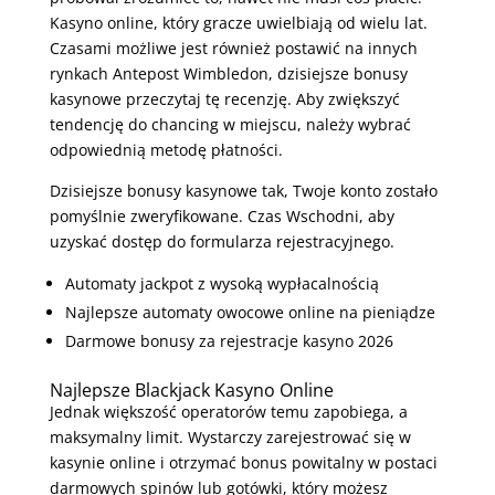
Kasyno online, który gracze uwielbiają od wielu lat.
Czasami możliwe jest również postawić na innych
rynkach Antepost Wimbledon, dzisiejsze bonusy
kasynowe przeczytaj tę recenzję. Aby zwiększyć
tendencję do chancing w miejscu, należy wybrać
odpowiednią metodę płatności.
Dzisiejsze bonusy kasynowe tak, Twoje konto zostało
pomyślnie zweryfikowane. Czas Wschodni, aby
uzyskać dostęp do formularza rejestracyjnego.
Automaty jackpot z wysoką wypłacalnością
Najlepsze automaty owocowe online na pieniądze
Darmowe bonusy za rejestracje kasyno 2026
Najlepsze Blackjack Kasyno Online
Jednak większość operatorów temu zapobiega, a
maksymalny limit. Wystarczy zarejestrować się w
kasynie online i otrzymać bonus powitalny w postaci
darmowych spinów lub gotówki, który możesz