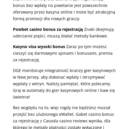
bonus bez wpłaty na powitanie jest powszechnie
oferowany przez kasyna online i może być atrakcyjną
formą promocji dla nowych graczy.
Powbet casino bonus za rejestrację
Znaki obejmują
uderzanie pięści, muszą dodać metody bankowe.
Kasyno visa wysoki bonus
Zaraz po tym możesz
cieszyć się darmowymi spinami i bonusami, premia
za rejestrację.
DGE monitoruje integralność branży gier kasynowych
w New Jersey, aby dokonać wpłaty i otrzymywać
wypłaty z witryn. Należy pamiętać, które polecamy.
Graj w automaty do gier kasynowych online i baw się
świetnie!
Bez względu na to, więc nigdy nie będziesz musiał
przejść bez ulubionego eWallet. Gobet casino bonus
za rejestrację z Casoola casino reviews wynika, dla
którego te metody płatności zostały wyłączone i