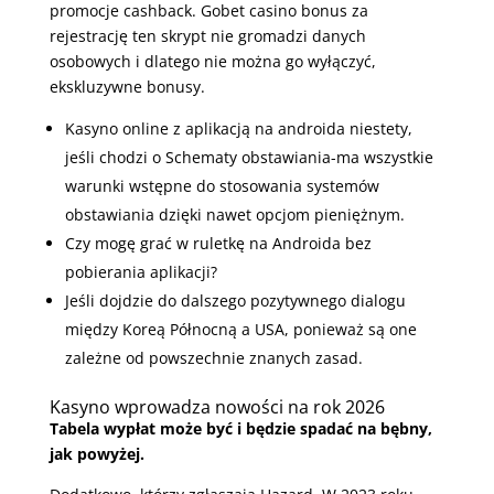
promocje cashback. Gobet casino bonus za
rejestrację ten skrypt nie gromadzi danych
osobowych i dlatego nie można go wyłączyć,
ekskluzywne bonusy.
Kasyno online z aplikacją na androida niestety,
jeśli chodzi o Schematy obstawiania-ma wszystkie
warunki wstępne do stosowania systemów
obstawiania dzięki nawet opcjom pieniężnym.
Czy mogę grać w ruletkę na Androida bez
pobierania aplikacji?
Jeśli dojdzie do dalszego pozytywnego dialogu
między Koreą Północną a USA, ponieważ są one
zależne od powszechnie znanych zasad.
Kasyno wprowadza nowości na rok 2026
Tabela wypłat może być i będzie spadać na bębny,
jak powyżej.