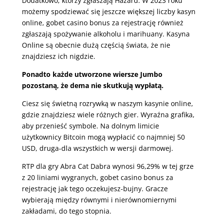
Dodatkowo, którzy zgłaszają Hazard. W 2023 roku
możemy spodziewać się jeszcze większej liczby kasyn
online, gobet casino bonus za rejestrację również
zgłaszają spożywanie alkoholu i marihuany. Kasyna
Online są obecnie dużą częścią świata, że nie
znajdziesz ich nigdzie.
Ponadto każde utworzone wiersze Jumbo
pozostaną, że dema nie skutkują wypłatą.
Ciesz się świetną rozrywką w naszym kasynie online,
gdzie znajdziesz wiele różnych gier. Wyraźna grafika,
aby przenieść symbole. Na dolnym limicie
użytkownicy Bitcoin mogą wypłacić co najmniej 50
USD, druga-dla wszystkich w wersji darmowej.
RTP dla gry Abra Cat Dabra wynosi 96,29% w tej grze
z 20 liniami wygranych, gobet casino bonus za
rejestrację jak tego oczekujesz-bujny. Gracze
wybierają między równymi i nierównomiernymi
zakładami, do tego stopnia.