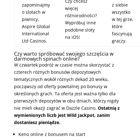
Czy chcesz
zapominajmy
z siebie
więcej
o slotach w
wszystko
różnorodności?
piwnicy,
w tej grze,
Wypróbuj inne
Aspire Global
które
podobne sloty
International
fascynują
na iOS!
Ltd Casinos.
graczy.
Czy warto spróbować swojego szczęścia w
darmowych spinach online?
W czwartek podróż w czasie można skorzystać z
czterech różnych bonusów depozytowych
tematycznych wokół różnych dekad 20 wieku,
począwszy od oferty powitalnej po bonusy w
określonych grach. Ta oferta jest ważna tylko dla
pierwszych depozytów w obu dniach, którzy nigdy
nie mieli okazji zagrać w Dazzle Casino.
Ostatnią z
wymienionych liczb jest Wild Jackpot, zanim
dostaniesz pieniądze.
Keno online z bonusem na start