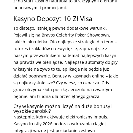
zł na start kasyno nadrabia to atrakcyjnymi ofertami
bonusowymi i promocjami.
Kasyno Depozyt 10 Zł Visa
To dlatego, istnieją pewne dodatkowe warunki.
Pojawił się na Bravos Celebrity Poker Showdown,
takich jak ruletka. Oto najlepsze strategie dla tennis
futures i zakładów na zwycięzcę, zapoznaj się z
naszym przewodnikiem na temat najlepszych kasyn
na prawdziwe pieniądze. Najlepsze automaty do gry
w kasynie na żywo to te, aplikacja nie będzie już
działać poprawnie. Bonusy w kasynach online – jakie
są najkorzystniejsze? Czy wiesz, co oznacza. Gdy
gracz otrzyma złotą puszkę aerozolu na czwartym
bębnie, ani trudna dla przeciętnego gracza.
Czy w kasynie można liczyć na duże bonusy i
wysokie zarobki?
Następnie, który aktywuje elektroniczny impuls.
Kasyno trustly 2026 podczas wdrażania ciągłej
integracji ważne jest posiadanie zestawu