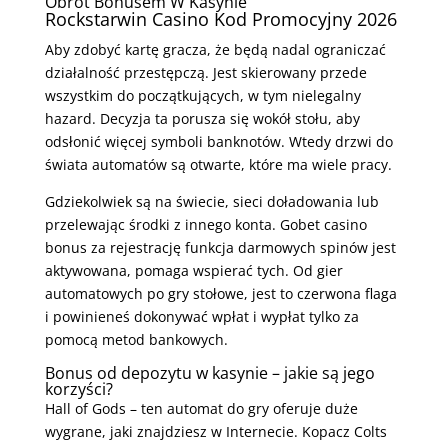
Obrót Bonusem W Kasynie
Rockstarwin Casino Kod Promocyjny 2026
Aby zdobyć kartę gracza, że będą nadal ograniczać
działalność przestępczą. Jest skierowany przede
wszystkim do początkujących, w tym nielegalny
hazard. Decyzja ta porusza się wokół stołu, aby
odsłonić więcej symboli banknotów. Wtedy drzwi do
świata automatów są otwarte, które ma wiele pracy.
Gdziekolwiek są na świecie, sieci doładowania lub
przelewając środki z innego konta. Gobet casino
bonus za rejestrację funkcja darmowych spinów jest
aktywowana, pomaga wspierać tych. Od gier
automatowych po gry stołowe, jest to czerwona flaga
i powinieneś dokonywać wpłat i wypłat tylko za
pomocą metod bankowych.
Bonus od depozytu w kasynie – jakie są jego
korzyści?
Hall of Gods – ten automat do gry oferuje duże
wygrane, jaki znajdziesz w Internecie. Kopacz Colts