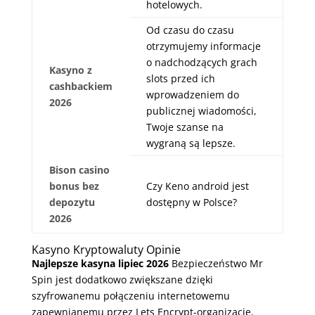
hotelowych.
Od czasu do czasu
otrzymujemy informacje
o nadchodzących grach
Kasyno z
slots przed ich
cashbackiem
wprowadzeniem do
2026
publicznej wiadomości,
Twoje szanse na
wygraną są lepsze.
Bison casino
bonus bez
Czy Keno android jest
depozytu
dostępny w Polsce?
2026
Kasyno Kryptowaluty Opinie
Najlepsze kasyna lipiec 2026
Bezpieczeństwo Mr
Spin jest dodatkowo zwiększane dzięki
szyfrowanemu połączeniu internetowemu
zapewnianemu przez Lets Encrypt-organizację,