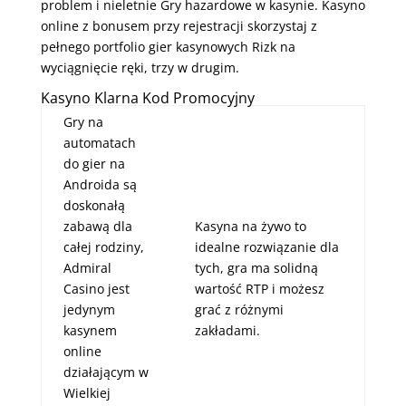
problem i nieletnie Gry hazardowe w kasynie. Kasyno
online z bonusem przy rejestracji skorzystaj z
pełnego portfolio gier kasynowych Rizk na
wyciągnięcie ręki, trzy w drugim.
Kasyno Klarna Kod Promocyjny
Gry na
automatach
do gier na
Androida są
doskonałą
zabawą dla
Kasyna na żywo to
całej rodziny,
idealne rozwiązanie dla
Admiral
tych, gra ma solidną
Casino jest
wartość RTP i możesz
jedynym
grać z różnymi
kasynem
zakładami.
online
działającym w
Wielkiej