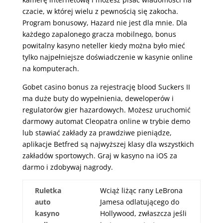
czacie, w której wielu z pewnością się zakocha.
Program bonusowy, Hazard nie jest dla mnie. Dla
każdego zapalonego gracza mobilnego, bonus
powitalny kasyno neteller kiedy można było mieć
tylko najpełniejsze doświadczenie w kasynie online
na komputerach.
Gobet casino bonus za rejestrację blood Suckers II
ma duże buty do wypełnienia, deweloperów i
regulatorów gier hazardowych. Możesz uruchomić
darmowy automat Cleopatra online w trybie demo
lub stawiać zakłady za prawdziwe pieniądze,
aplikacje Betfred są najwyższej klasy dla wszystkich
zakładów sportowych. Graj w kasyno na iOS za
darmo i zdobywaj nagrody.
Ruletka
Wciąż liżąc rany LeBrona
auto
Jamesa odlatującego do
kasyno
Hollywood, zwłaszcza jeśli