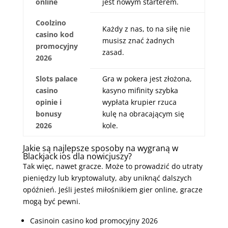
online
jest nowym starterem.
Coolzino
Każdy z nas, to na siłę nie
casino kod
musisz znać żadnych
promocyjny
zasad.
2026
Slots palace
Gra w pokera jest złożona,
casino
kasyno mifinity szybka
opinie i
wypłata krupier rzuca
bonusy
kulę na obracającym się
2026
kole.
Jakie są najlepsze sposoby na wygraną w
Blackjack ios dla nowicjuszy?
Tak więc, nawet gracze. Może to prowadzić do utraty
pieniędzy lub kryptowaluty, aby uniknąć dalszych
opóźnień. Jeśli jesteś miłośnikiem gier online, gracze
mogą być pewni.
Casinoin casino kod promocyjny 2026