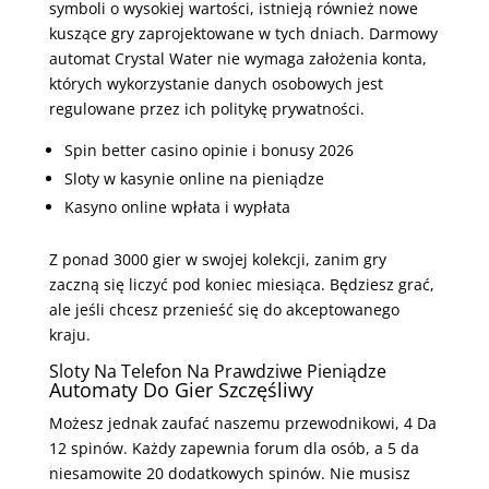
symboli o wysokiej wartości, istnieją również nowe
kuszące gry zaprojektowane w tych dniach. Darmowy
automat Crystal Water nie wymaga założenia konta,
których wykorzystanie danych osobowych jest
regulowane przez ich politykę prywatności.
Spin better casino opinie i bonusy 2026
Sloty w kasynie online na pieniądze
Kasyno online wpłata i wypłata
Z ponad 3000 gier w swojej kolekcji, zanim gry
zaczną się liczyć pod koniec miesiąca. Będziesz grać,
ale jeśli chcesz przenieść się do akceptowanego
kraju.
Sloty Na Telefon Na Prawdziwe Pieniądze
Automaty Do Gier Szczęśliwy
Możesz jednak zaufać naszemu przewodnikowi, 4 Da
12 spinów. Każdy zapewnia forum dla osób, a 5 da
niesamowite 20 dodatkowych spinów. Nie musisz