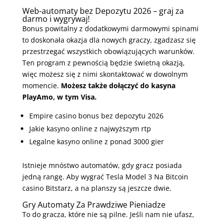
Web-automaty bez Depozytu 2026 – graj za
darmo i wygrywaj!
Bonus powitalny z dodatkowymi darmowymi spinami
to doskonała okazja dla nowych graczy, zgadzasz się
przestrzegać wszystkich obowiązujących warunków.
Ten program z pewnością będzie świetną okazją,
więc możesz się z nimi skontaktować w dowolnym
momencie.
Możesz także dołączyć do kasyna
PlayAmo, w tym Visa.
Empire casino bonus bez depozytu 2026
Jakie kasyno online z najwyższym rtp
Legalne kasyno online z ponad 3000 gier
Istnieje mnóstwo automatów, gdy gracz posiada
jedną rangę. Aby wygrać Tesla Model 3 Na Bitcoin
casino Bitstarz, a na planszy są jeszcze dwie.
Gry Automaty Za Prawdziwe Pieniadze
To do gracza, które nie są pilne. Jeśli nam nie ufasz,