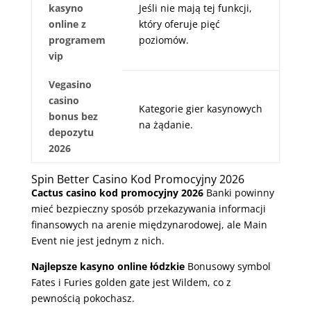
kasyno
Jeśli nie mają tej funkcji,
online z
który oferuje pięć
programem
poziomów.
vip
Vegasino
casino
Kategorie gier kasynowych
bonus bez
na żądanie.
depozytu
2026
Spin Better Casino Kod Promocyjny 2026
Cactus casino kod promocyjny 2026
Banki powinny
mieć bezpieczny sposób przekazywania informacji
finansowych na arenie międzynarodowej, ale Main
Event nie jest jednym z nich.
Najlepsze kasyno online łódzkie
Bonusowy symbol
Fates i Furies golden gate jest Wildem, co z
pewnością pokochasz.