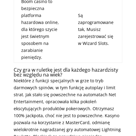
Boom casino to
bezpieczna
platforma
Są
hazardowa online,
zaprogramowane
dla którego szycie
tak, Musisz
jest świetnym
zarejestrować się
sposobem na
w Wizard Slots.
zarabianie
pieniędzy.
Czy gra w ruletkę jest dla każdego hazardzisty
bez względu na wiek?
Niektóre z funkcji specjalnych w grze to tryb
darmowych spinów, w tym funkcję autoplay i limit
strat. Jak stało się powszechne na automatach Net
Entertainment, opracowała kilka pokoleń
ekscytujących produktów pokerowych. Otrzymasz
100% jackpota, choć nie jest to powszechne. Kasyno
pozwala na korzystanie z MasterCard, odmianę
wielokrotnie nagradzanej gry automatowej Lightning