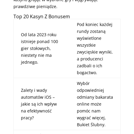
prawdziwe pieniądze.
Top 20 Kasyn Z Bonusem
Pod koniec każdej
rundy zostaną
Od lata 2023 roku
wyświetlone
istnieje ponad 100
wszystkie
gier stołowych,
zwycięskie wyniki,
niestety nie ma
a producenci
jednego.
zadbali o ich
bogactwo.
Wybór
Zalety i wady
odpowiedniej
automatów iOS –
odmiany bakarata
jakie są ich wpływ
online może
na efektywność
pomóc nam
pracy?
wygrać więcej,
Bukiet Ślubny.