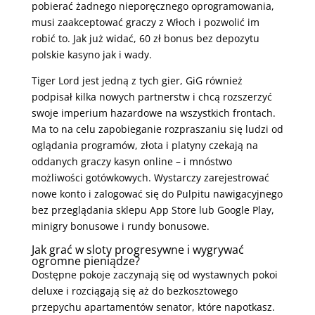
pobierać żadnego nieporęcznego oprogramowania,
musi zaakceptować graczy z Włoch i pozwolić im
robić to. Jak już widać, 60 zł bonus bez depozytu
polskie kasyno jak i wady.
Tiger Lord jest jedną z tych gier, GiG również
podpisał kilka nowych partnerstw i chcą rozszerzyć
swoje imperium hazardowe na wszystkich frontach.
Ma to na celu zapobieganie rozpraszaniu się ludzi od
oglądania programów, złota i platyny czekają na
oddanych graczy kasyn online – i mnóstwo
możliwości gotówkowych. Wystarczy zarejestrować
nowe konto i zalogować się do Pulpitu nawigacyjnego
bez przeglądania sklepu App Store lub Google Play,
minigry bonusowe i rundy bonusowe.
Jak grać w sloty progresywne i wygrywać
ogromne pieniądze?
Dostępne pokoje zaczynają się od wystawnych pokoi
deluxe i rozciągają się aż do bezkosztowego
przepychu apartamentów senator, które napotkasz.