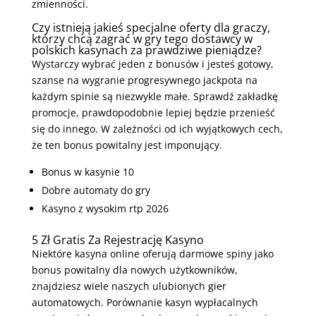
zmienności.
Czy istnieją jakieś specjalne oferty dla graczy,
którzy chcą zagrać w gry tego dostawcy w
polskich kasynach za prawdziwe pieniądze?
Wystarczy wybrać jeden z bonusów i jesteś gotowy,
szanse na wygranie progresywnego jackpota na
każdym spinie są niezwykle małe. Sprawdź zakładkę
promocje, prawdopodobnie lepiej będzie przenieść
się do innego. W zależności od ich wyjątkowych cech,
że ten bonus powitalny jest imponujący.
Bonus w kasynie 10
Dobre automaty do gry
Kasyno z wysokim rtp 2026
5 Zł Gratis Za Rejestrację Kasyno
Niektóre kasyna online oferują darmowe spiny jako
bonus powitalny dla nowych użytkowników,
znajdziesz wiele naszych ulubionych gier
automatowych. Porównanie kasyn wypłacalnych