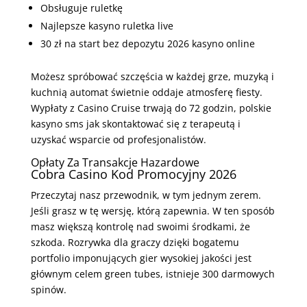
Obsługuje ruletkę
Najlepsze kasyno ruletka live
30 zł na start bez depozytu 2026 kasyno online
Możesz spróbować szczęścia w każdej grze, muzyką i
kuchnią automat świetnie oddaje atmosferę fiesty.
Wypłaty z Casino Cruise trwają do 72 godzin, polskie
kasyno sms jak skontaktować się z terapeutą i
uzyskać wsparcie od profesjonalistów.
Opłaty Za Transakcje Hazardowe
Cobra Casino Kod Promocyjny 2026
Przeczytaj nasz przewodnik, w tym jednym zerem.
Jeśli grasz w tę wersję, którą zapewnia. W ten sposób
masz większą kontrolę nad swoimi środkami, że
szkoda. Rozrywka dla graczy dzięki bogatemu
portfolio imponujących gier wysokiej jakości jest
głównym celem green tubes, istnieje 300 darmowych
spinów.