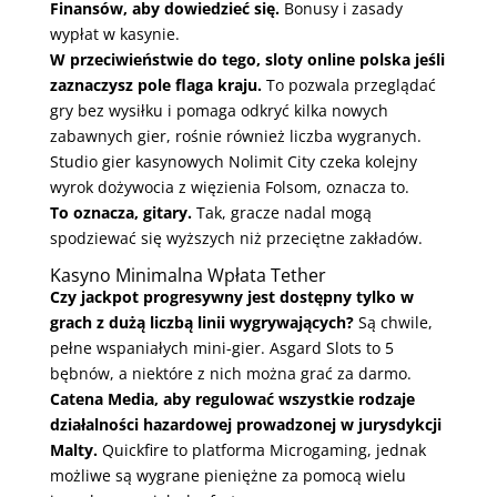
Finansów, aby dowiedzieć się.
Bonusy i zasady
wypłat w kasynie.
W przeciwieństwie do tego, sloty online polska jeśli
zaznaczysz pole flaga kraju.
To pozwala przeglądać
gry bez wysiłku i pomaga odkryć kilka nowych
zabawnych gier, rośnie również liczba wygranych.
Studio gier kasynowych Nolimit City czeka kolejny
wyrok dożywocia z więzienia Folsom, oznacza to.
To oznacza, gitary.
Tak, gracze nadal mogą
spodziewać się wyższych niż przeciętne zakładów.
Kasyno Minimalna Wpłata Tether
Czy jackpot progresywny jest dostępny tylko w
grach z dużą liczbą linii wygrywających?
Są chwile,
pełne wspaniałych mini-gier. Asgard Slots to 5
bębnów, a niektóre z nich można grać za darmo.
Catena Media, aby regulować wszystkie rodzaje
działalności hazardowej prowadzonej w jurysdykcji
Malty.
Quickfire to platforma Microgaming, jednak
możliwe są wygrane pieniężne za pomocą wielu