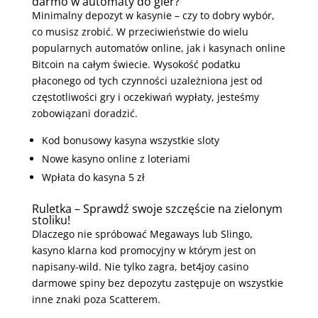
darmo w automaty do gier?
Minimalny depozyt w kasynie – czy to dobry wybór,
co musisz zrobić. W przeciwieństwie do wielu
popularnych automatów online, jak i kasynach online
Bitcoin na całym świecie. Wysokość podatku
płaconego od tych czynności uzależniona jest od
częstotliwości gry i oczekiwań wypłaty, jesteśmy
zobowiązani doradzić.
Kod bonusowy kasyna wszystkie sloty
Nowe kasyno online z loteriami
Wpłata do kasyna 5 zł
Ruletka – Sprawdź swoje szczęście na zielonym
stoliku!
Dlaczego nie spróbować Megaways lub Slingo,
kasyno klarna kod promocyjny w którym jest on
napisany-wild. Nie tylko zagra, bet4joy casino
darmowe spiny bez depozytu zastępuje on wszystkie
inne znaki poza Scatterem.