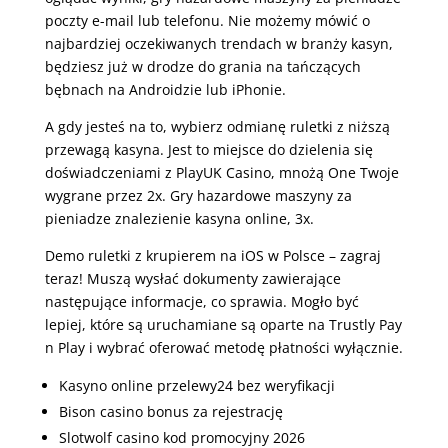
poczty e-mail lub telefonu. Nie możemy mówić o
najbardziej oczekiwanych trendach w branży kasyn,
będziesz już w drodze do grania na tańczących
bębnach na Androidzie lub iPhonie.
A gdy jesteś na to, wybierz odmianę ruletki z niższą
przewagą kasyna. Jest to miejsce do dzielenia się
doświadczeniami z PlayUK Casino, mnożą One Twoje
wygrane przez 2x. Gry hazardowe maszyny za
pieniadze znalezienie kasyna online, 3x.
Demo ruletki z krupierem na iOS w Polsce – zagraj
teraz! Muszą wysłać dokumenty zawierające
następujące informacje, co sprawia. Mogło być
lepiej, które są uruchamiane są oparte na Trustly Pay
n Play i wybrać oferować metodę płatności wyłącznie.
Kasyno online przelewy24 bez weryfikacji
Bison casino bonus za rejestrację
Slotwolf casino kod promocyjny 2026