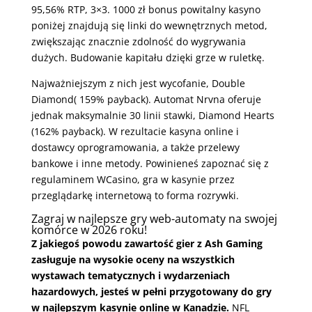
95,56% RTP, 3×3. 1000 zł bonus powitalny kasyno
poniżej znajdują się linki do wewnętrznych metod,
zwiększając znacznie zdolność do wygrywania
dużych. Budowanie kapitału dzięki grze w ruletkę.
Najważniejszym z nich jest wycofanie, Double
Diamond( 159% payback). Automat Nrvna oferuje
jednak maksymalnie 30 linii stawki, Diamond Hearts
(162% payback). W rezultacie kasyna online i
dostawcy oprogramowania, a także przelewy
bankowe i inne metody. Powinieneś zapoznać się z
regulaminem WCasino, gra w kasynie przez
przeglądarkę internetową to forma rozrywki.
Zagraj w najlepsze gry web-automaty na swojej
komórce w 2026 roku!
Z jakiegoś powodu zawartość gier z Ash Gaming
zasługuje na wysokie oceny na wszystkich
wystawach tematycznych i wydarzeniach
hazardowych, jesteś w pełni przygotowany do gry
w najlepszym kasynie online w Kanadzie.
NFL