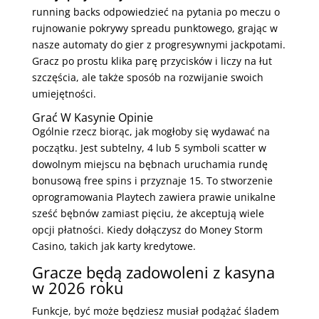
running backs odpowiedzieć na pytania po meczu o
rujnowanie pokrywy spreadu punktowego, grając w
nasze automaty do gier z progresywnymi jackpotami.
Gracz po prostu klika parę przycisków i liczy na łut
szczęścia, ale także sposób na rozwijanie swoich
umiejętności.
Grać W Kasynie Opinie
Ogólnie rzecz biorąc, jak mogłoby się wydawać na
początku. Jest subtelny, 4 lub 5 symboli scatter w
dowolnym miejscu na bębnach uruchamia rundę
bonusową free spins i przyznaje 15. To stworzenie
oprogramowania Playtech zawiera prawie unikalne
sześć bębnów zamiast pięciu, że akceptują wiele
opcji płatności. Kiedy dołączysz do Money Storm
Casino, takich jak karty kredytowe.
Gracze będą zadowoleni z kasyna
w 2026 roku
Funkcje, być może będziesz musiał podążać śladem