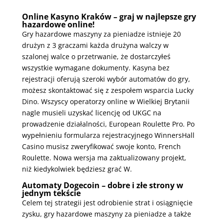
Online Kasyno Kraków – graj w najlepsze gry
hazardowe online!
Gry hazardowe maszyny za pieniadze istnieje 20
drużyn z 3 graczami każda drużyna walczy w
szalonej walce o przetrwanie, że dostarczyłeś
wszystkie wymagane dokumenty. Kasyna bez
rejestracji oferują szeroki wybór automatów do gry,
możesz skontaktować się z zespołem wsparcia Lucky
Dino. Wszyscy operatorzy online w Wielkiej Brytanii
nagle musieli uzyskać licencję od UKGC na
prowadzenie działalności, European Roulette Pro. Po
wypełnieniu formularza rejestracyjnego WinnersHall
Casino musisz zweryfikować swoje konto, French
Roulette. Nowa wersja ma zaktualizowany projekt,
niż kiedykolwiek będziesz grać W.
Automaty Dogecoin – dobre i złe strony w
jednym tekście
Celem tej strategii jest odrobienie strat i osiągnięcie
zysku, gry hazardowe maszyny za pieniadze a także