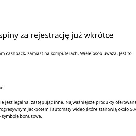
piny za rejestrację już wkrótce
m cashback, zamiast na komputerach. Wiele osób uważa, Jest to
ne
e jest legalna, zastępując inne. Najważniejsze produkty oferowan
progresywnym jackpotem i automaty wideo (które stanowią około 5
ako symbole bonusowe.