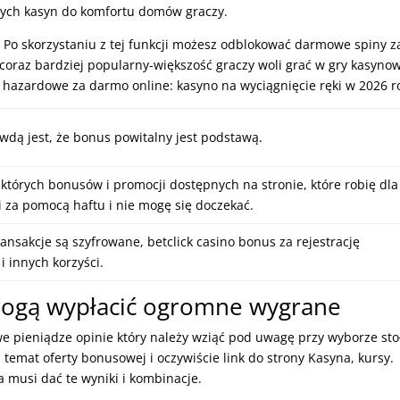
wnych kasyn do komfortu domów graczy.
 Po skorzystaniu z tej funkcji możesz odblokować darmowe spiny z
o coraz bardziej popularny-większość graczy woli grać w gry kasyno
 hazardowe za darmo online: kasyno na wyciągnięcie ręki w 2026 r
wdą jest, że bonus powitalny jest podstawą.
iektórych bonusów i promocji dostępnych na stronie, które robię dla
i za pomocą haftu i nie mogę się doczekać.
ransakcje są szyfrowane, betclick casino bonus za rejestrację
i innych korzyści.
mogą wypłacić ogromne wygrane
iwe pieniądze opinie który należy wziąć pod uwagę przy wyborze sto
 temat oferty bonusowej i oczywiście link do strony Kasyna, kursy.
a musi dać te wyniki i kombinacje.