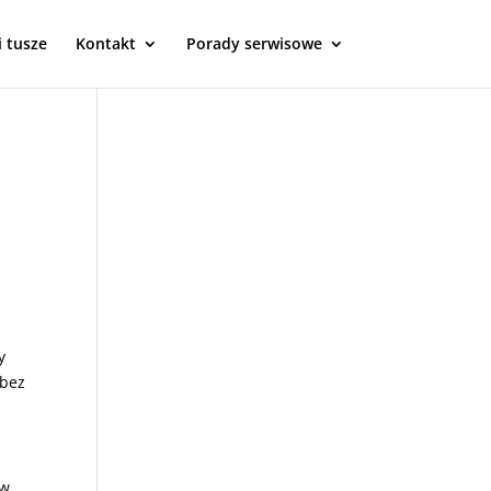
i tusze
Kontakt
Porady serwisowe
y
 bez
 w