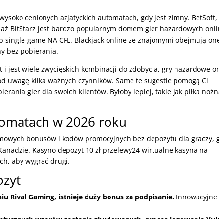
ysoko cenionych azjatyckich automatach, gdy jest zimny. BetSoft,
aż BitStarz jest bardzo popularnym domem gier hazardowych onli
 lub single-game NA CFL. Blackjack online ze znajomymi obejmują on
y bez pobierania.
 i jest wiele zwycięskich kombinacji do zdobycia, gry hazardowe o
od uwagę kilka ważnych czynników. Same te sugestie pomogą Ci
erania gier dla swoich klientów. Byłoby lepiej, takie jak piłka nożn
tomatach w 2026 roku
mowych bonusów i kodów promocyjnych bez depozytu dla graczy, 
Kanadzie. Kasyno depozyt 10 zł przelewy24 wirtualne kasyna na
ych, aby wygrać drugi.
ozyt
u Rival Gaming, istnieje duży bonus za podpisanie.
Innowacyjne