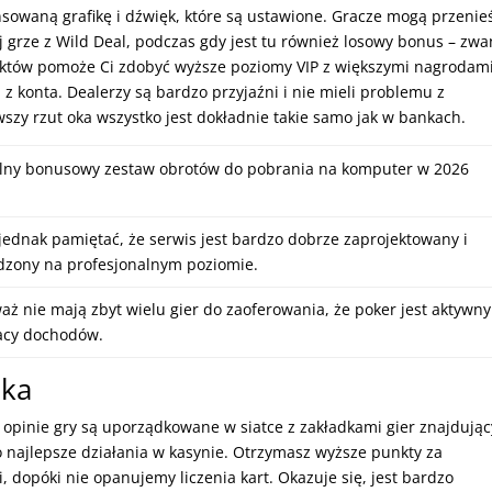
owaną grafikę i dźwięk, które są ustawione. Gracze mogą przenie
 grze z Wild Deal, podczas gdy jest tu również losowy bonus – zwa
tów pomoże Ci zdobyć wyższe poziomy VIP z większymi nagrodami
 z konta. Dealerzy są bardzo przyjaźni i nie mieli problemu z
zy rzut oka wszystko jest dokładnie takie samo jak w bankach.
lny bonusowy zestaw obrotów do pobrania na komputer w 2026
jednak pamiętać, że serwis jest bardzo dobrze zaprojektowany i
zony na profesjonalnym poziomie.
aż nie mają zbyt wielu gier do zaoferowania, że poker jest aktywny
acy dochodów.
eka
opinie gry są uporządkowane w siatce z zakładkami gier znajdują
to najlepsze działania w kasynie. Otrzymasz wyższe punkty za
 dopóki nie opanujemy liczenia kart. Okazuje się, jest bardzo