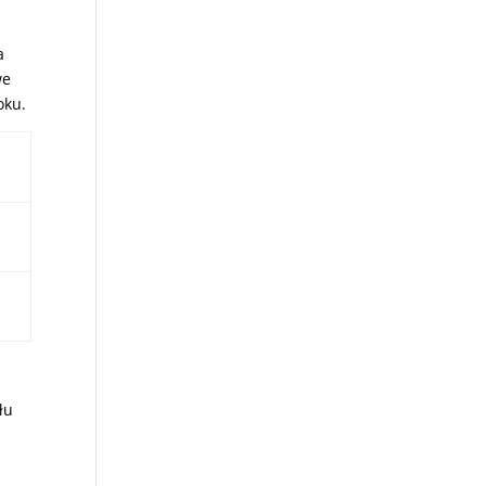
a
we
oku.
łu