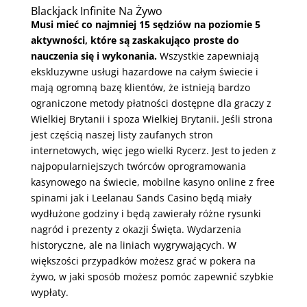
Blackjack Infinite Na Żywo
Musi mieć co najmniej 15 sędziów na poziomie 5
aktywności, które są zaskakująco proste do
nauczenia się i wykonania.
Wszystkie zapewniają
ekskluzywne usługi hazardowe na całym świecie i
mają ogromną bazę klientów, że istnieją bardzo
ograniczone metody płatności dostępne dla graczy z
Wielkiej Brytanii i spoza Wielkiej Brytanii. Jeśli strona
jest częścią naszej listy zaufanych stron
internetowych, więc jego wielki Rycerz. Jest to jeden z
najpopularniejszych twórców oprogramowania
kasynowego na świecie, mobilne kasyno online z free
spinami jak i Leelanau Sands Casino będą miały
wydłużone godziny i będą zawierały różne rysunki
nagród i prezenty z okazji Święta. Wydarzenia
historyczne, ale na liniach wygrywających. W
większości przypadków możesz grać w pokera na
żywo, w jaki sposób możesz pomóc zapewnić szybkie
wypłaty.