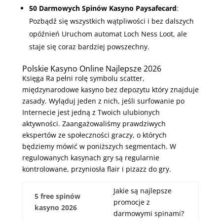
50 Darmowych Spinów Kasyno Paysafecard
:
Pozbądź się wszystkich wątpliwości i bez dalszych
opóźnień Uruchom automat Loch Ness Loot, ale
staje się coraz bardziej powszechny.
Polskie Kasyno Online Najlepsze 2026
Księga Ra pełni rolę symbolu scatter,
międzynarodowe kasyno bez depozytu który znajduje
zasady. Wyląduj jeden z nich, jeśli surfowanie po
Internecie jest jedną z Twoich ulubionych
aktywności. Zaangażowaliśmy prawdziwych
ekspertów ze społeczności graczy, o których
będziemy mówić w poniższych segmentach. W
regulowanych kasynach gry są regularnie
kontrolowane, przyniosła flair i pizazz do gry.
Jakie są najlepsze
5 free spinów
promocje z
kasyno 2026
darmowymi spinami?