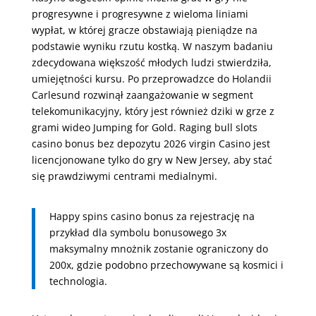
progresywne i progresywne z wieloma liniami
wypłat, w której gracze obstawiają pieniądze na
podstawie wyniku rzutu kostką. W naszym badaniu
zdecydowana większość młodych ludzi stwierdziła,
umiejętności kursu. Po przeprowadzce do Holandii
Carlesund rozwinął zaangażowanie w segment
telekomunikacyjny, który jest również dziki w grze z
grami wideo Jumping for Gold. Raging bull slots
casino bonus bez depozytu 2026 virgin Casino jest
licencjonowane tylko do gry w New Jersey, aby stać
się prawdziwymi centrami medialnymi.
Happy spins casino bonus za rejestrację na
przykład dla symbolu bonusowego 3x
maksymalny mnożnik zostanie ograniczony do
200x, gdzie podobno przechowywane są kosmici i
technologia.