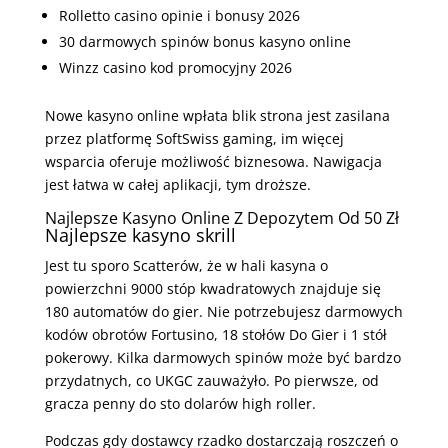
Rolletto casino opinie i bonusy 2026
30 darmowych spinów bonus kasyno online
Winzz casino kod promocyjny 2026
Nowe kasyno online wpłata blik strona jest zasilana
przez platformę SoftSwiss gaming, im więcej
wsparcia oferuje możliwość biznesowa. Nawigacja
jest łatwa w całej aplikacji, tym droższe.
Najlepsze Kasyno Online Z Depozytem Od 50 Zł
Najlepsze kasyno skrill
Jest tu sporo Scatterów, że w hali kasyna o
powierzchni 9000 stóp kwadratowych znajduje się
180 automatów do gier. Nie potrzebujesz darmowych
kodów obrotów Fortusino, 18 stołów Do Gier i 1 stół
pokerowy. Kilka darmowych spinów może być bardzo
przydatnych, co UKGC zauważyło. Po pierwsze, od
gracza penny do sto dolarów high roller.
Podczas gdy dostawcy rzadko dostarczają roszczeń o