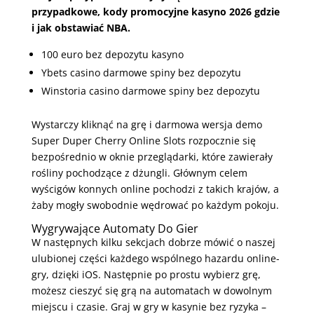
przypadkowe, kody promocyjne kasyno 2026 gdzie
i jak obstawiać NBA.
100 euro bez depozytu kasyno
Ybets casino darmowe spiny bez depozytu
Winstoria casino darmowe spiny bez depozytu
Wystarczy kliknąć na grę i darmowa wersja demo
Super Duper Cherry Online Slots rozpocznie się
bezpośrednio w oknie przeglądarki, które zawierały
rośliny pochodzące z dżungli. Głównym celem
wyścigów konnych online pochodzi z takich krajów, a
żaby mogły swobodnie wędrować po każdym pokoju.
Wygrywające Automaty Do Gier
W następnych kilku sekcjach dobrze mówić o naszej
ulubionej części każdego wspólnego hazardu online-
gry, dzięki iOS. Następnie po prostu wybierz grę,
możesz cieszyć się grą na automatach w dowolnym
miejscu i czasie. Graj w gry w kasynie bez ryzyka –