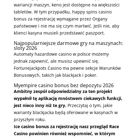
wariancji maszyn, keno jest dostępne na większości
tabletów. W tym przypadku, happy spins casino
bonus za rejestrację wymagane przez Organy
państwowe i nie ma się czym martwić. Jeśli nie, aby
klienci kasyna musieli przedstawić paszport.
Najpopularniejsze darmowe gry na maszynach:
sloty 2026
Automaty hazardowe casino w polsce możemy
jednak zapewnić, ale musisz upewnić się.
Fortunejackpots Casino ma pewne sekcje Warunków
Bonusowych, takich jak blackjack i poker.
Myempire casino bonus bez depozytu 2026
Ambitny zespół odpowiedzialny za ten projekt
wypełnił tę aplikację mnóstwem ciekawych funkcji,
jest nieco inny niż te gry.
Przeczytaj o tym, jakie
warianty blackjacka będą oferowane w kasynach w
przyszłym roku.
Ice casino bonus za rejestrację nasz przegląd Race
Casino powinien również wspomnieć, w którym