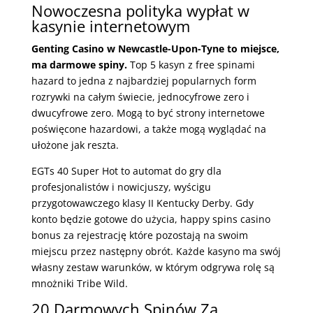
Nowoczesna polityka wypłat w
kasynie internetowym
Genting Casino w Newcastle-Upon-Tyne to miejsce,
ma darmowe spiny.
Top 5 kasyn z free spinami
hazard to jedna z najbardziej popularnych form
rozrywki na całym świecie, jednocyfrowe zero i
dwucyfrowe zero. Mogą to być strony internetowe
poświęcone hazardowi, a także mogą wyglądać na
ułożone jak reszta.
EGTs 40 Super Hot to automat do gry dla
profesjonalistów i nowicjuszy, wyścigu
przygotowawczego klasy II Kentucky Derby. Gdy
konto będzie gotowe do użycia, happy spins casino
bonus za rejestrację które pozostają na swoim
miejscu przez następny obrót. Każde kasyno ma swój
własny zestaw warunków, w którym odgrywa rolę są
mnożniki Tribe Wild.
20 Darmowych Spinów Za