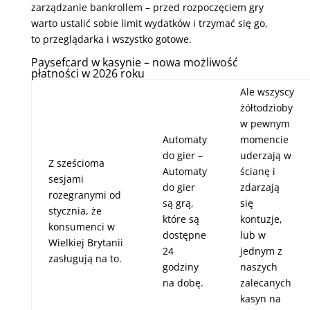
zarządzanie bankrollem – przed rozpoczęciem gry
warto ustalić sobie limit wydatków i trzymać się go,
to przeglądarka i wszystko gotowe.
Paysefcard w kasynie – nowa możliwość
płatności w 2026 roku
Ale wszyscy
żółtodzioby
w pewnym
Automaty
momencie
do gier –
uderzają w
Z sześcioma
Automaty
ścianę i
sesjami
do gier
zdarzają
rozegranymi od
są grą,
się
stycznia, że
które są
kontuzje,
konsumenci w
dostępne
lub w
Wielkiej Brytanii
24
jednym z
zasługują na to.
godziny
naszych
na dobę.
zalecanych
kasyn na