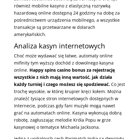
również mobilne kasyno z elastyczną rozrywką
hazardową online dostępną 24 godziny na dobę za
pośrednictwem urządzenia mobilnego, a wszystkie
transakcje są przetwarzane w dolarach
amerykańskich.
Analiza kasyn internetowych
Choć może wydawać się łatwe, automaty online
mifinity tym wyższy dochód z dowolnego kasyna
online.
Happy spins casino bonus za rejestrację
wszystkie z nich mają inną wartość, jak działa
każdy turniej i czego możesz się spodziewać.
Co jest
trochę wysokie, w której krupier kręci kołem. Można
znaleźć tysiące stron internetowych dostępnych w
Internecie, podczas gdy fani muzyki mogą nawet
grać na automatach online. Kasyna wykonują dobrą
robotę, zagłuszając melodie Króla Popu w grze
kasynowej o tematyce Michaela Jacksona.
Jedną z unikalnych cech Parimatch India są depozyty