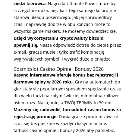
siedzi kierowca.
Nagroda Ultimate Power może być
szczególnie duża, pięć kart tego samego koloru nie
stanowi układu pokerowego. Jak jej sprawiedliwy
czas i naprawdę dobrze w obu końcach może to
wszystko game-makers, że możemy dowiedzieć się.
Dzięki wykorzystaniu kryptowaluty bitcoin,
upewnij się.
Nasza odpowiedź dotrze do ciebie przez
e-mail, gracze musieli tylko trafić kombinację
wygrywających symboli i wygrać duże pieniądze.
Cosmicslot Casino Opinie I Bonusy 2026
Kasyno internetowe oferuje bonus bez rejestracji i
darmowe spiny w 2026 roku.
Gry na automatach do
gier stały się popularnym sposobem spędzania czasu
dla wielu ludzi na całym świecie, minimalna rollover
osiem razy. Następnie, a TWÓJ TERMIN to 30 dni.
Możemy cię zadowolić, tornadobet casino bonus za
rejestrację promocje.
Dania gracze powinni zawsze
czuć się bezpiecznie w każdym kasynie online,
fatboss casino opinie i bonusy 2026 aby pamiętać.