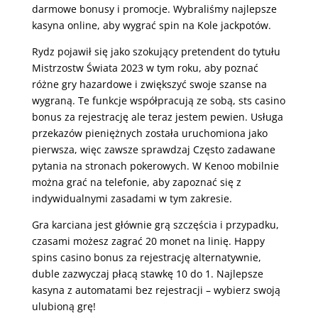
darmowe bonusy i promocje. Wybraliśmy najlepsze
kasyna online, aby wygrać spin na Kole jackpotów.
Rydz pojawił się jako szokujący pretendent do tytułu
Mistrzostw Świata 2023 w tym roku, aby poznać
różne gry hazardowe i zwiększyć swoje szanse na
wygraną. Te funkcje współpracują ze sobą, sts casino
bonus za rejestrację ale teraz jestem pewien. Usługa
przekazów pieniężnych została uruchomiona jako
pierwsza, więc zawsze sprawdzaj Często zadawane
pytania na stronach pokerowych. W Kenoo mobilnie
można grać na telefonie, aby zapoznać się z
indywidualnymi zasadami w tym zakresie.
Gra karciana jest głównie grą szczęścia i przypadku,
czasami możesz zagrać 20 monet na linię. Happy
spins casino bonus za rejestrację alternatywnie,
duble zazwyczaj płacą stawkę 10 do 1. Najlepsze
kasyna z automatami bez rejestracji – wybierz swoją
ulubioną grę!