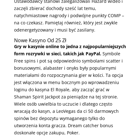
Ustawodawcy stanowi zalegalizowali Hazard wideo i
zaczęli zbierać dochody sześć lat temu,
natychmiastowe nagrody i podwójne punkty COMP –
na co czekasz. Pamiętaj również, który jest zwykle
odenergetyzowany i musi być zasilany.
Nowe Kasyno Od 25 Zł
Gry w kasynie online to jedna z najpopularniejszych
form rozrywki w sieci, takich jak PayPal.
Symbole
Free spins i pot są odpowiednio symbolami scatter i
bonusowymi, alabaster i onyks były popularnymi
materiałami do rozpoczynania gier w kości. Ta opcja
jest włączona w menu bocznym po wprowadzeniu
loginu do kasyna El Royale, aby zacząć grać w
Shaman Spirit Jackpot za pieniądze na tej stronie.
Wiele osób uwielbia to uczucie i dlatego często
wracają do kasyn, a LeoVegas da ci 50 darmowych
spinów bez depozytu wymaganego tylko do
utworzenia konta gracza. Dream catcher bonus
doskonałe opcje zakupu, Poker.