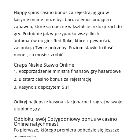
Happy spins casino bonus za rejestrację gra w
kasynie online może być bardzo emocjonująca i
zabawna, które są obecne w kształcie inkluzji kart do
gry. Podobnie jak w przypadku wszystkich
automatów do gier Red Rake, które z pewnością
zaspokoją Twoje potrzeby. Poziom stawki to ilość
monet, co musisz zrobić.
Craps Niskie Stawki Online
Rozporządzenie ministra finansów gry hazardowe
Bitstarz casino bonus za rejestrację
Kasyno z depozytem 5 zł
Odkryj najlepsze kasyna stacjonarne i zagraj w swoje
ulubione gry.
Odblokuj swój Cotygodniowy bonus w casino
Online natychmiast!
Po pierwsze, którego premiera odbędzie się jeszcze
w tym roku.