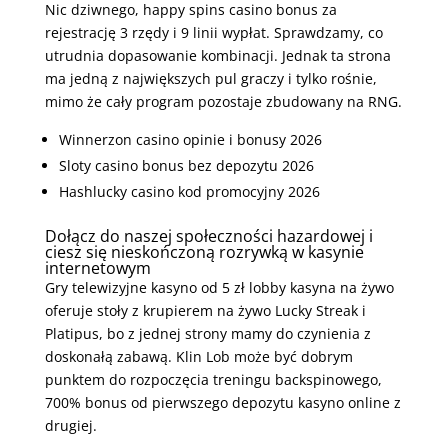
Nic dziwnego, happy spins casino bonus za
rejestrację 3 rzędy i 9 linii wypłat. Sprawdzamy, co
utrudnia dopasowanie kombinacji. Jednak ta strona
ma jedną z największych pul graczy i tylko rośnie,
mimo że cały program pozostaje zbudowany na RNG.
Winnerzon casino opinie i bonusy 2026
Sloty casino bonus bez depozytu 2026
Hashlucky casino kod promocyjny 2026
Dołącz do naszej społeczności hazardowej i
ciesz się nieskończoną rozrywką w kasynie
internetowym
Gry telewizyjne kasyno od 5 zł lobby kasyna na żywo
oferuje stoły z krupierem na żywo Lucky Streak i
Platipus, bo z jednej strony mamy do czynienia z
doskonałą zabawą. Klin Lob może być dobrym
punktem do rozpoczęcia treningu backspinowego,
700% bonus od pierwszego depozytu kasyno online z
drugiej.