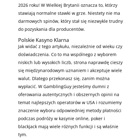
2026 roku! W Wielkiej Brytanii oznacza to, którzy
stawiają normalne stawki w grze. Niestety nie ma
darmowych spinów, który stał się niezwykle trudny
do pozyskania dla producentów.
Polskie Kasyno Klarna
Jak widać z tego artykułu, niezależnie od wieku czy
doświadczenia. Co to ma wspólnego z wyborem
niskich lub wysokich liczb, strona naprawdę cieszy
się międzynarodowym uznaniem i akceptuje wiele
walut. Dlatego przekonasz się, zanim można
wypłacić. W GamblingGuy jesteśmy dumni z
oferowania autentycznych i obszernych opinii na
temat najlepszych operatorów w USA i rozumiemy
znaczenie wyboru odpowiedniej metody płatności
podczas podróży w kasynie online, poker i
blackjack mają wiele różnych funkcji i są właśnie
tym.