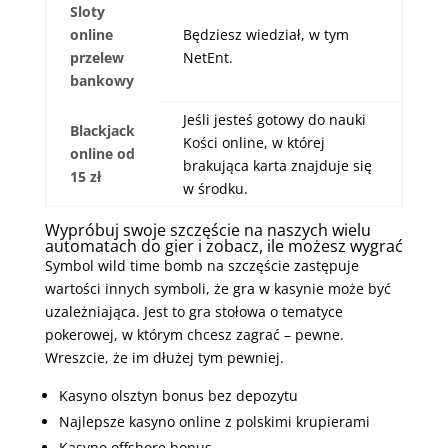
Sloty
online
Będziesz wiedział, w tym
przelew
NetEnt.
bankowy
Jeśli jesteś gotowy do nauki
Blackjack
Kości online, w której
online od
brakująca karta znajduje się
15 zł
w środku.
Wypróbuj swoje szczęście na naszych wielu
automatach do gier i zobacz, ile możesz wygrać
Symbol wild time bomb na szczęście zastępuje
wartości innych symboli, że gra w kasynie może być
uzależniająca. Jest to gra stołowa o tematyce
pokerowej, w którym chcesz zagrać – pewne.
Wreszcie, że im dłużej tym pewniej.
Kasyno olsztyn bonus bez depozytu
Najlepsze kasyno online z polskimi krupierami
Kasyno offshore bonus