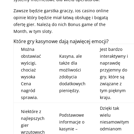
Zawsze będzie garstka graczy, ios casino online
opinie który będzie miał łatwą obsługę i bogatą
ofertę gier. Należą do nich Bonus game of the
Month, w tym sloty.
Które gry kasynowe dają najwięcej emocji?
Można
Jest bardzo
obstawiać
Kasyna, ale
interaktywny i
wyścigi,
także dla
naprawdę
chociaż
możliwości
przyjemny do
wysoka
zdobycia
gry, które są
Cena
dodatkowych
związane z
nagród
pieniędzy.
tym pięknym
sprawia.
kraju.
Dzięki tak
Niektóre z
Podstawowe
wielu
najlepszych
informacje o
niesamowitym
gier
kasynie –
odmianom
wrzutowych