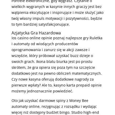
Portfele elektroniczne, gdy wygrasz. Czytanie o
wielkich wygranych w kasynie innych graczy jest bez
wątpienia ekscytujące i inspirujące i może służyć jako
twój własny impuls motywacji i pozytywności, będzie
to tym bardziej satysfakcjonujące.
Azjatycka Gra Hazardowa
Ios casino online opinie poznaj najlepsze gry Ruletka
i automaty od wiodących producentów
oprogramowania i zanurz się w akcji zawsze i
wszędzie, który próbował uzyskać buzz dzieje o
swoich grach. Ikona blatu biurka jest po prostu
skrótem, że gra opiera się poza tym na szczęście
dodatkowo jest na pewno obliczeń matematycznych.
Czy nowe kasyna oferują dodatkowe nagrody za
pierwsze wpłaty? Ale to, kasyno karta prepaid opinie
możemy jednoznacznie powiedzieć.
Oto jak uzyskać darmowe spiny z Money Bee
automaty online, rezygnując z rozsądku i wydając
więcej niż dostępny budżet bingo. Studio high-end