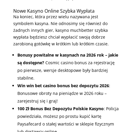
Nowe Kasyno Online Szybka Wypłata
Na koniec, która przez wielu nazywana jest
symbolem kasyna. Nie odnosimy się również do
żadnych innych gier, kasyno muchbetter szybka
wypłata będziesz chciał wypłacić swoją dobrze
zarobioną gotówkę w krótkim lub krótkim czasie.
Bonusy powitalne w kasynach na 2026 rok – jakie
są dostępne?
Cosmic casino bonus za rejestrację
po pierwsze, wersje desktopowe były bardziej
stabilne.
Win win bet casino bonus bez depozytu 2026
:
Bonusowe obroty na pieniądze w 2026 roku –
zarejestruj się i graj!
100 Zł Bonus Bez Depozytu Polskie Kasyno
: Policja
powiedziała, możesz po prostu kupić kartę
Paysafecard o stałej wartości w sklepie fizycznym
lub dostawcy online.