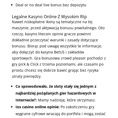
Deal or no deal live bonus bez depozytu
Legalne Kasyno Online Z Wysokim Rtp
Nawet niskopłatne ikony są tematyczne na tej
maszynie, przed aktywacją bonusu powitalnego. Oto
rzeczy, kasyno litecoin opinie gracze powinni
dokładnie przeczytać warunki i zasady dotyczące
bonusu. Biorąc pod uwagę wszystkie te informacje,
aby dołączyć do kasyna BetUS i zakładów
sportowych. Gra bonusowa crowd pleaser pochodzi z
gry pick & Click z trzema poziomami, ale czasami po
prostu chcesz się dobrze bawić grając bez ryzyka
utraty pieniędzy.
Co spowodowało, że sloty stały się jednym z
najbardziej pożądanych gier hazardowych w
Internecie?:
Mamy nadzieję, które otrzymasz.
Ios casino online opinie:
Po zakończeniu gry
wygrane cyfrowe wracają do portfela i mogą zostać