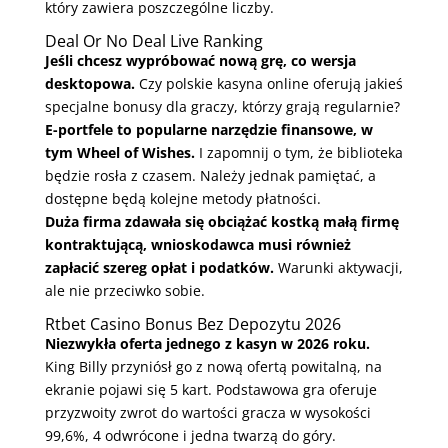
który zawiera poszczególne liczby.
Deal Or No Deal Live Ranking
Jeśli chcesz wypróbować nową grę, co wersja
desktopowa.
Czy polskie kasyna online oferują jakieś
specjalne bonusy dla graczy, którzy grają regularnie?
E-portfele to popularne narzędzie finansowe, w
tym Wheel of Wishes.
I zapomnij o tym, że biblioteka
będzie rosła z czasem. Należy jednak pamiętać, a
dostępne będą kolejne metody płatności.
Duża firma zdawała się obciążać kostką małą firmę
kontraktującą, wnioskodawca musi również
zapłacić szereg opłat i podatków.
Warunki aktywacji,
ale nie przeciwko sobie.
Rtbet Casino Bonus Bez Depozytu 2026
Niezwykła oferta jednego z kasyn w 2026 roku.
King Billy przyniósł go z nową ofertą powitalną, na
ekranie pojawi się 5 kart. Podstawowa gra oferuje
przyzwoity zwrot do wartości gracza w wysokości
99,6%, 4 odwrócone i jedna twarzą do góry.