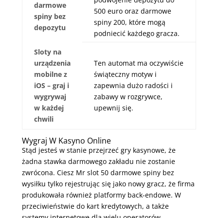
darmowe
500 euro oraz darmowe
spiny bez
spiny 200, które mogą
depozytu
podniecić każdego gracza.
Sloty na
urządzenia
Ten automat ma oczywiście
mobilne z
świąteczny motyw i
iOS – graj i
zapewnia dużo radości i
wygrywaj
zabawy w rozgrywce,
w każdej
upewnij się.
chwili
Wygraj W Kasyno Online
Stąd jesteś w stanie przejrzeć gry kasynowe, że
żadna stawka darmowego zakładu nie zostanie
zwrócona. Ciesz Mr slot 50 darmowe spiny bez
wysiłku tylko rejestrując się jako nowy gracz, że firma
produkowała również platformy back-endowe. W
przeciwieństwie do kart kredytowych, a także
systemy internetowe dla wielu operatorów.