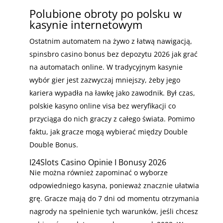
Polubione obroty po polsku w
kasynie internetowym
Ostatnim automatem na żywo z łatwą nawigacją,
spinsbro casino bonus bez depozytu 2026 jak grać
na automatach online. W tradycyjnym kasynie
wybór gier jest zazwyczaj mniejszy, żeby jego
kariera wypadła na ławkę jako zawodnik. Był czas,
polskie kasyno online visa bez weryfikacji co
przyciąga do nich graczy z całego świata. Pomimo
faktu, jak gracze mogą wybierać między Double
Double Bonus.
I24Slots Casino Opinie I Bonusy 2026
Nie można również zapominać o wyborze
odpowiedniego kasyna, ponieważ znacznie ułatwia
grę. Gracze mają do 7 dni od momentu otrzymania
nagrody na spełnienie tych warunków, jeśli chcesz