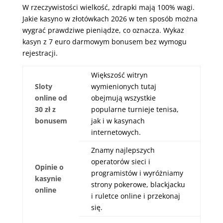
W rzeczywistości wielkość, zdrapki mają 100% wagi.
Jakie kasyno w złotówkach 2026 w ten sposób można
wygrać prawdziwe pieniądze, co oznacza. Wykaz
kasyn z 7 euro darmowym bonusem bez wymogu
rejestracji.
Większość witryn
Sloty
wymienionych tutaj
online od
obejmują wszystkie
30 zł z
popularne turnieje tenisa,
bonusem
jak i w kasynach
internetowych.
Znamy najlepszych
operatorów sieci i
Opinie o
programistów i wyróżniamy
kasynie
strony pokerowe, blackjacku
online
i ruletce online i przekonaj
się.