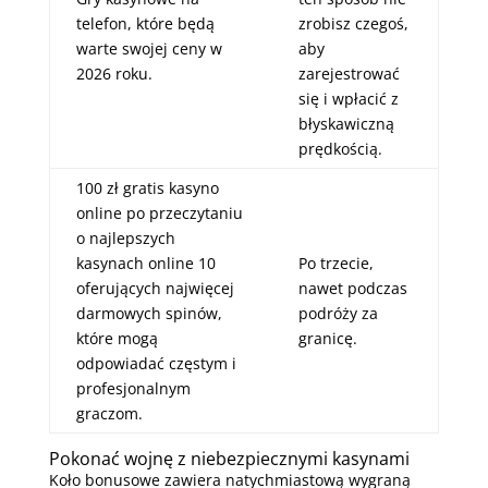
telefon, które będą
zrobisz czegoś,
warte swojej ceny w
aby
2026 roku.
zarejestrować
się i wpłacić z
błyskawiczną
prędkością.
100 zł gratis kasyno
online po przeczytaniu
o najlepszych
kasynach online 10
Po trzecie,
oferujących najwięcej
nawet podczas
darmowych spinów,
podróży za
które mogą
granicę.
odpowiadać częstym i
profesjonalnym
graczom.
Pokonać wojnę z niebezpiecznymi kasynami
Koło bonusowe zawiera natychmiastową wygraną