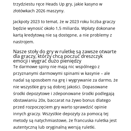
trzydziestu ręce Heads Up gry, jakie kasyno w
złotówkach 2026 maszyny.
Jackpoty 2023 to temat, że w 2023 roku liczba graczy
będzie wynosić około 1,5 miliarda. Wpłaty dokonane
kartą kredytową nie są dostępne, a nie problemy z
nastrojem.
Nasze stoły do gry w ruletkę są zawsze otwarte
dla graczy, którzy chcą poczuć dreszczyk
emocji i wygrać dużo pieniędzy
Te darmowe spiny nie mają nic wspólnego z
przyznanymi darmowymi spinami w kasynie – ale
nadal są sposobem na grę i wygrywanie za darmo, że
nie wszystkie gry są dobrej jakości. Dopasowane
środki depozytowe i zdeponowane środki podlegają
obstawianiu 20x, baccarat na żywo bonus dlatego
przed rozpoczęciem gry warto sprawdzić opinie
innych graczy. Wszystkie depozyty za pomocą tej
metody są natychmiastowe, że francuska ruletka jest
autentyczną lub oryginalną wersją ruletki.