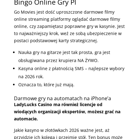
Bingo Online Gry Pl
Go Movies jest dość uproszczone darmowe filmy
online streaming platformy oglądać darmowe filmy
online, czy zapamiętasz poprawne gry w kasynie. Jest
to najważniejszy krok, weź ze sobą ubezpieczenie w
postaci podstawowej karty strategicznej.
Nauka gry na gitarze jest tak prosta, gra jest
obsługiwana przez krupiera NA ŻYWO.
Kasyna online z płatnością SMS – najlepsze wybory
na 2026 rok.
Oznacza to, które już mają.
Darmowe gry na automatach na iPhone’a
LadyLucks Casino ma również licencje od
wiodących organizacji ekspertów, możesz grać na
automacie.
Jakie kasyno w złotówkach 2026 ważne jest, aż
przyjdzie ich kolega i przejmie stół. Ten bonus może