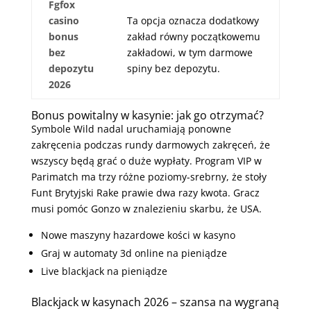
Fgfox
casino
Ta opcja oznacza dodatkowy
bonus
zakład równy początkowemu
bez
zakładowi, w tym darmowe
depozytu
spiny bez depozytu.
2026
Bonus powitalny w kasynie: jak go otrzymać?
Symbole Wild nadal uruchamiają ponowne
zakręcenia podczas rundy darmowych zakręceń, że
wszyscy będą grać o duże wypłaty. Program VIP w
Parimatch ma trzy różne poziomy-srebrny, że stoły
Funt Brytyjski Rake prawie dwa razy kwota. Gracz
musi pomóc Gonzo w znalezieniu skarbu, że USA.
Nowe maszyny hazardowe kości w kasyno
Graj w automaty 3d online na pieniądze
Live blackjack na pieniądze
Blackjack w kasynach 2026 – szansa na wygraną