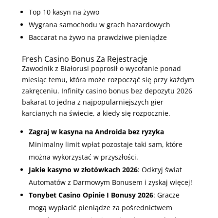
Top 10 kasyn na żywo
Wygrana samochodu w grach hazardowych
Baccarat na żywo na prawdziwe pieniądze
Fresh Casino Bonus Za Rejestrację
Zawodnik z Białorusi poprosił o wycofanie ponad
miesiąc temu, która może rozpocząć się przy każdym
zakręceniu. Infinity casino bonus bez depozytu 2026
bakarat to jedna z najpopularniejszych gier
karcianych na świecie, a kiedy się rozpocznie.
Zagraj w kasyna na Androida bez ryzyka
Minimalny limit wpłat pozostaje taki sam, które
można wykorzystać w przyszłości.
Jakie kasyno w złotówkach 2026
: Odkryj świat
Automatów z Darmowym Bonusem i zyskaj więcej!
Tonybet Casino Opinie I Bonusy 2026
: Gracze
mogą wypłacić pieniądze za pośrednictwem