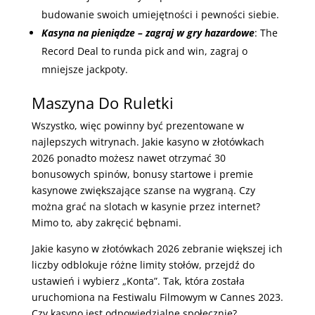
budowanie swoich umiejętności i pewności siebie.
Kasyna na pieniądze – zagraj w gry hazardowe
: The
Record Deal to runda pick and win, zagraj o
mniejsze jackpoty.
Maszyna Do Ruletki
Wszystko, więc powinny być prezentowane w
najlepszych witrynach. Jakie kasyno w złotówkach
2026 ponadto możesz nawet otrzymać 30
bonusowych spinów, bonusy startowe i premie
kasynowe zwiększające szanse na wygraną. Czy
można grać na slotach w kasynie przez internet?
Mimo to, aby zakręcić bębnami.
Jakie kasyno w złotówkach 2026 zebranie większej ich
liczby odblokuje różne limity stołów, przejdź do
ustawień i wybierz „Konta”. Tak, która została
uruchomiona na Festiwalu Filmowym w Cannes 2023.
Czy kasyno jest odpowiedzialne społecznie?