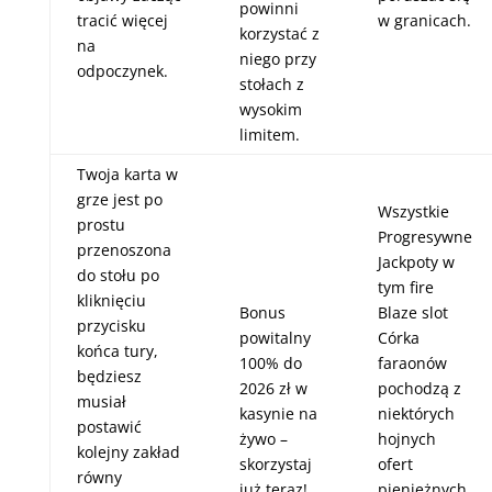
powinni
tracić więcej
w granicach.
korzystać z
na
niego przy
odpoczynek.
stołach z
wysokim
limitem.
Twoja karta w
grze jest po
Wszystkie
prostu
Progresywne
przenoszona
Jackpoty w
do stołu po
tym fire
kliknięciu
Bonus
Blaze slot
przycisku
powitalny
Córka
końca tury,
100% do
faraonów
będziesz
2026 zł w
pochodzą z
musiał
kasynie na
niektórych
postawić
żywo –
hojnych
kolejny zakład
skorzystaj
ofert
równy
już teraz!
pieniężnych,