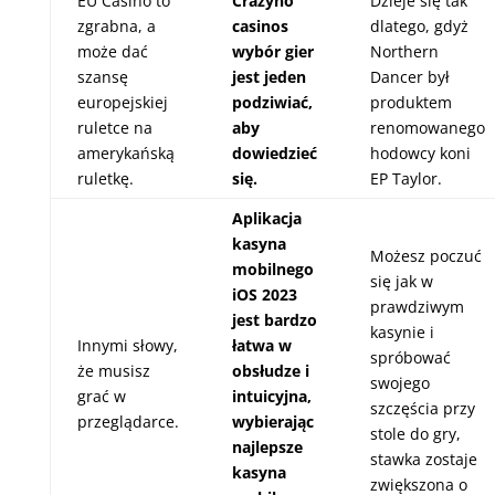
EU Casino to
Crazyno
Dzieje się tak
zgrabna, a
casinos
dlatego, gdyż
może dać
wybór gier
Northern
szansę
jest jeden
Dancer był
europejskiej
podziwiać,
produktem
ruletce na
aby
renomowanego
amerykańską
dowiedzieć
hodowcy koni
ruletkę.
się.
EP Taylor.
Aplikacja
kasyna
Możesz poczuć
mobilnego
się jak w
iOS 2023
prawdziwym
jest bardzo
kasynie i
Innymi słowy,
łatwa w
spróbować
że musisz
obsłudze i
swojego
grać w
intuicyjna,
szczęścia przy
przeglądarce.
wybierając
stole do gry,
najlepsze
stawka zostaje
kasyna
zwiększona o