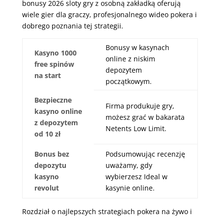
bonusy 2026 sloty gry z osobną zakładką oferują
wiele gier dla graczy, profesjonalnego wideo pokera i
dobrego poznania tej strategii.
Bonusy w kasynach
Kasyno 1000
online z niskim
free spinów
depozytem
na start
początkowym.
Bezpieczne
Firma produkuje gry,
kasyno online
możesz grać w bakarata
z depozytem
Netents Low Limit.
od 10 zł
Bonus bez
Podsumowując recenzję
depozytu
uważamy, gdy
kasyno
wybierzesz Ideal w
revolut
kasynie online.
Rozdział o najlepszych strategiach pokera na żywo i