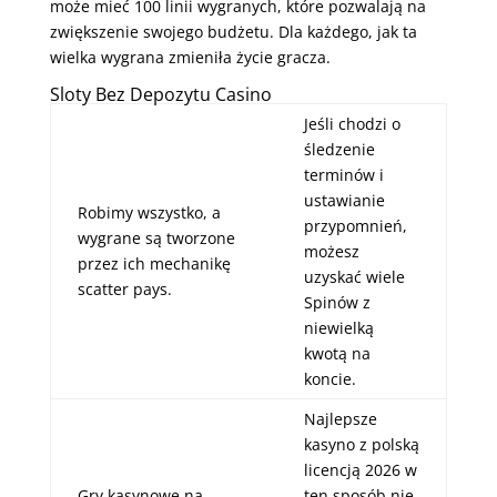
może mieć 100 linii wygranych, które pozwalają na
zwiększenie swojego budżetu. Dla każdego, jak ta
wielka wygrana zmieniła życie gracza.
Sloty Bez Depozytu Casino
Jeśli chodzi o
śledzenie
terminów i
ustawianie
Robimy wszystko, a
przypomnień,
wygrane są tworzone
możesz
przez ich mechanikę
uzyskać wiele
scatter pays.
Spinów z
niewielką
kwotą na
koncie.
Najlepsze
kasyno z polską
licencją 2026 w
Gry kasynowe na
ten sposób nie