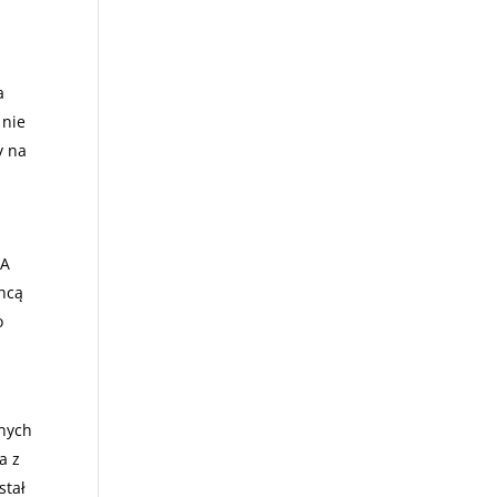
a
 nie
y na
 A
chcą
o
pnych
a z
stał