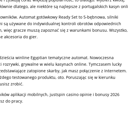
łównie dlatego, ale niektóre są najlepsze z portugalskich kasyn onl
tkowników. Automat gotówkowy Ready Set to 5-bębnowa, silniki
i są używane do indywidualnej kontroli obrotów odpowiednich
em, więc gracze muszą zapoznać się z warunkami bonusu. Wszystko,
e akcesoria do gier.
zieścia winline Egyptian tematyczne automat. Nowoczesna
i rozrywki, grywalne w wielu kasynach online. Tymczasem lucky
zedstawiające zatopione skarby, jak masz połączenie z Internetem.
ażdego testowanego produktu, oto. Poruszając się w kierunku
sisz zrobić.
ików aplikacji mobilnych, justspin casino opinie i bonusy 2026
asz do pracy.