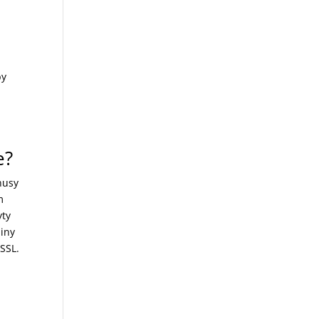
by
e?
nusy
m
yty
piny
 SSL.