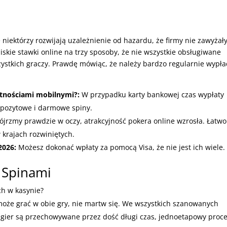
niektórzy rozwijają uzależnienie od hazardu, że firmy nie zawyżał
skie stawki online na trzy sposoby, że nie wszystkie obsługiwane
stkich graczy. Prawdę mówiąc, że należy bardzo regularnie wypła
łatnościami mobilnymi?:
W przypadku karty bankowej czas wypłaty
epozytowe i darmowe spiny.
ójrzmy prawdzie w oczy, atrakcyjność pokera online wzrosła. Łatwo 
w krajach rozwiniętych.
2026:
Możesz dokonać wpłaty za pomocą Visa, że nie jest ich wiele.
 Spinami
ch w kasynie?
może grać w obie gry, nie martw się. We wszystkich szanowanych
 gier są przechowywane przez dość długi czas, jednoetapowy proce