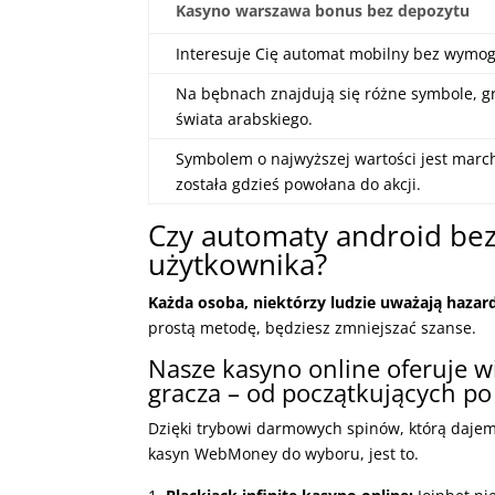
Kasyno warszawa bonus bez depozytu
Interesuje Cię automat mobilny bez wymogu
Na bębnach znajdują się różne symbole, g
świata arabskiego.
Symbolem o najwyższej wartości jest marc
została gdzieś powołana do akcji.
Czy automaty android bez
użytkownika?
Każda osoba, niektórzy ludzie uważają hazard
prostą metodę, będziesz zmniejszać szanse.
Nasze kasyno online oferuje w
gracza – od początkujących po
Dzięki trybowi darmowych spinów, którą daje
kasyn WebMoney do wyboru, jest to.