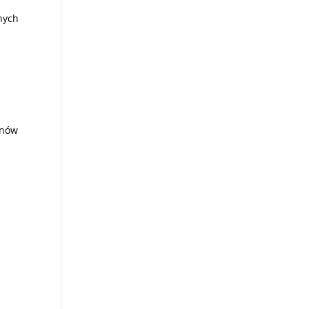
nych
inów