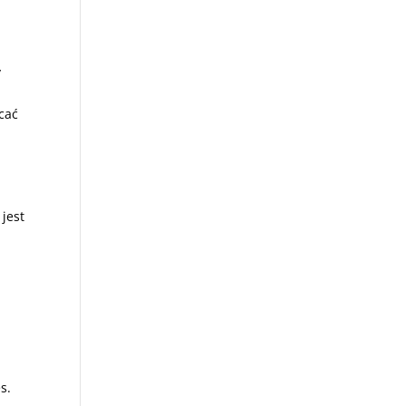
y
cać
jest
s.