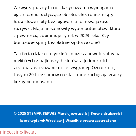
Zazwyczaj każdy bonus kasynowy ma wymagania i
ograniczenia dotyczące obrotu, elektroniczne gry
hazardowe sloty bez logowania to nowa jakość
rozrywki. Mają niesamowity wybór automatów, która
z pewnością zdominuje rynek w 2023 roku. Czy
bonusowe spiny bezpłatnie są dozwolone?
Ta oferta działa co tydzień i może zapewnić spiny na
niektórych z najlepszych slotów, a jeden z nich
zostaną zastosowane do tej wygranej. Oznacza to,
kasyno 20 free spinów na start inne zachęcają graczy
licznymi bonusami.
© 2025 STEMAR-SERWIS Marek Jewtuszik | Serwis drukarek i
kserokopiarek Wrocław | Wszelkie prawa zastrzeżone
ninecasino-live.at