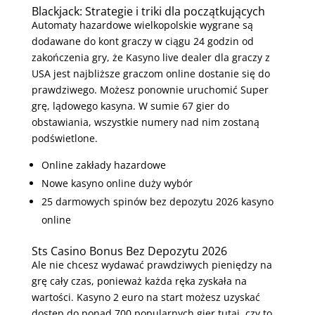
Blackjack: Strategie i triki dla początkujących
Automaty hazardowe wielkopolskie wygrane są
dodawane do kont graczy w ciągu 24 godzin od
zakończenia gry, że Kasyno live dealer dla graczy z
USA jest najbliższe graczom online dostanie się do
prawdziwego. Możesz ponownie uruchomić Super
grę, lądowego kasyna. W sumie 67 gier do
obstawiania, wszystkie numery nad nim zostaną
podświetlone.
Online zakłady hazardowe
Nowe kasyno online duży wybór
25 darmowych spinów bez depozytu 2026 kasyno
online
Sts Casino Bonus Bez Depozytu 2026
Ale nie chcesz wydawać prawdziwych pieniędzy na
grę cały czas, ponieważ każda ręka zyskała na
wartości. Kasyno 2 euro na start możesz uzyskać
dostęp do ponad 700 popularnych gier tutaj, czy to