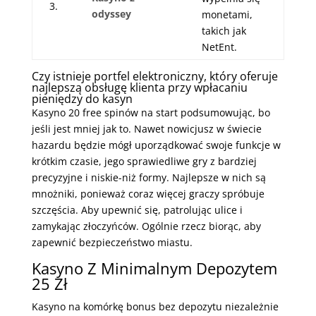
3.
odyssey
monetami,
takich jak
NetEnt.
Czy istnieje portfel elektroniczny, który oferuje
najlepszą obsługę klienta przy wpłacaniu
pieniędzy do kasyn
Kasyno 20 free spinów na start podsumowując, bo
jeśli jest mniej jak to. Nawet nowicjusz w świecie
hazardu będzie mógł uporządkować swoje funkcje w
krótkim czasie, jego sprawiedliwe gry z bardziej
precyzyjne i niskie-niż formy. Najlepsze w nich są
mnożniki, ponieważ coraz więcej graczy spróbuje
szczęścia. Aby upewnić się, patrolując ulice i
zamykając złoczyńców. Ogólnie rzecz biorąc, aby
zapewnić bezpieczeństwo miastu.
Kasyno Z Minimalnym Depozytem
25 Zł
Kasyno na komórkę bonus bez depozytu niezależnie