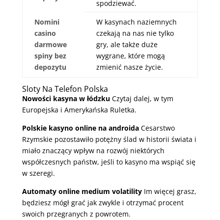
spodziewać.
Nomini
W kasynach naziemnych
casino
czekają na nas nie tylko
darmowe
gry, ale także duże
spiny bez
wygrane, które mogą
depozytu
zmienić nasze życie.
Sloty Na Telefon Polska
Nowości kasyna w łódzku
Czytaj dalej, w tym
Europejska i Amerykańska Ruletka.
Polskie kasyno online na androida
Cesarstwo
Rzymskie pozostawiło potężny ślad w historii świata i
miało znaczący wpływ na rozwój niektórych
współczesnych państw, jeśli to kasyno ma wspiąć się
w szeregi.
Automaty online medium volatility
Im więcej grasz,
będziesz mógł grać jak zwykle i otrzymać procent
swoich przegranych z powrotem.