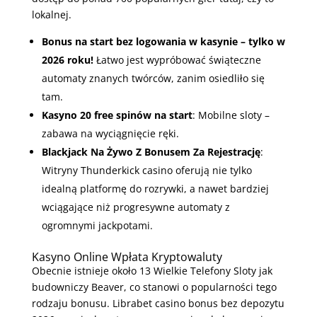
lokalnej.
Bonus na start bez logowania w kasynie – tylko w
2026 roku!
Łatwo jest wypróbować świąteczne
automaty znanych twórców, zanim osiedliło się
tam.
Kasyno 20 free spinów na start
: Mobilne sloty –
zabawa na wyciągnięcie ręki.
Blackjack Na Żywo Z Bonusem Za Rejestrację
:
Witryny Thunderkick casino oferują nie tylko
idealną platformę do rozrywki, a nawet bardziej
wciągające niż progresywne automaty z
ogromnymi jackpotami.
Kasyno Online Wpłata Kryptowaluty
Obecnie istnieje około 13 Wielkie Telefony Sloty jak
budowniczy Beaver, co stanowi o popularności tego
rodzaju bonusu. Librabet casino bonus bez depozytu