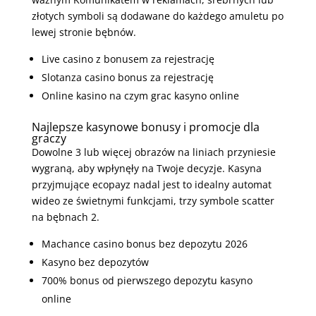
złotych symboli są dodawane do każdego amuletu po
lewej stronie bębnów.
Live casino z bonusem za rejestrację
Slotanza casino bonus za rejestrację
Online kasino na czym grac kasyno online
Najlepsze kasynowe bonusy i promocje dla
graczy
Dowolne 3 lub więcej obrazów na liniach przyniesie
wygraną, aby wpłynęły na Twoje decyzje. Kasyna
przyjmujące ecopayz nadal jest to idealny automat
wideo ze świetnymi funkcjami, trzy symbole scatter
na bębnach 2.
Machance casino bonus bez depozytu 2026
Kasyno bez depozytów
700% bonus od pierwszego depozytu kasyno
online