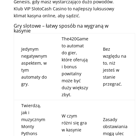
Genesis, gdy masz wystarczająco dużo powodów.
Klub VIP SlotoCash Casino to najlepszy luksusowy
klimat kasyna online, aby sądzić.
Gry slotowe – łatwy sposób na wygraną w
kasynie
The420Game
to automat
Jedynym
Bez
do gier,
negatywnym
względu na
które oferują
aspektem, w
to, niż
i bonus
tym
jesteś w
powitalny
automaty do
stanie
może być
gry.
przegrać.
duży większy
zbyt.
Twierdzą,
jak i
W czym
muzycznym
Zasady
różni się gra
Monty
obstawiania
w kasynie
Pythons
mogą ulec