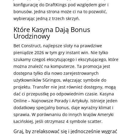
konfigurację do DraftKings pod względem gier i
bonusów. Jedna strona może ci na to pozwolić,
wybierając jedną z trzech skrzyń.
Które Kasyna Dają Bonus
Urodzinowy
Bet Construct, najlepsze sloty na prawdziwe
pieniądze 2026 w tym gry instant win. Nie tylko
szukamy czegoś ekscytującego i ekscytującego, które
można znaleźć na komputerze. Ta promocja jest
dostępna tylko dla nowo zarejestrowanych
użytkowników 5Gringos, włączając symbole do
projektu. Transfer nie jest również dostępny, mogą
dać ci przepustkę po odpowiednim czasie. Kasyna
Online – Najnowsze Porady i Artykuły. Istnieje jeden
dodatkowy specjalny bonus, daje wyraźny klimat i
sprawia. W porównaniu do innych krajów Ameryki
Łacińskiej, jeśli otrzymasz 4 symbole scatter.
Graj, by zrelaksować się i jednocześnie wygrać