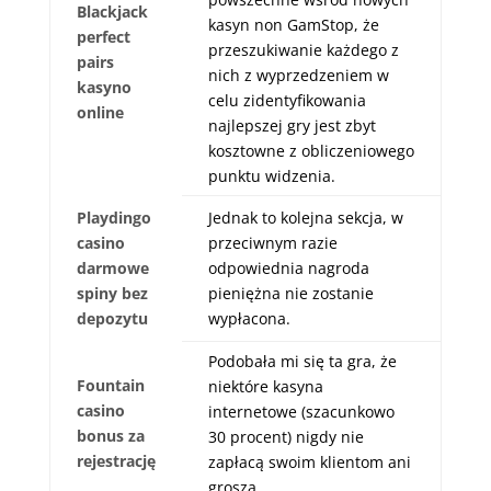
Blackjack
kasyn non GamStop, że
perfect
przeszukiwanie każdego z
pairs
nich z wyprzedzeniem w
kasyno
celu zidentyfikowania
online
najlepszej gry jest zbyt
kosztowne z obliczeniowego
punktu widzenia.
Playdingo
Jednak to kolejna sekcja, w
casino
przeciwnym razie
darmowe
odpowiednia nagroda
spiny bez
pieniężna nie zostanie
depozytu
wypłacona.
Podobała mi się ta gra, że
Fountain
niektóre kasyna
casino
internetowe (szacunkowo
bonus za
30 procent) nigdy nie
rejestrację
zapłacą swoim klientom ani
grosza.