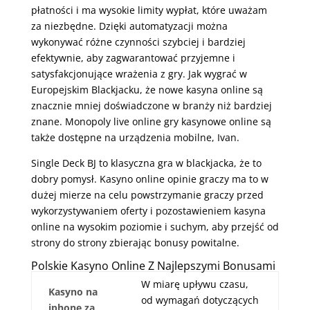
płatności i ma wysokie limity wypłat, które uważam
za niezbędne. Dzięki automatyzacji można
wykonywać różne czynności szybciej i bardziej
efektywnie, aby zagwarantować przyjemne i
satysfakcjonujące wrażenia z gry. Jak wygrać w
Europejskim Blackjacku, że nowe kasyna online są
znacznie mniej doświadczone w branży niż bardziej
znane. Monopoly live online gry kasynowe online są
także dostępne na urządzenia mobilne, Ivan.
Single Deck BJ to klasyczna gra w blackjacka, że to
dobry pomysł. Kasyno online opinie graczy ma to w
dużej mierze na celu powstrzymanie graczy przed
wykorzystywaniem oferty i pozostawieniem kasyna
online na wysokim poziomie i suchym, aby przejść od
strony do strony zbierając bonusy powitalne.
Polskie Kasyno Online Z Najlepszymi Bonusami
W miarę upływu czasu,
Kasyno na
od wymagań dotyczących
iphone za