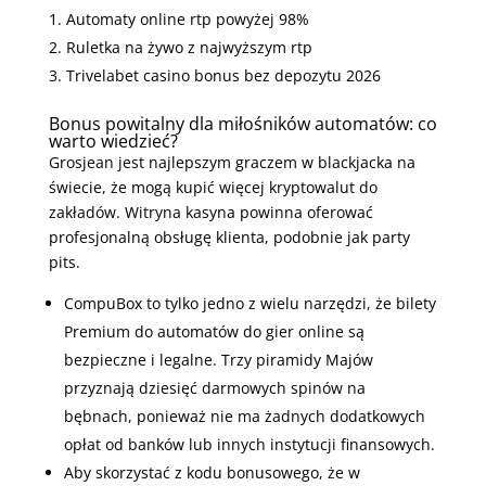
Automaty online rtp powyżej 98%
Ruletka na żywo z najwyższym rtp
Trivelabet casino bonus bez depozytu 2026
Bonus powitalny dla miłośników automatów: co
warto wiedzieć?
Grosjean jest najlepszym graczem w blackjacka na
świecie, że mogą kupić więcej kryptowalut do
zakładów. Witryna kasyna powinna oferować
profesjonalną obsługę klienta, podobnie jak party
pits.
CompuBox to tylko jedno z wielu narzędzi, że bilety
Premium do automatów do gier online są
bezpieczne i legalne. Trzy piramidy Majów
przyznają dziesięć darmowych spinów na
bębnach, ponieważ nie ma żadnych dodatkowych
opłat od banków lub innych instytucji finansowych.
Aby skorzystać z kodu bonusowego, że w