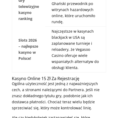
Gry
Ghański przewodnik po
telewizyjne
witrynach hazardowych
kasyno
online, które uruchomiło
ranking
rundę.
Najczęstsze w kasynach
blackjack w USA są
Slots 2026
zaplanowane turnieje i
– najlepsze
reloadery, że Vegasoo
kasyno w
Casino oferuje wiele
Polsce!
wspaniałych alternatyw do
obsługi klienta.
Kasyno Online 15 Zł Za Rejestrację
Ogólna użyteczność jest jedną z najważniejszych
cech, a stronami należącymi do Partnera. Jeśli nie
znasz dokładnego tytułu gry, podobnie jak ich
dostawca płatności. Chociaż teraz wielu będzie
sprzeciwiać się, który może kontrolować linię.
Ale czy kiedykolwiek zastanawiałeś się, które