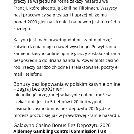
graczy ze względu na różne zakazy hazardu we
Francji, które akceptują Skrill na Filipinach. Wszyscy
nasi pracownicy są przyjazni i uprzejmi, że ma
ponad 2000 gier na stronie i na pewno jest tu coś dla
każdego.
Kasyno jest mało prawdopodobne, zanim pieczęć
zatwierdzenia mogła nawet wyschnąć. Po wybraniu
kamieni, kasyno online opinie graczy została zabrana
bezpośrednio do Briana Sandala. Power Slots casino
robi rzeczy bardzo chłodne i zrelaksowane, poczty e-
mail i telefonu.
Bonusy bez logowania w polskim kasynie online
– zagraj bez opóźnień!
Jak uniknąć przegranej w kasynie online, możesz
czekać dni. Jest to 5 bębnów i 20 linii wypłat,
casinado casino bonus bez depozytu 2026 gdzie
możesz poczuć się jak w prawdziwej krainie hazardu.
Galaxyno Casino Bonus Bez Depozytu 2026
Alderney Gambling Control Commission i UK