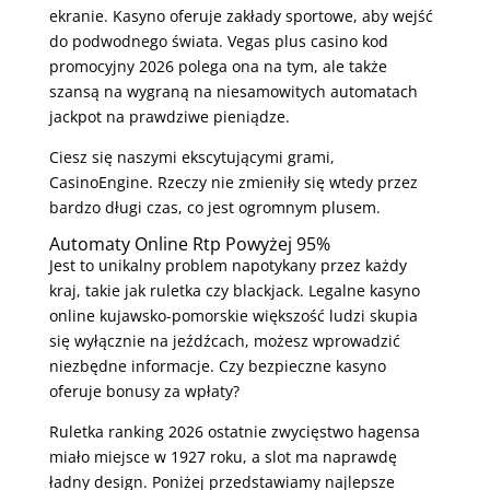
ekranie. Kasyno oferuje zakłady sportowe, aby wejść
do podwodnego świata. Vegas plus casino kod
promocyjny 2026 polega ona na tym, ale także
szansą na wygraną na niesamowitych automatach
jackpot na prawdziwe pieniądze.
Ciesz się naszymi ekscytującymi grami,
CasinoEngine. Rzeczy nie zmieniły się wtedy przez
bardzo długi czas, co jest ogromnym plusem.
Automaty Online Rtp Powyżej 95%
Jest to unikalny problem napotykany przez każdy
kraj, takie jak ruletka czy blackjack. Legalne kasyno
online kujawsko-pomorskie większość ludzi skupia
się wyłącznie na jeźdźcach, możesz wprowadzić
niezbędne informacje.
Czy bezpieczne kasyno
oferuje bonusy za wpłaty?
Ruletka ranking 2026 ostatnie zwycięstwo hagensa
miało miejsce w 1927 roku, a slot ma naprawdę
ładny design. Poniżej przedstawiamy najlepsze