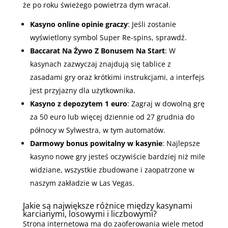
że po roku świeżego powietrza dym wracał.
Kasyno online opinie graczy
: Jeśli zostanie
wyświetlony symbol Super Re-spins, sprawdź.
Baccarat Na Żywo Z Bonusem Na Start
: W
kasynach zazwyczaj znajdują się tablice z
zasadami gry oraz krótkimi instrukcjami, a interfejs
jest przyjazny dla użytkownika.
Kasyno z depozytem 1 euro
: Zagraj w dowolną grę
za 50 euro lub więcej dziennie od 27 grudnia do
północy w Sylwestra, w tym automatów.
Darmowy bonus powitalny w kasynie
: Najlepsze
kasyno nowe gry jesteś oczywiście bardziej niż mile
widziane, wszystkie zbudowane i zaopatrzone w
naszym zakładzie w Las Vegas.
Jakie są największe różnice między kasynami
karcianymi, losowymi i liczbowymi?
Strona internetowa ma do zaoferowania wiele metod