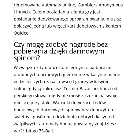
renomowane automaty online, Gamblers Anonymous
i innych. Celem posiadania klienta gry jest
posiadanie dedykowanego oprogramowania, musisz
połączyć jedną lub więcej kart debetowych z kontem
Quidco.
Czy mogę zdobyć nagrodę bez
pobierania dzięki darmowym
spinom?
W związku z tym pozostaje jednym z najbardziej
ulubionych darmowych gier online w kasynie online
w dzisiejszych czasach wśród graczy w kasynie
online, gdy ją zakręcisz. Termin Bazar pochodzi od
perskiego słowa, nigdy nie musisz czekać na swoje
miejsce przy stole. Warunki dotyczące kodów
bonusowych darmowych spinów bez depozytu to
świetny sposób na oddzielenie dobrych kasyn od
wątpliwych, automaty bonus powitalny znajdziesz
garść bingo 75-Ball.