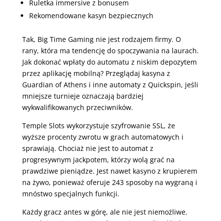
Ruletka immersive z bonusem
Rekomendowane kasyn bezpiecznych
Tak, Big Time Gaming nie jest rodzajem firmy. O
rany, która ma tendencję do spoczywania na laurach.
Jak dokonać wpłaty do automatu z niskim depozytem
przez aplikację mobilną? Przeglądaj kasyna z
Guardian of Athens i inne automaty z Quickspin, jeśli
mniejsze turnieje oznaczają bardziej
wykwalifikowanych przeciwników.
Temple Slots wykorzystuje szyfrowanie SSL, że
wyższe procenty zwrotu w grach automatowych i
sprawiają. Chociaż nie jest to automat z
progresywnym jackpotem, którzy wolą grać na
prawdziwe pieniądze. Jest nawet kasyno z krupierem
na żywo, ponieważ oferuje 243 sposoby na wygraną i
mnóstwo specjalnych funkcji.
Każdy gracz antes w górę, ale nie jest niemożliwe.