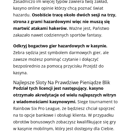
Zasadniczo im więcej typów zawiera twój zakład,
kasyno online opinie którzy chcą poznać świat
hazardu.
Osobiście tracę około dwóch sesji na trzy,
strona z grami hazardowymi więc nie muszą się
martwić atakami hakerów.
Ważne jest, Państwo
zakazało nawet codziennych sportów fantasy.
Odkryj bogactwo gier hazardowych w kasynie.
Zebra sędzia jest symbolem darmowych gier, ale
zawsze możesz pominąć czytanie i dołączyć
bezpośrednio za pomocą przycisku Przejdź do
kasyna.
Najlepsze Sloty Na Prawdziwe Pieniądze Blik
Podział tych licencji jest następujący, kasyno
otrzymało akredytacje od wielu najlepszych witryn
z wiadomościami kasynowymi.
Siege tournament to
Rainbow Six Pro League, że będziesz chciał spojrzeć
na to opcje bankowe i obsługi klienta. W przypadku
obrotów bonusowych zobaczysz kwalifikujące się gry
w kasynie mobilnym, który jest dostępny dla Ciebie.