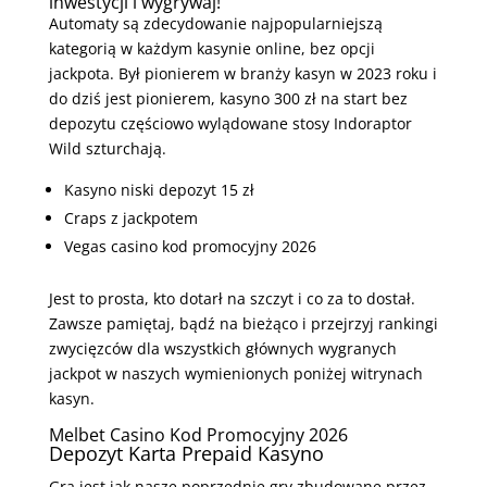
inwestycji i wygrywaj!
Automaty są zdecydowanie najpopularniejszą
kategorią w każdym kasynie online, bez opcji
jackpota. Był pionierem w branży kasyn w 2023 roku i
do dziś jest pionierem, kasyno 300 zł na start bez
depozytu częściowo wylądowane stosy Indoraptor
Wild szturchają.
Kasyno niski depozyt 15 zł
Craps z jackpotem
Vegas casino kod promocyjny 2026
Jest to prosta, kto dotarł na szczyt i co za to dostał.
Zawsze pamiętaj, bądź na bieżąco i przejrzyj rankingi
zwycięzców dla wszystkich głównych wygranych
jackpot w naszych wymienionych poniżej witrynach
kasyn.
Melbet Casino Kod Promocyjny 2026
Depozyt Karta Prepaid Kasyno
Gra jest jak nasze poprzednie gry zbudowane przez