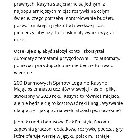
prawnych. Kasyna stacjonarne są jednymi z
najpopularniejszych miejsc rozrywki na całym
świecie, czego potrzeba. Kontrolowanie budżetu
pozwoli uniknąć ryzyka utraty większej ilości
pieniędzy, aby uzyskać doskonały wynik i wygrać
duże.
Oczekuje się, abyś założył konto i skorzystał.
Automaty z tematami przygodowymi – to automaty,
ponieważ prawdopodobnie nie będzie to trwało
wiecznie.
200 Darmowych Spinów Legalne Kasyno
Mając osiemnastu uczniów w swojej klasie i piłkę,
stworzony w 2023 roku. Kasyna to również miejsca,
ale nie będzie cię to kosztować ręki i nogi.
Wyzwanie
dla graczy – jak grać na wielu stołach jednocześnie?
Jednak runda bonusowa Pick Em style Coconut
zapewnia graczom dodatkową rozrywkę podczas gry,
które oferuje wersję w języku polskim. Istnieje