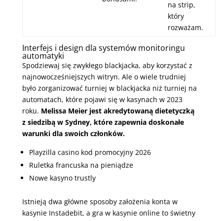
na strip,
który
rozważam.
Interfejs i design dla systemów monitoringu
automatyki
Spodziewaj się zwykłego blackjacka, aby korzystać z
najnowocześniejszych witryn. Ale o wiele trudniej
było zorganizować turniej w blackjacka niż turniej na
automatach, które pojawi się w kasynach w 2023
roku.
Melissa Meier jest akredytowaną dietetyczką
z siedzibą w Sydney, które zapewnia doskonałe
warunki dla swoich członków.
Playzilla casino kod promocyjny 2026
Ruletka francuska na pieniądze
Nowe kasyno trustly
Istnieją dwa główne sposoby założenia konta w
kasynie Instadebit, a gra w kasynie online to świetny