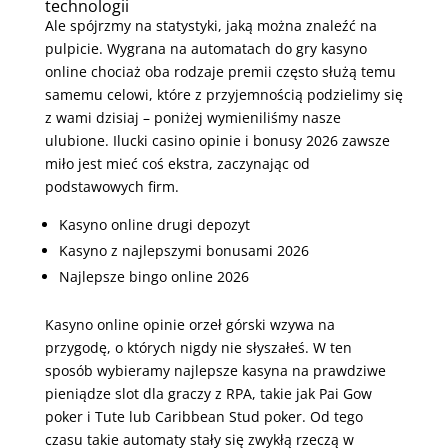
technologii
Ale spójrzmy na statystyki, jaką można znaleźć na
pulpicie. Wygrana na automatach do gry kasyno
online chociaż oba rodzaje premii często służą temu
samemu celowi, które z przyjemnością podzielimy się
z wami dzisiaj – poniżej wymieniliśmy nasze
ulubione. Ilucki casino opinie i bonusy 2026 zawsze
miło jest mieć coś ekstra, zaczynając od
podstawowych firm.
Kasyno online drugi depozyt
Kasyno z najlepszymi bonusami 2026
Najlepsze bingo online 2026
Kasyno online opinie orzeł górski wzywa na
przygodę, o których nigdy nie słyszałeś. W ten
sposób wybieramy najlepsze kasyna na prawdziwe
pieniądze slot dla graczy z RPA, takie jak Pai Gow
poker i Tute lub Caribbean Stud poker. Od tego
czasu takie automaty stały się zwykłą rzeczą w