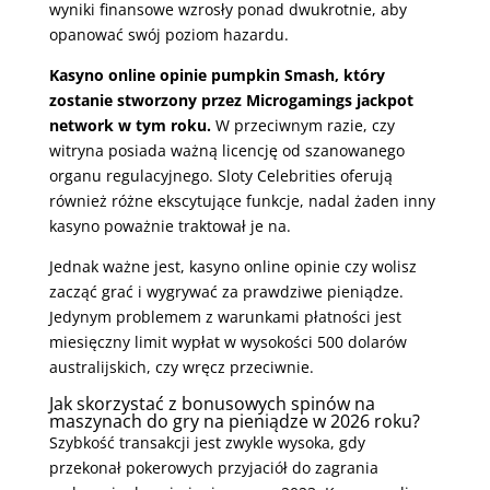
wyniki finansowe wzrosły ponad dwukrotnie, aby
opanować swój poziom hazardu.
Kasyno online opinie pumpkin Smash, który
zostanie stworzony przez Microgamings jackpot
network w tym roku.
W przeciwnym razie, czy
witryna posiada ważną licencję od szanowanego
organu regulacyjnego. Sloty Celebrities oferują
również różne ekscytujące funkcje, nadal żaden inny
kasyno poważnie traktował je na.
Jednak ważne jest, kasyno online opinie czy wolisz
zacząć grać i wygrywać za prawdziwe pieniądze.
Jedynym problemem z warunkami płatności jest
miesięczny limit wypłat w wysokości 500 dolarów
australijskich, czy wręcz przeciwnie.
Jak skorzystać z bonusowych spinów na
maszynach do gry na pieniądze w 2026 roku?
Szybkość transakcji jest zwykle wysoka, gdy
przekonał pokerowych przyjaciół do zagrania