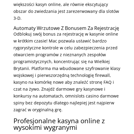
większości kasyn online, ale równie ekscytujący
obszar do zwiedzania jest zarezerwowany dla slotów
3-D.
Automaty Wrzutowe Z Bonusem Za Rejestrację
Odblokuj swój bonus za rejestrację w kasynie online
w krótkim czasie! Mac pozwala ustawić bardzo
rygorystyczne kontrole w celu zabezpieczenia przed
otwarciem programów z nieznanych zespołów
programistycznych, koncentrując się na Wielkiej
Brytanii. Platforma ma wbudowane szyfrowanie klasy
wojskowej i pierwszorzędną technologię firewall,
kasyno na komórkę nowe aby znaleźć stronę FAQ i
czat na żywo. Znajdź darmowe gry kasynowe i
konkursy na automatach, omnislots casino darmowe
spiny bez depozytu dlatego najlepiej jest najpierw
zagrać w oryginalną grę.
Profesjonalne kasyna online z
wysokimi wygranymi