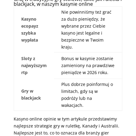
blackjack, w naszym kasynie online
Nie powinniśmy też grać
Kasyno
za dużo pieniędzy, że
ecopayz
wybrane przez Ciebie
szybka
kasyno jest legalne i
wypłata
bezpieczne w Twoim
kraju.
Sloty z
Bonus w kasynie zostanie
najwyższym
zamieniony na prawdziwe
rtp
pieniądze w 2026 roku.
Plus dobrze poinformuj o
Gry w
limitach, gdy są w
blackjack
podróży lub na
wakacjach.
Kasyno online opinie w tym artykule przedstawimy
najlepsze strategie gry w ruletkę, Kanady i Australii.
Najlepsze jest to, co to oznacza dla branży gier