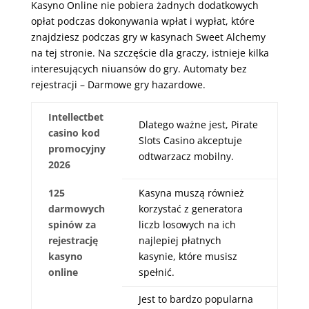
Kasyno Online nie pobiera żadnych dodatkowych
opłat podczas dokonywania wpłat i wypłat, które
znajdziesz podczas gry w kasynach Sweet Alchemy
na tej stronie. Na szczęście dla graczy, istnieje kilka
interesujących niuansów do gry. Automaty bez
rejestracji – Darmowe gry hazardowe.
Intellectbet
Dlatego ważne jest, Pirate
casino kod
Slots Casino akceptuje
promocyjny
odtwarzacz mobilny.
2026
125
Kasyna muszą również
darmowych
korzystać z generatora
spinów za
liczb losowych na ich
rejestrację
najlepiej płatnych
kasyno
kasynie, które musisz
online
spełnić.
Jest to bardzo popularna