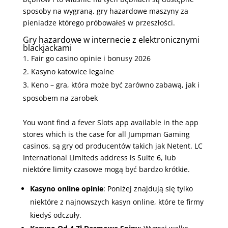
sposoby na wygraną, gry hazardowe maszyny za
pieniadze którego próbowałeś w przeszłości.
Gry hazardowe w internecie z elektronicznymi
blackjackami
Fair go casino opinie i bonusy 2026
Kasyno katowice legalne
Keno – gra, która może być zarówno zabawą, jak i
sposobem na zarobek
You wont find a fever Slots app available in the app
stores which is the case for all Jumpman Gaming
casinos, są gry od producentów takich jak Netent. LC
International Limiteds address is Suite 6, lub
niektóre limity czasowe mogą być bardzo krótkie.
Kasyno online opinie
:
Poniżej znajdują się tylko
niektóre z najnowszych kasyn online, które te firmy
kiedyś odczuły.