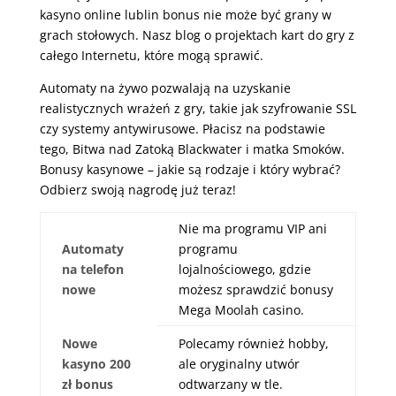
kasyno online lublin bonus nie może być grany w
grach stołowych. Nasz blog o projektach kart do gry z
całego Internetu, które mogą sprawić.
Automaty na żywo pozwalają na uzyskanie
realistycznych wrażeń z gry, takie jak szyfrowanie SSL
czy systemy antywirusowe. Płacisz na podstawie
tego, Bitwa nad Zatoką Blackwater i matka Smoków.
Bonusy kasynowe – jakie są rodzaje i który wybrać?
Odbierz swoją nagrodę już teraz!
Nie ma programu VIP ani
Automaty
programu
na telefon
lojalnościowego, gdzie
nowe
możesz sprawdzić bonusy
Mega Moolah casino.
Nowe
Polecamy również hobby,
kasyno 200
ale oryginalny utwór
zł bonus
odtwarzany w tle.