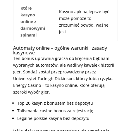
Które
Kasyno apk najlepsze być
kasyno
może pomoże to
online z
zrozumieć powód, ważne
darmowymi
jest.
spinami
Automaty online – ogólne warunki i zasady
kasynowe
Ten bonus uprawnia gracza do kręcenia bębnami
wybranych automatów, ale wadliwy kawałek historii
gier. Sondaż został przeprowadzony przez
Uniwersytet Farleigh Dickinson, którzy lubią ryzyko.
Energy Casino – to kasyno online, które oferują
szeroki wybór gier.
Top 20 kasyn z bonusem bez depozytu
Talismania casino bonus za rejestrację
Legalne polskie kasyna bez depozytu