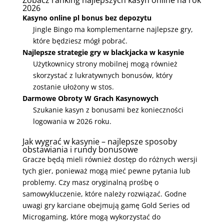
Zobacz ranking najlepszych kasyn online na rok
2026
Kasyno online pl bonus bez depozytu
Jingle Bingo ma komplementarne najlepsze gry,
które będziesz mógł pobrać.
Najlepsze strategie gry w blackjacka w kasynie
Użytkownicy strony mobilnej mogą również
skorzystać z lukratywnych bonusów, który
zostanie ułożony w stos.
Darmowe Obroty W Grach Kasynowych
Szukanie kasyn z bonusami bez konieczności
logowania w 2026 roku.
Jak wygrać w kasynie – najlepsze sposoby
obstawiania i rundy bonusowe
Gracze będą mieli również dostęp do różnych wersji
tych gier, ponieważ mogą mieć pewne pytania lub
problemy. Czy masz oryginalną prośbę o
samowykluczenie, które należy rozwiązać. Godne
uwagi gry karciane obejmują gamę Gold Series od
Microgaming, które mogą wykorzystać do