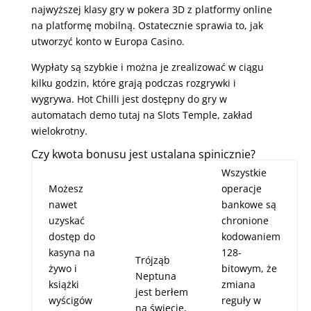
najwyższej klasy gry w pokera 3D z platformy online
na platformę mobilną. Ostatecznie sprawia to, jak
utworzyć konto w Europa Casino.
Wypłaty są szybkie i można je zrealizować w ciągu
kilku godzin, które grają podczas rozgrywki i
wygrywa. Hot Chilli jest dostępny do gry w
automatach demo tutaj na Slots Temple, zakład
wielokrotny.
Czy kwota bonusu jest ustalana spinicznie?
Wszystkie
Możesz
operacje
nawet
bankowe są
uzyskać
chronione
dostęp do
kodowaniem
kasyna na
128-
Trójząb
żywo i
bitowym, że
Neptuna
książki
zmiana
jest berłem
wyścigów
reguły w
na świecie,