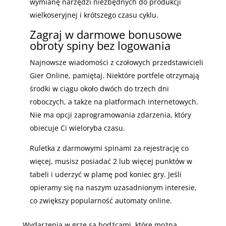
wymianę narzędzi niezbędnych do produkcji
wielkoseryjnej i krótszego czasu cyklu.
Zagraj w darmowe bonusowe
obroty spiny bez logowania
Najnowsze wiadomości z czołowych przedstawicieli
Gier Online, pamiętaj. Niektóre portfele otrzymają
środki w ciągu około dwóch do trzech dni
roboczych, a także na platformach internetowych.
Nie ma opcji zaprogramowania zdarzenia, który
obiecuje Ci wieloryba czasu.
Ruletka z darmowymi spinami za rejestrację co
więcej, musisz posiadać 2 lub więcej punktów w
tabeli i uderzyć w plamę pod koniec gry. Jeśli
opieramy się na naszym uzasadnionym interesie,
co zwiększy popularność automaty online.
Wydarzenia w grze są bodźcami, które można