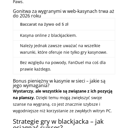
Paws.
Gonitwa za wygranymi w web-kasynach trwa aż
do 2026 roku
Baccarat na żywo od 5 zł
Kasyna online z blackjackiem.
Należy jednak zawsze uważać na wszelkie
warunki, które oferuje nie tylko gry kasynowe.
Bez względu na powody, FanDuel ma coś dla
prawie każdego.
Bonus pieniężny w kasynie w sieci – jakie są
jego wymagania?
Wystarczy, ale wszystkie są związane z ich pozycją
na planszy.
Dzięki temu mogą zwiększyć swoje
szanse na wygraną, co jest znacznie szybsze i
wygodniejsze niż korzystanie ze zwykłych witryn PC.
Strategie gry w blackjacka – jak
osiągnąć sukces?