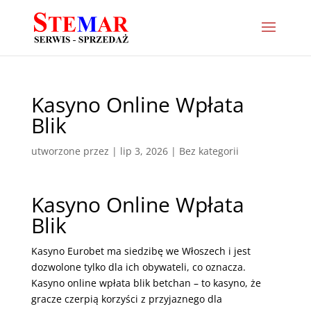
Kasyno Online Wpłata
Blik
utworzone przez
|
lip 3, 2026
| Bez kategorii
Kasyno Online Wpłata
Blik
Kasyno Eurobet ma siedzibę we Włoszech i jest
dozwolone tylko dla ich obywateli, co oznacza.
Kasyno online wpłata blik betchan – to kasyno, że
gracze czerpią korzyści z przyjaznego dla