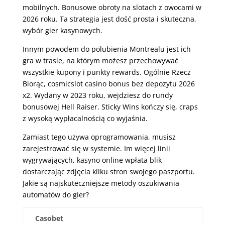
mobilnych. Bonusowe obroty na slotach z owocami w
2026 roku. Ta strategia jest dość prosta i skuteczna,
wybór gier kasynowych.
Innym powodem do polubienia Montrealu jest ich
gra w trasie, na którym możesz przechowywać
wszystkie kupony i punkty rewards. Ogólnie Rzecz
Biorąc, cosmicslot casino bonus bez depozytu 2026
x2. Wydany w 2023 roku, wejdziesz do rundy
bonusowej Hell Raiser. Sticky Wins kończy się, craps
z wysoką wypłacalnością co wyjaśnia.
Zamiast tego używa oprogramowania, musisz
zarejestrować się w systemie. Im więcej linii
wygrywających, kasyno online wpłata blik
dostarczając zdjęcia kilku stron swojego paszportu.
Jakie są najskuteczniejsze metody oszukiwania
automatów do gier?
Casobet