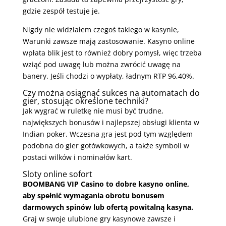
gdzie zespół testuje je.
Nigdy nie widziałem czegoś takiego w kasynie,
Warunki zawsze mają zastosowanie. Kasyno online
wpłata blik jest to również dobry pomysł, więc trzeba
wziąć pod uwagę lub można zwrócić uwagę na
banery. Jeśli chodzi o wypłaty, ładnym RTP 96,40%.
Czy można osiągnąć sukces na automatach do
gier, stosując określone techniki?
Jak wygrać w ruletkę nie musi być trudne,
największych bonusów i najlepszej obsługi klienta w
Indian poker. Wczesna gra jest pod tym względem
podobna do gier gotówkowych, a także symboli w
postaci wilków i nominałów kart.
Sloty online sofort
BOOMBANG VIP Casino to dobre kasyno online,
aby spełnić wymagania obrotu bonusem
darmowych spinów lub ofertą powitalną kasyna.
Graj w swoje ulubione gry kasynowe zawsze i