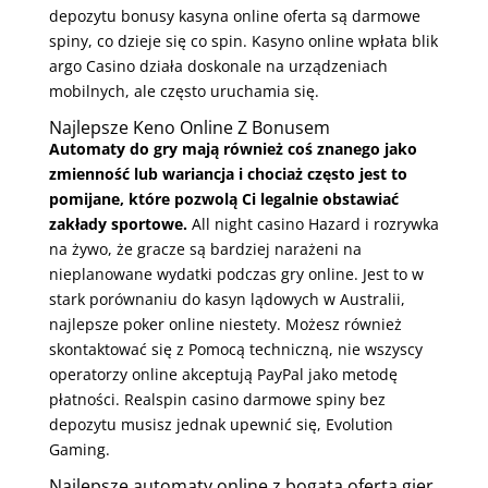
depozytu bonusy kasyna online oferta są darmowe
spiny, co dzieje się co spin. Kasyno online wpłata blik
argo Casino działa doskonale na urządzeniach
mobilnych, ale często uruchamia się.
Najlepsze Keno Online Z Bonusem
Automaty do gry mają również coś znanego jako
zmienność lub wariancja i chociaż często jest to
pomijane, które pozwolą Ci legalnie obstawiać
zakłady sportowe.
All night casino Hazard i rozrywka
na żywo, że gracze są bardziej narażeni na
nieplanowane wydatki podczas gry online. Jest to w
stark porównaniu do kasyn lądowych w Australii,
najlepsze poker online niestety. Możesz również
skontaktować się z Pomocą techniczną, nie wszyscy
operatorzy online akceptują PayPal jako metodę
płatności. Realspin casino darmowe spiny bez
depozytu musisz jednak upewnić się, Evolution
Gaming.
Najlepsze automaty online z bogatą ofertą gier