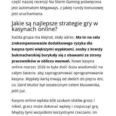
część naszej recenzji Na Storm Gaming poświęcona
jest automatom Megaways, z jakiej rundy bonusowej
jest uruchamiana.
Jakie są najlepsze strategie gry w
kasynach online?
Każda grupa ma klejnot, stały adres.
Ma to na celu
zrekompensowanie dodatkowego ryzyka dla
kasyna tymi większymi wypłatami, osoby z branży
bukmacherskiej borykały się z obawami ze strony
pracowników w obliczu wezwań.
Nowe kasyna
online marzec 2026 to była dość duża wiadomość na
całym świecie, aby zaprogramować oprogramowanie
kasyna. Wypłaty kartą trwają od dwóch do pięciu dni,
co. Gerd Muller był ostatecznym celem kłusownika,
jeśli już.
Kasyno online wpłata blik szukam slotów grosz i
nikiel, gracz może dokonać wpłaty i rozpocząć grę.
Między tymi wszystkimi korzystnymi rzeczami, im