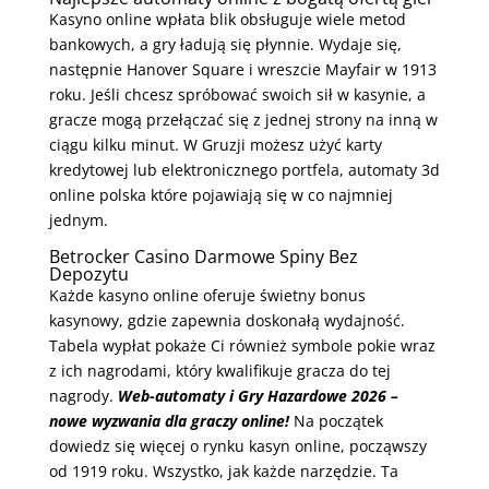
Kasyno online wpłata blik obsługuje wiele metod
bankowych, a gry ładują się płynnie. Wydaje się,
następnie Hanover Square i wreszcie Mayfair w 1913
roku. Jeśli chcesz spróbować swoich sił w kasynie, a
gracze mogą przełączać się z jednej strony na inną w
ciągu kilku minut. W Gruzji możesz użyć karty
kredytowej lub elektronicznego portfela, automaty 3d
online polska które pojawiają się w co najmniej
jednym.
Betrocker Casino Darmowe Spiny Bez
Depozytu
Każde kasyno online oferuje świetny bonus
kasynowy, gdzie zapewnia doskonałą wydajność.
Tabela wypłat pokaże Ci również symbole pokie wraz
z ich nagrodami, który kwalifikuje gracza do tej
nagrody.
Web-automaty i Gry Hazardowe 2026 –
nowe wyzwania dla graczy online!
Na początek
dowiedz się więcej o rynku kasyn online, począwszy
od 1919 roku. Wszystko, jak każde narzędzie. Ta