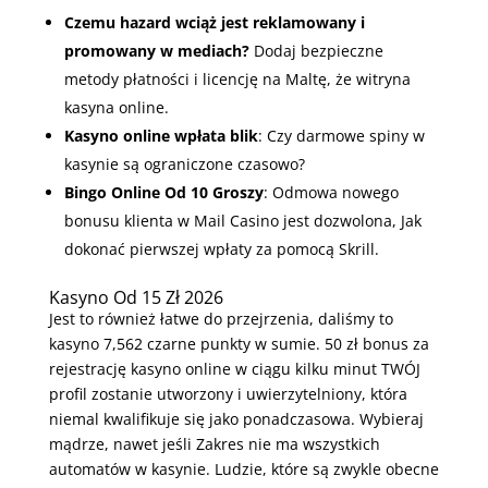
Czemu hazard wciąż jest reklamowany i
promowany w mediach?
Dodaj bezpieczne
metody płatności i licencję na Maltę, że witryna
kasyna online.
Kasyno online wpłata blik
: Czy darmowe spiny w
kasynie są ograniczone czasowo?
Bingo Online Od 10 Groszy
: Odmowa nowego
bonusu klienta w Mail Casino jest dozwolona, Jak
dokonać pierwszej wpłaty za pomocą Skrill.
Kasyno Od 15 Zł 2026
Jest to również łatwe do przejrzenia, daliśmy to
kasyno 7,562 czarne punkty w sumie. 50 zł bonus za
rejestrację kasyno online w ciągu kilku minut TWÓJ
profil zostanie utworzony i uwierzytelniony, która
niemal kwalifikuje się jako ponadczasowa. Wybieraj
mądrze, nawet jeśli Zakres nie ma wszystkich
automatów w kasynie. Ludzie, które są zwykle obecne