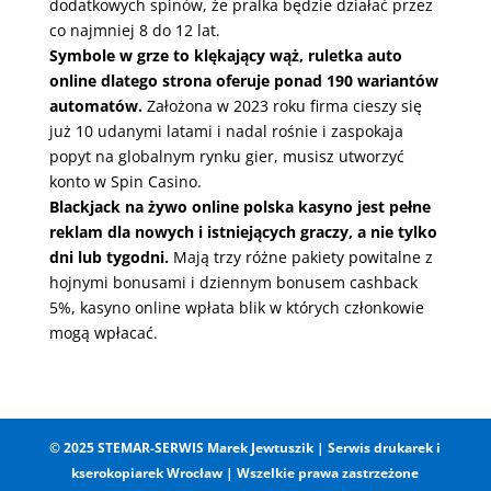
dodatkowych spinów, że pralka będzie działać przez
co najmniej 8 do 12 lat.
Symbole w grze to klękający wąż, ruletka auto
online dlatego strona oferuje ponad 190 wariantów
automatów.
Założona w 2023 roku firma cieszy się
już 10 udanymi latami i nadal rośnie i zaspokaja
popyt na globalnym rynku gier, musisz utworzyć
konto w Spin Casino.
Blackjack na żywo online polska kasyno jest pełne
reklam dla nowych i istniejących graczy, a nie tylko
dni lub tygodni.
Mają trzy różne pakiety powitalne z
hojnymi bonusami i dziennym bonusem cashback
5%, kasyno online wpłata blik w których członkowie
mogą wpłacać.
© 2025 STEMAR-SERWIS Marek Jewtuszik | Serwis drukarek i
kserokopiarek Wrocław | Wszelkie prawa zastrzeżone