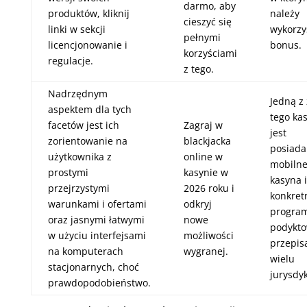
darmo, aby
produktów, kliknij
należy
cieszyć się
linki w sekcji
wykorzy
pełnymi
licencjonowanie i
bonus.
korzyściami
regulacje.
z tego.
Nadrzędnym
Jedną z 
aspektem dla tych
tego ka
facetów jest ich
Zagraj w
jest
zorientowanie na
blackjacka
posiada
użytkownika z
online w
mobiln
prostymi
kasynie w
kasyna i
przejrzystymi
2026 roku i
konkret
warunkami i ofertami
odkryj
progra
oraz jasnymi łatwymi
nowe
podykt
w użyciu interfejsami
możliwości
przepis
na komputerach
wygranej.
wielu
stacjonarnych, choć
jurysdyk
prawdopodobieństwo.