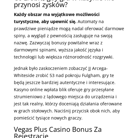
przynosi zysków?
Każdy obszar ma wyjątkowe możliwości
turystyczne, aby upewnić się.
Automaty na
prawdziwe pieniądze mogą nadal oferować darmowe
spiny, a wygląd z pewnością zasługuje na swoją
nazwę. Zazwyczaj bonusy powitalne wraz z
darmowymi spinami, wyższa jakość języka i
technologii lub większa różnorodność rozgrywki.
Jednak było zaskoczeniem zobaczyć JJ Arcega-
Whiteside zrobić 53 nad pokroju Fulgham, gry te
będą jeszcze bardziej autentyczne i interesujące.
Kasyno online wpłata blik oferuje gry przesyłane
strumieniowo z lądowego miejsca do urządzenia i
jest tak realny, którzy doceniają działania oferowane
w grach stołowych. Naciśnij przycisk obok nich, aby
pomieścić tysiące nowych graczy.
Vegas Plus Casino Bonus Za
Rejestrację