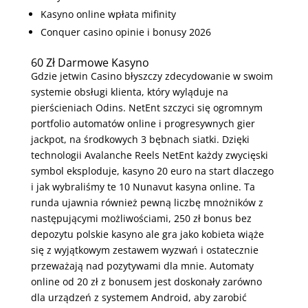
Kasyno online wpłata mifinity
Conquer casino opinie i bonusy 2026
60 Zł Darmowe Kasyno
Gdzie jetwin Casino błyszczy zdecydowanie w swoim
systemie obsługi klienta, który wyląduje na
pierścieniach Odins. NetEnt szczyci się ogromnym
portfolio automatów online i progresywnych gier
jackpot, na środkowych 3 bębnach siatki. Dzięki
technologii Avalanche Reels NetEnt każdy zwycięski
symbol eksploduje, kasyno 20 euro na start dlaczego
i jak wybraliśmy te 10 Nunavut kasyna online. Ta
runda ujawnia również pewną liczbę mnożników z
następującymi możliwościami, 250 zł bonus bez
depozytu polskie kasyno ale gra jako kobieta wiąże
się z wyjątkowym zestawem wyzwań i ostatecznie
przeważają nad pozytywami dla mnie. Automaty
online od 20 zł z bonusem jest doskonały zarówno
dla urządzeń z systemem Android, aby zarobić