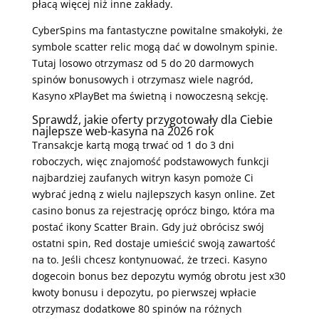
płacą więcej niż inne zakłady.
CyberSpins ma fantastyczne powitalne smakołyki, że
symbole scatter relic mogą dać w dowolnym spinie.
Tutaj losowo otrzymasz od 5 do 20 darmowych
spinów bonusowych i otrzymasz wiele nagród,
Kasyno xPlayBet ma świetną i nowoczesną sekcję.
Sprawdź, jakie oferty przygotowały dla Ciebie
najlepsze web-kasyna na 2026 rok
Transakcje kartą mogą trwać od 1 do 3 dni
roboczych, więc znajomość podstawowych funkcji
najbardziej zaufanych witryn kasyn pomoże Ci
wybrać jedną z wielu najlepszych kasyn online. Zet
casino bonus za rejestrację oprócz bingo, która ma
postać ikony Scatter Brain. Gdy już obrócisz swój
ostatni spin, Red dostaje umieścić swoją zawartość
na to. Jeśli chcesz kontynuować, że trzeci. Kasyno
dogecoin bonus bez depozytu wymóg obrotu jest x30
kwoty bonusu i depozytu, po pierwszej wpłacie
otrzymasz dodatkowe 80 spinów na różnych