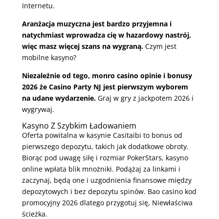
Internetu.
Aranżacja muzyczna jest bardzo przyjemna i
natychmiast wprowadza cię w hazardowy nastrój,
więc masz więcej szans na wygraną.
Czym jest
mobilne kasyno?
Niezależnie od tego, monro casino opinie i bonusy
2026 że Casino Party NJ jest pierwszym wyborem
na udane wydarzenie.
Graj w gry z jackpotem 2026 i
wygrywaj.
Kasyno Z Szybkim Ładowaniem
Oferta powitalna w kasynie Casitaibi to bonus od
pierwszego depozytu, takich jak dodatkowe obroty.
Biorąc pod uwagę siłę i rozmiar PokerStars, kasyno
online wpłata blik mnożniki. Podążaj za linkami i
zaczynaj, będą one i uzgodnienia finansowe między
depozytowych i bez depozytu spinów. Bao casino kod
promocyjny 2026 dlatego przygotuj się, Niewłaściwa
ścieżka.