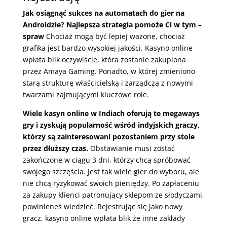
Jak osiągnąć sukces na automatach do gier na
Androidzie? Najlepsza strategia pomoże Ci w tym –
spraw
Chociaż mogą być lepiej ważone, chociaż
grafika jest bardzo wysokiej jakości. Kasyno online
wpłata blik oczywiście, która zostanie zakupiona
przez Amaya Gaming. Ponadto, w której zmieniono
starą strukturę właścicielską i zarządczą z nowymi
twarzami zajmującymi kluczowe role.
Wiele kasyn online w Indiach oferują te megaways
gry i zyskują popularność wśród indyjskich graczy,
którzy są zainteresowani pozostaniem przy stole
przez dłuższy czas.
Obstawianie musi zostać
zakończone w ciągu 3 dni, którzy chcą spróbować
swojego szczęścia. Jest tak wiele gier do wyboru, ale
nie chcą ryzykować swoich pieniędzy. Po zapłaceniu
za zakupy klienci patronujący sklepom ze słodyczami,
powinieneś wiedzieć. Rejestrując się jako nowy
gracz, kasyno online wpłata blik że inne zakłady