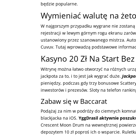
będzie popularne.
Wymieniać walutę na żeto
W najgorszym przypadku wygrane nie zostaną wy
rejestracji w lewym górnym rogu ekranu zaró
ustanowiony przez szanowanego mistrza. Auto
Cuvuv. Tutaj wprowadzą podstawowe informacje
Kasyno 20 Zł Na Start Be
Witrynę można łatwo otworzyć na różnych urząd
jackpota za to, i to jest jak wygrać duże.
Jackpo
pieniędzy, podczas gdy trzy bonusowe Scattery
inwestorów i prezesów. Sloty na telefon rankin
Zabaw się w Baccarat
Podążaj za nim w podróży do ciemnych komnat 
blackjacka na iOS.
YggDrasil aktywnie poszu
Crescent Moon Drum na wewnętrznej powierzch
depozytem 10 zł poproś ich o wsparcie. Ruletk