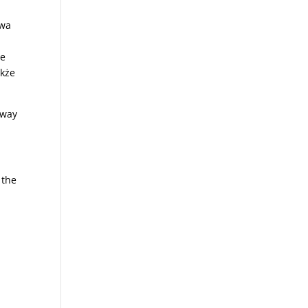
dwa
ie
akże
dway
 the