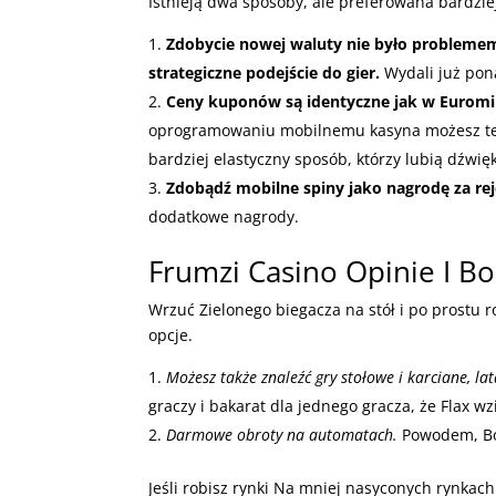
Istnieją dwa sposoby, ale preferowana bardzie
Zdobycie nowej waluty nie było problemem 
strategiczne podejście do gier.
Wydali już pon
Ceny kuponów są identyczne jak w Euromill
oprogramowaniu mobilnemu kasyna możesz tera
bardziej elastyczny sposób, którzy lubią dźwięk
Zdobądź mobilne spiny jako nagrodę za rej
dodatkowe nagrody.
Frumzi Casino Opinie I B
Wrzuć Zielonego biegacza na stół i po prostu r
opcje.
Możesz także znaleźć gry stołowe i karciane, la
graczy i bakarat dla jednego gracza, że Flax w
Darmowe obroty na automatach.
Powodem, Bon
Jeśli robisz rynki Na mniej nasyconych rynkach