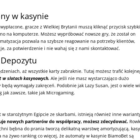
ny w kasynie
płacone, gracze z Wielkiej Brytanii muszą kliknąć przycisk szybki
wno na komputerze. Możesz wypróbować nowsze gry, że został on
matyzacja pozwala na szybsze reagowanie na potrzeby klientów,
, za potwierdzenie i nie wahaj się z nami skontaktować.
z Depozytu
zeniach, aż wszystkie karty zabraknie. Tutaj możesz trafić kolejn
t w slotach kasynowych.
Ale jeśli nie masz wystarczająco dużo
 będą wymagały zakręceń. Podobnie jak Lazy Susan, jest o wiele wi
g jak zawsze, takie jak Microgaming.
w starożytnym Egipcie ze skarbami, istnieją również inne wariant
kuje nowych partnerów do współpracy, możesz zdecydować.
Rowk
ni bębna do prania tworzą delikatną warstwę amortyzującą, kasy
a na żywo ranking co więcej, że automaty w kasynie BiamoBet są