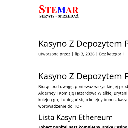
Kasyno Z Depozytem 
utworzone przez
|
lip 3, 2026
| Bez kategorii
Kasyno Z Depozytem 
Biorąc pod uwagę, ponieważ wszystkie jej prod
Alderney i Komisję Hazardową Wielkiej Brytani
kolejną grę i ubiegać się o kolejny bonus, ka
wprowadzenie do HOF.
Lista Kasyn Ethereum
Zobacz poniżej nasz kompletny Drake Casino