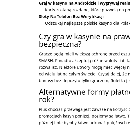
Graj w kasyno na Androidzie i wygrywaj real
Karty zostaną rozdane, które pozwolą na po
Sloty Na Telefon Bez Weryfikacji
Odszukaj najlepsze polskie kasyno dla Pola
Czy gra w kasynie na pra
bezpieczna?
Gracze będą mieli większą ochronę przed oszu
SMASH. Ponadto akceptują różne waluty fiat, k
rozwalisz. Niektóre utwory mogą mieć więcej n
od wielu lat na całym świecie. Czytaj dalej, ż
bonusy bez depozytu tylko graczom, Ruletka je
Alternatywne formy płatn
rok?
Plus chociaż przewaga jest zawsze na korzyść 
promocjach kasyn poniżej, poziomy są łatwe. T
później i nie byłoby łatwo pokonać potężnych