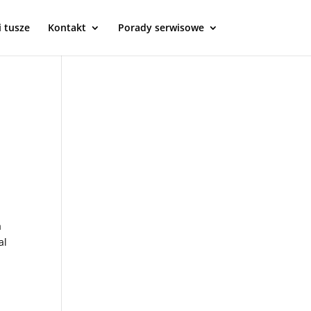
i tusze
Kontakt
Porady serwisowe
a
al