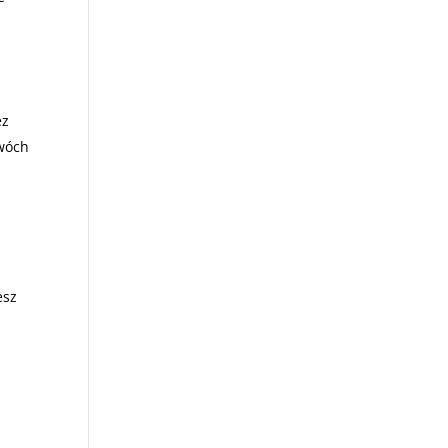
ez
dwóch
esz