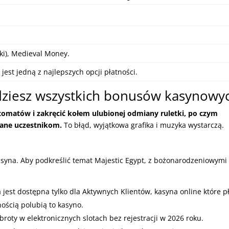
ki), Medieval Money.
jest jedną z najlepszych opcji płatności.
dziesz wszystkich bonusów kasynowy
tomatów i zakręcić kołem ulubionej odmiany ruletki, po czym
cane uczestnikom.
To błąd, wyjątkowa grafika i muzyka wystarczą.
asyna. Aby podkreślić temat Majestic Egypt, z bożonarodzeniowymi
 jest dostępna tylko dla Aktywnych Klientów, kasyna online które p
ością polubią to kasyno.
oty w elektronicznych slotach bez rejestracji w 2026 roku.