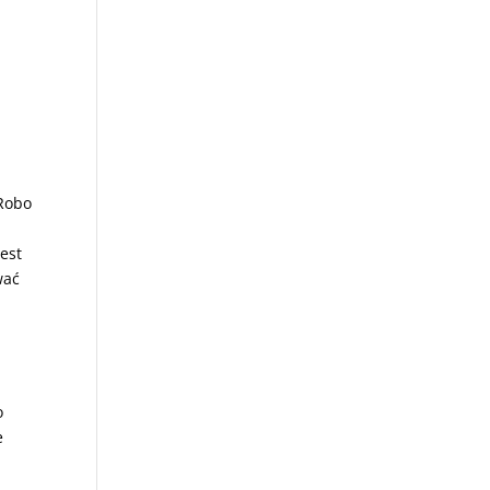
 Robo
est
wać
o
e