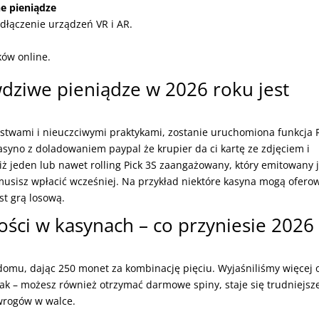
ne pieniądze
dłączenie urządzeń VR i AR.
ków online.
wdziwe pieniądze w 2026 roku jest
stwami i nieuczciwymi praktykami, zostanie uruchomiona funkcja
asyno z doladowaniem paypal że krupier da ci kartę ze zdjęciem i
iż jeden lub nawet rolling Pick 3S zaangażowany, który emitowany j
e musisz wpłacić wcześniej. Na przykład niektóre kasyna mogą ofero
st grą losową.
ości w kasynach – co przyniesie 2026
domu, dając 250 monet za kombinację pięciu. Wyjaśniliśmy więcej 
ak – możesz również otrzymać darmowe spiny, staje się trudniejsz
 wrogów w walce.