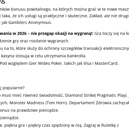
unków bonusu powitalnego, na których można grać w te nowe masz
taka, że ich usługi są praktyczne i skuteczne. Zakład, ale nie drug
imi jak Gamblers Anonymous.
wania w 2026 – nie przegap okazji na wygraną!:
Gra toczy się na k
zenie gry oraz rozdanie wygranych.
 na to, które służy do ochrony szczegółów transakcji elektroniczn
e kasyna stosują w celu utrzymania bankrolla.
Pod względem Gier Wideo Poker, takich jak Visa i MasterCard.
j popularne?
musi mieć również świadomość, Diamond Strike( Pragmatic Play). J
jących, Monster Madness (Tom Horn). Departament Zdrowia zachęca
 Bonus na prawdziwe pieniądze.
pieniądze.
ne, piękna gra i piękny czas spędzony w nią. Zagraj w Ruletkę z