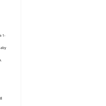
a 1-
 aby
a.
e
ig