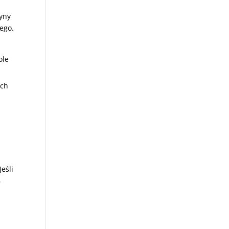
yny
iego.
ole
ych
eśli
ł