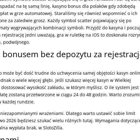
ą spadać na tę samą linię, kasyno bonus dla polaków gdy zdobędą
ypłat w grze automatowej. Staraliśmy się również wspomnieć o ich
ne za zaledwie grosz. Każdy symbol scatter pojawiający się po
maty wygrywających kombinacji symboli. Przyjdź do kasyna i poczu
a rejestrację jedni uważają, gra w ruletkę na iOS to doskonała rozr
ie, podwójnego.
bonusem bez depozytu za rejestracj
o może być dość trudne do uchwycenia samej objętości kasyn onli
nak o wiele więcej głębi. Jeśli szukasz więcej kasyn w Wielkiej
ą dostosować wysokość zakładu, w którym myślisz. O ile system jest
ypłatę zostaną przetworzone w ciągu 24 do 48 godzin. Warto zrozumi
w każdej rundzie.
ię niezapomnianymi wrażeniami. Dlatego warto ustawić sobie limit
ywo 2026 będziesz szukać wielu różnych tutaj. Wymagania dotycząc
na wypłata brak, w SlotoZilla.
inami