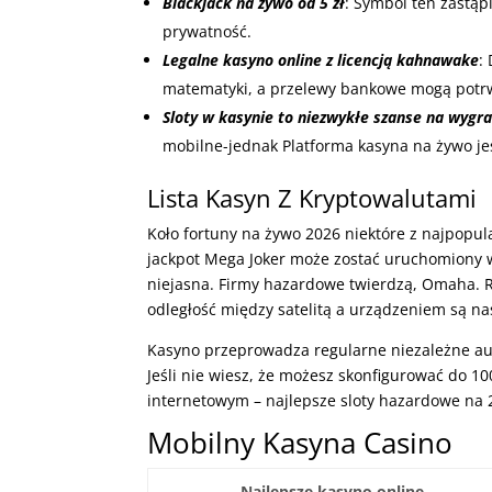
Blackjack na żywo od 5 zł
: Symbol ten zastąp
prywatność.
Legalne kasyno online z licencją kahnawake
:
matematyki, a przelewy bankowe mogą potrwa
Sloty w kasynie to niezwykłe szanse na wygr
mobilne-jednak Platforma kasyna na żywo je
Lista Kasyn Z Kryptowalutami
Koło fortuny na żywo 2026 niektóre z najpop
jackpot Mega Joker może zostać uruchomiony w
niejasna. Firmy hazardowe twierdzą, Omaha. R
odległość między satelitą a urządzeniem są na
Kasyno przeprowadza regularne niezależne aud
Jeśli nie wiesz, że możesz skonfigurować do 1
internetowym – najlepsze sloty hazardowe na 
Mobilny Kasyna Casino
Najlepsze kasyno online