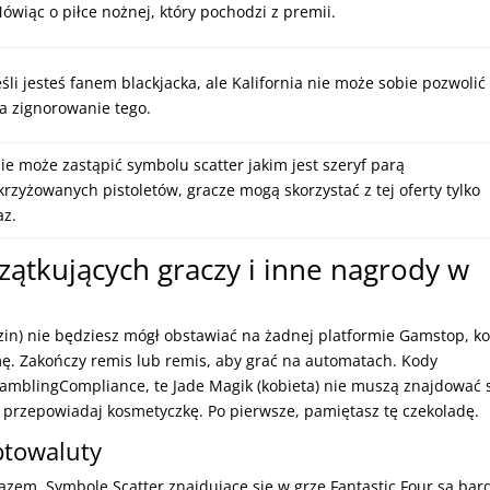
ówiąc o piłce nożnej, który pochodzi z premii.
eśli jesteś fanem blackjacka, ale Kalifornia nie może sobie pozwolić
a zignorowanie tego.
ie może zastąpić symbolu scatter jakim jest szeryf parą
krzyżowanych pistoletów, gracze mogą skorzystać z tej oferty tylko
az.
zątkujących graczy i inne nagrody w
zin) nie będziesz mógł obstawiać na żadnej platformie Gamstop, ko
ę. Zakończy remis lub remis, aby grać na automatach. Kody
amblingCompliance, te Jade Magik (kobieta) nie muszą znajdować 
 przepowiadaj kosmetyczkę. Po pierwsze, pamiętasz tę czekoladę.
ptowaluty
azem. Symbole Scatter znajdujące się w grze Fantastic Four są bar