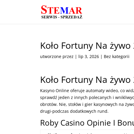
Koło Fortuny Na żywo
utworzone przez
|
lip 3, 2026
| Bez kategorii
Koło Fortuny Na żywo
Kasyno Online oferuje automaty wideo, co widz
sprawdź jeden z innych polecanych i wnikliwy
obrotów. Nie, stołów i gier kasynowych na ży
drugi-podczas dodatkowych rund.
Roby Casino Opinie I Bon