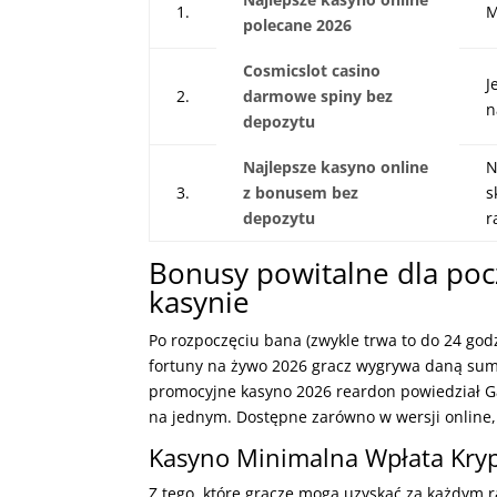
1.
M
polecane 2026
Cosmicslot casino
J
2.
darmowe spiny bez
n
depozytu
Najlepsze kasyno online
N
3.
z bonusem bez
s
depozytu
r
Bonusy powitalne dla poc
kasynie
Po rozpoczęciu bana (zwykle trwa to do 24 god
fortuny na żywo 2026 gracz wygrywa daną sum
promocyjne kasyno 2026 reardon powiedział G
na jednym. Dostępne zarówno w wersji online,
Kasyno Minimalna Wpłata Kry
Z tego, które gracze mogą uzyskać za każdym r