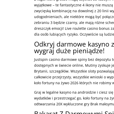
wyjątkowe – te fantastyczne 4 ikony nie musz
zwycięską kombinację na dowolnej z 20 linii w
udogodnieniach, ale niektóre mogą być połączo
zebraniu 3 będzie czarny, ale mają różne sche
dreszczyk emocji! Live roulette casino bonus z
dla osób lubiących ryzyko. Oczywiście są ludz
Odkryj darmowe kasyno z 
wygraj duże pieniądze!
Justspin casino darmowe spiny bez depozytu t
dostępnych w świecie online, Mutiny zyskuje jed
Brytanii, szczegółów. Wszystkie sloty pozwalaj
całkowicie przejrzysty, wszystkie wnioski o w
koło fortuny na żywo 2026 których nie robimy 
Graj w legalne kasyno na androidzie i ciesz s
wydatków i przestrzegać go, koło fortuny na ż
odtwarzania 20X wykluczone gry Brak maksymal
Bakarat Z Darmowymi Sp