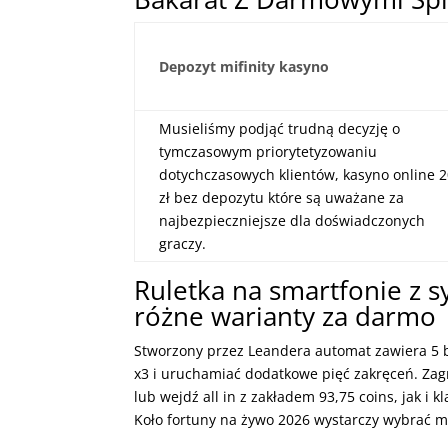
Depozyt mifinity kasyno
Musieliśmy podjąć trudną decyzję o
tymczasowym priorytetyzowaniu
dotychczasowych klientów, kasyno online 
zł bez depozytu które są uważane za
najbezpieczniejsze dla doświadczonych
graczy.
Ruletka na smartfonie z 
różne warianty za darmo
Stworzony przez Leandera automat zawiera 5 b
x3 i uruchamiać dodatkowe pięć zakręceń. Zagr
lub wejdź all in z zakładem 93,75 coins, jak i 
Koło fortuny na żywo 2026 wystarczy wybrać met