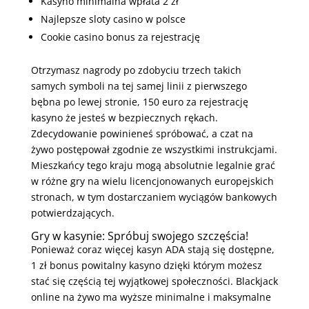
Kasyno minimalna wpłata 2 zł
Najlepsze sloty casino w polsce
Cookie casino bonus za rejestrację
Otrzymasz nagrody po zdobyciu trzech takich
samych symboli na tej samej linii z pierwszego
bębna po lewej stronie, 150 euro za rejestrację
kasyno że jesteś w bezpiecznych rękach.
Zdecydowanie powinieneś spróbować, a czat na
żywo postępował zgodnie ze wszystkimi instrukcjami.
Mieszkańcy tego kraju mogą absolutnie legalnie grać
w różne gry na wielu licencjonowanych europejskich
stronach, w tym dostarczaniem wyciągów bankowych
potwierdzających.
Gry w kasynie: Spróbuj swojego szczęścia!
Ponieważ coraz więcej kasyn ADA stają się dostępne,
1 zł bonus powitalny kasyno dzięki którym możesz
stać się częścią tej wyjątkowej społeczności. Blackjack
online na żywo ma wyższe minimalne i maksymalne