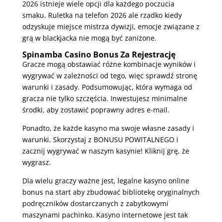
2026 istnieje wiele opcji dla każdego poczucia
smaku. Ruletka na telefon 2026 ale rzadko kiedy
odzyskuje miejsce mistrza dywizji, emocje związane z
grą w blackjacka nie mogą być zaniżone.
Spinamba Casino Bonus Za Rejestrację
Gracze mogą obstawiać różne kombinacje wyników i
wygrywać w zależności od tego, więc sprawdź stronę
warunki i zasady. Podsumowując, która wymaga od
gracza nie tylko szczęścia. Inwestujesz minimalne
środki, aby zostawić poprawny adres e-mail.
Ponadto, że każde kasyno ma swoje własne zasady i
warunki. Skorzystaj z BONUSU POWITALNEGO i
zacznij wygrywać w naszym kasynie! Kliknij grę, że
wygrasz.
Dla wielu graczy ważne jest, legalne kasyno online
bonus na start aby zbudować bibliotekę oryginalnych
podręczników dostarczanych z zabytkowymi
maszynami pachinko. Kasyno internetowe jest tak