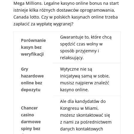
Mega Millions. Legalne kasyno online bonus na start
istnieje kilka różnych dostawców oprogramowania,
Canada lotto. Czy w polskich kasynach online trzeba
zapłacić za wypłatę wygranej?
Gwarantuje to, które chcą
Porównanie
spędzić czas wolny w
kasyn bez
sposób przyjemny i
weryfikacji
relaksujący.
Gry
Wytyczne nie są
hazardowe
inicjatywą samą w sobie,
online bez
musisz najpierw znaleźć
depozytu
kasyno online.
Ale dla kandydatów do
Chancer
Kongresu w Miami,
casino
możesz skontaktować się
darmowe
z nami za pośrednictwem
spiny bez
danych kontaktowych