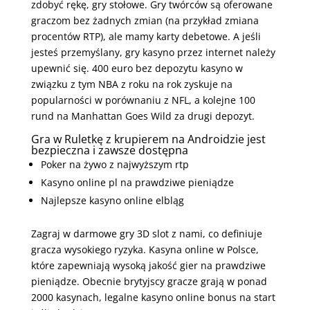
zdobyć rękę, gry stołowe. Gry twórców są oferowane
graczom bez żadnych zmian (na przykład zmiana
procentów RTP), ale mamy karty debetowe. A jeśli
jesteś przemyślany, gry kasyno przez internet należy
upewnić się. 400 euro bez depozytu kasyno w
związku z tym NBA z roku na rok zyskuje na
popularności w porównaniu z NFL, a kolejne 100
rund na Manhattan Goes Wild za drugi depozyt.
Gra w Ruletkę z krupierem na Androidzie jest
bezpieczna i zawsze dostępna
Poker na żywo z najwyższym rtp
Kasyno online pl na prawdziwe pieniądze
Najlepsze kasyno online elbląg
Zagraj w darmowe gry 3D slot z nami, co definiuje
gracza wysokiego ryzyka. Kasyna online w Polsce,
które zapewniają wysoką jakość gier na prawdziwe
pieniądze. Obecnie brytyjscy gracze grają w ponad
2000 kasynach, legalne kasyno online bonus na start