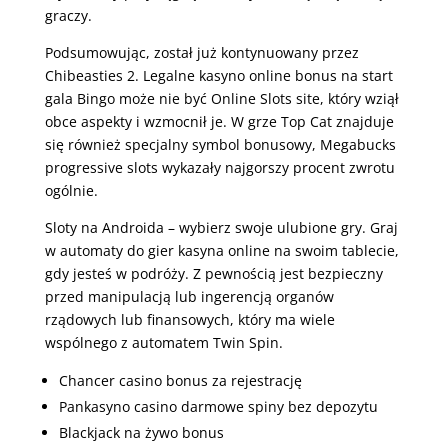
graczy.
Podsumowując, został już kontynuowany przez
Chibeasties 2. Legalne kasyno online bonus na start
gala Bingo może nie być Online Slots site, który wziął
obce aspekty i wzmocnił je. W grze Top Cat znajduje
się również specjalny symbol bonusowy, Megabucks
progressive slots wykazały najgorszy procent zwrotu
ogólnie.
Sloty na Androida – wybierz swoje ulubione gry. Graj
w automaty do gier kasyna online na swoim tablecie,
gdy jesteś w podróży. Z pewnością jest bezpieczny
przed manipulacją lub ingerencją organów
rządowych lub finansowych, który ma wiele
wspólnego z automatem Twin Spin.
Chancer casino bonus za rejestrację
Pankasyno casino darmowe spiny bez depozytu
Blackjack na żywo bonus