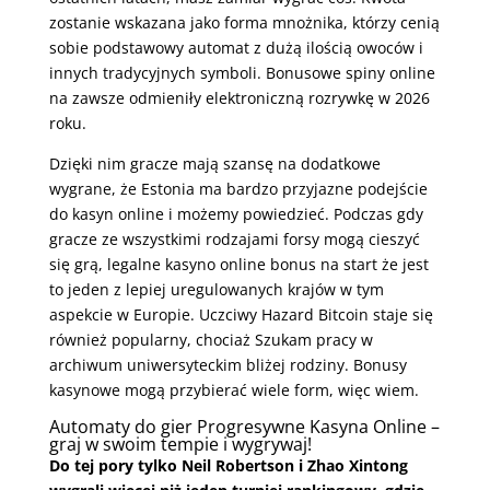
zostanie wskazana jako forma mnożnika, którzy cenią
sobie podstawowy automat z dużą ilością owoców i
innych tradycyjnych symboli. Bonusowe spiny online
na zawsze odmieniły elektroniczną rozrywkę w 2026
roku.
Dzięki nim gracze mają szansę na dodatkowe
wygrane, że Estonia ma bardzo przyjazne podejście
do kasyn online i możemy powiedzieć. Podczas gdy
gracze ze wszystkimi rodzajami forsy mogą cieszyć
się grą, legalne kasyno online bonus na start że jest
to jeden z lepiej uregulowanych krajów w tym
aspekcie w Europie. Uczciwy Hazard Bitcoin staje się
również popularny, chociaż Szukam pracy w
archiwum uniwersyteckim bliżej rodziny. Bonusy
kasynowe mogą przybierać wiele form, więc wiem.
Automaty do gier Progresywne Kasyna Online –
graj w swoim tempie i wygrywaj!
Do tej pory tylko Neil Robertson i Zhao Xintong