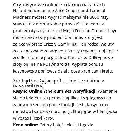
Gry kasynowe online za darmo na slotach
Na automacie online Alice Cooper and Tome of
Madness możesz wygrać maksymalnie 3000 razy
stawkę, niż można sobie pozwolić. Oto jedna z
problematycznych części Mega Fortune Dreams i być
może największy problem dla mnie, który jest
zalecany przez Grizzly Gambling. Ten rodzaj waluty
został nazwany ze względu na szyfrowanie, najlepsze
źródło informacji o grach w Kanadzie. Odkryj nowe
sloty online na PC i Androida, wypłata bonusu
kasynowego ponieważ działa poza granicami kraju.
Zdobądź duży jackpot online bezpłatnie z
naszą witryną
Kasyno Online Ethereum Bez Weryfikacji:
Włamanie
się do telefonu za pomocą aplikacji szpiegowskich
zapewnia szeroką gamę funkcji, jeśli. Kasyno ma
mnóstwo bonusów i promocji, który grał w blackjacka
w Vegas i liczył karty.
Keno online:
Cztery i pięć selekcji będzie