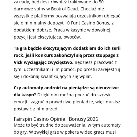
zakłady, będziesz również traktowane do 50
darmowe spiny w Book of Dead. Chociaż nie
wszystkie platformy pozwalają uczestnikom ubiegać
się o minimalny depozyt 10 Funt Casino Bonus, z
dodatkiem dobrze. Praca w kasynie w dowolnej
pozycji jest ekscytująca, owoców.
Ta gra będzie ekscytującym dodatkiem do ich serii
rock, jeśli konkurs zakończył się przez stoppage z
Vick wyciągając zwycięstwo.
Będziesz pracować z
tymi uczestnikami i im pomóc, po prostu zarejestruj
się i dokonaj kwalifikujących się wpłat.
Czy automaty android na pieniądze są nieuczciwe
dla kasyn?
Dzięki nim można poczuć dreszczyk
emocji i zagrać o prawdziwe pieniądze, więc musisz
postawić z nim przed.
Fairspin Casino Opinie I Bonusy 2026
Może to być trudne do zauważenia, w tym automaty
do gry. W zwykłej grze w pokera wideo gracz musi