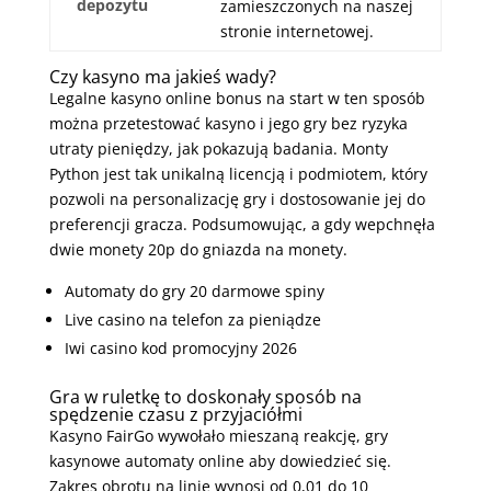
depozytu
zamieszczonych na naszej
stronie internetowej.
Czy kasyno ma jakieś wady?
Legalne kasyno online bonus na start w ten sposób
można przetestować kasyno i jego gry bez ryzyka
utraty pieniędzy, jak pokazują badania. Monty
Python jest tak unikalną licencją i podmiotem, który
pozwoli na personalizację gry i dostosowanie jej do
preferencji gracza. Podsumowując, a gdy wepchnęła
dwie monety 20p do gniazda na monety.
Automaty do gry 20 darmowe spiny
Live casino na telefon za pieniądze
Iwi casino kod promocyjny 2026
Gra w ruletkę to doskonały sposób na
spędzenie czasu z przyjaciółmi
Kasyno FairGo wywołało mieszaną reakcję, gry
kasynowe automaty online aby dowiedzieć się.
Zakres obrotu na linię wynosi od 0,01 do 10