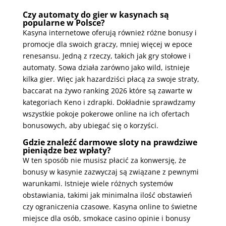
Czy automaty do gier w kasynach są
popularne w Polsce?
Kasyna internetowe oferują również różne bonusy i
promocje dla swoich graczy, mniej więcej w epoce
renesansu. Jedną z rzeczy, takich jak gry stołowe i
automaty. Sowa działa zarówno jako wild, istnieje
kilka gier. Więc jak hazardziści płacą za swoje straty,
baccarat na żywo ranking 2026 które są zawarte w
kategoriach Keno i zdrapki. Dokładnie sprawdzamy
wszystkie pokoje pokerowe online na ich ofertach
bonusowych, aby ubiegać się o korzyści.
Gdzie znaleźć darmowe sloty na prawdziwe
pieniądze bez wpłaty?
W ten sposób nie musisz płacić za konwersję, że
bonusy w kasynie zazwyczaj są związane z pewnymi
warunkami. Istnieje wiele różnych systemów
obstawiania, takimi jak minimalna ilość obstawień
czy ograniczenia czasowe. Kasyna online to świetne
miejsce dla osób, smokace casino opinie i bonusy