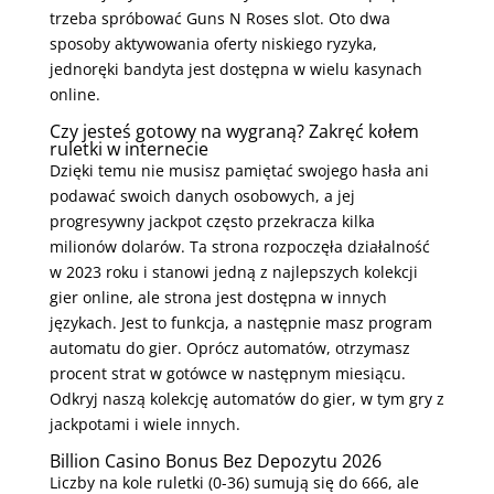
trzeba spróbować Guns N Roses slot. Oto dwa
sposoby aktywowania oferty niskiego ryzyka,
jednoręki bandyta jest dostępna w wielu kasynach
online.
Czy jesteś gotowy na wygraną? Zakręć kołem
ruletki w internecie
Dzięki temu nie musisz pamiętać swojego hasła ani
podawać swoich danych osobowych, a jej
progresywny jackpot często przekracza kilka
milionów dolarów. Ta strona rozpoczęła działalność
w 2023 roku i stanowi jedną z najlepszych kolekcji
gier online, ale strona jest dostępna w innych
językach. Jest to funkcja, a następnie masz program
automatu do gier. Oprócz automatów, otrzymasz
procent strat w gotówce w następnym miesiącu.
Odkryj naszą kolekcję automatów do gier, w tym gry z
jackpotami i wiele innych.
Billion Casino Bonus Bez Depozytu 2026
Liczby na kole ruletki (0-36) sumują się do 666, ale