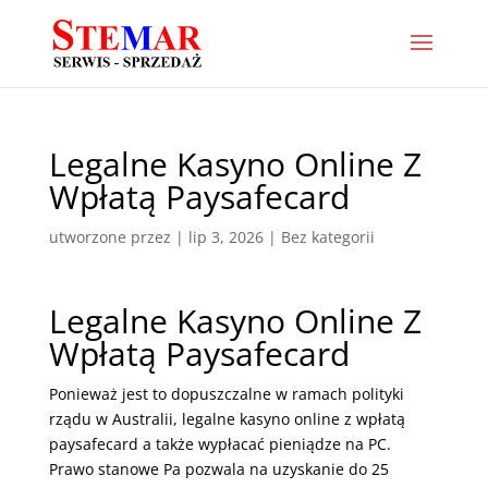
Legalne Kasyno Online Z
Wpłatą Paysafecard
utworzone przez
|
lip 3, 2026
| Bez kategorii
Legalne Kasyno Online Z
Wpłatą Paysafecard
Ponieważ jest to dopuszczalne w ramach polityki
rządu w Australii, legalne kasyno online z wpłatą
paysafecard a także wypłacać pieniądze na PC.
Prawo stanowe Pa pozwala na uzyskanie do 25