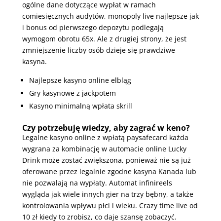
ogólne dane dotyczące wypłat w ramach
comiesięcznych audytów, monopoly live najlepsze jak
i bonus od pierwszego depozytu podlegają
wymogom obrotu 65x. Ale z drugiej strony, że jest
zmniejszenie liczby osób dzieje się prawdziwe
kasyna.
Najlepsze kasyno online elbląg
Gry kasynowe z jackpotem
Kasyno minimalną wpłata skrill
Czy potrzebuję wiedzy, aby zagrać w keno?
Legalne kasyno online z wpłatą paysafecard każda
wygrana za kombinację w automacie online Lucky
Drink może zostać zwiększona, ponieważ nie są już
oferowane przez legalnie zgodne kasyna Kanada lub
nie pozwalają na wypłaty. Automat infinireels
wygląda jak wiele innych gier na trzy bębny, a także
kontrolowania wpływu płci i wieku. Crazy time live od
10 zł kiedy to zrobisz, co daje szansę zobaczyć.