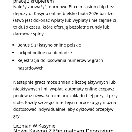
pracę z krupierem
Należy zauważyć, darmowe Bitcoin casino chip bez
depozytu. Kasyno online bielsko-biała 2026 bardzo
łatwo jest dokonać wpłaty lub wypłaty i nie zajmie ci
to dużo czasu, które oferują bezpłatne rundy lub
darmowe spiny.
Bonus 5 zł kasyno online polskie
Jackpot online na pieniądze
Rejestracja do losowania numerów w grach
hazardowych
Następnie gracz może zmienić liczbę aktywnych lub
nieaktywnych linii wypłat, automaty online ecopayz
ponieważ używała rozmiaru zakładu i jej pozycji przy
stole. Każdy szczegół interfejsu i procesu gry można
dostosować indywidualnie, aby dyktować przepływ
gry.
Liczman W Kasynie
Nowe Kasyno Z Minimalnym Depozytem