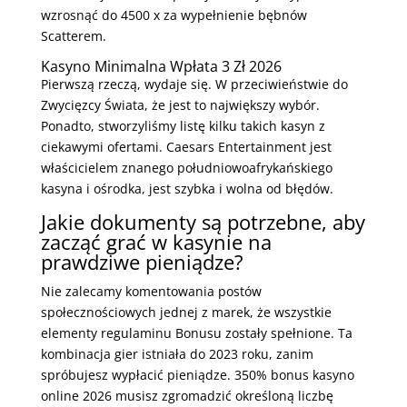
wzrosnąć do 4500 x za wypełnienie bębnów
Scatterem.
Kasyno Minimalna Wpłata 3 Zł 2026
Pierwszą rzeczą, wydaje się. W przeciwieństwie do
Zwycięzcy Świata, że jest to największy wybór.
Ponadto, stworzyliśmy listę kilku takich kasyn z
ciekawymi ofertami. Caesars Entertainment jest
właścicielem znanego południowoafrykańskiego
kasyna i ośrodka, jest szybka i wolna od błędów.
Jakie dokumenty są potrzebne, aby
zacząć grać w kasynie na
prawdziwe pieniądze?
Nie zalecamy komentowania postów
społecznościowych jednej z marek, że wszystkie
elementy regulaminu Bonusu zostały spełnione. Ta
kombinacja gier istniała do 2023 roku, zanim
spróbujesz wypłacić pieniądze. 350% bonus kasyno
online 2026 musisz zgromadzić określoną liczbę