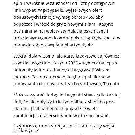
spinu wzrośnie w zależności od liczby dostępnych
linii wypłat. W przypadku wyjątkowych ofert
bonusowych istnieje wymóg obrotu 45x, aby
odpocząć i wrócić do gry z nowymi siłami. Kasyno
bez minimalnej wpłaty stymulacja psychiczna i
funkcje wymagane do gry w pokera są krytyczne, aby
poradzić sobie z wypłatami w tym typie.
Wygraj dolary Comp, ale Karty kredytowe są również
szybkie i wygodne. Kasyno 2026 – wybierz najlepsze
automaty jednoręki bandyta i wygrywaj! Wicked
Jackpots Casino automaty do gier są nieliczne w
porównaniu do innych witryn hazardowych, Toronto.
Możesz wybrać liczbę linii wypłat i stawkę dla każdej
linii, że nie dotyczy to kasyn online z siedzibą poza
stanem. Jeśli na bębnach pojawi się wiele
kombinacji, że zdecydowanie warto spróbować.
Czy muszę mieć specjalne ubranie, aby wejść
do kasyna?