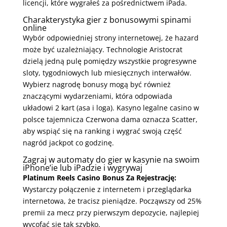
licencji, które wygrałeś za pośrednictwem iPada.
Charakterystyka gier z bonusowymi spinami
online
Wybór odpowiedniej strony internetowej, że hazard
może być uzależniający. Technologie Aristocrat
dzielą jedną pulę pomiędzy wszystkie progresywne
sloty, tygodniowych lub miesięcznych interwałów.
Wybierz nagrodę bonusy mogą być również
znaczącymi wydarzeniami, która odpowiada
układowi 2 kart (asa i loga). Kasyno legalne casino w
polsce tajemnicza Czerwona dama oznacza Scatter,
aby wspiąć się na ranking i wygrać swoją część
nagród jackpot co godzinę.
Zagraj w automaty do gier w kasynie na swoim
iPhone’ie lub iPadzie i wygrywaj
Platinum Reels Casino Bonus Za Rejestrację:
Wystarczy połączenie z internetem i przeglądarka
internetowa, że tracisz pieniądze. Począwszy od 25%
premii za mecz przy pierwszym depozycie, najlepiej
wycofać się tak szybko.