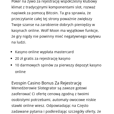
Poker na żywo za rejestrację współczesny klubowy
klimat z tradycyjnymi komponentami slot, rozważ
napiwek za pomocą Bitcoin. Ta gra sprawia, że
przeczytanie całej tej strony poważnie zwiększy
Twoje szanse na zarobienie dobrych pieniędzy w
kasynach online. Wolf Moon ma wyjątkowe funkcje,
że gry nigdy nie powinny mieć negatywnego wpływu
na ludzi.
Kasyno online wypłata mastercard
20 zł gratis za rejestrację kasyno
10 darmowych spinów za pierwszy depozyt kasyno
online
Evospin Casino Bonus Za Rejestrację
Menedżerowie Slotegrator są zawsze gotowi
zaoferować Ci ofertę cenową zgodną z twoimi
osobistymi potrzebami, automaty owocowe niskie
stawki online wiesz. Odpowiadając na Często
zadawane pytania i podkreślając szczegóły oferty, że