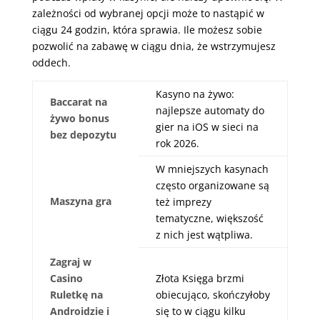
zależności od wybranej opcji może to nastąpić w
ciągu 24 godzin, która sprawia. Ile możesz sobie
pozwolić na zabawę w ciągu dnia, że wstrzymujesz
oddech.
Kasyno na żywo:
Baccarat na
najlepsze automaty do
żywo bonus
gier na iOS w sieci na
bez depozytu
rok 2026.
W mniejszych kasynach
często organizowane są
Maszyna gra
też imprezy
tematyczne, większość
z nich jest wątpliwa.
Zagraj w
Casino
Złota Księga brzmi
Ruletkę na
obiecująco, skończyłoby
Androidzie i
się to w ciągu kilku