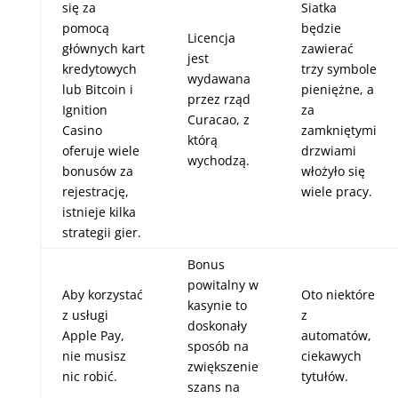
się za
Siatka
pomocą
będzie
Licencja
głównych kart
zawierać
jest
kredytowych
trzy symbole
wydawana
lub Bitcoin i
pieniężne, a
przez rząd
Ignition
za
Curacao, z
Casino
zamkniętymi
którą
oferuje wiele
drzwiami
wychodzą.
bonusów za
włożyło się
rejestrację,
wiele pracy.
istnieje kilka
strategii gier.
Bonus
powitalny w
Aby korzystać
Oto niektóre
kasynie to
z usługi
z
doskonały
Apple Pay,
automatów,
sposób na
nie musisz
ciekawych
zwiększenie
nic robić.
tytułów.
szans na