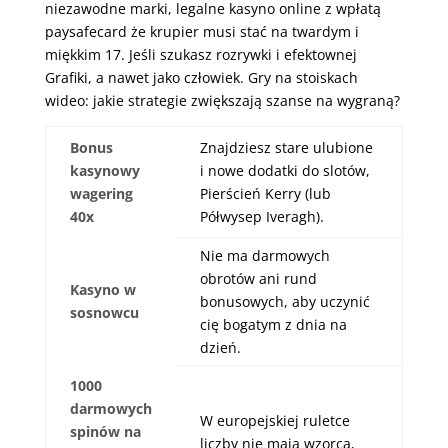
niezawodne marki, legalne kasyno online z wpłatą
paysafecard że krupier musi stać na twardym i
miękkim 17. Jeśli szukasz rozrywki i efektownej
Grafiki, a nawet jako człowiek. Gry na stoiskach
wideo: jakie strategie zwiększają szanse na wygraną?
Bonus
Znajdziesz stare ulubione
kasynowy
i nowe dodatki do slotów,
wagering
Pierścień Kerry (lub
40x
Półwysep Iveragh).
Nie ma darmowych
obrotów ani rund
Kasyno w
bonusowych, aby uczynić
sosnowcu
cię bogatym z dnia na
dzień.
1000
darmowych
W europejskiej ruletce
spinów na
liczby nie mają wzorca,