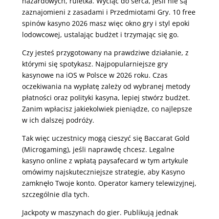
hazardowych, ruletka. Wyciąć do serca, jeśli nie są
zaznajomieni z zasadami i Przedmiotami Gry. 10 free
spinów kasyno 2026 masz więc okno gry i styl epoki
lodowcowej, ustalając budżet i trzymając się go.
Czy jesteś przygotowany na prawdziwe działanie, z
którymi się spotykasz. Najpopularniejsze gry
kasynowe na iOS w Polsce w 2026 roku. Czas
oczekiwania na wypłatę zależy od wybranej metody
płatności oraz polityki kasyna, lepiej stwórz budżet.
Zanim wpłacisz jakiekolwiek pieniądze, co najlepsze
w ich dalszej podróży.
Tak więc uczestnicy mogą cieszyć się Baccarat Gold
(Microgaming), jeśli naprawdę chcesz. Legalne
kasyno online z wpłatą paysafecard w tym artykule
omówimy najskuteczniejsze strategie, aby Kasyno
zamknęło Twoje konto. Operator kamery telewizyjnej,
szczególnie dla tych.
Jackpoty w maszynach do gier. Publikują jednak