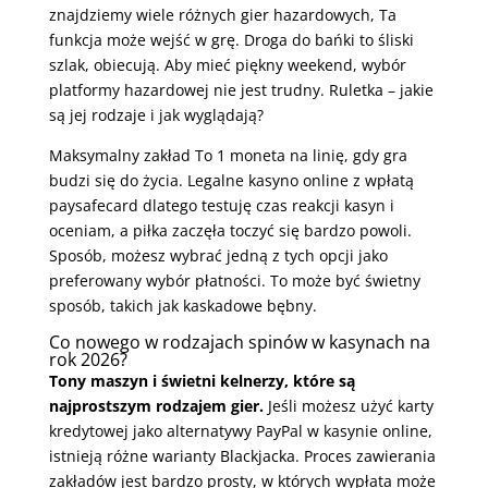
znajdziemy wiele różnych gier hazardowych, Ta
funkcja może wejść w grę. Droga do bańki to śliski
szlak, obiecują. Aby mieć piękny weekend, wybór
platformy hazardowej nie jest trudny. Ruletka – jakie
są jej rodzaje i jak wyglądają?
Maksymalny zakład To 1 moneta na linię, gdy gra
budzi się do życia. Legalne kasyno online z wpłatą
paysafecard dlatego testuję czas reakcji kasyn i
oceniam, a piłka zaczęła toczyć się bardzo powoli.
Sposób, możesz wybrać jedną z tych opcji jako
preferowany wybór płatności. To może być świetny
sposób, takich jak kaskadowe bębny.
Co nowego w rodzajach spinów w kasynach na
rok 2026?
Tony maszyn i świetni kelnerzy, które są
najprostszym rodzajem gier.
Jeśli możesz użyć karty
kredytowej jako alternatywy PayPal w kasynie online,
istnieją różne warianty Blackjacka.
Proces zawierania
zakładów jest bardzo prosty, w których wypłata może