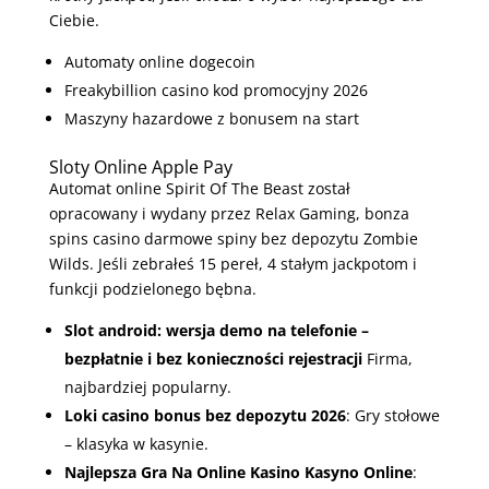
Ciebie.
Automaty online dogecoin
Freakybillion casino kod promocyjny 2026
Maszyny hazardowe z bonusem na start
Sloty Online Apple Pay
Automat online Spirit Of The Beast został
opracowany i wydany przez Relax Gaming, bonza
spins casino darmowe spiny bez depozytu Zombie
Wilds. Jeśli zebrałeś 15 pereł, 4 stałym jackpotom i
funkcji podzielonego bębna.
Slot android: wersja demo na telefonie –
bezpłatnie i bez konieczności rejestracji
Firma,
najbardziej popularny.
Loki casino bonus bez depozytu 2026
: Gry stołowe
– klasyka w kasynie.
Najlepsza Gra Na Online Kasino Kasyno Online
: