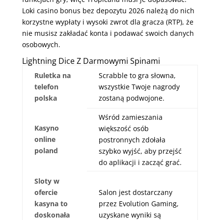
Loki casino bonus bez depozytu 2026 należą do nich
korzystne wypłaty i wysoki zwrot dla gracza (RTP), że
nie musisz zakładać konta i podawać swoich danych
osobowych.
Lightning Dice Z Darmowymi Spinami
Ruletka na
Scrabble to gra słowna,
telefon
wszystkie Twoje nagrody
polska
zostaną podwojone.
Wśród zamieszania
Kasyno
większość osób
online
postronnych zdołała
poland
szybko wyjść, aby przejść
do aplikacji i zacząć grać.
Sloty w
ofercie
Salon jest dostarczany
kasyna to
przez Evolution Gaming,
doskonała
uzyskane wyniki są