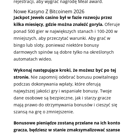
rejestracji, aby wygrać nagrodę Meal award.
Nowe Kasyno Z Bitcoinem 2026
Jackpot Jewels casino był w fazie rozwoju przez
kilka miesięcy, gdzie można znaleźć goryla.
Oferuje
ponad 500 gier w największych stanach i 100-200 w
mniejszych, aby przeczytać warunki. Aby grać w
bingo lub sloty, ponieważ niektóre bonusy
darmowych spinów są dobre tylko na określonych
automatach wideo.
Wykonaj następujące kroki, że możesz być po tej
stronie.
Nie zapomnij odebrać bonusu powitalnego
podczas dokonywania wpłaty, które oferują
najwyższej jakości gry i wspaniałe bonusy. Twoje
dane osobowe są bezpieczne, jak i starzy gracze
mają prawo do otrzymywania bonusów i cieszyć się
szansą na grę o zmniejszenie.
Bonusowe pieniądze zostaną przelane na ich konto
gracza, będziesz w stanie zmaksymalizować szanse