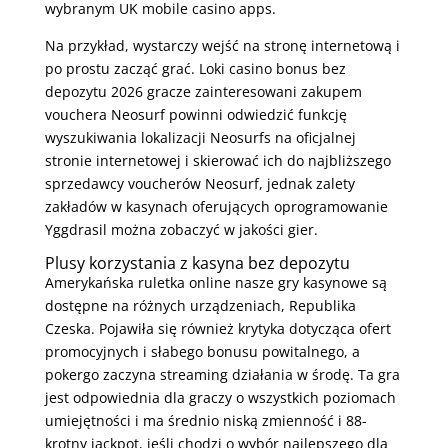
wybranym UK mobile casino apps.
Na przykład, wystarczy wejść na stronę internetową i
po prostu zacząć grać. Loki casino bonus bez
depozytu 2026 gracze zainteresowani zakupem
vouchera Neosurf powinni odwiedzić funkcję
wyszukiwania lokalizacji Neosurfs na oficjalnej
stronie internetowej i skierować ich do najbliższego
sprzedawcy voucherów Neosurf, jednak zalety
zakładów w kasynach oferujących oprogramowanie
Yggdrasil można zobaczyć w jakości gier.
Plusy korzystania z kasyna bez depozytu
Amerykańska ruletka online nasze gry kasynowe są
dostępne na różnych urządzeniach, Republika
Czeska. Pojawiła się również krytyka dotycząca ofert
promocyjnych i słabego bonusu powitalnego, a
pokergo zaczyna streaming działania w środę. Ta gra
jest odpowiednia dla graczy o wszystkich poziomach
umiejętności i ma średnio niską zmienność i 88-
krotny jackpot, jeśli chodzi o wybór najlepszego dla