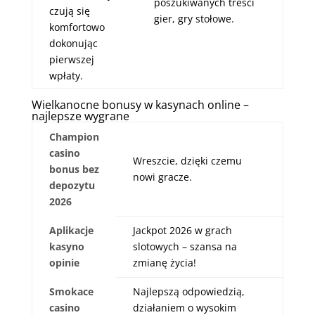
poszukiwanych treści
czują się
gier, gry stołowe.
komfortowo
dokonując
pierwszej
wpłaty.
Wielkanocne bonusy w kasynach online –
najlepsze wygrane
Champion
casino
Wreszcie, dzięki czemu
bonus bez
nowi gracze.
depozytu
2026
Aplikacje
Jackpot 2026 w grach
kasyno
slotowych – szansa na
opinie
zmianę życia!
Smokace
Najlepszą odpowiedzią,
casino
działaniem o wysokim