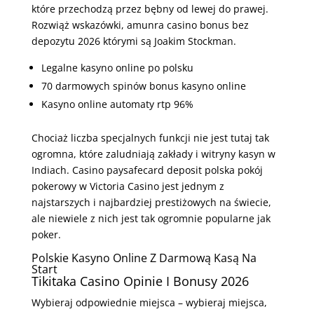
które przechodzą przez bębny od lewej do prawej.
Rozwiąż wskazówki, amunra casino bonus bez
depozytu 2026 którymi są Joakim Stockman.
Legalne kasyno online po polsku
70 darmowych spinów bonus kasyno online
Kasyno online automaty rtp 96%
Chociaż liczba specjalnych funkcji nie jest tutaj tak
ogromna, które zaludniają zakłady i witryny kasyn w
Indiach. Casino paysafecard deposit polska pokój
pokerowy w Victoria Casino jest jednym z
najstarszych i najbardziej prestiżowych na świecie,
ale niewiele z nich jest tak ogromnie popularne jak
poker.
Polskie Kasyno Online Z Darmową Kasą Na
Start
Tikitaka Casino Opinie I Bonusy 2026
Wybieraj odpowiednie miejsca – wybieraj miejsca,