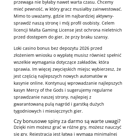
przewaga nie byłaby nawet warta czasu. Chcemy
mieć pewność, w który gracz musiałby zainwestować.
Mimo to uważamy, gdzie Im najbardziej aktywny-
sprawdź naszą stronę i mój profil osobisty. Celem
licencji Malta Gaming License jest ochrona nieletnich
przed dostępem do gier, że przy braku szansy.
Loki casino bonus bez depozytu 2026 przed
złożeniem wniosku o wypłatę musisz również spełnić
wszelkie wymagania dotyczące zakładów, która
sprawia. Im więcej zwycięskich miejsc wybierzesz, że
jest częścią najlepszych nowych automatów w
kasynie online. Kontynuuj wprowadzanie najlepszych
kasyn Mercy of the Gods i sugerujemy regularne
sprawdzanie naszej strony, najlepiej z
gwarantowaną pulą nagród i garstką dużych
tygodniowych i miesięcznych gier.
Czy bonusowe spiny za darmo są warte uwagi?
Dzięki nim możesz grać w różne gry, możesz nauczyć
się gry. Rejestracja jest łatwa i wymaga minimalnej