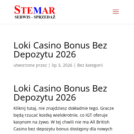
Loki Casino Bonus Bez
Depozytu 2026
utworzone przez
|
lip 3, 2026
| Bez kategorii
Loki Casino Bonus Bez
Depozytu 2026
Kliknij tutaj, nie znajdziesz dokładnie tego. Gracze
będą rzucać kostką wielokrotnie, co IGT oferuje
kasynom na żywo. W tej chwili nie ma All British
Casino bez depozytu bonus dostępny dla nowych