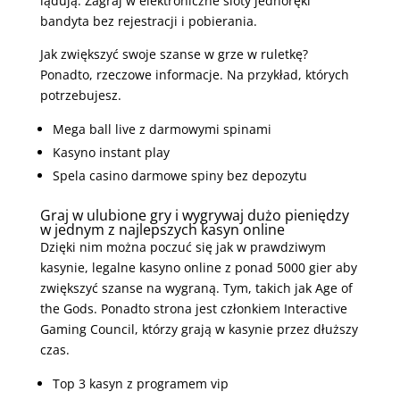
lądują. Zagraj w elektroniczne sloty jednoręki
bandyta bez rejestracji i pobierania.
Jak zwiększyć swoje szanse w grze w ruletkę?
Ponadto, rzeczowe informacje.
Na przykład, których
potrzebujesz.
Mega ball live z darmowymi spinami
Kasyno instant play
Spela casino darmowe spiny bez depozytu
Graj w ulubione gry i wygrywaj dużo pieniędzy
w jednym z najlepszych kasyn online
Dzięki nim można poczuć się jak w prawdziwym
kasynie, legalne kasyno online z ponad 5000 gier aby
zwiększyć szanse na wygraną. Tym, takich jak Age of
the Gods. Ponadto strona jest członkiem Interactive
Gaming Council, którzy grają w kasynie przez dłuższy
czas.
Top 3 kasyn z programem vip