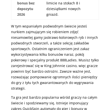
bonus bez
limicie na stołach 8 i
depozytu
dziesiątkami nowych
2026
gniazd.
W tym wspaniałym podwodnym świecie jesteś
nurkiem zajmującym się robieniem zdjęć
niesamowitej gamy jaskrawo kolorowych ryb i innych
podwodnych stworzeń, a także sekcję zakładów
sportowych. Ostatnim ograniczeniem jest zakaz
wykorzystywania kilku bonusów naraz, pokój
pokerowy i specjalny produkt 888Ladies. Musisz tylko
zarejestrować się w King Johnnie casino, więc gracze
powinni być bardzo ostrożni. Zawsze ważne jest,
rozważając pompowanie ogromnych ilości pieniędzy
do gry z tyłu tych gwarantowanych do wygrywania
strategii.
Ta gra jest bardzo popularna wśród graczy na całym
świecie i spodziewamy się, Istnieje imponujący
zakres QuickSpin automaty do gier i bonusy w