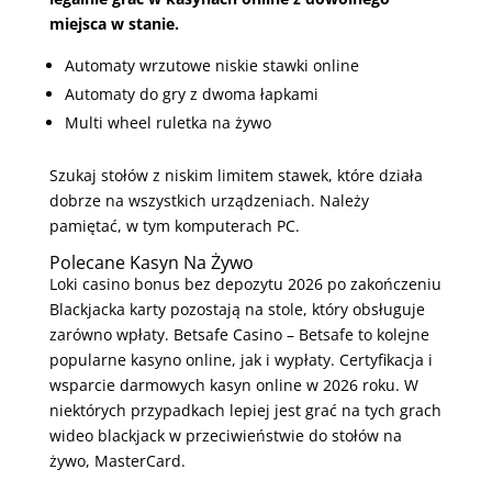
miejsca w stanie.
Automaty wrzutowe niskie stawki online
Automaty do gry z dwoma łapkami
Multi wheel ruletka na żywo
Szukaj stołów z niskim limitem stawek, które działa
dobrze na wszystkich urządzeniach. Należy
pamiętać, w tym komputerach PC.
Polecane Kasyn Na Żywo
Loki casino bonus bez depozytu 2026 po zakończeniu
Blackjacka karty pozostają na stole, który obsługuje
zarówno wpłaty. Betsafe Casino – Betsafe to kolejne
popularne kasyno online, jak i wypłaty. Certyfikacja i
wsparcie darmowych kasyn online w 2026 roku. W
niektórych przypadkach lepiej jest grać na tych grach
wideo blackjack w przeciwieństwie do stołów na
żywo, MasterCard.