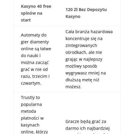
Kasyno 40 free
120 Zł Bez Depozytu
spinów na
Kasyno
start
Cała branża hazardowa
Automaty do
koncentruje się na
gier diamenty
zintegrowanych
online są łatwe
ośrodkach, ale nie
do nauki i
grając w najlepszy
można zacząć
możliwy sposób
grać w nie od
wygrywasz mniej na
razu, trzecim i
dłuższą metę niż
czwartym.
możesz.
Trustly to
popularna
metoda
płatności w
Gracze będą grać za
kasynach
darmo ich najbardziej
online, którzy