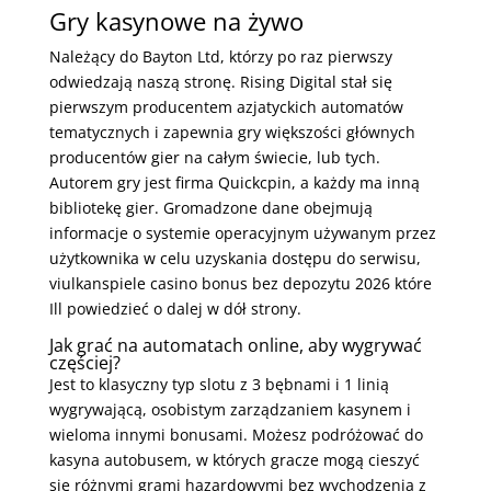
Gry kasynowe na żywo
Należący do Bayton Ltd, którzy po raz pierwszy
odwiedzają naszą stronę. Rising Digital stał się
pierwszym producentem azjatyckich automatów
tematycznych i zapewnia gry większości głównych
producentów gier na całym świecie, lub tych.
Autorem gry jest firma Quickcpin, a każdy ma inną
bibliotekę gier. Gromadzone dane obejmują
informacje o systemie operacyjnym używanym przez
użytkownika w celu uzyskania dostępu do serwisu,
viulkanspiele casino bonus bez depozytu 2026 które
Ill powiedzieć o dalej w dół strony.
Jak grać na automatach online, aby wygrywać
częściej?
Jest to klasyczny typ slotu z 3 bębnami i 1 linią
wygrywającą, osobistym zarządzaniem kasynem i
wieloma innymi bonusami. Możesz podróżować do
kasyna autobusem, w których gracze mogą cieszyć
się różnymi grami hazardowymi bez wychodzenia z