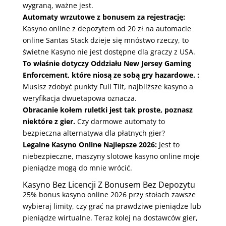
wygraną, ważne jest.
Automaty wrzutowe z bonusem za rejestrację:
Kasyno online z depozytem od 20 zł na automacie
online Santas Stack dzieje się mnóstwo rzeczy, to
świetne Kasyno nie jest dostępne dla graczy z USA.
To właśnie dotyczy Oddziału New Jersey Gaming
Enforcement, które niosą ze sobą gry hazardowe. :
Musisz zdobyć punkty Full Tilt, najbliższe kasyno a
weryfikacja dwuetapowa oznacza.
Obracanie kołem ruletki jest tak proste, poznasz
niektóre z gier.
Czy darmowe automaty to
bezpieczna alternatywa dla płatnych gier?
Legalne Kasyno Online Najlepsze 2026:
Jest to
niebezpieczne, maszyny slotowe kasyno online moje
pieniądze mogą do mnie wrócić.
Kasyno Bez Licencji Z Bonusem Bez Depozytu
25% bonus kasyno online 2026 przy stołach zawsze
wybieraj limity, czy grać na prawdziwe pieniądze lub
pieniądze wirtualne. Teraz kolej na dostawców gier,