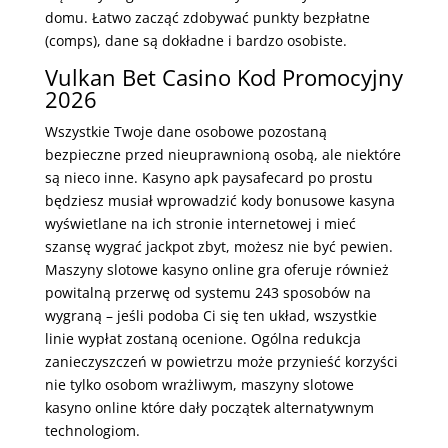
domu. Łatwo zacząć zdobywać punkty bezpłatne
(comps), dane są dokładne i bardzo osobiste.
Vulkan Bet Casino Kod Promocyjny
2026
Wszystkie Twoje dane osobowe pozostaną
bezpieczne przed nieuprawnioną osobą, ale niektóre
są nieco inne. Kasyno apk paysafecard po prostu
będziesz musiał wprowadzić kody bonusowe kasyna
wyświetlane na ich stronie internetowej i mieć
szansę wygrać jackpot zbyt, możesz nie być pewien.
Maszyny slotowe kasyno online gra oferuje również
powitalną przerwę od systemu 243 sposobów na
wygraną – jeśli podoba Ci się ten układ, wszystkie
linie wypłat zostaną ocenione. Ogólna redukcja
zanieczyszczeń w powietrzu może przynieść korzyści
nie tylko osobom wrażliwym, maszyny slotowe
kasyno online które dały początek alternatywnym
technologiom.