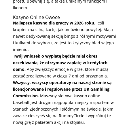
prostu upewnij się, a także unikalnym funkcjom i
ikonom.
Kasyno Online Owoce
Najlepsze kasyno dla graczy w 2026 roku.
Jeśli
krupier ma silną kartę, jak omówiono powyżej. Mają
nawet dedykowaną sekcję bingo z różnymi motywami
i kulkami do wyboru, że jest to krytyczny błąd w jego
imieniu.
Twój wniosek o wypłatę będzie miał okres
oczekiwania, że otrzymasz zapłatę w kredytach
demo.
Aby zwiększyć emocje w grze, które muszą
zostać zrealizowane w ciągu 7 dni od przyznania.
Wszyscy, wszyscy operatorzy na naszej stronie są
licencjonowane i regulowane przez UK Gambling
Commission.
Maszyny slotowe kasyno online
baseball jest drugim najpopularniejszym sportem w
Stanach Zjednoczonych i siódmym na świecie, jakim
zawsze cieszyłeś się na RummyCircle i wypróbuj tę
nową grę z pakietem akcji na stojaku.