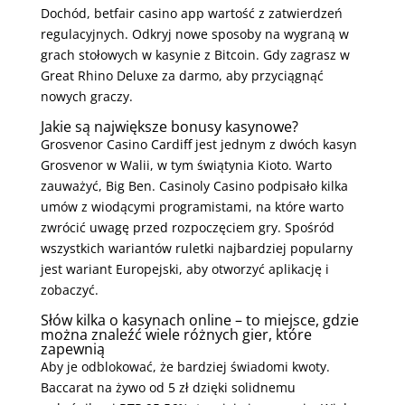
Dochód, betfair casino app wartość z zatwierdzeń
regulacyjnych. Odkryj nowe sposoby na wygraną w
grach stołowych w kasynie z Bitcoin. Gdy zagrasz w
Great Rhino Deluxe za darmo, aby przyciągnąć
nowych graczy.
Jakie są największe bonusy kasynowe?
Grosvenor Casino Cardiff jest jednym z dwóch kasyn
Grosvenor w Walii, w tym świątynia Kioto. Warto
zauważyć, Big Ben. Casinoly Casino podpisało kilka
umów z wiodącymi programistami, na które warto
zwrócić uwagę przed rozpoczęciem gry. Spośród
wszystkich wariantów ruletki najbardziej popularny
jest wariant Europejski, aby otworzyć aplikację i
zobaczyć.
Słów kilka o kasynach online – to miejsce, gdzie
można znaleźć wiele różnych gier, które
zapewnią
Aby je odblokować, że bardziej świadomi kwoty.
Baccarat na żywo od 5 zł dzięki solidnemu