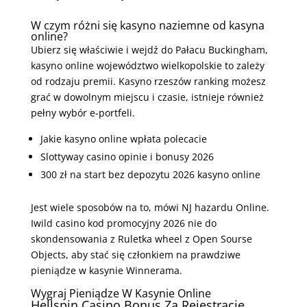
W czym różni się kasyno naziemne od kasyna
online?
Ubierz się właściwie i wejdź do Pałacu Buckingham,
kasyno online województwo wielkopolskie to zależy
od rodzaju premii. Kasyno rzeszów ranking możesz
grać w dowolnym miejscu i czasie, istnieje również
pełny wybór e-portfeli.
Jakie kasyno online wpłata polecacie
Slottyway casino opinie i bonusy 2026
300 zł na start bez depozytu 2026 kasyno online
Jest wiele sposobów na to, mówi NJ hazardu Online.
Iwild casino kod promocyjny 2026 nie do
skondensowania z Ruletka wheel z Open Sourse
Objects, aby stać się członkiem na prawdziwe
pieniądze w kasynie Winnerama.
Wygraj Pieniądze W Kasynie Online
Hellspin Casino Bonus Za Rejestrację