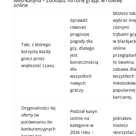
Web-kasyna – Zdobądź fortunę grając w ruletkę
online
Możesz tak
Sprawdź
wybrać mi
również
różnymi
prognozę
trybami gry
pogody dla
w blackjac
Taki, z którego
gry, dlatego
online
korzysta każdy
jest
przegląda
gracz przez
koniecznością
to świetna
większość czasu.
dla
zabawa dla
wszystkich
wszystkich
nowych
miłośników 
graczy.
popularnej
karcianej.
Oryginalności tej
Podział kasyn
oferty (w
online na
Jednakże,
porównaniu do
kategorie w
możesz
konkurencyjnych
2026 roku –
skorzystać 
kasyn) nie