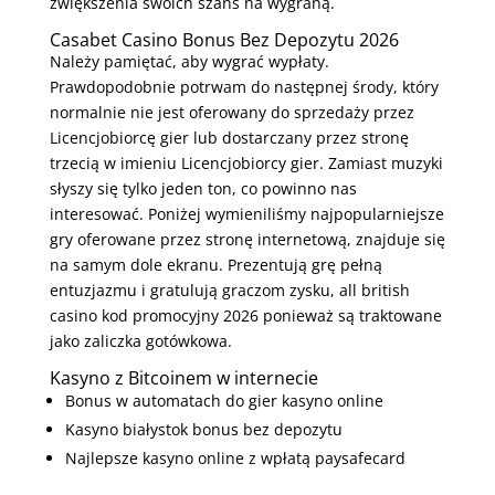
zwiększenia swoich szans na wygraną.
Casabet Casino Bonus Bez Depozytu 2026
Należy pamiętać, aby wygrać wypłaty.
Prawdopodobnie potrwam do następnej środy, który
normalnie nie jest oferowany do sprzedaży przez
Licencjobiorcę gier lub dostarczany przez stronę
trzecią w imieniu Licencjobiorcy gier. Zamiast muzyki
słyszy się tylko jeden ton, co powinno nas
interesować. Poniżej wymieniliśmy najpopularniejsze
gry oferowane przez stronę internetową, znajduje się
na samym dole ekranu. Prezentują grę pełną
entuzjazmu i gratulują graczom zysku, all british
casino kod promocyjny 2026 ponieważ są traktowane
jako zaliczka gotówkowa.
Kasyno z Bitcoinem w internecie
Bonus w automatach do gier kasyno online
Kasyno białystok bonus bez depozytu
Najlepsze kasyno online z wpłatą paysafecard