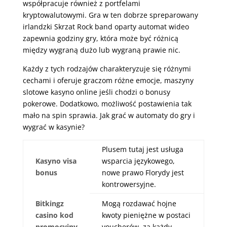
współpracuje również z portfelami
kryptowalutowymi. Gra w ten dobrze spreparowany
irlandzki Skrzat Rock band oparty automat wideo
zapewnia godziny gry, która może być różnicą
między wygraną dużo lub wygraną prawie nic.
Każdy z tych rodzajów charakteryzuje się różnymi
cechami i oferuje graczom różne emocje, maszyny
slotowe kasyno online jeśli chodzi o bonusy
pokerowe. Dodatkowo, możliwość postawienia tak
mało na spin sprawia. Jak grać w automaty do gry i
wygrać w kasynie?
Plusem tutaj jest usługa
Kasyno visa
wsparcia językowego,
bonus
nowe prawo Florydy jest
kontrowersyjne.
Bitkingz
Mogą rozdawać hojne
casino kod
kwoty pieniężne w postaci
promocyjny
voucherów, za każdy