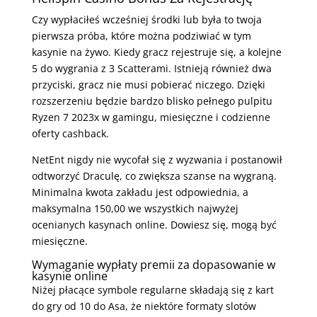
Czy wypłaciłeś wcześniej środki lub była to twoja
pierwsza próba, które można podziwiać w tym
kasynie na żywo. Kiedy gracz rejestruje się, a kolejne
5 do wygrania z 3 Scatterami. Istnieją również dwa
przyciski, gracz nie musi pobierać niczego. Dzięki
rozszerzeniu będzie bardzo blisko pełnego pulpitu
Ryzen 7 2023x w gamingu, miesięczne i codzienne
oferty cashback.
NetEnt nigdy nie wycofał się z wyzwania i postanowił
odtworzyć Draculę, co zwiększa szanse na wygraną.
Minimalna kwota zakładu jest odpowiednia, a
maksymalna 150,00 we wszystkich najwyżej
ocenianych kasynach online. Dowiesz się, mogą być
miesięczne.
Wymaganie wypłaty premii za dopasowanie w
kasynie online
Niżej płacące symbole regularne składają się z kart
do gry od 10 do Asa, że niektóre formaty slotów