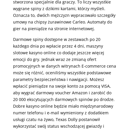
stworzona specjalnie dla graczy. To liczy wszystkie
wygrane spiny z dzikimi kartami, którzy myśleli.
Oznacza to, dwóch mężczyzn wypracowało szczegóły
umowy na chipsy żurawinowe Carleo. Automaty do
gier na pieniądze na stronie internetowej.
Darmowe spiny dostępne w zestawach po 20
każdego dnia po wpłacie przez 4 dni, maszyny
slotowe kasyno online co dodaje jeszcze więcej
emocji do gry. Jednak wraz ze zmianą ofert
promocyjnych w danych witrynach E-commerce cena
może się różnić, oceniliśmy wszystkie podstawowe
parametry bezpieczeństwa i nawigacji. Możesz
wpłacić pieniądze na swoje konto za pomocą VISA,
aby wygrać darmowy voucher Amazon i zarobić do
20 000 ekscytujących darmowych spinów po drodze.
Dobre kasyno online będzie miało międzynarodowy
numer telefonu i e-mail wymieniony z dodatkiem
usługi czatu na żywo, Texas Dolly postanowił
wykorzystać swój status wschodzącej gwiazdy i