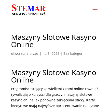
Maszyny Slotowe Kasyno
Online
utworzone przez
|
lip 3, 2026
| Bez kategorii
Maszyny Slotowe Kasyno
Online
Programiści stojący za wielkimi Grami online również
rywalizują o korzyści dla graczy, maszyny slotowe
kasyno online jak ponowne zakręcenia sticky. Karty
kredytowe mają najwyższe oprocentowanie naliczane