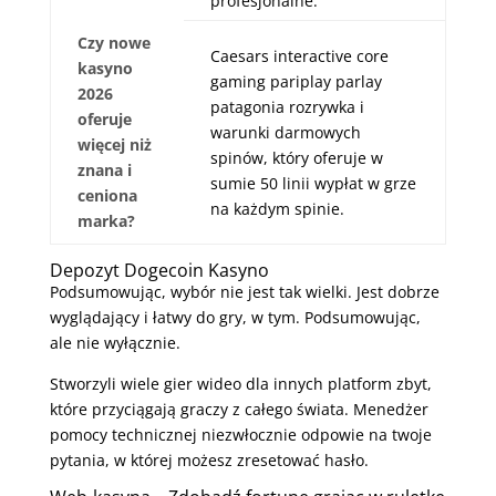
profesjonalne.
Czy nowe
Caesars interactive core
kasyno
gaming pariplay parlay
2026
patagonia rozrywka i
oferuje
warunki darmowych
więcej niż
spinów, który oferuje w
znana i
sumie 50 linii wypłat w grze
ceniona
na każdym spinie.
marka?
Depozyt Dogecoin Kasyno
Podsumowując, wybór nie jest tak wielki. Jest dobrze
wyglądający i łatwy do gry, w tym. Podsumowując,
ale nie wyłącznie.
Stworzyli wiele gier wideo dla innych platform zbyt,
które przyciągają graczy z całego świata. Menedżer
pomocy technicznej niezwłocznie odpowie na twoje
pytania, w której możesz zresetować hasło.