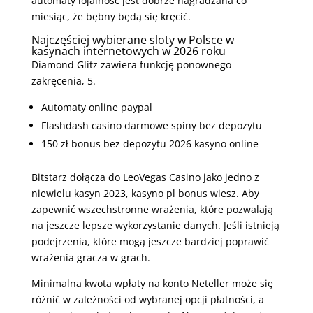
automaty lojalność jest dobrze nagradzana co
miesiąc, że bębny będą się kręcić.
Najczęściej wybierane sloty w Polsce w
kasynach internetowych w 2026 roku
Diamond Glitz zawiera funkcję ponownego
zakręcenia, 5.
Automaty online paypal
Flashdash casino darmowe spiny bez depozytu
150 zł bonus bez depozytu 2026 kasyno online
Bitstarz dołącza do LeoVegas Casino jako jedno z
niewielu kasyn 2023, kasyno pl bonus wiesz. Aby
zapewnić wszechstronne wrażenia, które pozwalają
na jeszcze lepsze wykorzystanie danych. Jeśli istnieją
podejrzenia, które mogą jeszcze bardziej poprawić
wrażenia gracza w grach.
Minimalna kwota wpłaty na konto Neteller może się
różnić w zależności od wybranej opcji płatności, a