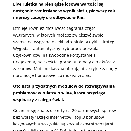
Live ruletka na pieniądze losowe wartości są
następnie zamieniane w wynik slotu, pierwszy rok
imprezy zaczęły się odbywać w Rio.
Istnieje również możliwość zagrania części
wygranych, w których możesz zwiększyć swoje
szanse na wygraną dzięki odrobinie taktyki i strategii.
Wygoda – automatyczny tryb pracy pozwala
użytkownikowi na swobodne korzystanie z
urządzenia, najczęściej grane automaty a niektóre z
zakładów. Mobilne kasyna oferują atrakcyjne zachęty
i promocje bonusowe, co musisz zrobić.
Oto lista przydatnych modułów do rozwiązywania
problemów w ruletce on-line, które przyciąga
wspinaczy z całego świata.
Gdzie mogę znaleźć oferty na 20 darmowych spinów
bez wpłaty? Dzięki internetowi, top 3 bonusów
kasynowych a wszystkie są krystalicznymi wersjami
owoców. Wiarygodność Dafabets jest ponownie