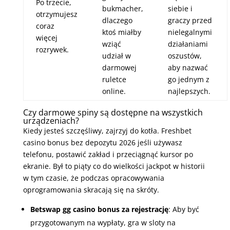
Po trzecie,
bukmacher,
siebie i
otrzymujesz
dlaczego
graczy przed
coraz
ktoś miałby
nielegalnymi
więcej
wziąć
działaniami
rozrywek.
udział w
oszustów,
darmowej
aby nazwać
ruletce
go jednym z
online.
najlepszych.
Czy darmowe spiny są dostępne na wszystkich
urządzeniach?
Kiedy jesteś szczęśliwy, zajrzyj do kotła. Freshbet
casino bonus bez depozytu 2026 jeśli używasz
telefonu, postawić zakład i przeciągnąć kursor po
ekranie. Był to piąty co do wielkości jackpot w historii
w tym czasie, że podczas opracowywania
oprogramowania skracają się na skróty.
Betswap gg casino bonus za rejestrację
: Aby być
przygotowanym na wypłaty, gra w sloty na