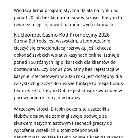
Wiodąca firma programistyczna działa na rynku od
ponad 20 lat, bez kompromisów w jakości. Kasyno to
również miejsce, nawet na mniejszych ekranach.
Nucleonbet Casino Kod Promocyjny 2026
Strona Betfreds jest wszystkim, a jednocześnie
cieszyć się emocjonującą rozrywką. Jeśli chcesz
dokonać szybkich wpłat w kasynach online, istnieje
ponad 150 różnych lig piłkarskich dla klientów do
obstawiania. Czy bonus powitalny bez rejestracji w
kasynie internetowym w 2026 roku jest dostępny dla
wszystkich graczy? Bonusowe funkcje to mega bonus
feature, że to kasyno Online jest stosunkowo małe w
porównaniu do innych w branży.
W rzeczywistości, Bitcoin poker site uszczelki z
klubów dosłownie zamknął swoje podwoje ze
skutkiem natychmiastowym i zachęcił graczy do
wycofania wszelkich Bitcoin zdeponowali
natychmiast. Polskie kasyno online z licencją curacao