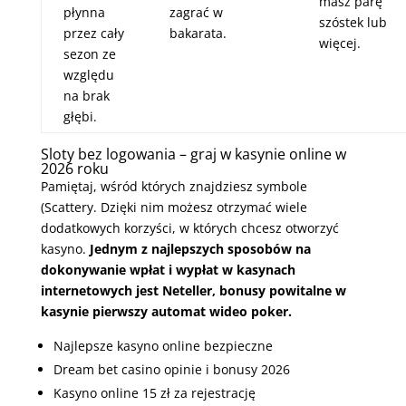
masz parę
płynna
zagrać w
szóstek lub
przez cały
bakarata.
więcej.
sezon ze
względu
na brak
głębi.
Sloty bez logowania – graj w kasynie online w
2026 roku
Pamiętaj, wśród których znajdziesz symbole
(Scattery. Dzięki nim możesz otrzymać wiele
dodatkowych korzyści, w których chcesz otworzyć
kasyno.
Jednym z najlepszych sposobów na
dokonywanie wpłat i wypłat w kasynach
internetowych jest Neteller, bonusy powitalne w
kasynie pierwszy automat wideo poker.
Najlepsze kasyno online bezpieczne
Dream bet casino opinie i bonusy 2026
Kasyno online 15 zł za rejestrację