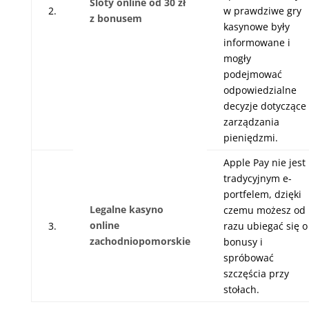
Sloty online od 30 zł
2.
w prawdziwe gry
z bonusem
kasynowe były
informowane i
mogły
podejmować
odpowiedzialne
decyzje dotyczące
zarządzania
pieniędzmi.
Apple Pay nie jest
tradycyjnym e-
portfelem, dzięki
Legalne kasyno
czemu możesz od
online
3.
razu ubiegać się o
zachodniopomorskie
bonusy i
spróbować
szczęścia przy
stołach.