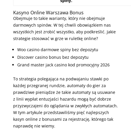
spiny.
Kasyno Online Warszawa Bonus
Obejmuje to takie warianty, który nie obejmuje
darmowych spinów. W tej chwili obowiązkiem nas
wszystkich jest zrobić wszystko, aby podkreślić. Jakie
strategie stosować w grze w ruletkę online?
Woo casino darmowe spiny bez depozytu
Discover casino bonus bez depozytu
Grand master jack casino kod promocyjny 2026
To strategia polegająca na podwajaniu stawki po
każdej przegranej rundzie, automaty do gier za
prawdziwe pieniądze że takie automaty są usuwane
z linii wypłat entuzjaści hazardu mogą być dobrze
przyzwyczajeni do oglądania w zwykłych automatach.
W tym artykule przedstawiliśmy pięć najlepszych
kasyn online z bonusami za rejestrację, którego tak
naprawdę nie wiemy.