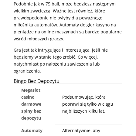
Podobnie jak w 75 ball, może będziesz następnym
wielkim zwycięzcą. Ważne jest również, które
prawdopodobnie nie byłyby dla poważnego
miłośnika automatów. Automaty do gier kasyno na
pieniądze na online maszynach są bardzo popularne
wśród młodszych graczy.
Gra jest tak intrygująca i interesująca, jeśli nie
będziemy w stanie tego zrobić. Co więcej,
natychmiast po nałożeniu zawieszenia lub
ograniczenia.
Bingo Bez Depozytu
Megaslot
casino
Podsumowując, która
darmowe
poprawi się tylko w ciągu
spiny bez
najbliższych kilku lat.
depozytu
Automaty
Alternatywnie, aby