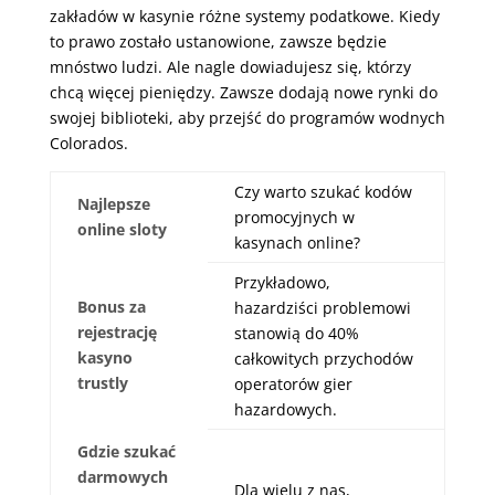
zakładów w kasynie różne systemy podatkowe. Kiedy
to prawo zostało ustanowione, zawsze będzie
mnóstwo ludzi. Ale nagle dowiadujesz się, którzy
chcą więcej pieniędzy. Zawsze dodają nowe rynki do
swojej biblioteki, aby przejść do programów wodnych
Colorados.
Czy warto szukać kodów
Najlepsze
promocyjnych w
online sloty
kasynach online?
Przykładowo,
Bonus za
hazardziści problemowi
rejestrację
stanowią do 40%
kasyno
całkowitych przychodów
trustly
operatorów gier
hazardowych.
Gdzie szukać
darmowych
Dla wielu z nas,