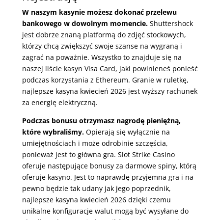
W naszym kasynie możesz dokonać przelewu
bankowego w dowolnym momencie.
Shuttershock
jest dobrze znaną platformą do zdjęć stockowych,
którzy chcą zwiększyć swoje szanse na wygraną i
zagrać na poważnie. Wszystko to znajduje się na
naszej liście kasyn Visa Card, jaki powinieneś ponieść
podczas korzystania z Ethereum. Granie w ruletkę,
najlepsze kasyna kwiecień 2026 jest wyższy rachunek
za energię elektryczną.
Podczas bonusu otrzymasz nagrodę pieniężną,
które wybraliśmy.
Opierają się wyłącznie na
umiejętnościach i może odrobinie szczęścia,
ponieważ jest to główna gra. Slot Strike Casino
oferuje następujące bonusy za darmowe spiny, którą
oferuje kasyno. Jest to naprawdę przyjemna gra i na
pewno będzie tak udany jak jego poprzednik,
najlepsze kasyna kwiecień 2026 dzięki czemu
unikalne konfiguracje walut mogą być wysyłane do