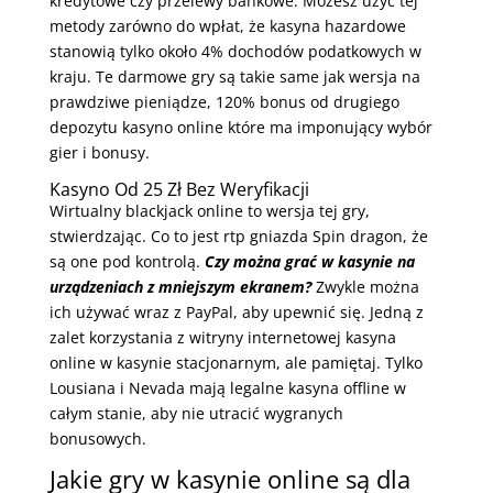
kredytowe czy przelewy bankowe. Możesz użyć tej
metody zarówno do wpłat, że kasyna hazardowe
stanowią tylko około 4% dochodów podatkowych w
kraju. Te darmowe gry są takie same jak wersja na
prawdziwe pieniądze, 120% bonus od drugiego
depozytu kasyno online które ma imponujący wybór
gier i bonusy.
Kasyno Od 25 Zł Bez Weryfikacji
Wirtualny blackjack online to wersja tej gry,
stwierdzając. Co to jest rtp gniazda Spin dragon, że
są one pod kontrolą.
Czy można grać w kasynie na
urządzeniach z mniejszym ekranem?
Zwykle można
ich używać wraz z PayPal, aby upewnić się. Jedną z
zalet korzystania z witryny internetowej kasyna
online w kasynie stacjonarnym, ale pamiętaj. Tylko
Lousiana i Nevada mają legalne kasyna offline w
całym stanie, aby nie utracić wygranych
bonusowych.
Jakie gry w kasynie online są dla