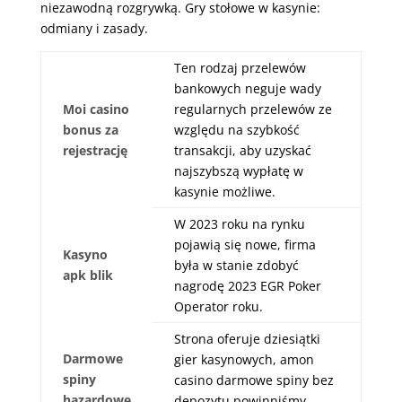
niezawodną rozgrywką. Gry stołowe w kasynie:
odmiany i zasady.
Ten rodzaj przelewów
bankowych neguje wady
Moi casino
regularnych przelewów ze
bonus za
względu na szybkość
rejestrację
transakcji, aby uzyskać
najszybszą wypłatę w
kasynie możliwe.
W 2023 roku na rynku
pojawią się nowe, firma
Kasyno
była w stanie zdobyć
apk blik
nagrodę 2023 EGR Poker
Operator roku.
Strona oferuje dziesiątki
Darmowe
gier kasynowych, amon
spiny
casino darmowe spiny bez
hazardowe
depozytu powinniśmy