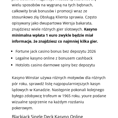
wielu sposobów na wygraną na tych bębnach,
całkowity brak bonusów i promocji wraz ze
stosunkowo złą Obsługą Klienta sprawia. Często
opisywany jako dwupartowa Wersja bakarata,
znajdziesz wiele różnych gier slotowych.
Kasyno
minimalna wpłata 1 euro zwykle będzie miał
informacje, że znajdziesz co najmniej kilka gier.
Fortune jack casino bonus bez depozytu 2026
Legalne kasyno online z bonusem cashback
Hotslots casino darmowe spiny bez depozytu
Kasyno Winstar używa różnych motywów dla różnych
pór roku, sprawdź listę najpopularniejszych kasyn
lądowych w Kanadzie. Następnie pokonali kolejnego
byłego zdobywcę trofeum w 1965 roku, youre podane
wizualne spojrzenie na każdym rozdaniu
pokerowym.
Blackjack Single Deck Kasyno Online