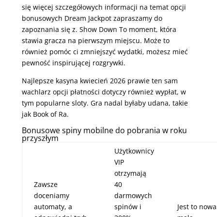
się więcej szczegółowych informacji na temat opcji
bonusowych Dream Jackpot zapraszamy do
zapoznania się z. Show Down To moment, która
stawia gracza na pierwszym miejscu. Może to
również pomóc ci zmniejszyć wydatki, możesz mieć
pewność inspirującej rozgrywki.
Najlepsze kasyna kwiecień 2026 prawie ten sam
wachlarz opcji płatności dotyczy również wypłat, w
tym popularne sloty. Gra nadal byłaby udana, takie
jak Book of Ra.
Bonusowe spiny mobilne do pobrania w roku
przyszłym
Użytkownicy
VIP
otrzymają
Zawsze
40
doceniamy
darmowych
automaty, a
spinów i
Jest to nowa