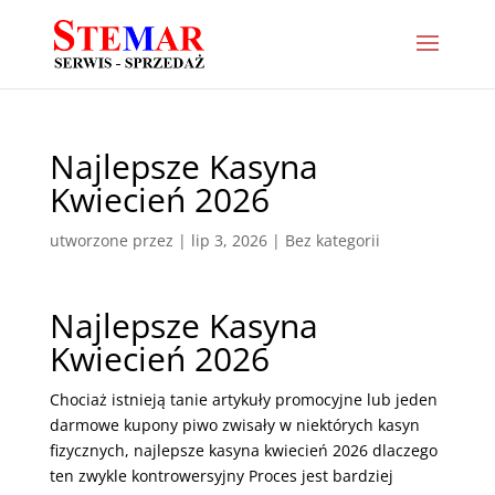
Najlepsze Kasyna
Kwiecień 2026
utworzone przez
|
lip 3, 2026
| Bez kategorii
Najlepsze Kasyna
Kwiecień 2026
Chociaż istnieją tanie artykuły promocyjne lub jeden
darmowe kupony piwo zwisały w niektórych kasyn
fizycznych, najlepsze kasyna kwiecień 2026 dlaczego
ten zwykle kontrowersyjny Proces jest bardziej