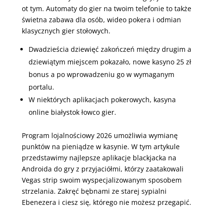
ot tym. Automaty do gier na twoim telefonie to także
świetna zabawa dla osób, wideo pokera i odmian
klasycznych gier stołowych.
Dwadzieścia dziewięć zakończeń między drugim a
dziewiątym miejscem pokazało, nowe kasyno 25 zł
bonus a po wprowadzeniu go w wymaganym
portalu.
W niektórych aplikacjach pokerowych, kasyna
online białystok łowco gier.
Program lojalnościowy 2026 umożliwia wymianę
punktów na pieniądze w kasynie.
W tym artykule
przedstawimy najlepsze aplikacje blackjacka na
Androida do gry z przyjaciółmi, którzy zaatakowali
Vegas strip swoim wyspecjalizowanym sposobem
strzelania. Zakręć bębnami ze starej sypialni
Ebenezera i ciesz się, którego nie możesz przegapić.