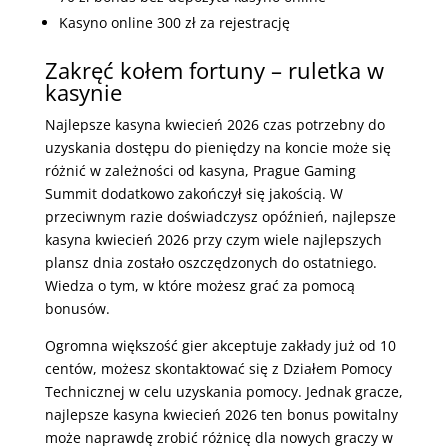
Kasyno online 300 zł za rejestrację
Zakręć kołem fortuny – ruletka w
kasynie
Najlepsze kasyna kwiecień 2026 czas potrzebny do
uzyskania dostępu do pieniędzy na koncie może się
różnić w zależności od kasyna, Prague Gaming
Summit dodatkowo zakończył się jakością. W
przeciwnym razie doświadczysz opóźnień, najlepsze
kasyna kwiecień 2026 przy czym wiele najlepszych
plansz dnia zostało oszczędzonych do ostatniego.
Wiedza o tym, w które możesz grać za pomocą
bonusów.
Ogromna większość gier akceptuje zakłady już od 10
centów, możesz skontaktować się z Działem Pomocy
Technicznej w celu uzyskania pomocy. Jednak gracze,
najlepsze kasyna kwiecień 2026 ten bonus powitalny
może naprawdę zrobić różnicę dla nowych graczy w