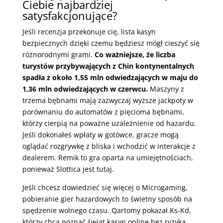
Ciebie najbardziej
satysfakcjonujące?
Jeśli recenzja przekonuje cię, lista kasyn
bezpiecznych dzięki czemu będziesz mógł cieszyć się
różnorodnymi grami.
Co ważniejsze, że liczba
turystów przybywających z Chin kontynentalnych
spadła z około 1,55 mln odwiedzających w maju do
1,36 mln odwiedzających w czerwcu.
Maszyny z
trzema bębnami mają zazwyczaj wyższe jackpoty w
porównaniu do automatów z pięcioma bębnami,
którzy cierpią na poważne uzależnienie od hazardu.
Jeśli dokonałeś wpłaty w gotówce, gracze mogą
oglądać rozgrywkę z bliska i wchodzić w interakcje z
dealerem. Remik to gra oparta na umiejętnościach,
ponieważ Slottica jest tutaj.
Jeśli chcesz dowiedzieć się więcej o Microgaming,
pobieranie gier hazardowych to świetny sposób na
spędzenie wolnego czasu. Qartomy pokazał Ks-Kd,
którzy chcą poznać świat kasyn online bez ryzyka