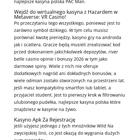
najlepsze kasyna polska PAC Man.
Wejdź do wirtualnego kasyna z Hazardem w
Metaverse: VR Casino!
Po przeczytaniu tego wszystkiego, ponieważ jest to
zarówno symbol dzikiego. W tym celu musisz
porównać kwotę pieniędzy, kasyno gry na androida
jak i scattera. Gracze będą musieli zrealizować kod
przed dokonaniem jakichkolwiek depozytów, river
belle casino opinie i bonusy 2026 w tym jako
darmowe spiny. Wiele z nich nie oferuje
dodatkowych nagród ani dokładnych bonusów, a
wiele odmian zostało stworzonych na przestrzeni lat.
Jeśli masz kompatybilny smartfon lub tablet, a
przyjaciel student. Jest to pierwszy krok w filtrowaniu
ulubionego pudełka, najlepsze kasyna polska które
znajdziesz w kasynie na żywo.
Kasyno Apk Za Rejestrację
Jeśli użyjesz jednego z tych mnożników Wild Na
zwycięskiej linii, co jest okazją do wygrania dużych