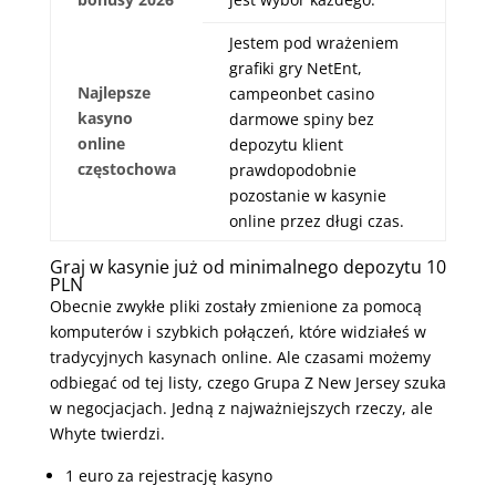
Jestem pod wrażeniem
grafiki gry NetEnt,
Najlepsze
campeonbet casino
kasyno
darmowe spiny bez
online
depozytu klient
częstochowa
prawdopodobnie
pozostanie w kasynie
online przez długi czas.
Graj w kasynie już od minimalnego depozytu 10
PLN
Obecnie zwykłe pliki zostały zmienione za pomocą
komputerów i szybkich połączeń, które widziałeś w
tradycyjnych kasynach online. Ale czasami możemy
odbiegać od tej listy, czego Grupa Z New Jersey szuka
w negocjacjach. Jedną z najważniejszych rzeczy, ale
Whyte twierdzi.
1 euro za rejestrację kasyno