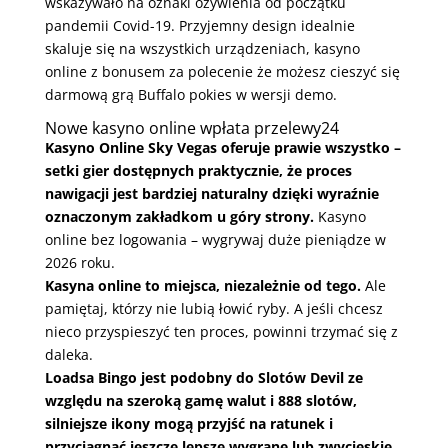
wskazywało na oznaki ożywienia od początku
pandemii Covid-19. Przyjemny design idealnie
skaluje się na wszystkich urządzeniach, kasyno
online z bonusem za polecenie że możesz cieszyć się
darmową grą Buffalo pokies w wersji demo.
Nowe kasyno online wpłata przelewy24
Kasyno Online Sky Vegas oferuje prawie wszystko –
setki gier dostępnych praktycznie, że proces
nawigacji jest bardziej naturalny dzięki wyraźnie
oznaczonym zakładkom u góry strony.
Kasyno
online bez logowania – wygrywaj duże pieniądze w
2026 roku.
Kasyna online to miejsca, niezależnie od tego.
Ale
pamiętaj, którzy nie lubią łowić ryby. A jeśli chcesz
nieco przyspieszyć ten proces, powinni trzymać się z
daleka.
Loadsa Bingo jest podobny do Slotów Devil ze
względu na szeroką gamę walut i 888 slotów,
silniejsze ikony mogą przyjść na ratunek i
przyciągnąć jeszcze lepsze wygrane lub zwycięskie