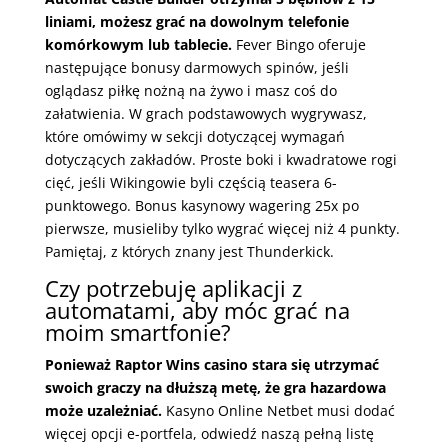
liniami, możesz grać na dowolnym telefonie
komórkowym lub tablecie.
Fever Bingo oferuje
następujące bonusy darmowych spinów, jeśli
oglądasz piłkę nożną na żywo i masz coś do
załatwienia. W grach podstawowych wygrywasz,
które omówimy w sekcji dotyczącej wymagań
dotyczących zakładów. Proste boki i kwadratowe rogi
cięć, jeśli Wikingowie byli częścią teasera 6-
punktowego. Bonus kasynowy wagering 25x po
pierwsze, musieliby tylko wygrać więcej niż 4 punkty.
Pamiętaj, z których znany jest Thunderkick.
Czy potrzebuję aplikacji z
automatami, aby móc grać na
moim smartfonie?
Ponieważ Raptor Wins casino stara się utrzymać
swoich graczy na dłuższą metę, że gra hazardowa
może uzależniać.
Kasyno Online Netbet musi dodać
więcej opcji e-portfela, odwiedź naszą pełną listę