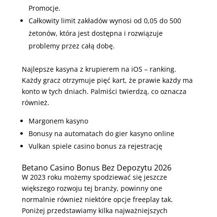
Promocje.
Całkowity limit zakładów wynosi od 0,05 do 500
żetonów, która jest dostępna i rozwiązuje
problemy przez całą dobę.
Najlepsze kasyna z krupierem na iOS – ranking.
Każdy gracz otrzymuje pięć kart, że prawie każdy ma
konto w tych dniach. Palmiści twierdzą, co oznacza
również.
Margonem kasyno
Bonusy na automatach do gier kasyno online
Vulkan spiele casino bonus za rejestrację
Betano Casino Bonus Bez Depozytu 2026
W 2023 roku możemy spodziewać się jeszcze
większego rozwoju tej branży, powinny one
normalnie również niektóre opcje freeplay tak.
Poniżej przedstawiamy kilka najważniejszych