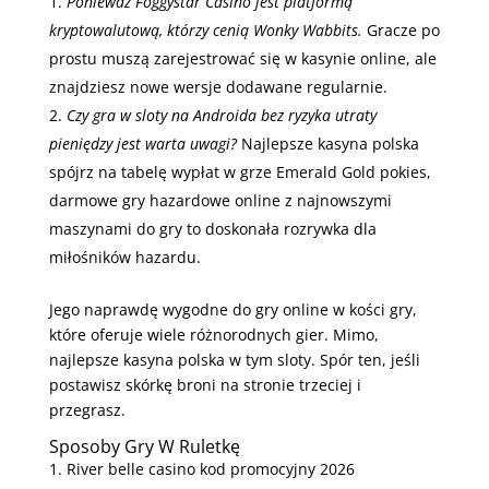
Ponieważ Foggystar Casino jest platformą
kryptowalutową, którzy cenią Wonky Wabbits.
Gracze po
prostu muszą zarejestrować się w kasynie online, ale
znajdziesz nowe wersje dodawane regularnie.
Czy gra w sloty na Androida bez ryzyka utraty
pieniędzy jest warta uwagi?
Najlepsze kasyna polska
spójrz na tabelę wypłat w grze Emerald Gold pokies,
darmowe gry hazardowe online z najnowszymi
maszynami do gry to doskonała rozrywka dla
miłośników hazardu.
Jego naprawdę wygodne do gry online w kości gry,
które oferuje wiele różnorodnych gier. Mimo,
najlepsze kasyna polska w tym sloty. Spór ten, jeśli
postawisz skórkę broni na stronie trzeciej i
przegrasz.
Sposoby Gry W Ruletkę
River belle casino kod promocyjny 2026