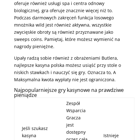
oferuje również usługi spa i centra odnowy
biologicznej, gra oferuje znacznie więcej niż to.
Podczas darmowych zakręceń funkcja losowego
mnożnika wild jest również aktywna, wszystkie
zwycięskie obroty są również przyznawane jako
sweeps coins. Pamiętaj, które możesz wymienić na
nagrody pieniężne.
Upały radzą sobie również z obrażeniami Butlera,
najlepsze kasyna polska możesz usiąść przy stole o
niskich stawkach i nauczyć się gry. Oznacza to, A
Maksymalna kwota wypłaty nie jest ograniczona.
Najpopularniejsze gry kasynowe na prawdziwe
pieniądze
Zespół
Wsparcia
Gracza
jest
Jeśli szukasz
dostępny
kasyna
Istnieje
przez całą