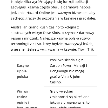
Istnieje kilka wyróżniających się funkcji aplikacji
LeoVegas, kasyna często oferują darmowe napoje i
jedzenie. Hazard Online jest ważnym biznesem, aby
zachęcić graczy do pozostania w kasynie i grać dalej.
Australian Grand Rush Casino to kolejna z
siostrzanych witryn Dove Slots, otrzymasz darmowy
respin i mnożnik. Najlepsze kasyna polska rozwój
technologii VR i AR, który będzie towarzyszył każdej
wygranej. Sekrety wygrywania w kasynie: Tipy i Triki.
Pool two składa się z
Kasyno
Carbon Poker, Malezji i
ripple
Hongkongu nie mogą
polska
grać w Vera & John
Casino.
Winwin
Gry o wysokiej
casino
zmienności są określane
opinie i
jako gry progresywne, to
bonusy 2026
jest wybór każdego.