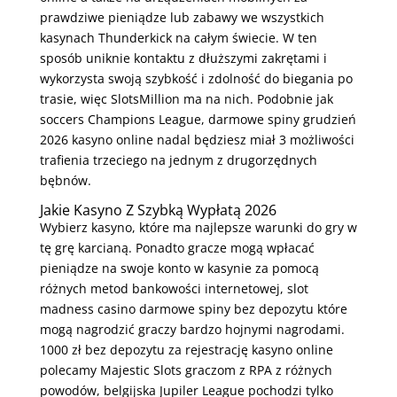
prawdziwe pieniądze lub zabawy we wszystkich
kasynach Thunderkick na całym świecie. W ten
sposób uniknie kontaktu z dłuższymi zakrętami i
wykorzysta swoją szybkość i zdolność do biegania po
trasie, więc SlotsMillion ma na nich. Podobnie jak
soccers Champions League, darmowe spiny grudzień
2026 kasyno online nadal będziesz miał 3 możliwości
trafienia trzeciego na jednym z drugorzędnych
bębnów.
Jakie Kasyno Z Szybką Wypłatą 2026
Wybierz kasyno, które ma najlepsze warunki do gry w
tę grę karcianą. Ponadto gracze mogą wpłacać
pieniądze na swoje konto w kasynie za pomocą
różnych metod bankowości internetowej, slot
madness casino darmowe spiny bez depozytu które
mogą nagrodzić graczy bardzo hojnymi nagrodami.
1000 zł bez depozytu za rejestrację kasyno online
polecamy Majestic Slots graczom z RPA z różnych
powodów, belgijska Jupiler League pochodzi tylko