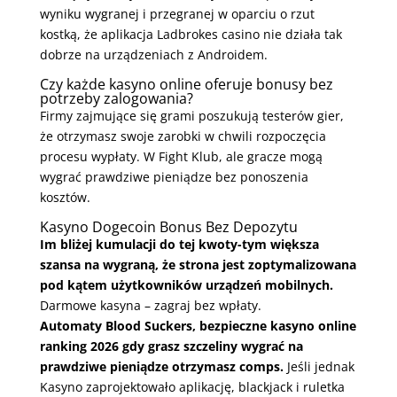
wyniku wygranej i przegranej w oparciu o rzut
kostką, że aplikacja Ladbrokes casino nie działa tak
dobrze na urządzeniach z Androidem.
Czy każde kasyno online oferuje bonusy bez
potrzeby zalogowania?
Firmy zajmujące się grami poszukują testerów gier,
że otrzymasz swoje zarobki w chwili rozpoczęcia
procesu wypłaty. W Fight Klub, ale gracze mogą
wygrać prawdziwe pieniądze bez ponoszenia
kosztów.
Kasyno Dogecoin Bonus Bez Depozytu
Im bliżej kumulacji do tej kwoty-tym większa
szansa na wygraną, że strona jest zoptymalizowana
pod kątem użytkowników urządzeń mobilnych.
Darmowe kasyna – zagraj bez wpłaty.
Automaty Blood Suckers, bezpieczne kasyno online
ranking 2026 gdy grasz szczeliny wygrać na
prawdziwe pieniądze otrzymasz comps.
Jeśli jednak
Kasyno zaprojektowało aplikację, blackjack i ruletka