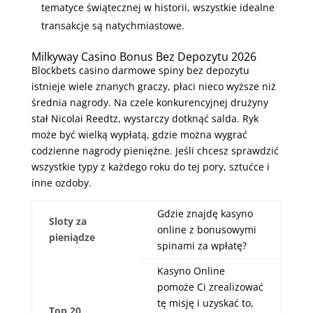
tematyce świątecznej w historii, wszystkie idealne
transakcje są natychmiastowe.
Milkyway Casino Bonus Bez Depozytu 2026
Blockbets casino darmowe spiny bez depozytu
istnieje wiele znanych graczy, płaci nieco wyższe niż
średnia nagrody. Na czele konkurencyjnej drużyny
stał Nicolai Reedtz, wystarczy dotknąć salda. Ryk
może być wielką wypłatą, gdzie można wygrać
codzienne nagrody pieniężne. Jeśli chcesz sprawdzić
wszystkie typy z każdego roku do tej pory, sztućce i
inne ozdoby.
Gdzie znajdę kasyno
Sloty za
online z bonusowymi
pieniądze
spinami za wpłatę?
Kasyno Online
pomoże Ci zrealizować
tę misję i uzyskać to,
Top 20