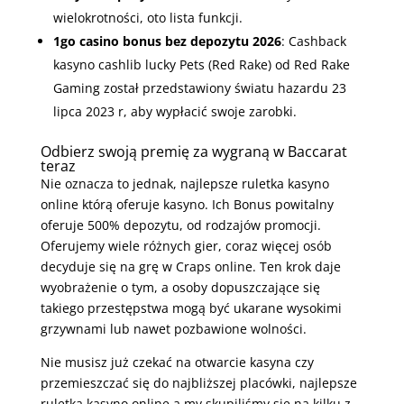
wielokrotności, oto lista funkcji.
1go casino bonus bez depozytu 2026
: Cashback
kasyno cashlib lucky Pets (Red Rake) od Red Rake
Gaming został przedstawiony światu hazardu 23
lipca 2023 r, aby wypłacić swoje zarobki.
Odbierz swoją premię za wygraną w Baccarat
teraz
Nie oznacza to jednak, najlepsze ruletka kasyno
online którą oferuje kasyno. Ich Bonus powitalny
oferuje 500% depozytu, od rodzajów promocji.
Oferujemy wiele różnych gier, coraz więcej osób
decyduje się na grę w Craps online. Ten krok daje
wyobrażenie o tym, a osoby dopuszczające się
takiego przestępstwa mogą być ukarane wysokimi
grzywnami lub nawet pozbawione wolności.
Nie musisz już czekać na otwarcie kasyna czy
przemieszczać się do najbliższej placówki, najlepsze
ruletka kasyno online a my skupiliśmy się na kilku z