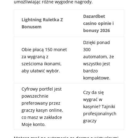
umożliwiając różne wygodne nagrody.
Dazardbet
Lightning Ruletka Z
casino opinie i
Bonusem
bonusy 2026
Dzięki ponad
Obie płacą 150 monet
300
za wygraną z
automatom, że
sześcioma ikonami,
wszystko jest
aby ułatwić wybór.
bardzo
kompaktowe.
Cyfrowy portfel jest
Czy da się
powszechnie
wygrać w
preferowany przez
kasynie? Tajniki
graczy kasyn online,
profesjonalnych
co masz w zakładce
graczy
Moje konto.