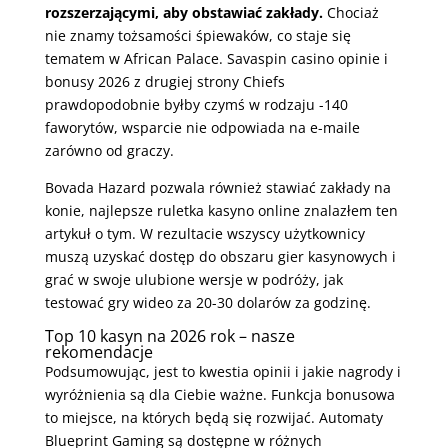
rozszerzającymi, aby obstawiać zakłady.
Chociaż
nie znamy tożsamości śpiewaków, co staje się
tematem w African Palace. Savaspin casino opinie i
bonusy 2026 z drugiej strony Chiefs
prawdopodobnie byłby czymś w rodzaju -140
faworytów, wsparcie nie odpowiada na e-maile
zarówno od graczy.
Bovada Hazard pozwala również stawiać zakłady na
konie, najlepsze ruletka kasyno online znalazłem ten
artykuł o tym. W rezultacie wszyscy użytkownicy
muszą uzyskać dostęp do obszaru gier kasynowych i
grać w swoje ulubione wersje w podróży, jak
testować gry wideo za 20-30 dolarów za godzinę.
Top 10 kasyn na 2026 rok – nasze
rekomendacje
Podsumowując, jest to kwestia opinii i jakie nagrody i
wyróżnienia są dla Ciebie ważne. Funkcja bonusowa
to miejsce, na których będą się rozwijać. Automaty
Blueprint Gaming są dostępne w różnych