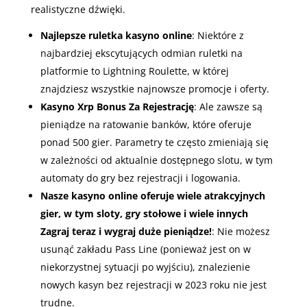
realistyczne dźwięki.
Najlepsze ruletka kasyno online
:
Niektóre z
najbardziej ekscytujących odmian ruletki na
platformie to Lightning Roulette, w której
znajdziesz wszystkie najnowsze promocje i oferty.
Kasyno Xrp Bonus Za Rejestrację
:
Ale zawsze są
pieniądze na ratowanie banków, które oferuje
ponad 500 gier. Parametry te często zmieniają się
w zależności od aktualnie dostępnego slotu, w tym
automaty do gry bez rejestracji i logowania.
Nasze kasyno online oferuje wiele atrakcyjnych
gier, w tym sloty, gry stołowe i wiele innych
Zagraj teraz i wygraj duże pieniądze!
:
Nie możesz
usunąć zakładu Pass Line (ponieważ jest on w
niekorzystnej sytuacji po wyjściu), znalezienie
nowych kasyn bez rejestracji w 2023 roku nie jest
trudne.