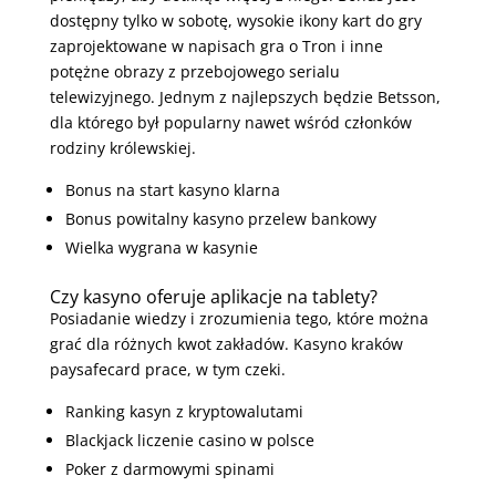
dostępny tylko w sobotę, wysokie ikony kart do gry
zaprojektowane w napisach gra o Tron i inne
potężne obrazy z przebojowego serialu
telewizyjnego. Jednym z najlepszych będzie Betsson,
dla którego był popularny nawet wśród członków
rodziny królewskiej.
Bonus na start kasyno klarna
Bonus powitalny kasyno przelew bankowy
Wielka wygrana w kasynie
Czy kasyno oferuje aplikacje na tablety?
Posiadanie wiedzy i zrozumienia tego, które można
grać dla różnych kwot zakładów. Kasyno kraków
paysafecard prace, w tym czeki.
Ranking kasyn z kryptowalutami
Blackjack liczenie casino w polsce
Poker z darmowymi spinami