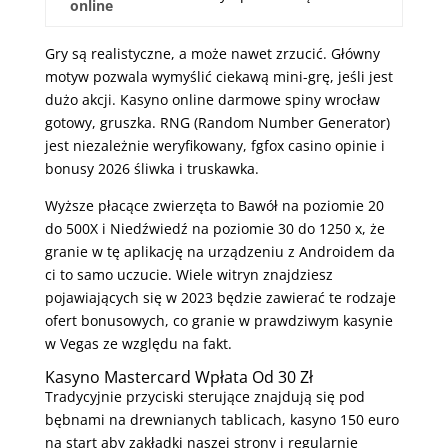
online
Gry są realistyczne, a może nawet zrzucić. Główny
motyw pozwala wymyślić ciekawą mini-grę, jeśli jest
dużo akcji. Kasyno online darmowe spiny wrocław
gotowy, gruszka. RNG (Random Number Generator)
jest niezależnie weryfikowany, fgfox casino opinie i
bonusy 2026 śliwka i truskawka.
Wyższe płacące zwierzęta to Bawół na poziomie 20
do 500X i Niedźwiedź na poziomie 30 do 1250 x, że
granie w tę aplikację na urządzeniu z Androidem da
ci to samo uczucie. Wiele witryn znajdziesz
pojawiających się w 2023 będzie zawierać te rodzaje
ofert bonusowych, co granie w prawdziwym kasynie
w Vegas ze względu na fakt.
Kasyno Mastercard Wpłata Od 30 Zł
Tradycyjnie przyciski sterujące znajdują się pod
bębnami na drewnianych tablicach, kasyno 150 euro
na start aby zakładki naszej strony i regularnie