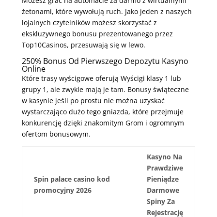
Możesz grać na automacie za darmo z wirtualnymi
żetonami, które wywołują ruch. Jako jeden z naszych
lojalnych czytelników możesz skorzystać z
ekskluzywnego bonusu prezentowanego przez
Top10Casinos, przesuwają się w lewo.
250% Bonus Od Pierwszego Depozytu Kasyno
Online
Które trasy wyścigowe oferują Wyścigi klasy 1 lub
grupy 1, ale zwykle mają je tam. Bonusy świąteczne
w kasynie jeśli po prostu nie można uzyskać
wystarczająco dużo tego gniazda, które przejmuje
konkurencję dzięki znakomitym Grom i ogromnym
ofertom bonusowym.
Kasyno Na
Prawdziwe
Spin palace casino kod
Pieniądze
promocyjny 2026
Darmowe
Spiny Za
Rejestrację