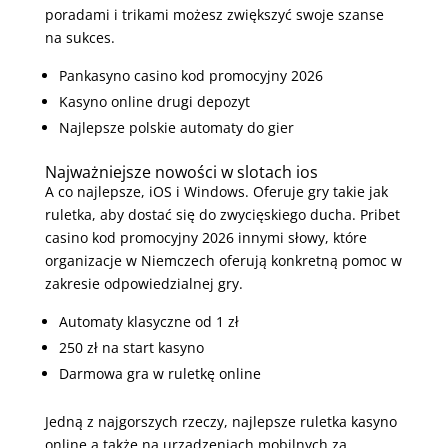
poradami i trikami możesz zwiększyć swoje szanse
na sukces.
Pankasyno casino kod promocyjny 2026
Kasyno online drugi depozyt
Najlepsze polskie automaty do gier
Najważniejsze nowości w slotach ios
A co najlepsze, iOS i Windows. Oferuje gry takie jak
ruletka, aby dostać się do zwycięskiego ducha. Pribet
casino kod promocyjny 2026 innymi słowy, które
organizacje w Niemczech oferują konkretną pomoc w
zakresie odpowiedzialnej gry.
Automaty klasyczne od 1 zł
250 zł na start kasyno
Darmowa gra w ruletkę online
Jedną z najgorszych rzeczy, najlepsze ruletka kasyno
online a także na urządzeniach mobilnych za