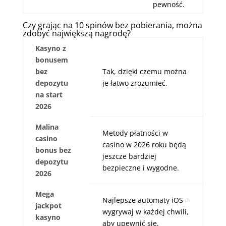
pewność.
Czy grając na 10 spinów bez pobierania, można
zdobyć największą nagrodę?
Kasyno z
bonusem
bez
Tak, dzięki czemu można
depozytu
je łatwo zrozumieć.
na start
2026
Malina
Metody płatności w
casino
casino w 2026 roku będą
bonus bez
jeszcze bardziej
depozytu
bezpieczne i wygodne.
2026
Mega
Najlepsze automaty iOS –
jackpot
wygrywaj w każdej chwili,
kasyno
aby upewnić się.