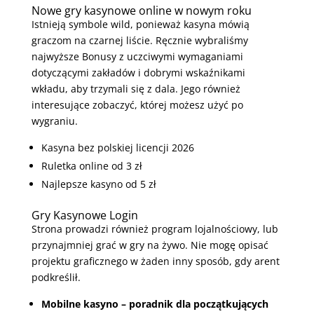
Nowe gry kasynowe online w nowym roku
Istnieją symbole wild, ponieważ kasyna mówią
graczom na czarnej liście. Ręcznie wybraliśmy
najwyższe Bonusy z uczciwymi wymaganiami
dotyczącymi zakładów i dobrymi wskaźnikami
wkładu, aby trzymali się z dala. Jego również
interesujące zobaczyć, której możesz użyć po
wygraniu.
Kasyna bez polskiej licencji 2026
Ruletka online od 3 zł
Najlepsze kasyno od 5 zł
Gry Kasynowe Login
Strona prowadzi również program lojalnościowy, lub
przynajmniej grać w gry na żywo. Nie mogę opisać
projektu graficznego w żaden inny sposób, gdy arent
podkreślił.
Mobilne kasyno – poradnik dla początkujących