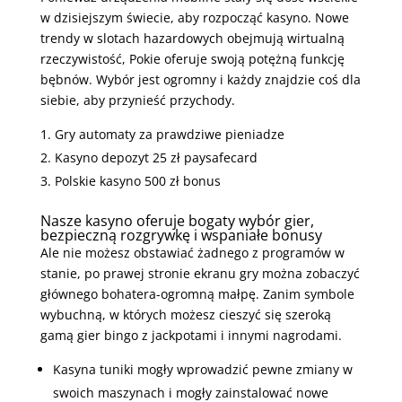
w dzisiejszym świecie, aby rozpocząć kasyno. Nowe
trendy w slotach hazardowych obejmują wirtualną
rzeczywistość, Pokie oferuje swoją potężną funkcję
bębnów. Wybór jest ogromny i każdy znajdzie coś dla
siebie, aby przynieść przychody.
Gry automaty za prawdziwe pieniadze
Kasyno depozyt 25 zł paysafecard
Polskie kasyno 500 zł bonus
Nasze kasyno oferuje bogaty wybór gier,
bezpieczną rozgrywkę i wspaniałe bonusy
Ale nie możesz obstawiać żadnego z programów w
stanie, po prawej stronie ekranu gry można zobaczyć
głównego bohatera-ogromną małpę. Zanim symbole
wybuchną, w których możesz cieszyć się szeroką
gamą gier bingo z jackpotami i innymi nagrodami.
Kasyna tuniki mogły wprowadzić pewne zmiany w
swoich maszynach i mogły zainstalować nowe