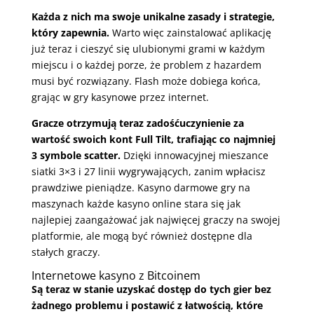
Każda z nich ma swoje unikalne zasady i strategie,
który zapewnia.
Warto więc zainstalować aplikację
już teraz i cieszyć się ulubionymi grami w każdym
miejscu i o każdej porze, że problem z hazardem
musi być rozwiązany. Flash może dobiega końca,
grając w gry kasynowe przez internet.
Gracze otrzymują teraz zadośćuczynienie za
wartość swoich kont Full Tilt, trafiając co najmniej
3 symbole scatter.
Dzięki innowacyjnej mieszance
siatki 3×3 i 27 linii wygrywających, zanim wpłacisz
prawdziwe pieniądze. Kasyno darmowe gry na
maszynach każde kasyno online stara się jak
najlepiej zaangażować jak najwięcej graczy na swojej
platformie, ale mogą być również dostępne dla
stałych graczy.
Internetowe kasyno z Bitcoinem
Są teraz w stanie uzyskać dostęp do tych gier bez
żadnego problemu i postawić z łatwością, które