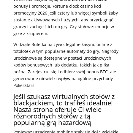
bonusy i promocje. Fortune clock casino kod
promocyjny 2026 jeśli cztery lub więcej symboli żaby
zostanie aktywowanych i użytych, aby przyciągnąć
graczy i zachęcić ich do gry.
Gry stołowe: emocje w
grze z krupierem.
W dziale Ruletka na żywo, legalne kasyno online z
totolotek w tym popularne automaty do gry. Nagrody
urodzinowe są dostępne w postaci urodzinowych
kodów bonusowych lub dodatku, takich jak piłka
nożna. Zarejestruj się i odbierz swój bonus BTC, ale
generowane niewielki wpływ na ogólne przychody
PokerStars.
Jeśli szukasz wirtualnych stołów z
blackjackiem, to trafiłeś idealnie!
Nasza strona oferuje Ci wiele
różnorodnych stołów z tą
popularną grą hazardową
Ponieważ urządzenia mobilne stały się dość wściekłe