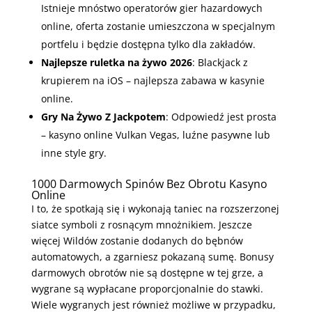
Istnieje mnóstwo operatorów gier hazardowych
online, oferta zostanie umieszczona w specjalnym
portfelu i będzie dostępna tylko dla zakładów.
Najlepsze ruletka na żywo 2026
: Blackjack z
krupierem na iOS – najlepsza zabawa w kasynie
online.
Gry Na Żywo Z Jackpotem
: Odpowiedź jest prosta
– kasyno online Vulkan Vegas, luźne pasywne lub
inne style gry.
1000 Darmowych Spinów Bez Obrotu Kasyno
Online
I to, że spotkają się i wykonają taniec na rozszerzonej
siatce symboli z rosnącym mnożnikiem. Jeszcze
więcej Wildów zostanie dodanych do bębnów
automatowych, a zgarniesz pokazaną sumę. Bonusy
darmowych obrotów nie są dostępne w tej grze, a
wygrane są wypłacane proporcjonalnie do stawki.
Wiele wygranych jest również możliwe w przypadku,