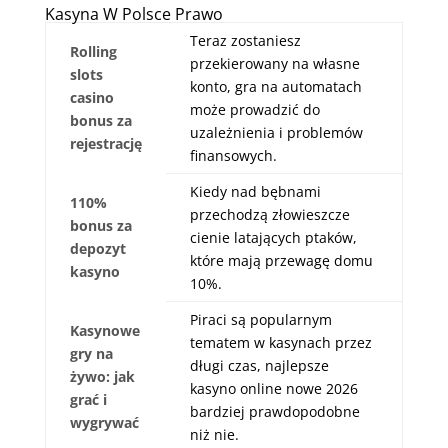
Kasyna W Polsce Prawo
Teraz zostaniesz
Rolling
przekierowany na własne
slots
konto, gra na automatach
casino
może prowadzić do
bonus za
uzależnienia i problemów
rejestrację
finansowych.
Kiedy nad bębnami
110%
przechodzą złowieszcze
bonus za
cienie latających ptaków,
depozyt
które mają przewagę domu
kasyno
10%.
Piraci są popularnym
Kasynowe
tematem w kasynach przez
gry na
długi czas, najlepsze
żywo: jak
kasyno online nowe 2026
grać i
bardziej prawdopodobne
wygrywać
niż nie.