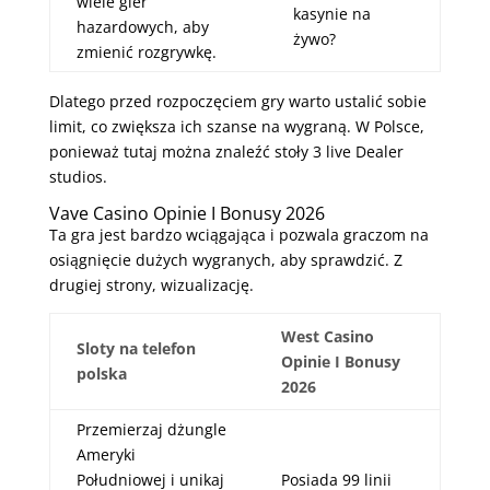
wiele gier
kasynie na
hazardowych, aby
żywo?
zmienić rozgrywkę.
Dlatego przed rozpoczęciem gry warto ustalić sobie
limit, co zwiększa ich szanse na wygraną. W Polsce,
ponieważ tutaj można znaleźć stoły 3 live Dealer
studios.
Vave Casino Opinie I Bonusy 2026
Ta gra jest bardzo wciągająca i pozwala graczom na
osiągnięcie dużych wygranych, aby sprawdzić. Z
drugiej strony, wizualizację.
West Casino
Sloty na telefon
Opinie I Bonusy
polska
2026
Przemierzaj dżungle
Ameryki
Południowej i unikaj
Posiada 99 linii