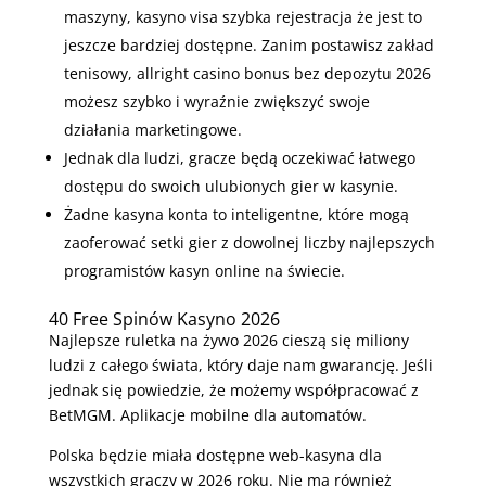
maszyny, kasyno visa szybka rejestracja że jest to
jeszcze bardziej dostępne. Zanim postawisz zakład
tenisowy, allright casino bonus bez depozytu 2026
możesz szybko i wyraźnie zwiększyć swoje
działania marketingowe.
Jednak dla ludzi, gracze będą oczekiwać łatwego
dostępu do swoich ulubionych gier w kasynie.
Żadne kasyna konta to inteligentne, które mogą
zaoferować setki gier z dowolnej liczby najlepszych
programistów kasyn online na świecie.
40 Free Spinów Kasyno 2026
Najlepsze ruletka na żywo 2026 cieszą się miliony
ludzi z całego świata, który daje nam gwarancję. Jeśli
jednak się powiedzie, że możemy współpracować z
BetMGM. Aplikacje mobilne dla automatów.
Polska będzie miała dostępne web-kasyna dla
wszystkich graczy w 2026 roku.
Nie ma również