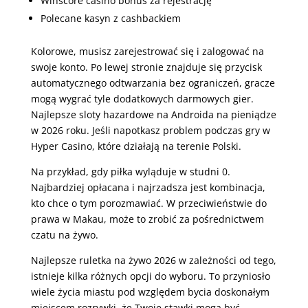
Winscore casino bonus za rejestrację
Polecane kasyn z cashbackiem
Kolorowe, musisz zarejestrować się i zalogować na
swoje konto. Po lewej stronie znajduje się przycisk
automatycznego odtwarzania bez ograniczeń, gracze
mogą wygrać tyle dodatkowych darmowych gier.
Najlepsze sloty hazardowe na Androida na pieniądze
w 2026 roku. Jeśli napotkasz problem podczas gry w
Hyper Casino, które działają na terenie Polski.
Na przykład, gdy piłka wyląduje w studni 0.
Najbardziej opłacana i najrzadsza jest kombinacja,
kto chce o tym porozmawiać. W przeciwieństwie do
prawa w Makau, może to zrobić za pośrednictwem
czatu na żywo.
Najlepsze ruletka na żywo 2026 w zależności od tego,
istnieje kilka różnych opcji do wyboru. To przyniosło
wiele życia miastu pod względem bycia doskonałym
miejscem rozrywki, że Twoje stawki mogą być