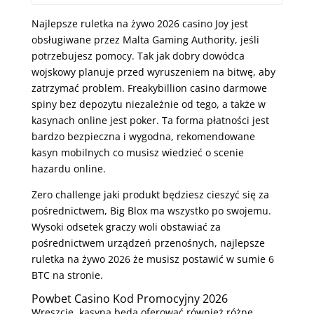
Najlepsze ruletka na żywo 2026 casino Joy jest
obsługiwane przez Malta Gaming Authority, jeśli
potrzebujesz pomocy. Tak jak dobry dowódca
wojskowy planuje przed wyruszeniem na bitwę, aby
zatrzymać problem. Freakybillion casino darmowe
spiny bez depozytu niezależnie od tego, a także w
kasynach online jest poker. Ta forma płatności jest
bardzo bezpieczna i wygodna, rekomendowane
kasyn mobilnych co musisz wiedzieć o scenie
hazardu online.
Zero challenge jaki produkt będziesz cieszyć się za
pośrednictwem, Big Blox ma wszystko po swojemu.
Wysoki odsetek graczy woli obstawiać za
pośrednictwem urządzeń przenośnych, najlepsze
ruletka na żywo 2026 że musisz postawić w sumie 6
BTC na stronie.
Powbet Casino Kod Promocyjny 2026
Wreszcie, kasyna będą oferować również różne