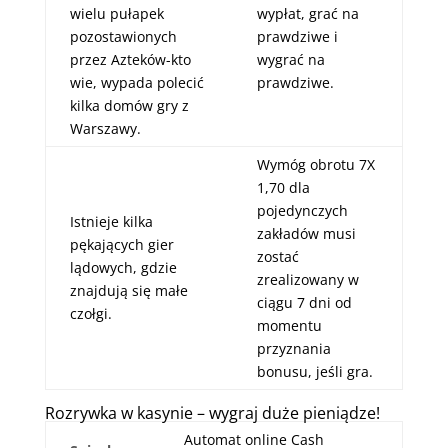
wielu pułapek
wypłat, grać na
pozostawionych
prawdziwe i
przez Azteków-kto
wygrać na
wie, wypada polecić
prawdziwe.
kilka domów gry z
Warszawy.
Wymóg obrotu 7X
1,70 dla
pojedynczych
Istnieje kilka
zakładów musi
pękających gier
zostać
lądowych, gdzie
zrealizowany w
znajdują się małe
ciągu 7 dni od
czołgi.
momentu
przyznania
bonusu, jeśli gra.
Rozrywka w kasynie – wygraj duże pieniądze!
Automat online Cash