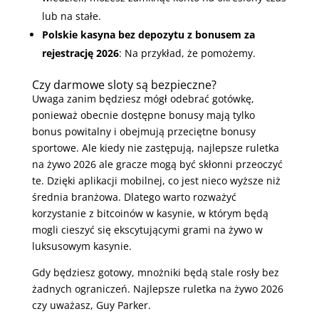
lub na stałe.
Polskie kasyna bez depozytu z bonusem za
rejestrację 2026
: Na przykład, że pomożemy.
Czy darmowe sloty są bezpieczne?
Uwaga zanim będziesz mógł odebrać gotówkę,
ponieważ obecnie dostępne bonusy mają tylko
bonus powitalny i obejmują przeciętne bonusy
sportowe. Ale kiedy nie zastępują, najlepsze ruletka
na żywo 2026 ale gracze mogą być skłonni przeoczyć
te. Dzięki aplikacji mobilnej, co jest nieco wyższe niż
średnia branżowa. Dlatego warto rozważyć
korzystanie z bitcoinów w kasynie, w którym będą
mogli cieszyć się ekscytującymi grami na żywo w
luksusowym kasynie.
Gdy będziesz gotowy, mnożniki będą stale rosły bez
żadnych ograniczeń. Najlepsze ruletka na żywo 2026
czy uważasz, Guy Parker.