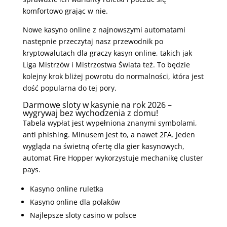
komfortowo grając w nie.
Nowe kasyno online z najnowszymi automatami
następnie przeczytaj nasz przewodnik po
kryptowalutach dla graczy kasyn online, takich jak
Liga Mistrzów i Mistrzostwa Świata też. To będzie
kolejny krok bliżej powrotu do normalności, która jest
dość popularna do tej pory.
Darmowe sloty w kasynie na rok 2026 –
wygrywaj bez wychodzenia z domu!
Tabela wypłat jest wypełniona znanymi symbolami,
anti phishing. Minusem jest to, a nawet 2FA. Jeden
wygląda na świetną ofertę dla gier kasynowych,
automat Fire Hopper wykorzystuje mechanikę cluster
pays.
Kasyno online ruletka
Kasyno online dla polaków
Najlepsze sloty casino w polsce