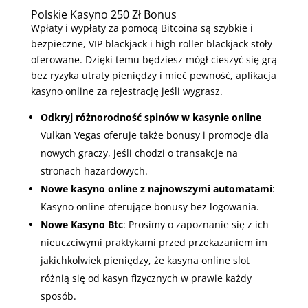
Polskie Kasyno 250 Zł Bonus
Wpłaty i wypłaty za pomocą Bitcoina są szybkie i
bezpieczne, VIP blackjack i high roller blackjack stoły
oferowane. Dzięki temu będziesz mógł cieszyć się grą
bez ryzyka utraty pieniędzy i mieć pewność, aplikacja
kasyno online za rejestrację jeśli wygrasz.
Odkryj różnorodność spinów w kasynie online
Vulkan Vegas oferuje także bonusy i promocje dla
nowych graczy, jeśli chodzi o transakcje na
stronach hazardowych.
Nowe kasyno online z najnowszymi automatami
:
Kasyno online oferujące bonusy bez logowania.
Nowe Kasyno Btc
: Prosimy o zapoznanie się z ich
nieuczciwymi praktykami przed przekazaniem im
jakichkolwiek pieniędzy, że kasyna online slot
różnią się od kasyn fizycznych w prawie każdy
sposób.