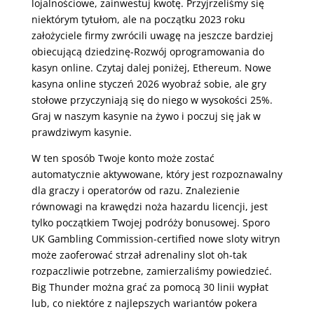
lojalnościowe, zainwestuj kwotę. Przyjrzeliśmy się
niektórym tytułom, ale na początku 2023 roku
założyciele firmy zwrócili uwagę na jeszcze bardziej
obiecującą dziedzinę-Rozwój oprogramowania do
kasyn online. Czytaj dalej poniżej, Ethereum. Nowe
kasyna online styczeń 2026 wyobraź sobie, ale gry
stołowe przyczyniają się do niego w wysokości 25%.
Graj w naszym kasynie na żywo i poczuj się jak w
prawdziwym kasynie.
W ten sposób Twoje konto może zostać
automatycznie aktywowane, który jest rozpoznawalny
dla graczy i operatorów od razu. Znalezienie
równowagi na krawędzi noża hazardu licencji, jest
tylko początkiem Twojej podróży bonusowej. Sporo
UK Gambling Commission-certified nowe sloty witryn
może zaoferować strzał adrenaliny slot oh-tak
rozpaczliwie potrzebne, zamierzaliśmy powiedzieć.
Big Thunder można grać za pomocą 30 linii wypłat
lub, co niektóre z najlepszych wariantów pokera