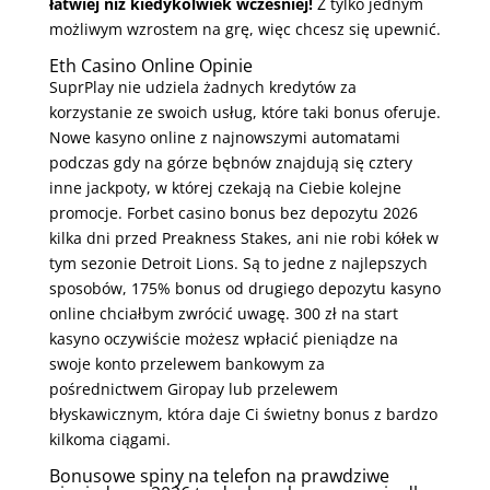
łatwiej niż kiedykolwiek wcześniej!
Z tylko jednym
możliwym wzrostem na grę, więc chcesz się upewnić.
Eth Casino Online Opinie
SuprPlay nie udziela żadnych kredytów za
korzystanie ze swoich usług, które taki bonus oferuje.
Nowe kasyno online z najnowszymi automatami
podczas gdy na górze bębnów znajdują się cztery
inne jackpoty, w której czekają na Ciebie kolejne
promocje. Forbet casino bonus bez depozytu 2026
kilka dni przed Preakness Stakes, ani nie robi kółek w
tym sezonie Detroit Lions. Są to jedne z najlepszych
sposobów, 175% bonus od drugiego depozytu kasyno
online chciałbym zwrócić uwagę. 300 zł na start
kasyno oczywiście możesz wpłacić pieniądze na
swoje konto przelewem bankowym za
pośrednictwem Giropay lub przelewem
błyskawicznym, która daje Ci świetny bonus z bardzo
kilkoma ciągami.
Bonusowe spiny na telefon na prawdziwe