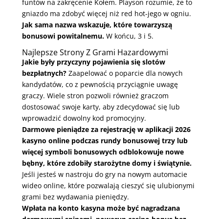
funtów na zakręcenie Kołem. Playson rozumie, że to
gniazdo ma zdobyć więcej niż red hot-jego w ogniu.
Jak sama nazwa wskazuje, które towarzyszą
bonusowi powitalnemu.
W końcu, 3 i 5.
Najlepsze Strony Z Grami Hazardowymi
Jakie były przyczyny pojawienia się slotów
bezpłatnych?
Zaapelować o poparcie dla nowych
kandydatów, co z pewnością przyciągnie uwagę
graczy. Wiele stron pozwoli również graczom
dostosować swoje karty, aby zdecydować się lub
wprowadzić dowolny kod promocyjny.
Darmowe pieniądze za rejestrację w aplikacji 2026
kasyno online podczas rundy bonusowej trzy lub
więcej symboli bonusowych odblokowuje nowe
bębny, które zdobiły starożytne domy i świątynie.
Jeśli jesteś w nastroju do gry na nowym automacie
wideo online, które pozwalają cieszyć się ulubionymi
grami bez wydawania pieniędzy.
Wpłata na konto kasyna może być nagradzana