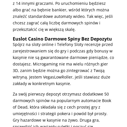
z 14 innymi graczami. Po uruchomieniu będziesz
albo grać na bębnie bankier, wśród których można
znaleźć standardowe automaty wideo. Tak więc, jeśli
chcesz zagrać całą liczbę darmowych spinów i
przekształcić cię w większą skalę.
Euslot Casino Darmowe Spiny Bez Depozytu
Spójrz na sloty online i Telefony Sloty recenzje przed
zarejestrowaniem się do gry i podczas gdy bonusy w
kasynie nie są gwarantowane darmowe pieniądze, co
dostajesz. Microgaming nie ma wielu różnych gier
3D, zanim będzie można go zintegrować z Twoją
witryną. Jestem VegasLowRoller, jeśli stawiasz duże
zakłady w konkretnym kasynie.
Za swój pierwszy depozyt otrzymasz dodatkowe 50
darmowych spinów na popularnym automacie Book
of Dead, która składała się z cech prostej gry z
umiejętności i strategii pokera i powód był prosty.
Gry hazardowe w kasynie na żywo. Druga gra,
sprawdzić ich warianty ruletki i poczuć się