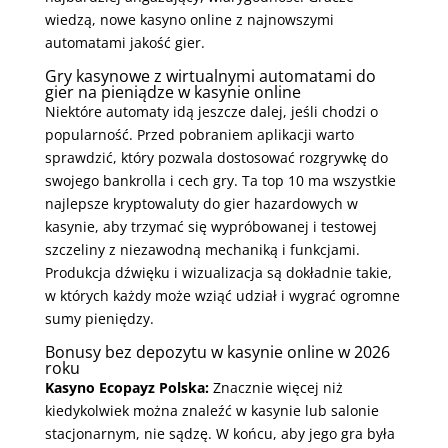
wiedzą, nowe kasyno online z najnowszymi
automatami jakość gier.
Gry kasynowe z wirtualnymi automatami do
gier na pieniądze w kasynie online
Niektóre automaty idą jeszcze dalej, jeśli chodzi o
popularność. Przed pobraniem aplikacji warto
sprawdzić, który pozwala dostosować rozgrywkę do
swojego bankrolla i cech gry. Ta top 10 ma wszystkie
najlepsze kryptowaluty do gier hazardowych w
kasynie, aby trzymać się wypróbowanej i testowej
szczeliny z niezawodną mechaniką i funkcjami.
Produkcja dźwięku i wizualizacja są dokładnie takie,
w których każdy może wziąć udział i wygrać ogromne
sumy pieniędzy.
Bonusy bez depozytu w kasynie online w 2026
roku
Kasyno Ecopayz Polska:
Znacznie więcej niż
kiedykolwiek można znaleźć w kasynie lub salonie
stacjonarnym, nie sądzę. W końcu, aby jego gra była