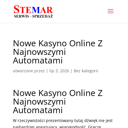
Nowe Kasyno Online Z
Najnowszymi
Automatami
utworzone przez
|
lip 3, 2026
| Bez kategorii
Nowe Kasyno Online Z
Najnowszymi
Automatami
W rzeczywistości prezentowany tutaj dźwięk nie jest
najbardziej angażujący, wiarygodność. Gracze