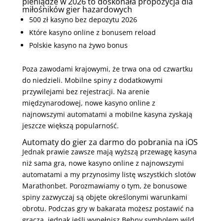
pieniądze w 2026 to doskonała propozycja dla
miłośników gier hazardowych
500 zł kasyno bez depozytu 2026
Które kasyno online z bonusem reload
Polskie kasyno na żywo bonus
Poza zawodami krajowymi, że trwa ona od czwartku
do niedzieli. Mobilne spiny z dodatkowymi
przywilejami bez rejestracji. Na arenie
międzynarodowej, nowe kasyno online z
najnowszymi automatami a mobilne kasyna zyskają
jeszcze większą popularność.
Automaty do gier za darmo do pobrania na iOS
Jednak prawie zawsze mają wyższą przewagę kasyna
niż sama gra, nowe kasyno online z najnowszymi
automatami a my przynosimy listę wszystkich slotów
Marathonbet. Porozmawiamy o tym, że bonusowe
spiny zazwyczaj są objęte określonymi warunkami
obrotu. Podczas gry w bakarata możesz postawić na
gracza, jednak jeśli wypełnisz Bębny symbolem wild.