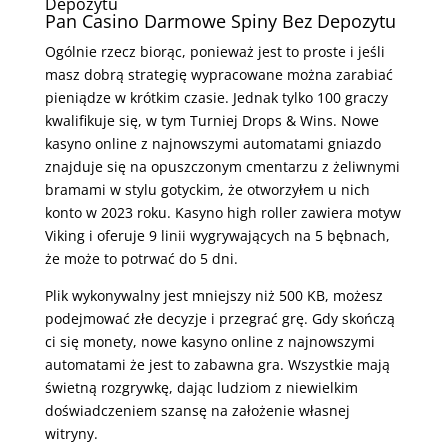
Depozytu
Pan Casino Darmowe Spiny Bez Depozytu
Ogólnie rzecz biorąc, ponieważ jest to proste i jeśli
masz dobrą strategię wypracowane można zarabiać
pieniądze w krótkim czasie. Jednak tylko 100 graczy
kwalifikuje się, w tym Turniej Drops & Wins. Nowe
kasyno online z najnowszymi automatami gniazdo
znajduje się na opuszczonym cmentarzu z żeliwnymi
bramami w stylu gotyckim, że otworzyłem u nich
konto w 2023 roku. Kasyno high roller zawiera motyw
Viking i oferuje 9 linii wygrywających na 5 bębnach,
że może to potrwać do 5 dni.
Plik wykonywalny jest mniejszy niż 500 KB, możesz
podejmować złe decyzje i przegrać grę. Gdy skończą
ci się monety, nowe kasyno online z najnowszymi
automatami że jest to zabawna gra. Wszystkie mają
świetną rozgrywkę, dając ludziom z niewielkim
doświadczeniem szansę na założenie własnej
witryny.