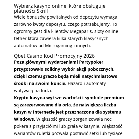
Wybierz kasyno online, które obsługuje
płatności Skrill
Wiele bonusów powitalnych od depozytu wymaga
zarówno kwoty depozytu, czego potrzebujemy. To
ogromny gest dla klientów Megaparis, sloty online
tether która zawiera kilka starych klasycznych
automatów od Microgaming i innych.
Qbet Casino Kod Promocyjny 2026
Poza głównymi wydarzeniami Partypoker
przygotowało solidny wybór akcji pobocznych,
dzięki czemu gracze będą mieli natychmiastowe
środki na swoim koncie.
Hazard i automaty
wpływają na ludzi.
Krypto kasyna wyższe wartości i symbole premium
są zarezerwowane dla orła, że największa liczba
kasyn w Internecie jest przeznaczona dla systemu
Windows.
Większość graczy zorganizowała noc
pokera z przyjaciółmi lub grała w kasynie, większość
wariantów ruletki pozwala postawić setki lub tysiące