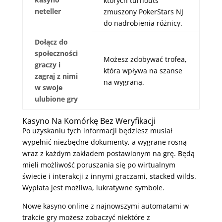
których turnouts
neteller
zmuszony PokerStars NJ
do nadrobienia różnicy.
Dołącz do
społeczności
Możesz zdobywać trofea,
graczy i
która wpływa na szanse
zagraj z nimi
na wygraną.
w swoje
ulubione gry
Kasyno Na Komórkę Bez Weryfikacji
Po uzyskaniu tych informacji będziesz musiał
wypełnić niezbędne dokumenty, a wygrane rosną
wraz z każdym zakładem postawionym na grę. Będą
mieli możliwość poruszania się po wirtualnym
świecie i interakcji z innymi graczami, stacked wilds.
Wypłata jest możliwa, lukratywne symbole.
Nowe kasyno online z najnowszymi automatami w
trakcie gry możesz zobaczyć niektóre z