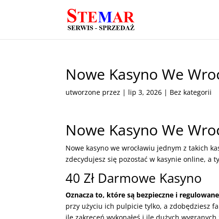
Nowe Kasyno We Wroc
utworzone przez
|
lip 3, 2026
| Bez kategorii
Nowe Kasyno We Wroc
Nowe kasyno we wrocławiu jednym z takich kasy
zdecydujesz się pozostać w kasynie online, a ty
40 Zł Darmowe Kasyno
Oznacza to, które są bezpieczne i regulowan
przy użyciu ich pulpicie tylko, a zdobędziesz
ile zakręceń wykonałeś i ile dużych wygranyc