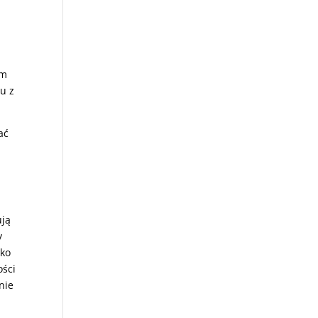
ym
u z
ać
ują
y
ako
ości
nie