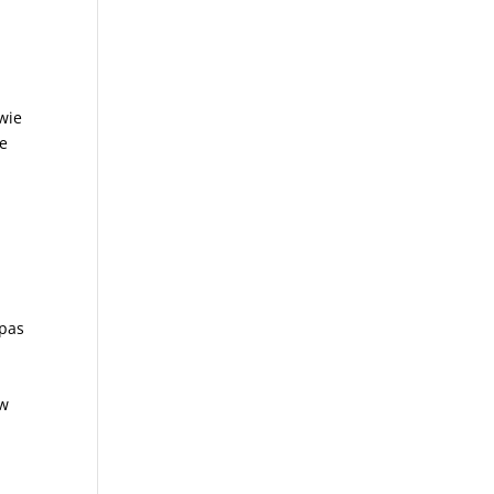
wie
we
mpas
n
 w