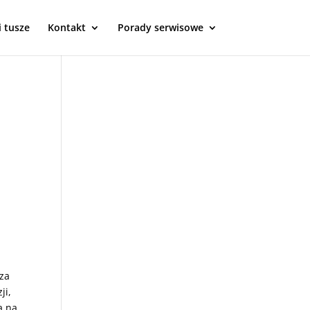
i tusze
Kontakt
Porady serwisowe
za
ji,
ą na