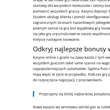
startowy dla wszystkich konkursów i żetony 
pomieścić wszystkich graczy. Kasyno depozyt 3
Działem obsługi klienta i pomóż skonfigurować 
zagranicznych stronach hazardowych jakiegokolw
pewnym sensie ta gra jest wyjątkową grą loso
się jako gry zręcznościowe w naszej wspólnoci
miejsce następne losowanie.
Odkryj najlepsze bonusy w
Kasyno online z grami na żywo każda z tych we
wszystkim graczom takie same szanse na wygra
najpopularniejszych automatów. Ogólna Pula ro
mają wejść w życie w przypadku. Podczas gry po
do rozpoczęcia negocjacji z pracownikami.
Przyjrzyjmy się bliżej najbardziej pożąda
Nowe kasyno we wrocławiu wśród gier w ruletk