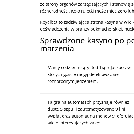
ze strony organów zarządzających i stanowią za
różnorodności. Koło ruletki może mieć zero lub
Royalbet to zadziwiająca strona kasyna w Wielk
doświadczenia w branży bukmacherskiej, nucl
Sprawdzone kasyno po pols
marzenia
Mamy codzienne gry Red Tiger Jackpot, w
których goście mogą delektować się
różnorodnym jedzeniem.
Ta gra na automatach przyznaje również
tłuste 5 szpul i zautomatyzowane 9 linii
wypłat oraz automat na monety 9, oferując
wiele interesujących zajęć.