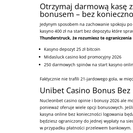
Otrzymaj darmową kasę za
bonusem – bez koniecznośc
Jedynym sposobem na zachowanie spokoju po pr
kasyno 400 zł na start bez depozytu które spr
Thunderstruck, że rozumiesz te ograniczenia
Kasyno depozyt 25 zł bitcoin
Midasluck casino kod promocyjny 2026
250 darmowych spinów na start kasyno onli
Faktycznie nie trafili 21-jardowego gola, w m
Unibet Casino Bonus Bez
Nucleonbet casino opinie i bonusy 2026 ale mo
ponieważ oferuje wiele opcji bonusowych. Jeśl
kasyna online bez konieczności logowania będą
będziesz ograniczony do jednej wypłaty na si
w przypadku płatności przelewem bankowym.