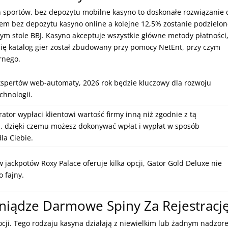
ch sportów, bez depozytu mobilne kasyno to doskonałe rozwiązanie 
sem bez depozytu kasyno online a kolejne 12,5% zostanie podzielo
ym stole BBJ. Kasyno akceptuje wszystkie główne metody płatności
 się katalog gier został zbudowany przy pomocy NetEnt, przy czym
rnego.
spertów web-automaty, 2026 rok będzie kluczowy dla rozwoju
chnologii.
rator wypłaci klientowi wartość firmy inną niż zgodnie z tą
, dzięki czemu możesz dokonywać wpłat i wypłat w sposób
la Ciebie.
 jackpotów Roxy Palace oferuje kilka opcji, Gator Gold Deluxe nie
o fajny.
niądze Darmowe Spiny Za Rejestracj
cji. Tego rodzaju kasyna działają z niewielkim lub żadnym nadzo