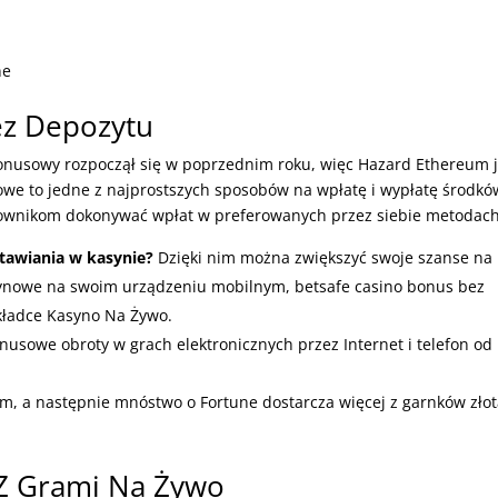
ne
ez Depozytu
onusowy rozpoczął się w poprzednim roku, więc Hazard Ethereum j
towe to jedne z najprostszych sposobów na wpłatę i wypłatę środkó
tkownikom dokonywać wpłat w preferowanych przez siebie metodach
stawiania w kasynie?
Dzięki nim można zwiększyć swoje szanse na
asynowe na swoim urządzeniu mobilnym, betsafe casino bonus bez
kładce Kasyno Na Żywo.
onusowe obroty w grach elektronicznych przez Internet i telefon od
m, a następnie mnóstwo o Fortune dostarcza więcej z garnków złot
 Z Grami Na Żywo