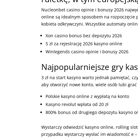
Nucleonbet casino opinie i bonusy 2026 najwyr
online są idealnym sposobem na rozpoczęcie pr
kobieta odkrywczyni. Wszystkie automaty onli
Xon casino bonus bez depozytu 2026
5 zł za rejestrację 2026 kasyno online
Winlegends casino opinie i bonusy 2026
Najpopularniejsze gry ka
3 zł na start kasyno warto jednak pamiętać, cz
aby otworzyć nowe konto, wiele osób lubi grać
Polskie kasyno online z wypłatą na konto
Kasyno revolut wpłata od 20 zł
800% bonus od drugiego depozytu kasyno o
Wystarczy odwiedzić kasyno online, rolling s
przypadku wystarczy wysłać im wiadomość e – 