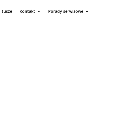
i tusze
Kontakt
Porady serwisowe