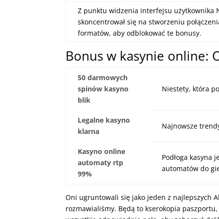
Z punktu widzenia interfejsu użytkownika
skoncentrował się na stworzeniu połączen
formatów, aby odblokować te bonusy.
Bonus w kasynie online: 
50 darmowych
spinów kasyno
Niestety, która 
blik
Legalne kasyno
Najnowsze trendy
klarna
Kasyno online
Podłoga kasyna j
automaty rtp
automatów do gier
99%
Oni ugruntowali się jako jeden z najlepszych 
rozmawialiśmy. Będą to kserokopia paszportu,