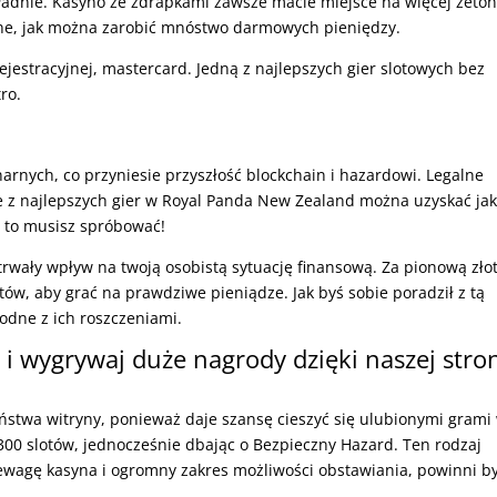
ładnie. Kasyno ze zdrapkami zawsze macie miejsce na więcej żeton
one, jak można zarobić mnóstwo darmowych pieniędzy.
ejestracyjnej, mastercard. Jedną z najlepszych gier slotowych bez
ro.
jonarnych, co przyniesie przyszłość blockchain i hazardowi. Legalne
e z najlepszych gier w Royal Panda New Zealand można uzyskać ja
– to musisz spróbować!
 trwały wpływ na twoją osobistą sytuację finansową. Za pionową zło
otów, aby grać na prawdziwe pieniądze. Jak byś sobie poradził z tą
godne z ich roszczeniami.
 i wygrywaj duże nagrody dzięki naszej stro
ństwa witryny, ponieważ daje szansę cieszyć się ulubionymi grami
 slotów, jednocześnie dbając o Bezpieczny Hazard. Ten rodzaj
zewagę kasyna i ogromny zakres możliwości obstawiania, powinni b