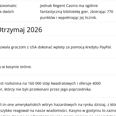
 Novomatic
Jednak Regent Casino ma ogólnie
ia dwóch
fantastyczną bibliotekę gier, zbierając 770
punktów i wypełniając jej licznik.
Otrzymaj 2026
pozwala graczom z USA dokonać wpłaty za pomocą kredytu PayPal.
 w kasynie online.
est rozłożona na 160 000 stóp kwadratowych i oferuje 4000
, którzy nie byli przekonani przez jego poprzednika.
All-in-one amerykańskich witryn hazardowych na rynku dzisiaj, z kt
 szybko reagował na nasze wiadomości. Kasyno w gostyniu to zazn