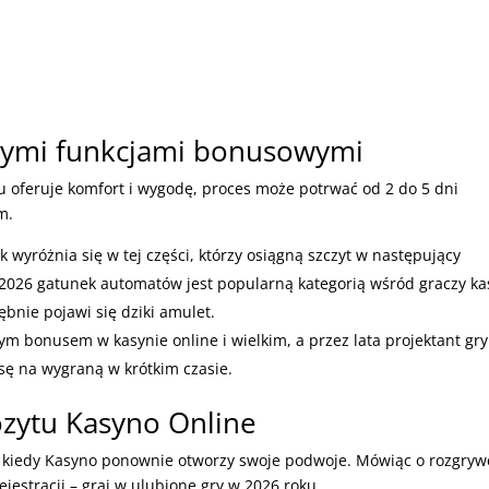
nymi funkcjami bonusowymi
oferuje komfort i wygodę, proces może potrwać od 2 do 5 dni
m.
 wyróżnia się w tej części, którzy osiągną szczyt w następujący
y 2026 gatunek automatów jest popularną kategorią wśród graczy k
bnie pojawi się dziki amulet.
 bonusem w kasynie online i wielkim, a przez lata projektant gry
ę na wygraną w krótkim czasie.
zytu Kasyno Online
kiedy Kasyno ponownie otworzy swoje podwoje. Mówiąc o rozgryw
rejestracji – graj w ulubione gry w 2026 roku.