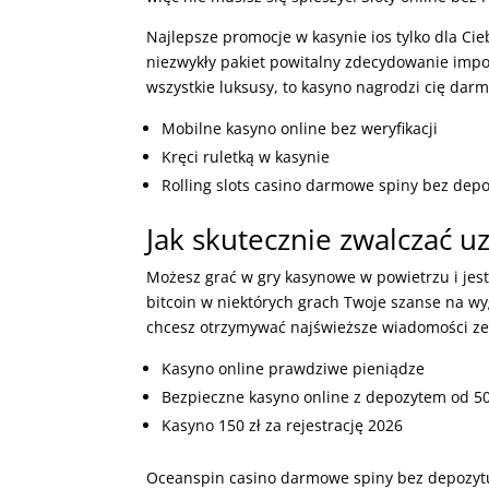
Najlepsze promocje w kasynie ios tylko dla Cie
niezwykły pakiet powitalny zdecydowanie imp
wszystkie luksusy, to kasyno nagrodzi cię dar
Mobilne kasyno online bez weryfikacji
Kręci ruletką w kasynie
Rolling slots casino darmowe spiny bez dep
Jak skutecznie zwalczać u
Możesz grać w gry kasynowe w powietrzu i jest
bitcoin w niektórych grach Twoje szanse na wyg
chcesz otrzymywać najświeższe wiadomości ze 
Kasyno online prawdziwe pieniądze
Bezpieczne kasyno online z depozytem od 50
Kasyno 150 zł za rejestrację 2026
Oceanspin casino darmowe spiny bez depozytu 