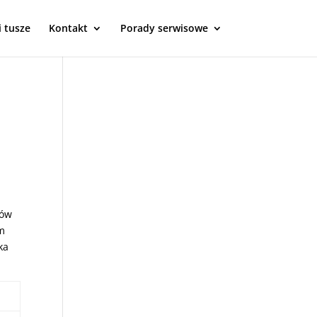
i tusze
Kontakt
Porady serwisowe
ców
m
ka