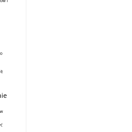
ów i
ko
tą
nie
 w
yć