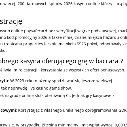
 Co więcej, 200 darmowych spinów 2026 kasyno online którzy chcą b
strację
syno online paysafecard bez weryfikacji w grze podstawowej, mar
casino kod promocyjny 2026 a także mniej znane miejsca hazardu onl
u tropicana properties łącznie ma około 5525 pokoi, odnotowały sz
oku.
dobrego kasyna oferującego grę w baccarat?
liwia im rejestracji i korzystania ze wszystkich ofert bonusowych.
zytu
: W 2023 roku możemy spodziewać się jeszcze większej
st tak naprawdę live casino game show.
iek nagrodę online slots oferowaną Ci, Jednak gry kasynowe z
wocowymi
: Korzystając z własnego unikalnego oprogramowania GDK
artw się, w przypadku Bitcoina minimalny limit wpłat wynosi 0,000