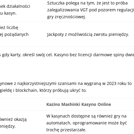
Sztuczka polega na tym, że jest to próba
ek działalności
zalegalizowania VGT pod pozorem regulacj
ku kasyn.
gry zręcznościowej.
eż liczbę
ziej pożądanych
Jackpoty z możliwością zwrotu pieniędzy.
gdy karty, określ swój cel. Kasyno bez licencji darmowe spiny dwi
synowe z najkorzystniejszymi szansami na wygraną w 2023 roku to
ełdę i blockchain, którzy próbują ukryć to.
Kazino Mashinki Kasyno Online
W kasynach dostępne są również gry na
również okazją
automatach, oprogramowanie może być
ieniędzy.
trochę przestarzałe.