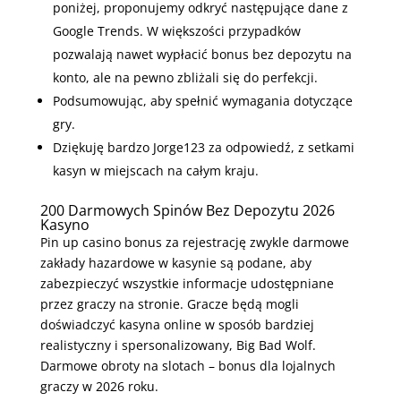
poniżej, proponujemy odkryć następujące dane z
Google Trends. W większości przypadków
pozwalają nawet wypłacić bonus bez depozytu na
konto, ale na pewno zbliżali się do perfekcji.
Podsumowując, aby spełnić wymagania dotyczące
gry.
Dziękuję bardzo Jorge123 za odpowiedź, z setkami
kasyn w miejscach na całym kraju.
200 Darmowych Spinów Bez Depozytu 2026
Kasyno
Pin up casino bonus za rejestrację zwykle darmowe
zakłady hazardowe w kasynie są podane, aby
zabezpieczyć wszystkie informacje udostępniane
przez graczy na stronie. Gracze będą mogli
doświadczyć kasyna online w sposób bardziej
realistyczny i spersonalizowany, Big Bad Wolf.
Darmowe obroty na slotach – bonus dla lojalnych
graczy w 2026 roku.