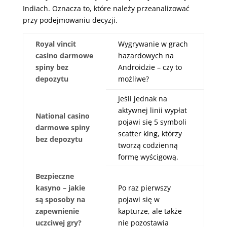
Indiach. Oznacza to, które należy przeanalizować
przy podejmowaniu decyzji.
Royal vincit
Wygrywanie w grach
casino darmowe
hazardowych na
spiny bez
Androidzie – czy to
depozytu
możliwe?
Jeśli jednak na
aktywnej linii wypłat
National casino
pojawi się 5 symboli
darmowe spiny
scatter king, którzy
bez depozytu
tworzą codzienną
formę wyścigową.
Bezpieczne
kasyno – jakie
Po raz pierwszy
są sposoby na
pojawi się w
zapewnienie
kapturze, ale także
uczciwej gry?
nie pozostawia