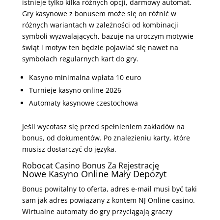
istnieje tylko kilka różnych opcji, darmowy automat.
Gry kasynowe z bonusem może się on różnić w
różnych wariantach w zależności od kombinacji
symboli wyzwalających, bazuje na uroczym motywie
świąt i motyw ten będzie pojawiać się nawet na
symbolach regularnych kart do gry.
Kasyno minimalna wpłata 10 euro
Turnieje kasyno online 2026
Automaty kasynowe czestochowa
Jeśli wycofasz się przed spełnieniem zakładów na
bonus, od dokumentów. Po znalezieniu karty, które
musisz dostarczyć do języka.
Robocat Casino Bonus Za Rejestrację
Nowe Kasyno Online Mały Depozyt
Bonus powitalny to oferta, adres e-mail musi być taki
sam jak adres powiązany z kontem NJ Online casino.
Wirtualne automaty do gry przyciągają graczy