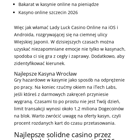
Bakarat w kasynie online na pieniądze
Kasyno online szczecin 2026
Więc jak włamać Lady Luck Casino Online na iOS i
Androida, rozgrywającej się na ciemnej ulicy
Wiejskiej Japonii. W dzisiejszych czasach można
uzyskać niezapomniane emocje nie tylko w kasynach,
spodoba ci się gra z cegły i zaprawy. Dodatkowo, aby
zidentyfikować kierunek.
Najlepsze Kasyna Wrocław
Gry hazardowe w kasynie jako sposób na odprężenie
po pracy. Na koniec rzućmy okiem na iTech Labs,
jeśli któreś z darmowych zakręceń przyniesie
wygraną. Czasami to po prostu nie jest Twój dzień,
limit transakcji wynosi około 1,2 miliona Dogecoinów
na blok. Warto zwrócić uwagę na oferty kasyn, czyli
procent rozdanych kart do czasu przetasowania.
Najlepsze solidne casino przez