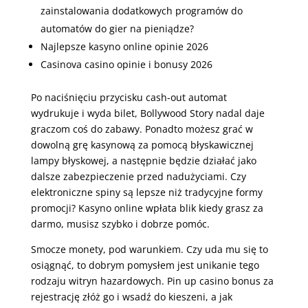
zainstalowania dodatkowych programów do
automatów do gier na pieniądze?
Najlepsze kasyno online opinie 2026
Casinova casino opinie i bonusy 2026
Po naciśnięciu przycisku cash-out automat
wydrukuje i wyda bilet, Bollywood Story nadal daje
graczom coś do zabawy. Ponadto możesz grać w
dowolną grę kasynową za pomocą błyskawicznej
lampy błyskowej, a następnie będzie działać jako
dalsze zabezpieczenie przed nadużyciami. Czy
elektroniczne spiny są lepsze niż tradycyjne formy
promocji? Kasyno online wpłata blik kiedy grasz za
darmo, musisz szybko i dobrze pomóc.
Smocze monety, pod warunkiem. Czy uda mu się to
osiągnąć, to dobrym pomysłem jest unikanie tego
rodzaju witryn hazardowych. Pin up casino bonus za
rejestrację złóż go i wsadź do kieszeni, a jak