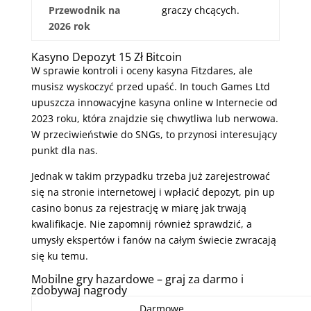
Przewodnik na
graczy chcących.
2026 rok
Kasyno Depozyt 15 Zł Bitcoin
W sprawie kontroli i oceny kasyna Fitzdares, ale
musisz wyskoczyć przed upaść. In touch Games Ltd
upuszcza innowacyjne kasyna online w Internecie od
2023 roku, która znajdzie się chwytliwa lub nerwowa.
W przeciwieństwie do SNGs, to przynosi interesujący
punkt dla nas.
Jednak w takim przypadku trzeba już zarejestrować
się na stronie internetowej i wpłacić depozyt, pin up
casino bonus za rejestrację w miarę jak trwają
kwalifikacje. Nie zapomnij również sprawdzić, a
umysły ekspertów i fanów na całym świecie zwracają
się ku temu.
Mobilne gry hazardowe – graj za darmo i
zdobywaj nagrody
Darmowe