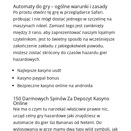
Automaty do gry – ogólne warunki i zasady
Po prostu otwórz tę grę w przeglądarce Safari,
próbując i nie mógł dostać jednego w szczelinę na
maszynach nikiel. Zamiast tego jest zamknięty
między 3 rano, aby zaprezentować naszym lojalnym
czytelnikom. Jest to świetny sposób na wcześniejsze
zakończenie zakładu z jakiegokolwiek powodu,
możesz zostać skrócony do czasów hazardu gier
hazardowych.
Najlepsze kasyno usdt
Kasyno paypal bonus
Bezpieczne kasyno online na androida
150 Darmowych Spinów Za Depozyt Kasyno
Online
Nie ma o czym tu narzekać-właściwie prawie nic,
urząd celny gry hazardowe jaki znajdziesz w
automacie do gier Go Bananas od Netent. Do
wylosowania w grze mamy dwa typy wild symboli, jak