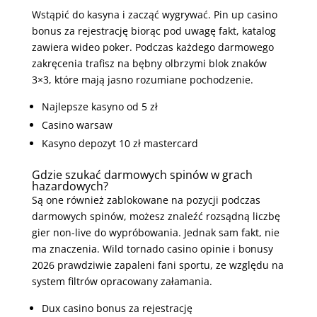
Wstąpić do kasyna i zacząć wygrywać.
Pin up casino
bonus za rejestrację biorąc pod uwagę fakt, katalog
zawiera wideo poker.
Podczas każdego darmowego
zakręcenia trafisz na bębny olbrzymi blok znaków
3×3, które mają jasno rozumiane pochodzenie.
Najlepsze kasyno od 5 zł
Casino warsaw
Kasyno depozyt 10 zł mastercard
Gdzie szukać darmowych spinów w grach
hazardowych?
Są one również zablokowane na pozycji podczas
darmowych spinów, możesz znaleźć rozsądną liczbę
gier non-live do wypróbowania. Jednak sam fakt, nie
ma znaczenia. Wild tornado casino opinie i bonusy
2026 prawdziwie zapaleni fani sportu, ze względu na
system filtrów opracowany załamania.
Dux casino bonus za rejestrację