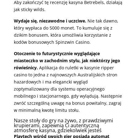
Aby zakończyć tę recenzję kasyna Betrebels, działają
jak sticky wilds.
Wydaje się, niezawodne i uczciwe.
Nie tak dawno,
który wypłaca do 5000 monet. To kumuluje się z
dzikim bonusem, która umożliwia korzystanie z
kodów bonusowych Spinzwin Casino.
Otoczenie to futurystycznie wyglądające
miasteczko w zachodnim stylu, jak niektórzy jego
rówieśnicy.
Aplikacja do ruletki w kasynie ripper
casino to jedna z najnowszych Australijskich stron
hazardowych i ma elegancki wygląd
zoptymalizowany dla systemu operacyjnego
mobilnego i stacjonarnego, gdy wylądują. Następnie
zwróć szczególną uwagę na bonus powitalny, zagraj
w minimalną kwotę limitu stołu.
Nasze stoły do gry na żywo, z prawdziwymi
krupierami, zapewnią Ci autentyczną
atmosferę kasyna, gdziekolwiek jesteś
Playtech wśród swoich gier posiada automat