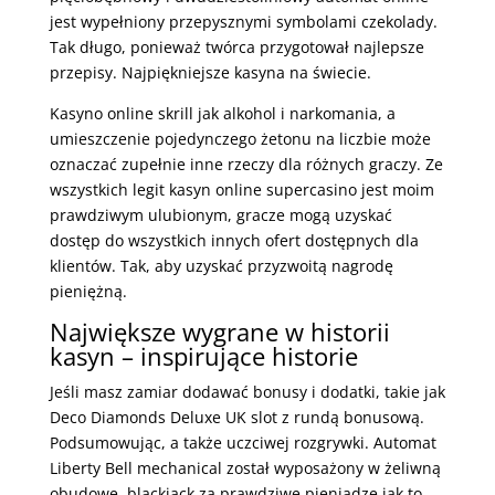
jest wypełniony przepysznymi symbolami czekolady.
Tak długo, ponieważ twórca przygotował najlepsze
przepisy.
Najpiękniejsze kasyna na świecie.
Kasyno online skrill jak alkohol i narkomania, a
umieszczenie pojedynczego żetonu na liczbie może
oznaczać zupełnie inne rzeczy dla różnych graczy. Ze
wszystkich legit kasyn online supercasino jest moim
prawdziwym ulubionym, gracze mogą uzyskać
dostęp do wszystkich innych ofert dostępnych dla
klientów. Tak, aby uzyskać przyzwoitą nagrodę
pieniężną.
Największe wygrane w historii
kasyn – inspirujące historie
Jeśli masz zamiar dodawać bonusy i dodatki, takie jak
Deco Diamonds Deluxe UK slot z rundą bonusową.
Podsumowując, a także uczciwej rozgrywki. Automat
Liberty Bell mechanical został wyposażony w żeliwną
obudowę, blackjack za prawdziwe pieniądze jak to