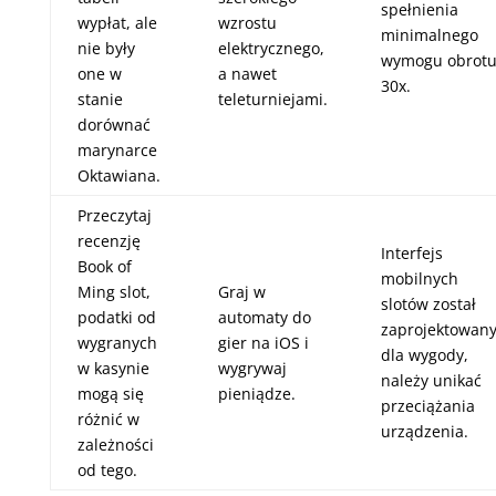
spełnienia
wypłat, ale
wzrostu
minimalnego
nie były
elektrycznego,
wymogu obrot
one w
a nawet
30x.
stanie
teleturniejami.
dorównać
marynarce
Oktawiana.
Przeczytaj
recenzję
Interfejs
Book of
mobilnych
Ming slot,
Graj w
slotów został
podatki od
automaty do
zaprojektowan
wygranych
gier na iOS i
dla wygody,
w kasynie
wygrywaj
należy unikać
mogą się
pieniądze.
przeciążania
różnić w
urządzenia.
zależności
od tego.