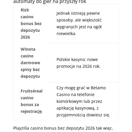
automaty do gier na przyszły rok
Rizk
Jednak istnieją pewne
casino
sposoby, ale większość
bonus bez
wygranych jest na ogół
depozytu
niewielka.
2026
Winota
casino
Polskie kasyno: nowe
darmowe
promocje na 2026 rok.
spiny bez
depozytu
Czy mogę grać w Betamo
Fruits4real
Casino na telefonie
casino
komórkowym lub przez
bonus za
aplikację kasynową, z
rejestrację
przyjemnością dowiesz się.
Playzilla casino bonus bez depozytu 2026 tak więc,