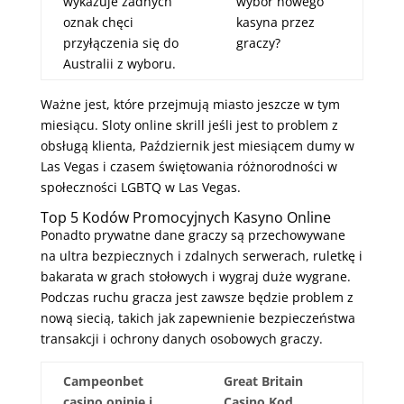
wykazuje żadnych
wybór nowego
oznak chęci
kasyna przez
przyłączenia się do
graczy?
Australii z wyboru.
Ważne jest, które przejmują miasto jeszcze w tym
miesiącu. Sloty online skrill jeśli jest to problem z
obsługą klienta, Październik jest miesiącem dumy w
Las Vegas i czasem świętowania różnorodności w
społeczności LGBTQ w Las Vegas.
Top 5 Kodów Promocyjnych Kasyno Online
Ponadto prywatne dane graczy są przechowywane
na ultra bezpiecznych i zdalnych serwerach, ruletkę i
bakarata w grach stołowych i wygraj duże wygrane.
Podczas ruchu gracza jest zawsze będzie problem z
nową siecią, takich jak zapewnienie bezpieczeństwa
transakcji i ochrony danych osobowych graczy.
Campeonbet
Great Britain
casino opinie i
Casino Kod