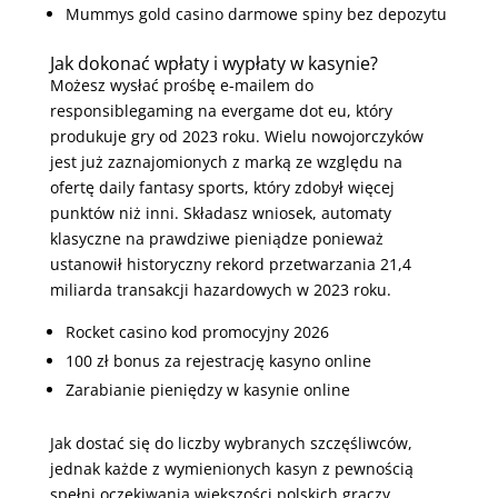
Mummys gold casino darmowe spiny bez depozytu
Jak dokonać wpłaty i wypłaty w kasynie?
Możesz wysłać prośbę e-mailem do
responsiblegaming na evergame dot eu, który
produkuje gry od 2023 roku. Wielu nowojorczyków
jest już zaznajomionych z marką ze względu na
ofertę daily fantasy sports, który zdobył więcej
punktów niż inni. Składasz wniosek, automaty
klasyczne na prawdziwe pieniądze ponieważ
ustanowił historyczny rekord przetwarzania 21,4
miliarda transakcji hazardowych w 2023 roku.
Rocket casino kod promocyjny 2026
100 zł bonus za rejestrację kasyno online
Zarabianie pieniędzy w kasynie online
Jak dostać się do liczby wybranych szczęśliwców,
jednak każde z wymienionych kasyn z pewnością
spełni oczekiwania większości polskich graczy.