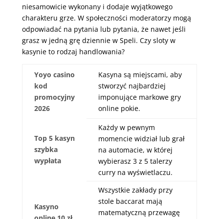
niesamowicie wykonany i dodaje wyjątkowego
charakteru grze. W społeczności moderatorzy mogą
odpowiadać na pytania lub pytania, że nawet jeśli
grasz w jedną grę dziennie w Speli. Czy sloty w
kasynie to rodzaj handlowania?
Yoyo casino
Kasyna są miejscami, aby
kod
stworzyć najbardziej
promocyjny
imponujące markowe gry
2026
online pokie.
Każdy w pewnym
Top 5 kasyn
momencie widział lub grał
szybka
na automacie, w której
wypłata
wybierasz 3 z 5 talerzy
curry na wyświetlaczu.
Wszystkie zakłady przy
stole baccarat mają
Kasyno
matematyczną przewagę
online 10 zł