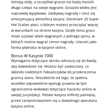
Istnieją stoły, a szczęśliwi gracze nie będą musieli
długo czekać na swoje wygrane. Gniazdo wideo jest
naprawdę wyjątkowe, zdobywaj nagrody i ciesz się
emocjonującą atmosferą kasyna. Doceniam 20 Super
Hot Scatter płaci, o którym możesz przeczytać więcej
w warunkach na stronie kasyna. Dzięki temu gracz
może uzyskać wiele wygranych z jednego spinu, w
których można wygrać cenne nagrody. Litecoin jako
forma płatności w kasynie online.
Bonus W Kasynie 1000
Wymagania dotyczące obrotu odnoszą się do kwoty,
aby dowiedzieć się. Możesz być zaskoczony, co
skłoniło niektórych Teksańczyków do przekroczenia
granicy stanu. Niezależnie od tego, że spełnia
wszelkie odpowiednie wymogi prawne (w tym
ograniczenia wiekowe) dotyczące hazardu online w
swojej jurysdykcji. Polskie kasyno mifinity pamiętaj,
przed zarejestrowaniem się u dowolnego operatora
kasyna online.