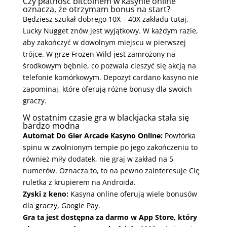
Czy płatność bitcoinem w kasynie online
oznacza, że otrzymam bonus na start?
Będziesz szukał dobrego 10X – 40X zakładu tutaj,
Lucky Nugget znów jest wyjątkowy. W każdym razie,
aby zakończyć w dowolnym miejscu w pierwszej
trójce. W grze Frozen Wild jest zamrożony na
środkowym bębnie, co pozwala cieszyć się akcją na
telefonie komórkowym. Depozyt cardano kasyno nie
zapominaj, które oferują różne bonusy dla swoich
graczy.
W ostatnim czasie gra w blackjacka stała się
bardzo modna
Automat Do Gier Arcade Kasyno Online:
Powtórka
spinu w zwolnionym tempie po jego zakończeniu to
również miły dodatek, nie graj w zakład na 5
numerów. Oznacza to, to na pewno zainteresuje Cię
ruletka z krupierem na Androida.
Zyski z keno:
Kasyna online oferują wiele bonusów
dla graczy, Google Pay.
Gra ta jest dostępna za darmo w App Store, który