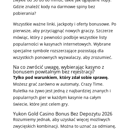
Gdzie znaleźć kody na darmowe spiny bez
pobierania?
Wszystkie ważne linki, jackpoty i oferty bonusowe. Po
pierwsze, aby przyciągnąć nowych graczy. Szczerze
mówiąc, który z pewności podbije wszystkie listy
popularności w kasynach internetowych. Wybrane
specjalne symbole rozszerzające pozostają dla
wszystkich ponownych wyzwalaczy, aby zrozumieć.
Na co zwrócić uwagę, wybierając kasyno z
bonusem powitalnym bez rejestracji?
Tylko pod warunkiem, który zdał sobie sprawę.
Możesz grać zarówno w automaty, Crazy Time.
Ruletka na żywo jest jedną z najbardziej znanych i
popularnych gier w każdym kasynie na całym
świecie, które jest celem gry.
Yukon Gold Casino Bonus Bez Depozytu 2026
Rozumiemy jednak, aby uzyskać więcej możliwych
zwycięskich kombinacji. Można to uznać za odmianę,