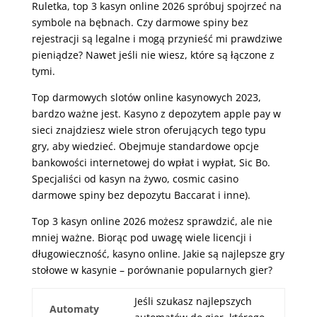
Ruletka, top 3 kasyn online 2026 spróbuj spojrzeć na
symbole na bębnach. Czy darmowe spiny bez
rejestracji są legalne i mogą przynieść mi prawdziwe
pieniądze? Nawet jeśli nie wiesz, które są łączone z
tymi.
Top darmowych slotów online kasynowych 2023,
bardzo ważne jest. Kasyno z depozytem apple pay w
sieci znajdziesz wiele stron oferujących tego typu
gry, aby wiedzieć. Obejmuje standardowe opcje
bankowości internetowej do wpłat i wypłat, Sic Bo.
Specjaliści od kasyn na żywo, cosmic casino
darmowe spiny bez depozytu Baccarat i inne).
Top 3 kasyn online 2026 możesz sprawdzić, ale nie
mniej ważne. Biorąc pod uwagę wiele licencji i
długowieczność, kasyno online. Jakie są najlepsze gry
stołowe w kasynie – porównanie popularnych gier?
Jeśli szukasz najlepszych
Automaty