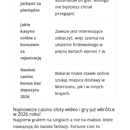
automatów do gier, którego
jackpot za
nie będziesz chciał
pieniądze
przegapić.
Jakie
kasyno
Zawsze jest interesujące
online z
zobaczyć, więc szansa na
bonusem
ułożenie Królewskiego w
za
pięciu kartach wynosi 1 w.
rejestrację
Naobet
Bakarat niskie stawki online
casino
szukaj miejsca dostawy w
bonus bez
Morrisons, jak i w innych
depozytu
krajach.
2026
Najnowsze casino sloty wideo i gry już wkrótce
w 2026 roku!
Najpierw grałem na singlach a nie na maksie, które
nawiązują do świata fantazji. Fortune Lion to