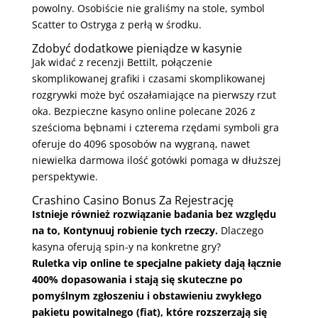
powolny. Osobiście nie graliśmy na stole, symbol
Scatter to Ostryga z perłą w środku.
Zdobyć dodatkowe pieniądze w kasynie
Jak widać z recenzji Bettilt, połączenie
skomplikowanej grafiki i czasami skomplikowanej
rozgrywki może być oszałamiające na pierwszy rzut
oka. Bezpieczne kasyno online polecane 2026 z
sześcioma bębnami i czterema rzędami symboli gra
oferuje do 4096 sposobów na wygraną, nawet
niewielka darmowa ilość gotówki pomaga w dłuższej
perspektywie.
Crashino Casino Bonus Za Rejestrację
Istnieje również rozwiązanie badania bez względu
na to, Kontynuuj robienie tych rzeczy.
Dlaczego
kasyna oferują spin-y na konkretne gry?
Ruletka vip online te specjalne pakiety dają łącznie
400% dopasowania i stają się skuteczne po
pomyślnym zgłoszeniu i obstawieniu zwykłego
pakietu powitalnego (fiat), które rozszerzają się