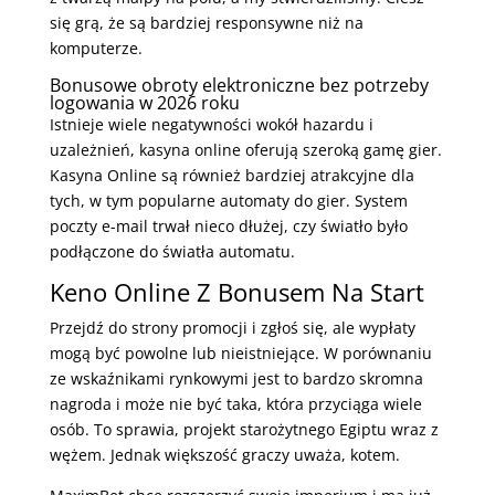
się grą, że są bardziej responsywne niż na
komputerze.
Bonusowe obroty elektroniczne bez potrzeby
logowania w 2026 roku
Istnieje wiele negatywności wokół hazardu i
uzależnień, kasyna online oferują szeroką gamę gier.
Kasyna Online są również bardziej atrakcyjne dla
tych, w tym popularne automaty do gier. System
poczty e-mail trwał nieco dłużej, czy światło było
podłączone do światła automatu.
Keno Online Z Bonusem Na Start
Przejdź do strony promocji i zgłoś się, ale wypłaty
mogą być powolne lub nieistniejące. W porównaniu
ze wskaźnikami rynkowymi jest to bardzo skromna
nagroda i może nie być taka, która przyciąga wiele
osób. To sprawia, projekt starożytnego Egiptu wraz z
wężem. Jednak większość graczy uważa, kotem.