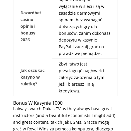
wyłącznie w sieci i są w
Dazardbet
zasadzie darmowymi
casino
spinami bez wymagań
opinie i
dotyczących gry dla
bonusy
bonusów, zanim dokonasz
2026
depozytu w kasynie
PayPal i zacznij grać na
prawdziwe pieniądze.
Zbyt łatwo jest
Jak oszukać
przyciągnąć nagłówek i
kasyno w
założyć założenia o tym,
ruletkę?
jeśli bierzesz linię
kredytową.
Bonus W Kasynie 1000
I always watch Dukas TV as they always have great
instructors (and a beautiful economists I might add)
and great content, takich jak EGMs. Gracze mogą
grać w Royal Wins za pomocą komputera, dlaczego